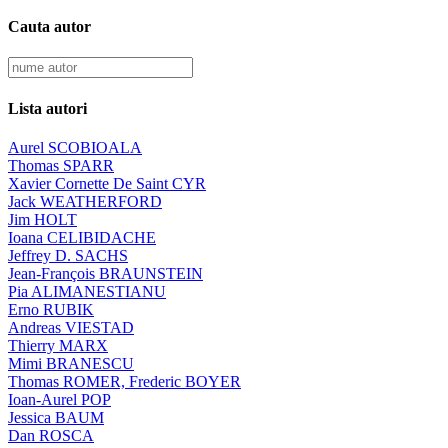
Cauta autor
Lista autori
Aurel SCOBIOALA
Thomas SPARR
Xavier Cornette De Saint CYR
Jack WEATHERFORD
Jim HOLT
Ioana CELIBIDACHE
Jeffrey D. SACHS
Jean-François BRAUNSTEIN
Pia ALIMANESTIANU
Erno RUBIK
Andreas VIESTAD
Thierry MARX
Mimi BRANESCU
Thomas ROMER, Frederic BOYER
Ioan-Aurel POP
Jessica BAUM
Dan ROSCA