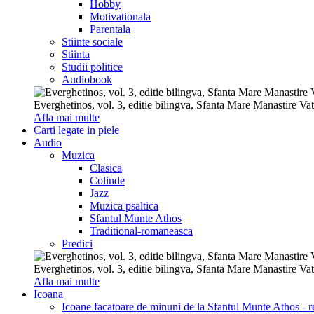
Hobby
Motivationala
Parentala
Stiinte sociale
Stiinta
Studii politice
Audiobook
Everghetinos, vol. 3, editie bilingva, Sfanta Mare Manastire Va
Afla mai multe
Carti legate in piele
Audio
Muzica
Clasica
Colinde
Jazz
Muzica psaltica
Sfantul Munte Athos
Traditional-romaneasca
Predici
Everghetinos, vol. 3, editie bilingva, Sfanta Mare Manastire Va
Afla mai multe
Icoana
Icoane facatoare de minuni de la Sfantul Munte Athos - re