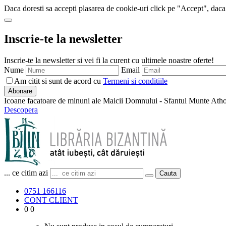
Daca doresti sa accepti plasarea de cookie-uri click pe "Accept", daca
Inscrie-te la newsletter
Inscrie-te la newsletter si vei fi la curent cu ultimele noastre oferte!
Nume
Email
Am citit si sunt de acord cu
Termeni si conditiile
Abonare
Icoane facatoare de minuni ale Maicii Domnului - Sfantul Munte Ath
Descopera
... ce citim azi
Cauta
0751 166116
CONT CLIENT
0
0