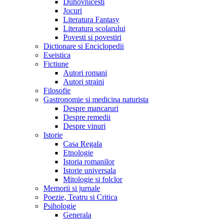
Duhovnicesti
Jocuri
Literatura Fantasy
Literatura scolarului
Povesti si povestiri
Dictionare si Enciclopedii
Eseistica
Fictiune
Autori romani
Autori straini
Filosofie
Gastronomie si medicina naturista
Despre mancaruri
Despre remedii
Despre vinuri
Istorie
Casa Regala
Etnologie
Istoria romanilor
Istorie universala
Mitologie si folclor
Memorii si jurnale
Poezie, Teatru si Critica
Psihologie
Generala