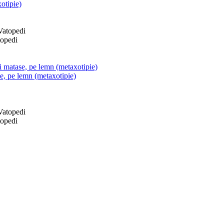
otipie)
topedi
si matase, pe lemn (metaxotipie)
se, pe lemn (metaxotipie)
topedi