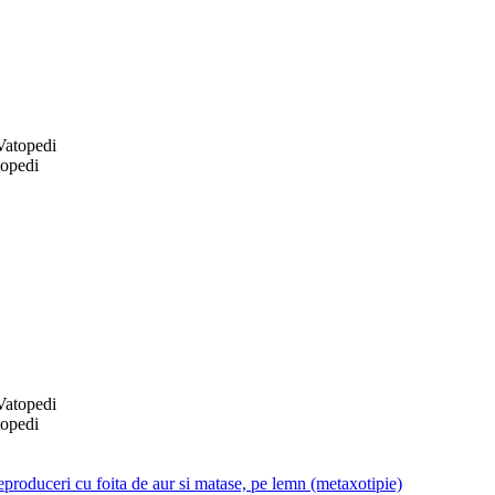
topedi
topedi
produceri cu foita de aur si matase, pe lemn (metaxotipie)