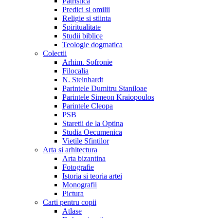
Patristica
Predici si omilii
Religie si stiinta
Spiritualitate
Studii biblice
Teologie dogmatica
Colectii
Arhim. Sofronie
Filocalia
N. Steinhardt
Parintele Dumitru Staniloae
Parintele Simeon Kraiopoulos
Parintele Cleopa
PSB
Staretii de la Optina
Studia Oecumenica
Vietile Sfintilor
Arta si arhitectura
Arta bizantina
Fotografie
Istoria si teoria artei
Monografii
Pictura
Carti pentru copii
Atlase