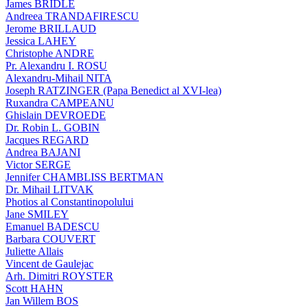
James BRIDLE
Andreea TRANDAFIRESCU
Jerome BRILLAUD
Jessica LAHEY
Christophe ANDRE
Pr. Alexandru I. ROSU
Alexandru-Mihail NITA
Joseph RATZINGER (Papa Benedict al XVI-lea)
Ruxandra CAMPEANU
Ghislain DEVROEDE
Dr. Robin L. GOBIN
Jacques REGARD
Andrea BAJANI
Victor SERGE
Jennifer CHAMBLISS BERTMAN
Dr. Mihail LITVAK
Photios al Constantinopolului
Jane SMILEY
Emanuel BADESCU
Barbara COUVERT
Juliette Allais
Vincent de Gaulejac
Arh. Dimitri ROYSTER
Scott HAHN
Jan Willem BOS