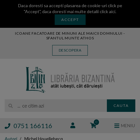
Daca doresti sa accepti plasarea de cookie-uri click pe
"Accept", daca doresti mai multe detalii
click aici
.
ACCEPT
ICOANE FACATOARE DE MINUNI ALE MAICII DOMNULUI -
SFANTUL MUNTE ATHOS
CARTE
DESCOPERA
CARTI LEGATE IN PIELE
AUDIO
ICOANA
MANASTIREA VATOPEDI
AUTORI
EDITURI
... ce citim azi
CAUTA
BLOG
EXPOZITII
0
0751 166116
MENIU
TAMAIE
Autori
Michel Houellebecq