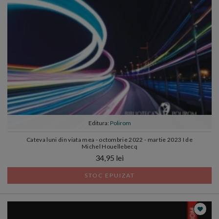
Editura:
Polirom
Cateva luni din viata mea - octombrie 2022 - martie 2023 I de
Michel Houellebecq
34,95 lei
STOC EPUIZAT