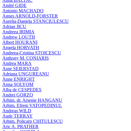
Alina BALTAC
André GIDE
Antonio MACHADO
Agnes ARNOLD-FORSTER
Aurelia-Daniela STANCIULESCU
Adrian JICU
Andreea IRIMIA
Andrew LOUTH
Albert HOURANI
Angela HORVATH
Andreea-Cristina STOICESCU
Anthony M. CONIARIS
Andrea MARA
Asne SEIERSTAD
Adriana UNGUREANU
Anne ENRIGHT
Anna SOLYOM
Alba de CESPEDES
Andrei GORZO
Arhim. dr. Arsenie HANGANU
Arhim. Efrem VATOPEDINUL
Andreas WILD
Aude TERRAY
Arhim. Policarp CHITULESCU
Aric A. PRATHER