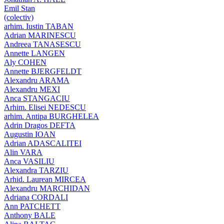
Emil Stan
(colectiv)
arhim. Iustin TABAN
Adrian MARINESCU
Andreea TANASESCU
Annette LANGEN
Aly COHEN
Annette BJERGFELDT
Alexandru ARAMA
Alexandru MEXI
Anca STANGACIU
Arhim. Elisei NEDESCU
arhim. Antipa BURGHELEA
Adrin Dragos DEFTA
Augustin IOAN
Adrian ADASCALITEI
Alin VARA
Anca VASILIU
Alexandra TARZIU
Arhid. Laurean MIRCEA
Alexandru MARCHIDAN
Adriana CORDALI
Ann PATCHETT
Anthony BALE