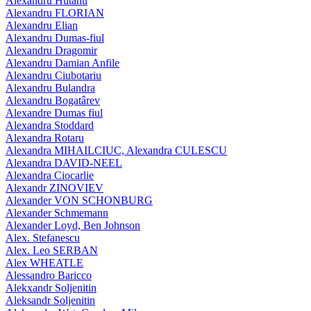
Alexandru Hutanu
Alexandru FLORIAN
Alexandru Elian
Alexandru Dumas-fiul
Alexandru Dragomir
Alexandru Damian Anfile
Alexandru Ciubotariu
Alexandru Bulandra
Alexandru Bogatârev
Alexandre Dumas fiul
Alexandra Stoddard
Alexandra Rotaru
Alexandra MIHAILCIUC, Alexandra CULESCU
Alexandra DAVID-NEEL
Alexandra Ciocarlie
Alexandr ZINOVIEV
Alexander VON SCHONBURG
Alexander Schmemann
Alexander Loyd, Ben Johnson
Alex. Stefanescu
Alex. Leo SERBAN
Alex WHEATLE
Alessandro Baricco
Alekxandr Soljenitin
Aleksandr Soljenitin