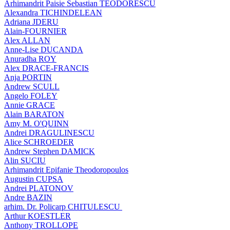
Arhimandrit Paisie Sebastian TEODORESCU
Alexandra TICHINDELEAN
Adriana JDERU
Alain-FOURNIER
Alex ALLAN
Anne-Lise DUCANDA
Anuradha ROY
Alex DRACE-FRANCIS
Anja PORTIN
Andrew SCULL
Angelo FOLEY
Annie GRACE
Alain BARATON
Amy M. O'QUINN
Andrei DRAGULINESCU
Alice SCHROEDER
Andrew Stephen DAMICK
Alin SUCIU
Arhimandrit Epifanie Theodoropoulos
Augustin CUPSA
Andrei PLATONOV
Andre BAZIN
arhim. Dr. Policarp CHITULESCU
Arthur KOESTLER
Anthony TROLLOPE