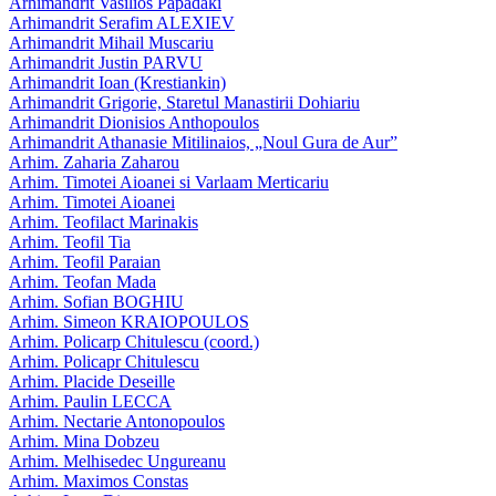
Arhimandrit Vasilios Papadaki
Arhimandrit Serafim ALEXIEV
Arhimandrit Mihail Muscariu
Arhimandrit Justin PARVU
Arhimandrit Ioan (Krestiankin)
Arhimandrit Grigorie, Staretul Manastirii Dohiariu
Arhimandrit Dionisios Anthopoulos
Arhimandrit Athanasie Mitilinaios, „Noul Gura de Aur”
Arhim. Zaharia Zaharou
Arhim. Timotei Aioanei si Varlaam Merticariu
Arhim. Timotei Aioanei
Arhim. Teofilact Marinakis
Arhim. Teofil Tia
Arhim. Teofil Paraian
Arhim. Teofan Mada
Arhim. Sofian BOGHIU
Arhim. Simeon KRAIOPOULOS
Arhim. Policarp Chitulescu (coord.)
Arhim. Policapr Chitulescu
Arhim. Placide Deseille
Arhim. Paulin LECCA
Arhim. Nectarie Antonopoulos
Arhim. Mina Dobzeu
Arhim. Melhisedec Ungureanu
Arhim. Maximos Constas