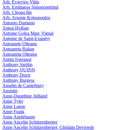
Arh. Evsevios Vittis
Arh. Emilianos Simonopetritul
Arh. Cleopa Ilie
Arh. Arsenie Kotsopoulos
Antonio Damasio
Anton Holban
Antoine Golea Marc Vignal
Antoine de Saint-Exupéry
Antoanete Olteanu
Antoaneta Ralian
Antoaneta Olteanu
Antim Ivireanul
Anthony Stehlin
Anthony QUINN
Anthony Doerr
Anthony Burgess
Anselm de Canterbury
Anonim
Anne-Dauphine Julliand
Anne Tyler
Anne Lanoe
Anne Frank
Anne Applebaum
Anne Ancelin Schützenberger
Anne Ancelin Schützenberger, Ghislain Devroede