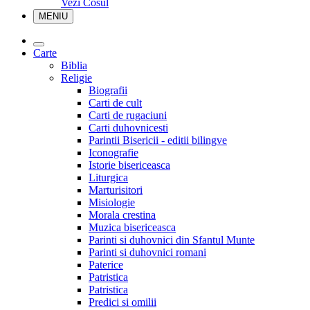
Vezi Cosul
MENIU
Carte
Biblia
Religie
Biografii
Carti de cult
Carti de rugaciuni
Carti duhovnicesti
Parintii Bisericii - editii bilingve
Iconografie
Istorie bisericeasca
Liturgica
Marturisitori
Misiologie
Morala crestina
Muzica bisericeasca
Parinti si duhovnici din Sfantul Munte
Parinti si duhovnici romani
Paterice
Patristica
Patristica
Predici si omilii