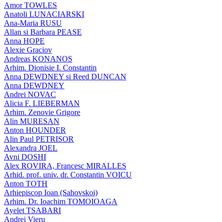
Amor TOWLES
Anatoli LUNACIARSKI
Ana-Maria RUSU
Allan si Barbara PEASE
Anna HOPE
Alexie Graciov
Andreas KONANOS
Arhim. Dionisie I. Constantin
Anna DEWDNEY si Reed DUNCAN
Anna DEWDNEY
Andrei NOVAC
Alicia F. LIEBERMAN
Arhim. Zenovie Grigore
Alin MURESAN
Anton HOUNDER
Alin Paul PETRISOR
Alexandra JOEL
Avni DOSHI
Alex ROVIRA, Francesc MIRALLES
Arhid. prof. univ. dr. Constantin VOICU
Anton TOTH
Arhiepiscop Ioan (Sahovskoi)
Arhim. Dr. Ioachim TOMOIOAGA
Ayelet TSABARI
Andrei Vieru