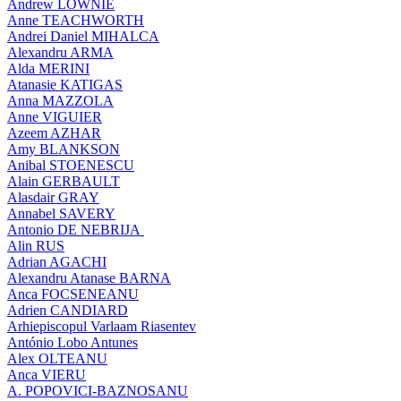
Andrew LOWNIE
Anne TEACHWORTH
Andrei Daniel MIHALCA
Alexandru ARMA
Alda MERINI
Atanasie KATIGAS
Anna MAZZOLA
Anne VIGUIER
Azeem AZHAR
Amy BLANKSON
Anibal STOENESCU
Alain GERBAULT
Alasdair GRAY
Annabel SAVERY
Antonio DE NEBRIJA
Alin RUS
Adrian AGACHI
Alexandru Atanase BARNA
Anca FOCSENEANU
Adrien CANDIARD
Arhiepiscopul Varlaam Riasentev
António Lobo Antunes
Alex OLTEANU
Anca VIERU
A. POPOVICI-BAZNOSANU