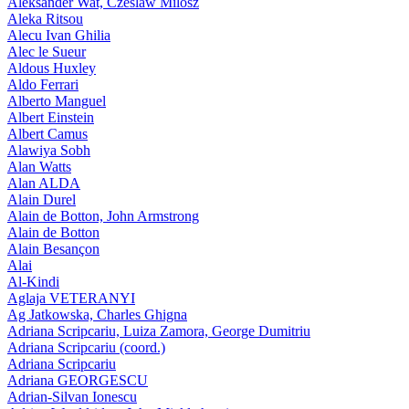
Aleksander Wat, Czeslaw Milosz
Aleka Ritsou
Alecu Ivan Ghilia
Alec le Sueur
Aldous Huxley
Aldo Ferrari
Alberto Manguel
Albert Einstein
Albert Camus
Alawiya Sobh
Alan Watts
Alan ALDA
Alain Durel
Alain de Botton, John Armstrong
Alain de Botton
Alain Besançon
Alai
Al-Kindi
Aglaja VETERANYI
Ag Jatkowska, Charles Ghigna
Adriana Scripcariu, Luiza Zamora, George Dumitriu
Adriana Scripcariu (coord.)
Adriana Scripcariu
Adriana GEORGESCU
Adrian-Silvan Ionescu