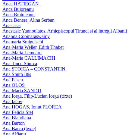
Anca HATIEGAN
Anca Bujoreanu
Anca Bratuleanu
Anca Benera, Alina Serban
Anastasis
Anastasie Yannoulatos, Arhiepiscopul Tiranei si al intregii Albanii
Ananda Coomaraswamy
Anamaria Smigelschi
Ana-Maria Weller, Edith Thabet
Ana-Maria Lemnaru
Ana-Maria CALLIMACHI
Ana Tincu Stiurca
Ana STOICA – CONSTANTIN
Ana Smith Iltis
Ana Pascu
Ana OLOS
Ana Maria SANDU
Ana Iorga, Filip-Lucian Iorga (texte)
Ana Iacov
Ana HOGAS, Ionut FLOREA
Ana Felicia Stef
Ana Blandiana
Ana Barton
Ana Barca (texte)
Ana Alfianu