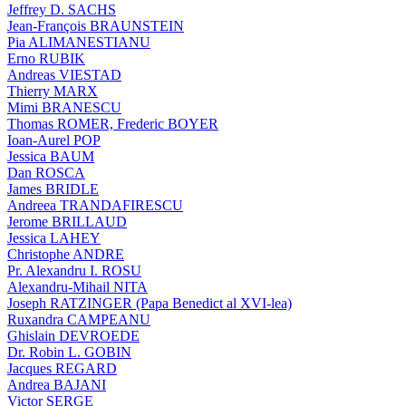
Jeffrey D. SACHS
Jean-François BRAUNSTEIN
Pia ALIMANESTIANU
Erno RUBIK
Andreas VIESTAD
Thierry MARX
Mimi BRANESCU
Thomas ROMER, Frederic BOYER
Ioan-Aurel POP
Jessica BAUM
Dan ROSCA
James BRIDLE
Andreea TRANDAFIRESCU
Jerome BRILLAUD
Jessica LAHEY
Christophe ANDRE
Pr. Alexandru I. ROSU
Alexandru-Mihail NITA
Joseph RATZINGER (Papa Benedict al XVI-lea)
Ruxandra CAMPEANU
Ghislain DEVROEDE
Dr. Robin L. GOBIN
Jacques REGARD
Andrea BAJANI
Victor SERGE