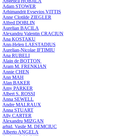
Angelica HOBJILA
Adam STOWER
Arhimandrit Evsevios VITTIS
Anne Clotilde ZIEGLER
Alfred DOBLIN
Aurelian BACILA
Alexandru Valentin CRACIUN
Ana KOSTAKU
Ann-Helen LAESTADIUS
Aurelian-Nicolae IFTIMIU
Ana RUBELI
Alain de BOTTON
Aram Μ. FRENKIAN
Annie CHEN
Ann MAH
Alan BAKER
Amy PARKER
Albert S. ROSSI
Anna SEWELL
Andre MALRAUX
Anna STUART
Ally CARTER
Alexandru MIZGAN
arhid. Vasile M. DEMCIUC
Alberto ANGELA