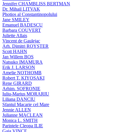
Jennifer CHAMBLISS BERTMAN
Dr. Mihail LITVAK
Photios al Constantinopolului
Jane SMILEY
Emanuel BADESCU
Barbara COUVERT
Juliette Allais
Vincent de Gaulejac
Arh. Dimitri ROYSTER
Scott HAHN
Jan Willem BOS
Natsuko IMAMURA
Erik J. LARSON
Amelie NOTHOMB
Robert T. KIYOSAKI
Rene GIRARD
Arhim. SOFRONIE
Iuliu-Marius MORARIU
Liliana DANCIU
Sfantul Macarie cel Mare
Jennie ALLEN
Julianne MACLEAN
Monica L. SMITH
Parintele Cleopa ILIE
Gaia VINCE