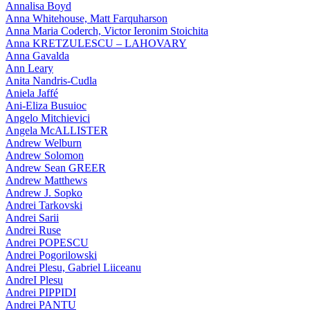
Annalisa Boyd
Anna Whitehouse, Matt Farquharson
Anna Maria Coderch, Victor Ieronim Stoichita
Anna KRETZULESCU – LAHOVARY
Anna Gavalda
Ann Leary
Anita Nandris-Cudla
Aniela Jaffé
Ani-Eliza Busuioc
Angelo Mitchievici
Angela McALLISTER
Andrew Welburn
Andrew Solomon
Andrew Sean GREER
Andrew Matthews
Andrew J. Sopko
Andrei Tarkovski
Andrei Sarii
Andrei Ruse
Andrei POPESCU
Andrei Pogorilowski
Andrei Plesu, Gabriel Liiceanu
AndreI Plesu
Andrei PIPPIDI
Andrei PANTU