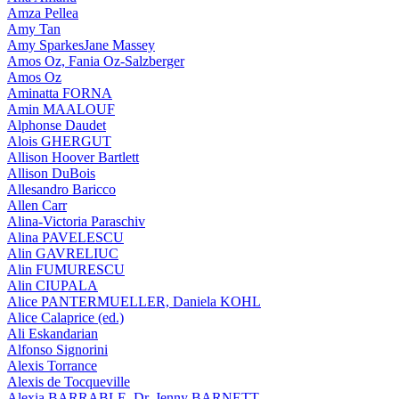
Amza Pellea
Amy Tan
Amy SparkesJane Massey
Amos Oz, Fania Oz-Salzberger
Amos Oz
Aminatta FORNA
Amin MAALOUF
Alphonse Daudet
Alois GHERGUT
Allison Hoover Bartlett
Allison DuBois
Allesandro Baricco
Allen Carr
Alina-Victoria Paraschiv
Alina PAVELESCU
Alin GAVRELIUC
Alin FUMURESCU
Alin CIUPALA
Alice PANTERMUELLER, Daniela KOHL
Alice Calaprice (ed.)
Ali Eskandarian
Alfonso Signorini
Alexis Torrance
Alexis de Tocqueville
Alexia BARRABLE, Dr. Jenny BARNETT