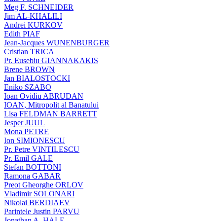
Meg F. SCHNEIDER
Jim AL-KHALILI
Andrei KURKOV
Edith PIAF
Jean-Jacques WUNENBURGER
Cristian TRICA
Pr. Eusebiu GIANNAKAKIS
Brene BROWN
Jan BIALOSTOCKI
Eniko SZABO
Ioan Ovidiu ABRUDAN
IOAN, Mitropolit al Banatului
Lisa FELDMAN BARRETT
Jesper JUUL
Mona PETRE
Ion SIMIONESCU
Pr. Petre VINTILESCU
Pr. Emil GALE
Stefan BOTTONI
Ramona GABAR
Preot Gheorghe ORLOV
Vladimir SOLONARI
Nikolai BERDIAEV
Parintele Justin PARVU
Jonathan A. HALE