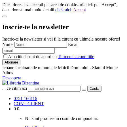
Daca doresti sa accepti plasarea de cookie-uri click pe "Accept",
daca doresti mai multe detalii
click aici
.
Accept
Inscrie-te la newsletter
Inscrie-te la newsletter si vei fi la curent cu ultimele noastre oferte!
Nume
Email
Am citit si sunt de acord cu
Termeni si conditiile
Abonare
Icoane facatoare de minuni ale Maicii Domnului - Sfantul Munte
Athos
Descopera
... ce citim azi
Cauta
0751 166116
CONT CLIENT
0
0
Nu sunt produse in cosul de cumparaturi.