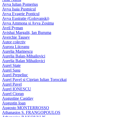
Avva Iulian Pomerius
Avva Isaia Pustnicul
Avva Evagrie Ponticul
Avva Eustratie (Golovanski)
Avva Ammona si Avva Zosima
Avril Pyman
Avishai Margalit, Ian Buruma
Averchie Tausev
Autor colectiv
Aurora Liiceanu
Aurelia Marinescu
Aurelia Balan-Mihailovici
Aurelia Balan Mihailovici
Aurel State
Aurel Sasu
Aurel Prepeliuc
Aurel Pavel si Ciprian Iulian Toroczkai
Aurel Pavel
Aurel IONESCU
Aurel Cioran
Augustine Casiday
Augustin Ioan
Augosto MONTERROSSO
Athanasios S. FRANGOPOULOS