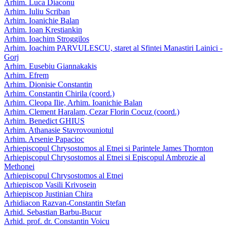
Arhim. Luca Diaconu
Arhim. Iuliu Scriban
Arhim. Ioanichie Balan
Arhim. Ioan Krestiankin
Arhim. Ioachim Stroggilos
Arhim. Ioachim PARVULESCU, staret al Sfintei Manastiri Lainici -
Gorj
Arhim. Eusebiu Giannakakis
Arhim. Efrem
Arhim. Dionisie Constantin
Arhim. Constantin Chirila (coord.)
Arhim. Cleopa Ilie, Arhim. Ioanichie Balan
Arhim. Clement Haralam, Cezar Florin Cocuz (coord.)
Arhim. Benedict GHIUS
Arhim. Athanasie Stavrovouniotul
Arhim. Arsenie Papacioc
Arhiepiscopul Chrysostomos al Etnei si Parintele James Thornton
Arhiepiscopul Chrysostomos al Etnei si Episcopul Ambrozie al
Methonei
Arhiepiscopul Chrysostomos al Etnei
Arhiepiscop Vasili Krivosein
Arhiepiscop Justinian Chira
Arhidiacon Razvan-Constantin Stefan
Arhid. Sebastian Barbu-Bucur
Arhid. prof. dr. Constantin Voicu