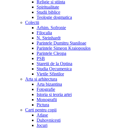
Religie si stiinta
Spiritualitate
Studii biblice
Teologie dogmatica
Colectii
Arhim. Sofronie
Filocalia
N. Steinhardt
Parintele Dumitru Staniloae
Parintele Simeon Kraiopoulos
Parintele Cleopa
PSB
Staretii de la Optina
Studia Oecumenica
Vietile Sfintilor
Arta si arhitectura
Arta bizantina
Fotografie
Istoria si teoria artei
Monografii
Pictura
Carti pentru copii
Atlase
Duhovnicesti
Jocuri