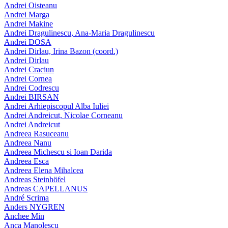
Andrei Oisteanu
Andrei Marga
Andrei Makine
Andrei Dragulinescu, Ana-Maria Dragulinescu
Andrei DOSA
Andrei Dirlau, Irina Bazon (coord.)
Andrei Dirlau
Andrei Craciun
Andrei Cornea
Andrei Codrescu
Andrei BIRSAN
Andrei Arhiepiscopul Alba Iuliei
Andrei Andreicut, Nicolae Corneanu
Andrei Andreicut
Andreea Rasuceanu
Andreea Nanu
Andreea Michescu si Ioan Darida
Andreea Esca
Andreea Elena Mihalcea
Andreas Steinhöfel
Andreas CAPELLANUS
André Scrima
Anders NYGREN
Anchee Min
Anca Manolescu