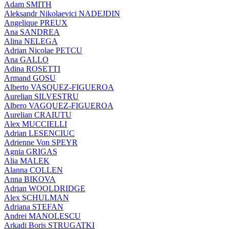
Adam SMITH
Aleksandr Nikolaevici NADEJDIN
Angelique PREUX
Ana SANDREA
Alina NELEGA
Adrian Nicolae PETCU
Ana GALLO
Adina ROSETTI
Armand GOSU
Alberto VASQUEZ-FIGUEROA
Aurelian SILVESTRU
Albero VAGQUEZ-FIGUEROA
Aurelian CRAIUTU
Alex MUCCIELLI
Adrian LESENCIUC
Adrienne Von SPEYR
Agnia GRIGAS
Alia MALEK
Alanna COLLEN
Anna BIKOVA
Adrian WOOLDRIDGE
Alex SCHULMAN
Adriana STEFAN
Andrei MANOLESCU
Arkadi Boris STRUGATKI