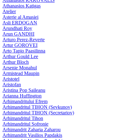
Athanasios RAKOVALIS
Athanasios Katigas
Atelier
Asterie al Amasiei
Asli ERDOGAN
Arundhati Roy
Arun GANDHI
Arturo Perez-Reverte
Artur GOROVEI
Arto Tapio Paasilinna
Arthur Gould Lee
Arthur Bloch
Arsenie Monahul
Armistead Maupin
Aristotel
Aristofan
Aristina Pop Saileanu
Arianna Huffington
Arhimandritului Efrem
Arhimandritul TIHON (Sevkunov)
Arhimandritul TIHON (Secretariov)
Arhimandritul Tihon
Arhimandritul Sofronie
Arhimandrit Zaharia Zaharou
Arhimandrit Vasilios Papdakis