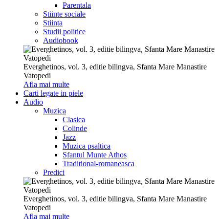
Parentala
Stiinte sociale
Stiinta
Studii politice
Audiobook
Everghetinos, vol. 3, editie bilingva, Sfanta Mare Manastire
Vatopedi
Afla mai multe
Carti legate in piele
Audio
Muzica
Clasica
Colinde
Jazz
Muzica psaltica
Sfantul Munte Athos
Traditional-romaneasca
Predici
Everghetinos, vol. 3, editie bilingva, Sfanta Mare Manastire
Vatopedi
Afla mai multe