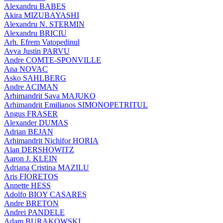
Alexandru BABES
Akira MIZUBAYASHI
Alexandru N. STERMIN
Alexandru BRICIU
Arh. Efrem Vatopedinul
Avva Justin PARVU
Andre COMTE-SPONVILLE
Ana NOVAC
Asko SAHLBERG
Andre ACIMAN
Arhimandrit Sava MAJUKO
Arhimandrit Emilianos SIMONOPETRITUL
Angus FRASER
Alexander DUMAS
Adrian BEJAN
Arhimandrit Nichifor HORIA
Alan DERSHOWITZ
Aaron J. KLEIN
Adriana Cristina MAZILU
Aris FIORETOS
Annette HESS
Adolfo BIOY CASARES
Andre BRETON
Andrei PANDELE
Adam BURAKOWSKI