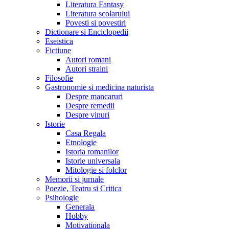
Literatura Fantasy
Literatura scolarului
Povesti si povestiri
Dictionare si Enciclopedii
Eseistica
Fictiune
Autori romani
Autori straini
Filosofie
Gastronomie si medicina naturista
Despre mancaruri
Despre remedii
Despre vinuri
Istorie
Casa Regala
Etnologie
Istoria romanilor
Istorie universala
Mitologie si folclor
Memorii si jurnale
Poezie, Teatru si Critica
Psihologie
Generala
Hobby
Motivationala