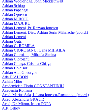
Adrian Wooldridge, John Micklethwait
Adrian Schiop
Adrian Papahagi
Adrian Oprescu
Adrian MIROIU
Adrian MAJURU
Adrian Lemeni, Pr. Razvan Ionescu
Adrian Lemeni, Diac. Adrian Sorin Mihalache (coord.)
Adrian Lemeni
Adrian Guta
Adrian G. ROMILA
Adrian CIOROIANU, Oana MIHAILA
Adrian Cioroianu, Mihaela Simina
Adrian Cioroianu
Adrian Chiaga, Cristina Chiaga
Adrian Boldisor
Adrian Alui Gheorghe
Ada D’ALBON
Achim Mihu
Academician Florin CONSTANTINIU
Academia Romana
Acad. Marius Sala, Liliana Ionescu-Ruxandoiu (coord.)
Acad. Alexandru GRAUR
Acad, Dr. Mitrop. Irineu POPA
A.P. Cehov