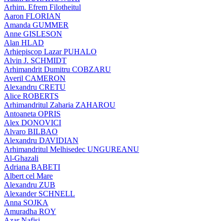
Arhim. Efrem Filotheitul
Aaron FLORIAN
Amanda GUMMER
Anne GISLESON
Alan HLAD
Arhiepiscop Lazar PUHALO
Alvin J. SCHMIDT
Arhimandrit Dumitru COBZARU
Averil CAMERON
Alexandru CRETU
Alice ROBERTS
Arhimandritul Zaharia ZAHAROU
Antoaneta OPRIS
Alex DONOVICI
Alvaro BILBAO
Alexandru DAVIDIAN
Arhimandritul Melhisedec UNGUREANU
Al-Ghazali
Adriana BABETI
Albert cel Mare
Alexandru ZUB
Alexander SCHNELL
Anna SOJKA
Amuradha ROY
Azar Nafisi