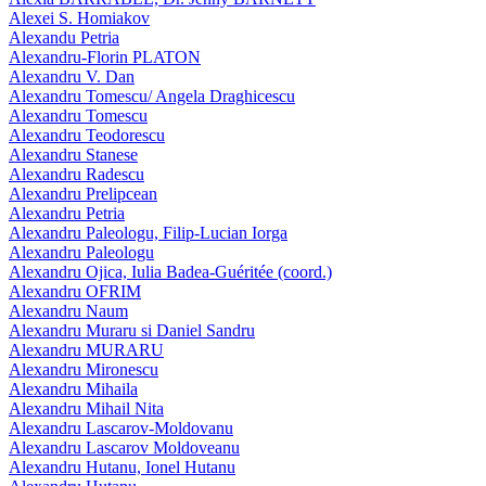
Alexei S. Homiakov
Alexandu Petria
Alexandru-Florin PLATON
Alexandru V. Dan
Alexandru Tomescu/ Angela Draghicescu
Alexandru Tomescu
Alexandru Teodorescu
Alexandru Stanese
Alexandru Radescu
Alexandru Prelipcean
Alexandru Petria
Alexandru Paleologu, Filip-Lucian Iorga
Alexandru Paleologu
Alexandru Ojica, Iulia Badea-Guéritée (coord.)
Alexandru OFRIM
Alexandru Naum
Alexandru Muraru si Daniel Sandru
Alexandru MURARU
Alexandru Mironescu
Alexandru Mihaila
Alexandru Mihail Nita
Alexandru Lascarov-Moldovanu
Alexandru Lascarov Moldoveanu
Alexandru Hutanu, Ionel Hutanu