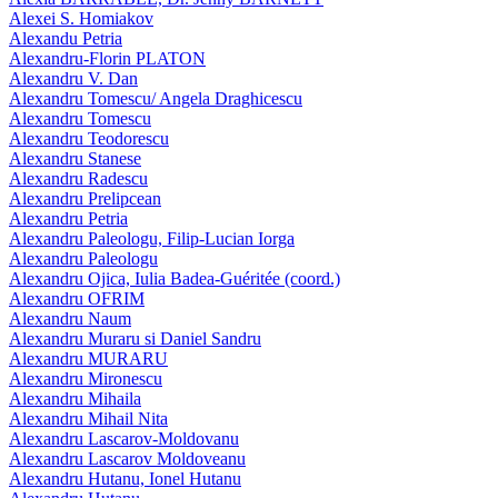
Alexei S. Homiakov
Alexandu Petria
Alexandru-Florin PLATON
Alexandru V. Dan
Alexandru Tomescu/ Angela Draghicescu
Alexandru Tomescu
Alexandru Teodorescu
Alexandru Stanese
Alexandru Radescu
Alexandru Prelipcean
Alexandru Petria
Alexandru Paleologu, Filip-Lucian Iorga
Alexandru Paleologu
Alexandru Ojica, Iulia Badea-Guéritée (coord.)
Alexandru OFRIM
Alexandru Naum
Alexandru Muraru si Daniel Sandru
Alexandru MURARU
Alexandru Mironescu
Alexandru Mihaila
Alexandru Mihail Nita
Alexandru Lascarov-Moldovanu
Alexandru Lascarov Moldoveanu
Alexandru Hutanu, Ionel Hutanu