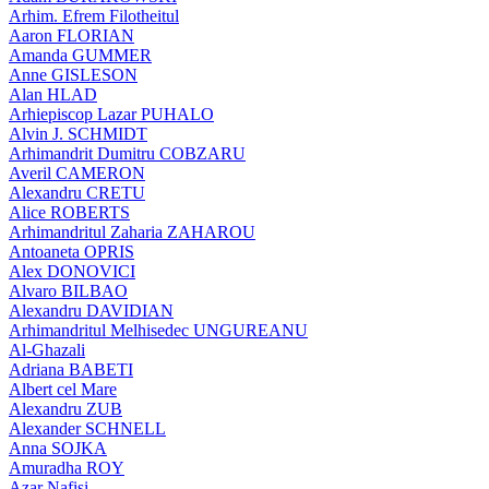
Arhim. Efrem Filotheitul
Aaron FLORIAN
Amanda GUMMER
Anne GISLESON
Alan HLAD
Arhiepiscop Lazar PUHALO
Alvin J. SCHMIDT
Arhimandrit Dumitru COBZARU
Averil CAMERON
Alexandru CRETU
Alice ROBERTS
Arhimandritul Zaharia ZAHAROU
Antoaneta OPRIS
Alex DONOVICI
Alvaro BILBAO
Alexandru DAVIDIAN
Arhimandritul Melhisedec UNGUREANU
Al-Ghazali
Adriana BABETI
Albert cel Mare
Alexandru ZUB
Alexander SCHNELL
Anna SOJKA
Amuradha ROY
Azar Nafisi