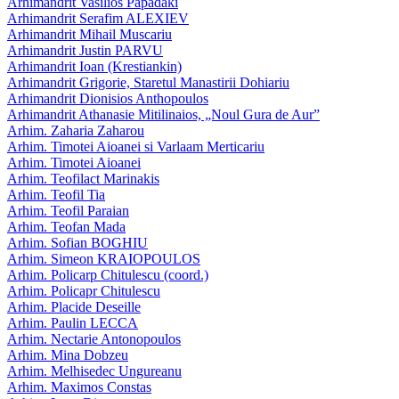
Arhimandrit Vasilios Papadaki
Arhimandrit Serafim ALEXIEV
Arhimandrit Mihail Muscariu
Arhimandrit Justin PARVU
Arhimandrit Ioan (Krestiankin)
Arhimandrit Grigorie, Staretul Manastirii Dohiariu
Arhimandrit Dionisios Anthopoulos
Arhimandrit Athanasie Mitilinaios, „Noul Gura de Aur”
Arhim. Zaharia Zaharou
Arhim. Timotei Aioanei si Varlaam Merticariu
Arhim. Timotei Aioanei
Arhim. Teofilact Marinakis
Arhim. Teofil Tia
Arhim. Teofil Paraian
Arhim. Teofan Mada
Arhim. Sofian BOGHIU
Arhim. Simeon KRAIOPOULOS
Arhim. Policarp Chitulescu (coord.)
Arhim. Policapr Chitulescu
Arhim. Placide Deseille
Arhim. Paulin LECCA
Arhim. Nectarie Antonopoulos
Arhim. Mina Dobzeu
Arhim. Melhisedec Ungureanu
Arhim. Maximos Constas