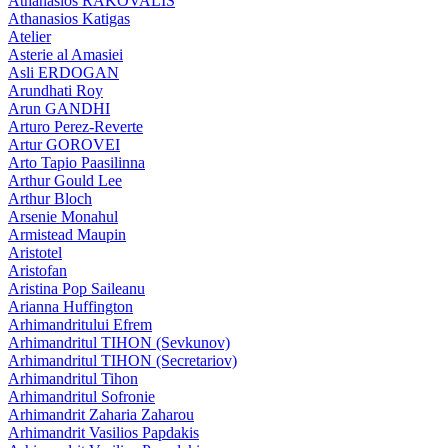
Athanasios RAKOVALIS
Athanasios Katigas
Atelier
Asterie al Amasiei
Asli ERDOGAN
Arundhati Roy
Arun GANDHI
Arturo Perez-Reverte
Artur GOROVEI
Arto Tapio Paasilinna
Arthur Gould Lee
Arthur Bloch
Arsenie Monahul
Armistead Maupin
Aristotel
Aristofan
Aristina Pop Saileanu
Arianna Huffington
Arhimandritului Efrem
Arhimandritul TIHON (Sevkunov)
Arhimandritul TIHON (Secretariov)
Arhimandritul Tihon
Arhimandritul Sofronie
Arhimandrit Zaharia Zaharou
Arhimandrit Vasilios Papdakis