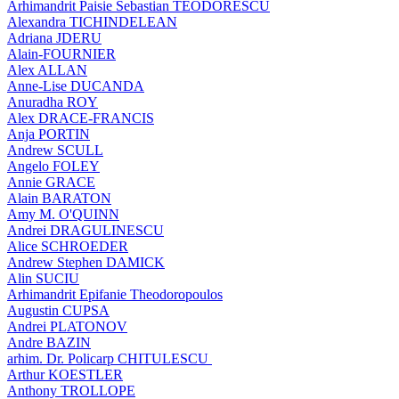
Arhimandrit Paisie Sebastian TEODORESCU
Alexandra TICHINDELEAN
Adriana JDERU
Alain-FOURNIER
Alex ALLAN
Anne-Lise DUCANDA
Anuradha ROY
Alex DRACE-FRANCIS
Anja PORTIN
Andrew SCULL
Angelo FOLEY
Annie GRACE
Alain BARATON
Amy M. O'QUINN
Andrei DRAGULINESCU
Alice SCHROEDER
Andrew Stephen DAMICK
Alin SUCIU
Arhimandrit Epifanie Theodoropoulos
Augustin CUPSA
Andrei PLATONOV
Andre BAZIN
arhim. Dr. Policarp CHITULESCU
Arthur KOESTLER
Anthony TROLLOPE