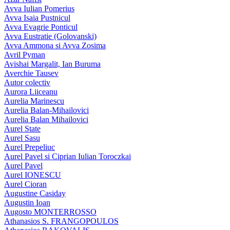
Avva Iulian Pomerius
Avva Isaia Pustnicul
Avva Evagrie Ponticul
Avva Eustratie (Golovanski)
Avva Ammona si Avva Zosima
Avril Pyman
Avishai Margalit, Ian Buruma
Averchie Tausev
Autor colectiv
Aurora Liiceanu
Aurelia Marinescu
Aurelia Balan-Mihailovici
Aurelia Balan Mihailovici
Aurel State
Aurel Sasu
Aurel Prepeliuc
Aurel Pavel si Ciprian Iulian Toroczkai
Aurel Pavel
Aurel IONESCU
Aurel Cioran
Augustine Casiday
Augustin Ioan
Augosto MONTERROSSO
Athanasios S. FRANGOPOULOS