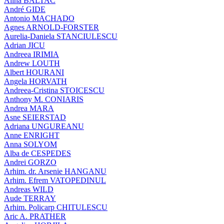
Alina BALTAC
André GIDE
Antonio MACHADO
Agnes ARNOLD-FORSTER
Aurelia-Daniela STANCIULESCU
Adrian JICU
Andreea IRIMIA
Andrew LOUTH
Albert HOURANI
Angela HORVATH
Andreea-Cristina STOICESCU
Anthony M. CONIARIS
Andrea MARA
Asne SEIERSTAD
Adriana UNGUREANU
Anne ENRIGHT
Anna SOLYOM
Alba de CESPEDES
Andrei GORZO
Arhim. dr. Arsenie HANGANU
Arhim. Efrem VATOPEDINUL
Andreas WILD
Aude TERRAY
Arhim. Policarp CHITULESCU
Aric A. PRATHER