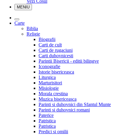
Vezi Cosul
MENIU
Carte
Biblia
Religie
Biografii
Carti de cult
Carti de rugaciuni
Carti duhovnicesti
Parintii Bisericii - editii bilingve
Iconografie
Istorie bisericeasca
Liturgica
Marturisitori
Misiologie
Morala crestina
Muzica bisericeasca
Parinti si duhovnici din Sfantul Munte
Parinti si duhovnici romani
Paterice
Patristica
Patristica
Predici si omilii