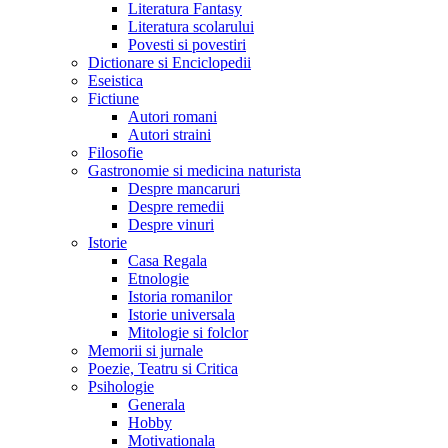
Literatura Fantasy
Literatura scolarului
Povesti si povestiri
Dictionare si Enciclopedii
Eseistica
Fictiune
Autori romani
Autori straini
Filosofie
Gastronomie si medicina naturista
Despre mancaruri
Despre remedii
Despre vinuri
Istorie
Casa Regala
Etnologie
Istoria romanilor
Istorie universala
Mitologie si folclor
Memorii si jurnale
Poezie, Teatru si Critica
Psihologie
Generala
Hobby
Motivationala