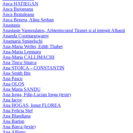
Anca HATIEGAN
Anca Bujoreanu
Anca Bratuleanu
Anca Benera, Alina Serban
Anastasis
Anastasie Yannoulatos, Arhiepiscopul Tiranei si al intregii Albanii
Ananda Coomaraswamy
Anamaria Smigelschi
Ana-Maria Weller, Edith Thabet
Ana-Maria Lemnaru
Ana-Maria CALLIMACHI
Ana Tincu Stiurca
Ana STOICA – CONSTANTIN
Ana Smith Iltis
Ana Pascu
Ana OLOS
Ana Maria SANDU
Ana Iorga, Filip-Lucian Iorga (texte)
Ana Iacov
Ana HOGAS, Ionut FLOREA
Ana Felicia Stef
Ana Blandiana
Ana Barton
Ana Barca (texte)
Ana Alfianu