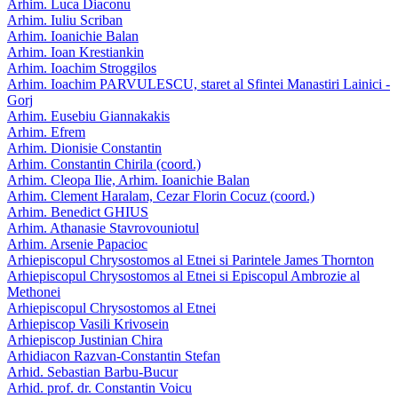
Arhim. Luca Diaconu
Arhim. Iuliu Scriban
Arhim. Ioanichie Balan
Arhim. Ioan Krestiankin
Arhim. Ioachim Stroggilos
Arhim. Ioachim PARVULESCU, staret al Sfintei Manastiri Lainici -
Gorj
Arhim. Eusebiu Giannakakis
Arhim. Efrem
Arhim. Dionisie Constantin
Arhim. Constantin Chirila (coord.)
Arhim. Cleopa Ilie, Arhim. Ioanichie Balan
Arhim. Clement Haralam, Cezar Florin Cocuz (coord.)
Arhim. Benedict GHIUS
Arhim. Athanasie Stavrovouniotul
Arhim. Arsenie Papacioc
Arhiepiscopul Chrysostomos al Etnei si Parintele James Thornton
Arhiepiscopul Chrysostomos al Etnei si Episcopul Ambrozie al
Methonei
Arhiepiscopul Chrysostomos al Etnei
Arhiepiscop Vasili Krivosein
Arhiepiscop Justinian Chira
Arhidiacon Razvan-Constantin Stefan
Arhid. Sebastian Barbu-Bucur
Arhid. prof. dr. Constantin Voicu