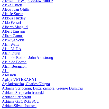
Aleksander Wat, Czeslaw Milosz
Aleka Ritsou
Alecu Ivan Ghilia
Alec le Sueur
Aldous Huxley
Aldo Ferrari
Alberto Manguel
Albert Einstein
Albert Camus
Alawiya Sobh
Alan Watts
Alan ALDA
Alain Durel
Alain de Botton, John Armstrong
Alain de Botton
Alain Besançon
Alai
Al-Kindi
Aglaja VETERANYI
Ag Jatkowska, Charles Ghigna
Adriana Scripcariu, Luiza Zamora, George Dumitriu
Adriana Scripcariu (coord.)
Adriana Scripcariu
Adriana GEORGESCU
Adrian-Silvan Ionescu