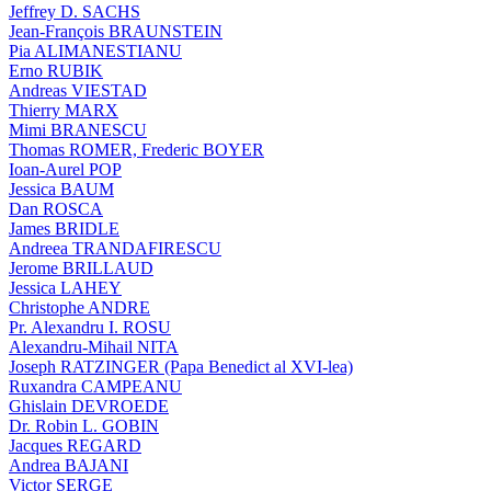
Jeffrey D. SACHS
Jean-François BRAUNSTEIN
Pia ALIMANESTIANU
Erno RUBIK
Andreas VIESTAD
Thierry MARX
Mimi BRANESCU
Thomas ROMER, Frederic BOYER
Ioan-Aurel POP
Jessica BAUM
Dan ROSCA
James BRIDLE
Andreea TRANDAFIRESCU
Jerome BRILLAUD
Jessica LAHEY
Christophe ANDRE
Pr. Alexandru I. ROSU
Alexandru-Mihail NITA
Joseph RATZINGER (Papa Benedict al XVI-lea)
Ruxandra CAMPEANU
Ghislain DEVROEDE
Dr. Robin L. GOBIN
Jacques REGARD
Andrea BAJANI
Victor SERGE