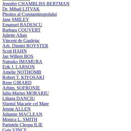
Jennifer CHAMBLISS BERTMAN
Dr. Mihail LITVAK
Photios al Constantinopolului
Jane SMILEY
Emanuel BADESCU
Barbara COUVERT
Juliette Allais
Vincent de Gaulejac
Arh. Dimitri ROYSTER
Scott HAHN
Jan Willem BOS
Natsuko IMAMURA
Erik J. LARSON
Amelie NOTHOMB
Robert T. KIYOSAKI
Rene GIRARD
Arhim. SOFRONIE
Iuliu-Marius MORARIU
Liliana DANCIU
Sfantul Macarie cel Mare
Jennie ALLEN
Julianne MACLEAN
Monica L. SMITH
Parintele Cleopa ILIE
Gaia VINCE