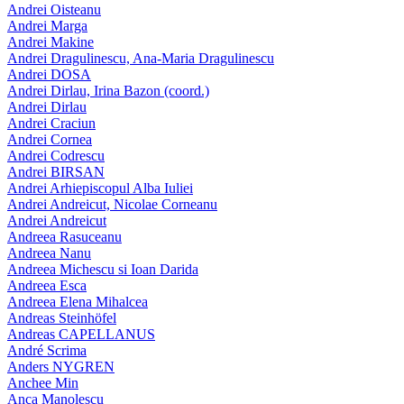
Andrei Oisteanu
Andrei Marga
Andrei Makine
Andrei Dragulinescu, Ana-Maria Dragulinescu
Andrei DOSA
Andrei Dirlau, Irina Bazon (coord.)
Andrei Dirlau
Andrei Craciun
Andrei Cornea
Andrei Codrescu
Andrei BIRSAN
Andrei Arhiepiscopul Alba Iuliei
Andrei Andreicut, Nicolae Corneanu
Andrei Andreicut
Andreea Rasuceanu
Andreea Nanu
Andreea Michescu si Ioan Darida
Andreea Esca
Andreea Elena Mihalcea
Andreas Steinhöfel
Andreas CAPELLANUS
André Scrima
Anders NYGREN
Anchee Min
Anca Manolescu