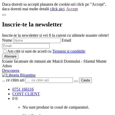
Daca doresti sa accepti plasarea de cookie-uri click pe "Accept",
daca doresti mai multe detalii
click aici
.
Accept
Inscrie-te la newsletter
Inscrie-te la newsletter si vei fi la curent cu ultimele noastre oferte!
Nume
Email
Am citit si sunt de acord cu
Termeni si conditiile
Abonare
Icoane facatoare de minuni ale Maicii Domnului - Sfantul Munte
Athos
Descopera
... ce citim azi
Cauta
0751 166116
CONT CLIENT
0
0
Nu sunt produse in cosul de cumparaturi.