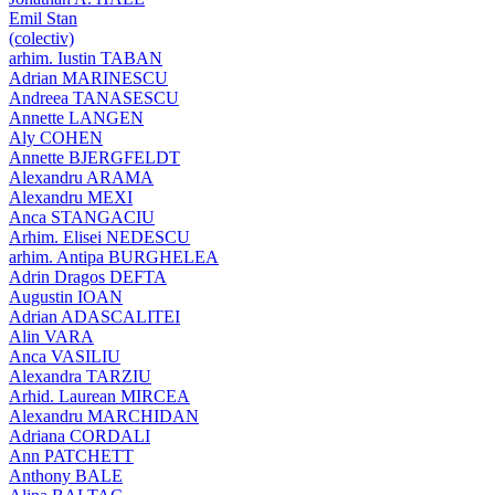
Emil Stan
(colectiv)
arhim. Iustin TABAN
Adrian MARINESCU
Andreea TANASESCU
Annette LANGEN
Aly COHEN
Annette BJERGFELDT
Alexandru ARAMA
Alexandru MEXI
Anca STANGACIU
Arhim. Elisei NEDESCU
arhim. Antipa BURGHELEA
Adrin Dragos DEFTA
Augustin IOAN
Adrian ADASCALITEI
Alin VARA
Anca VASILIU
Alexandra TARZIU
Arhid. Laurean MIRCEA
Alexandru MARCHIDAN
Adriana CORDALI
Ann PATCHETT
Anthony BALE