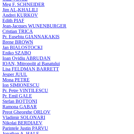
Meg F. SCHNEIDER
Jim AL-KHALILI
Andrei KURKOV
Edith PIAF
Jean-Jacques WUNENBURGER
Cristian TRICA
Pr. Eusebiu GIANNAKAKIS
Brene BROWN
Jan BIALOSTOCKI
Eniko SZABO
Ioan Ovidiu ABRUDAN
IOAN, Mitropolit al Banatului
Lisa FELDMAN BARRETT
Jesper JUUL
Mona PETRE
Ion SIMIONESCU
Pr. Petre VINTILESCU
Pr. Emil GALE
Stefan BOTTONI
Ramona GABAR
Preot Gheorghe ORLOV
Vladimir SOLONARI
Nikolai BERDIAEV
Parintele Justin PARVU
Jonathan A. HALE