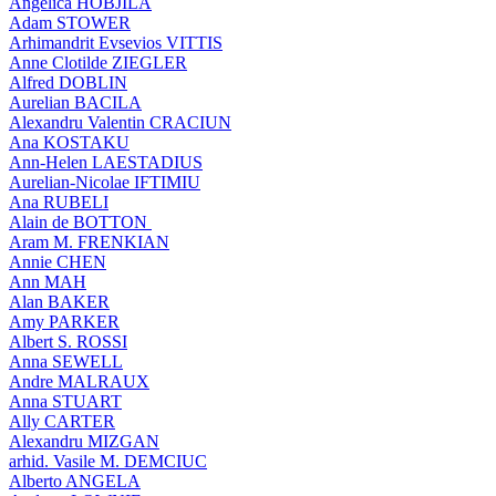
Angelica HOBJILA
Adam STOWER
Arhimandrit Evsevios VITTIS
Anne Clotilde ZIEGLER
Alfred DOBLIN
Aurelian BACILA
Alexandru Valentin CRACIUN
Ana KOSTAKU
Ann-Helen LAESTADIUS
Aurelian-Nicolae IFTIMIU
Ana RUBELI
Alain de BOTTON
Aram Μ. FRENKIAN
Annie CHEN
Ann MAH
Alan BAKER
Amy PARKER
Albert S. ROSSI
Anna SEWELL
Andre MALRAUX
Anna STUART
Ally CARTER
Alexandru MIZGAN
arhid. Vasile M. DEMCIUC
Alberto ANGELA