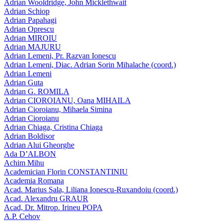
Adrian Wooldridge, John Micklethwait
Adrian Schiop
Adrian Papahagi
Adrian Oprescu
Adrian MIROIU
Adrian MAJURU
Adrian Lemeni, Pr. Razvan Ionescu
Adrian Lemeni, Diac. Adrian Sorin Mihalache (coord.)
Adrian Lemeni
Adrian Guta
Adrian G. ROMILA
Adrian CIOROIANU, Oana MIHAILA
Adrian Cioroianu, Mihaela Simina
Adrian Cioroianu
Adrian Chiaga, Cristina Chiaga
Adrian Boldisor
Adrian Alui Gheorghe
Ada D’ALBON
Achim Mihu
Academician Florin CONSTANTINIU
Academia Romana
Acad. Marius Sala, Liliana Ionescu-Ruxandoiu (coord.)
Acad. Alexandru GRAUR
Acad, Dr. Mitrop. Irineu POPA
A.P. Cehov