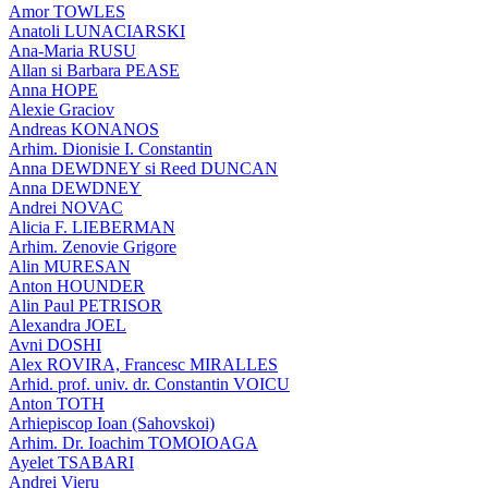
Amor TOWLES
Anatoli LUNACIARSKI
Ana-Maria RUSU
Allan si Barbara PEASE
Anna HOPE
Alexie Graciov
Andreas KONANOS
Arhim. Dionisie I. Constantin
Anna DEWDNEY si Reed DUNCAN
Anna DEWDNEY
Andrei NOVAC
Alicia F. LIEBERMAN
Arhim. Zenovie Grigore
Alin MURESAN
Anton HOUNDER
Alin Paul PETRISOR
Alexandra JOEL
Avni DOSHI
Alex ROVIRA, Francesc MIRALLES
Arhid. prof. univ. dr. Constantin VOICU
Anton TOTH
Arhiepiscop Ioan (Sahovskoi)
Arhim. Dr. Ioachim TOMOIOAGA
Ayelet TSABARI
Andrei Vieru