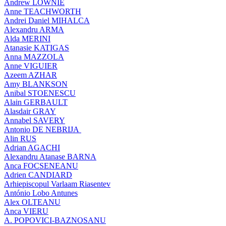
Andrew LOWNIE
Anne TEACHWORTH
Andrei Daniel MIHALCA
Alexandru ARMA
Alda MERINI
Atanasie KATIGAS
Anna MAZZOLA
Anne VIGUIER
Azeem AZHAR
Amy BLANKSON
Anibal STOENESCU
Alain GERBAULT
Alasdair GRAY
Annabel SAVERY
Antonio DE NEBRIJA
Alin RUS
Adrian AGACHI
Alexandru Atanase BARNA
Anca FOCSENEANU
Adrien CANDIARD
Arhiepiscopul Varlaam Riasentev
António Lobo Antunes
Alex OLTEANU
Anca VIERU
A. POPOVICI-BAZNOSANU