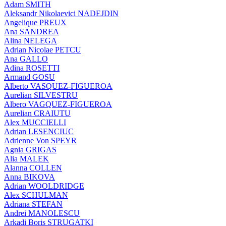
Adam SMITH
Aleksandr Nikolaevici NADEJDIN
Angelique PREUX
Ana SANDREA
Alina NELEGA
Adrian Nicolae PETCU
Ana GALLO
Adina ROSETTI
Armand GOSU
Alberto VASQUEZ-FIGUEROA
Aurelian SILVESTRU
Albero VAGQUEZ-FIGUEROA
Aurelian CRAIUTU
Alex MUCCIELLI
Adrian LESENCIUC
Adrienne Von SPEYR
Agnia GRIGAS
Alia MALEK
Alanna COLLEN
Anna BIKOVA
Adrian WOOLDRIDGE
Alex SCHULMAN
Adriana STEFAN
Andrei MANOLESCU
Arkadi Boris STRUGATKI