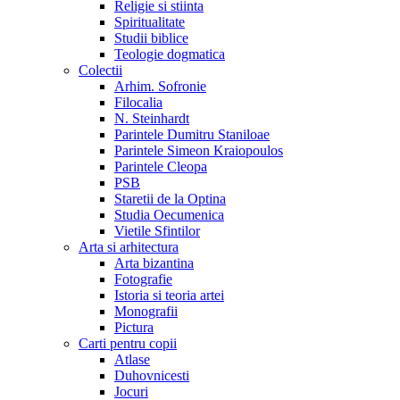
Religie si stiinta
Spiritualitate
Studii biblice
Teologie dogmatica
Colectii
Arhim. Sofronie
Filocalia
N. Steinhardt
Parintele Dumitru Staniloae
Parintele Simeon Kraiopoulos
Parintele Cleopa
PSB
Staretii de la Optina
Studia Oecumenica
Vietile Sfintilor
Arta si arhitectura
Arta bizantina
Fotografie
Istoria si teoria artei
Monografii
Pictura
Carti pentru copii
Atlase
Duhovnicesti
Jocuri