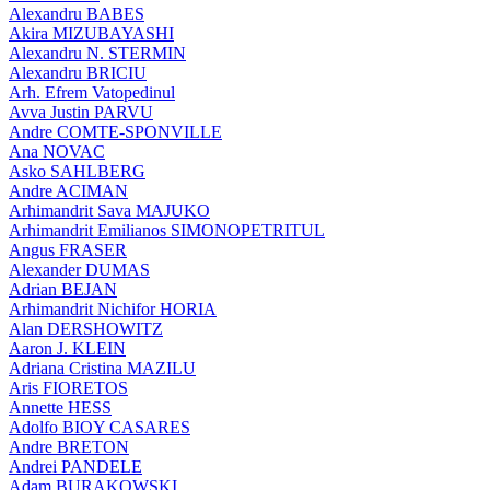
Alexandru BABES
Akira MIZUBAYASHI
Alexandru N. STERMIN
Alexandru BRICIU
Arh. Efrem Vatopedinul
Avva Justin PARVU
Andre COMTE-SPONVILLE
Ana NOVAC
Asko SAHLBERG
Andre ACIMAN
Arhimandrit Sava MAJUKO
Arhimandrit Emilianos SIMONOPETRITUL
Angus FRASER
Alexander DUMAS
Adrian BEJAN
Arhimandrit Nichifor HORIA
Alan DERSHOWITZ
Aaron J. KLEIN
Adriana Cristina MAZILU
Aris FIORETOS
Annette HESS
Adolfo BIOY CASARES
Andre BRETON
Andrei PANDELE
Adam BURAKOWSKI