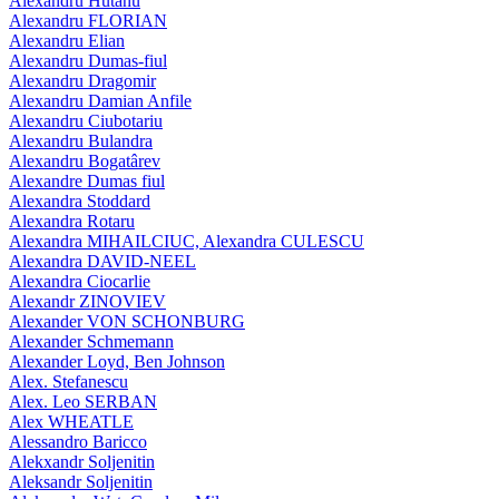
Alexandru Hutanu
Alexandru FLORIAN
Alexandru Elian
Alexandru Dumas-fiul
Alexandru Dragomir
Alexandru Damian Anfile
Alexandru Ciubotariu
Alexandru Bulandra
Alexandru Bogatârev
Alexandre Dumas fiul
Alexandra Stoddard
Alexandra Rotaru
Alexandra MIHAILCIUC, Alexandra CULESCU
Alexandra DAVID-NEEL
Alexandra Ciocarlie
Alexandr ZINOVIEV
Alexander VON SCHONBURG
Alexander Schmemann
Alexander Loyd, Ben Johnson
Alex. Stefanescu
Alex. Leo SERBAN
Alex WHEATLE
Alessandro Baricco
Alekxandr Soljenitin
Aleksandr Soljenitin