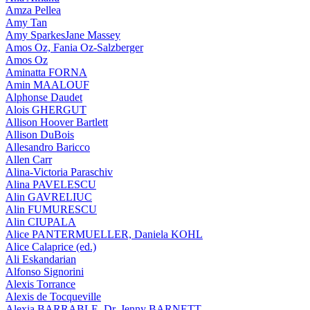
Amza Pellea
Amy Tan
Amy SparkesJane Massey
Amos Oz, Fania Oz-Salzberger
Amos Oz
Aminatta FORNA
Amin MAALOUF
Alphonse Daudet
Alois GHERGUT
Allison Hoover Bartlett
Allison DuBois
Allesandro Baricco
Allen Carr
Alina-Victoria Paraschiv
Alina PAVELESCU
Alin GAVRELIUC
Alin FUMURESCU
Alin CIUPALA
Alice PANTERMUELLER, Daniela KOHL
Alice Calaprice (ed.)
Ali Eskandarian
Alfonso Signorini
Alexis Torrance
Alexis de Tocqueville
Alexia BARRABLE, Dr. Jenny BARNETT