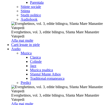
Parentala
Stiinte sociale
Stiinta
Studii politice
Audiobook
Everghetinos, vol. 3, editie bilingva, Sfanta Mare Manastire
Vatopedi
Afla mai multe
Carti legate in piele
Audio
Muzica
Clasica
Colinde
Jazz
Muzica psaltica
Sfantul Munte Athos
Traditional-romaneasca
Predici
Everghetinos, vol. 3, editie bilingva, Sfanta Mare Manastire
Vatopedi
Afla mai multe