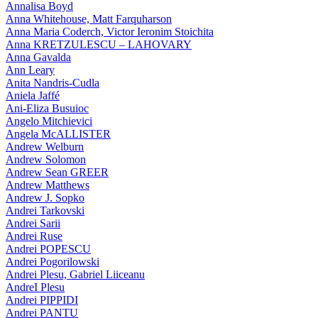
Annalisa Boyd
Anna Whitehouse, Matt Farquharson
Anna Maria Coderch, Victor Ieronim Stoichita
Anna KRETZULESCU – LAHOVARY
Anna Gavalda
Ann Leary
Anita Nandris-Cudla
Aniela Jaffé
Ani-Eliza Busuioc
Angelo Mitchievici
Angela McALLISTER
Andrew Welburn
Andrew Solomon
Andrew Sean GREER
Andrew Matthews
Andrew J. Sopko
Andrei Tarkovski
Andrei Sarii
Andrei Ruse
Andrei POPESCU
Andrei Pogorilowski
Andrei Plesu, Gabriel Liiceanu
AndreI Plesu
Andrei PIPPIDI
Andrei PANTU