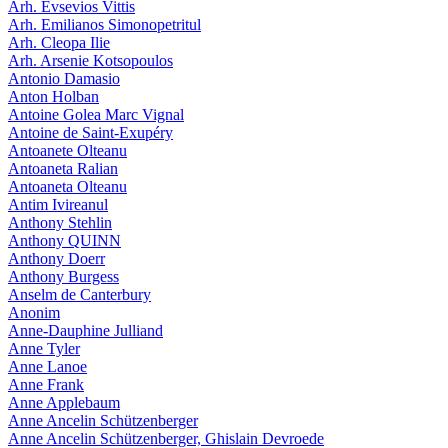
Arh. Evsevios Vittis
Arh. Emilianos Simonopetritul
Arh. Cleopa Ilie
Arh. Arsenie Kotsopoulos
Antonio Damasio
Anton Holban
Antoine Golea Marc Vignal
Antoine de Saint-Exupéry
Antoanete Olteanu
Antoaneta Ralian
Antoaneta Olteanu
Antim Ivireanul
Anthony Stehlin
Anthony QUINN
Anthony Doerr
Anthony Burgess
Anselm de Canterbury
Anonim
Anne-Dauphine Julliand
Anne Tyler
Anne Lanoe
Anne Frank
Anne Applebaum
Anne Ancelin Schützenberger
Anne Ancelin Schützenberger, Ghislain Devroede