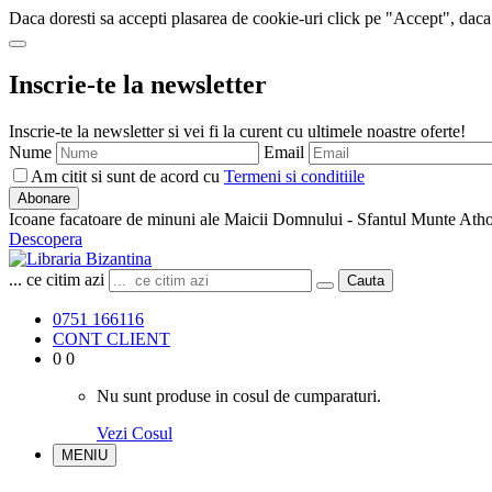
Daca doresti sa accepti plasarea de cookie-uri click pe "Accept", daca
Inscrie-te la newsletter
Inscrie-te la newsletter si vei fi la curent cu ultimele noastre oferte!
Nume
Email
Am citit si sunt de acord cu
Termeni si conditiile
Abonare
Icoane facatoare de minuni ale Maicii Domnului - Sfantul Munte Ath
Descopera
... ce citim azi
Cauta
0751 166116
CONT CLIENT
0
0
Nu sunt produse in cosul de cumparaturi.
Vezi Cosul
MENIU