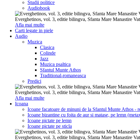
Studii politice
Audiobook
Everghetinos, vol. 3, editie bilingva, Sfanta Mare Manastire Va
Afla mai multe
Carti legate in piele
Audio
Muzica
Clasica
Colinde
Jazz
Muzica psaltica
Sfantul Munte Athos
Traditional-romaneasca
Predici
Everghetinos, vol. 3, editie bilingva, Sfanta Mare Manastire Va
Afla mai multe
Icoana
Icoane facatoare de minuni de la Sfantul Munte Athos - re
Icoane bizantine cu foita de aur si matase, pe lemn (metax
Icoane pictate pe lemn
Icoane pictate pe sticla
Everghetinos, vol. 3, editie bilingva, Sfanta Mare Manastire Va