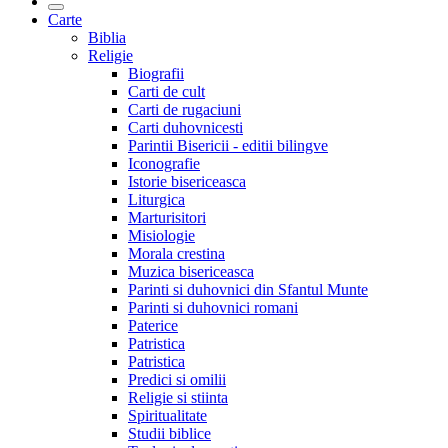
Carte
Biblia
Religie
Biografii
Carti de cult
Carti de rugaciuni
Carti duhovnicesti
Parintii Bisericii - editii bilingve
Iconografie
Istorie bisericeasca
Liturgica
Marturisitori
Misiologie
Morala crestina
Muzica bisericeasca
Parinti si duhovnici din Sfantul Munte
Parinti si duhovnici romani
Paterice
Patristica
Patristica
Predici si omilii
Religie si stiinta
Spiritualitate
Studii biblice