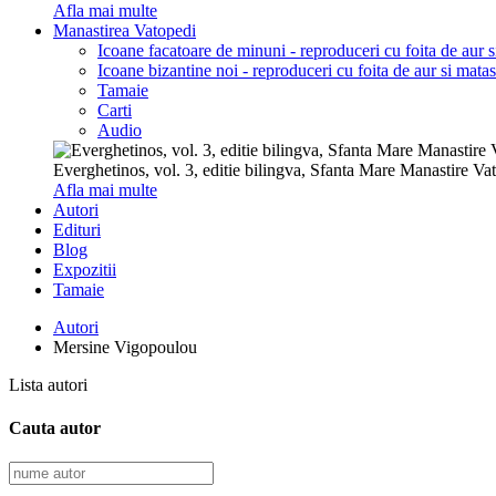
Afla mai multe
Manastirea Vatopedi
Icoane facatoare de minuni - reproduceri cu foita de aur 
Icoane bizantine noi - reproduceri cu foita de aur si mata
Tamaie
Carti
Audio
Everghetinos, vol. 3, editie bilingva, Sfanta Mare Manastire Va
Afla mai multe
Autori
Edituri
Blog
Expozitii
Tamaie
Autori
Mersine Vigopoulou
Lista autori
Cauta autor