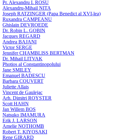
Pr. Alexandru I. ROSU
Alexandru-Mihail NITA
Joseph RATZINGER (Papa Benedict al XVI-lea)
Ruxandra CAMPEANU
Ghislain DEVROEDE
Dr. Robin L. GOBIN
Jacques REGARD
Andrea BAJANI
Victor SERGE
Jennifer CHAMBLISS BERTMAN
Dr. Mihail LITVAK
Photios al Constantinopolului
Jane SMILEY
Emanuel BADESCU
Barbara COUVERT
Juliette Allais
Vincent de Gaulejac
Arh. Dimitri ROYSTER
Scott HAHN
Jan Willem BOS
Natsuko IMAMURA
Erik J. LARSON
Amelie NOTHOMB
Robert T. KIYOSAKI
Rene GIRARD