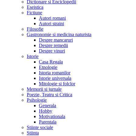
Dictionare si Enciclopedii
Eseistica
Fictiune
Autori romani
Autori straini
Filosofie
Gastronomie si medicina naturista
Despre mancaruri
Despre remedii
Despre vinuri
Istorie
Casa Regala
Etnologie
Istoria romanilor
Istorie universala
Mitologie si folclor
Memorii si jurnale
Poezie, Teatru si Critica
Psihologie
Generala
Hobby
Motivationala
Parentala
Stiinte sociale
Stiinta