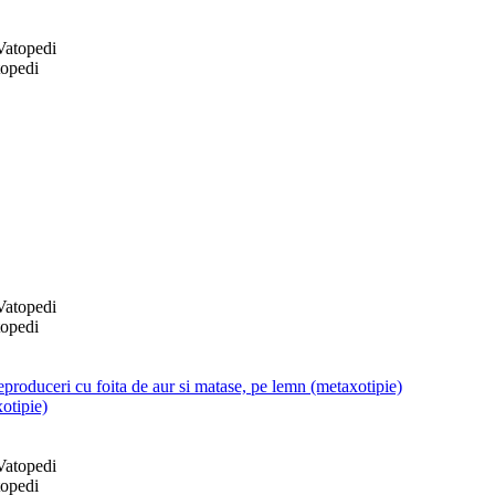
topedi
topedi
produceri cu foita de aur si matase, pe lemn (metaxotipie)
otipie)
topedi