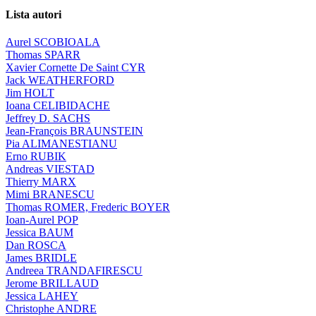
Lista autori
Aurel SCOBIOALA
Thomas SPARR
Xavier Cornette De Saint CYR
Jack WEATHERFORD
Jim HOLT
Ioana CELIBIDACHE
Jeffrey D. SACHS
Jean-François BRAUNSTEIN
Pia ALIMANESTIANU
Erno RUBIK
Andreas VIESTAD
Thierry MARX
Mimi BRANESCU
Thomas ROMER, Frederic BOYER
Ioan-Aurel POP
Jessica BAUM
Dan ROSCA
James BRIDLE
Andreea TRANDAFIRESCU
Jerome BRILLAUD
Jessica LAHEY
Christophe ANDRE