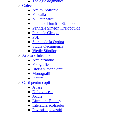
Teologie dogmatica
Colectii
Arhim. Sofronie
Filocalia
N. Steinhardt
Parintele Dumitru Staniloae
Parintele Simeon Kraiopoulos
Parintele Cleopa
PSB
Staretii de la Optina
Studia Oecumenica
Vietile Sfintilor
Arta si arhitectura
Arta bizantina
Fotografie
Istoria si teoria artei
Monografii
Pictura
Carti pentru copii
Atlase
Duhovnicesti
Jocuri
Literatura Fantasy
Literatura scolarului
Povesti si povestiri