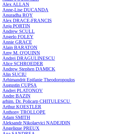
Alex ALLAN
Anne-Lise DUCANDA
Anuradha ROY
Alex DRACE-FRANCIS
Anja PORTIN
Andrew SCULL
Angelo FOLEY
Annie GRACE
Alain BARATON
Amy M. O'QUINN
Andrei DRAGULINESCU
Alice SCHROEDER
Andrew Stephen DAMICK
Alin SUCIU
Arhimandrit Epifanie Theodoropoulos
Augustin CUPSA
Andrei PLATONOV
Andre BAZIN
arhim. Dr. Policarp CHITULESCU
Arthur KOESTLER
Anthony TROLLOPE
Adam SMITH
Aleksandr Nikolaevici NADEJDIN
Angelique PREUX
Ana SANDREA