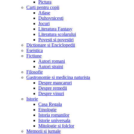
Pictura
Carti pentru copii
Atlase
Duhovnicesti
Jocuri
Literatura Fantasy
Literatura scolarului
Povesti si povestiri
Dictionare si Enciclopedii
Eseistica
Fictiune
Autori romani
Autori straini
Filosofie
Gastronomie si medicina naturista
Despre mancaruri
Despre remedii
Despre vinuri
Istorie
Casa Regala
Etnologie
Istoria romanilor
Istorie universala
Mitologie si folclor
Memorii si jurnale