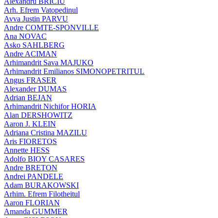
Alexandru BRICIU
Arh. Efrem Vatopedinul
Avva Justin PARVU
Andre COMTE-SPONVILLE
Ana NOVAC
Asko SAHLBERG
Andre ACIMAN
Arhimandrit Sava MAJUKO
Arhimandrit Emilianos SIMONOPETRITUL
Angus FRASER
Alexander DUMAS
Adrian BEJAN
Arhimandrit Nichifor HORIA
Alan DERSHOWITZ
Aaron J. KLEIN
Adriana Cristina MAZILU
Aris FIORETOS
Annette HESS
Adolfo BIOY CASARES
Andre BRETON
Andrei PANDELE
Adam BURAKOWSKI
Arhim. Efrem Filotheitul
Aaron FLORIAN
Amanda GUMMER