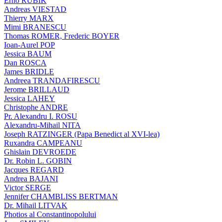
Erno RUBIK
Andreas VIESTAD
Thierry MARX
Mimi BRANESCU
Thomas ROMER, Frederic BOYER
Ioan-Aurel POP
Jessica BAUM
Dan ROSCA
James BRIDLE
Andreea TRANDAFIRESCU
Jerome BRILLAUD
Jessica LAHEY
Christophe ANDRE
Pr. Alexandru I. ROSU
Alexandru-Mihail NITA
Joseph RATZINGER (Papa Benedict al XVI-lea)
Ruxandra CAMPEANU
Ghislain DEVROEDE
Dr. Robin L. GOBIN
Jacques REGARD
Andrea BAJANI
Victor SERGE
Jennifer CHAMBLISS BERTMAN
Dr. Mihail LITVAK
Photios al Constantinopolului