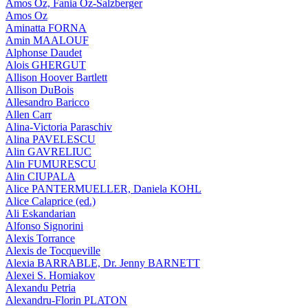
Amos Oz, Fania Oz-Salzberger
Amos Oz
Aminatta FORNA
Amin MAALOUF
Alphonse Daudet
Alois GHERGUT
Allison Hoover Bartlett
Allison DuBois
Allesandro Baricco
Allen Carr
Alina-Victoria Paraschiv
Alina PAVELESCU
Alin GAVRELIUC
Alin FUMURESCU
Alin CIUPALA
Alice PANTERMUELLER, Daniela KOHL
Alice Calaprice (ed.)
Ali Eskandarian
Alfonso Signorini
Alexis Torrance
Alexis de Tocqueville
Alexia BARRABLE, Dr. Jenny BARNETT
Alexei S. Homiakov
Alexandu Petria
Alexandru-Florin PLATON