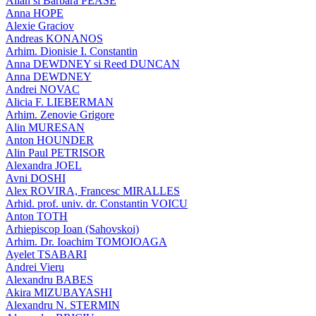
Allan si Barbara PEASE
Anna HOPE
Alexie Graciov
Andreas KONANOS
Arhim. Dionisie I. Constantin
Anna DEWDNEY si Reed DUNCAN
Anna DEWDNEY
Andrei NOVAC
Alicia F. LIEBERMAN
Arhim. Zenovie Grigore
Alin MURESAN
Anton HOUNDER
Alin Paul PETRISOR
Alexandra JOEL
Avni DOSHI
Alex ROVIRA, Francesc MIRALLES
Arhid. prof. univ. dr. Constantin VOICU
Anton TOTH
Arhiepiscop Ioan (Sahovskoi)
Arhim. Dr. Ioachim TOMOIOAGA
Ayelet TSABARI
Andrei Vieru
Alexandru BABES
Akira MIZUBAYASHI
Alexandru N. STERMIN