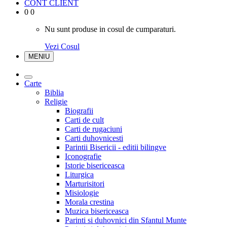
CONT CLIENT
0
0
Nu sunt produse in cosul de cumparaturi.
Vezi Cosul
MENIU
Carte
Biblia
Religie
Biografii
Carti de cult
Carti de rugaciuni
Carti duhovnicesti
Parintii Bisericii - editii bilingve
Iconografie
Istorie bisericeasca
Liturgica
Marturisitori
Misiologie
Morala crestina
Muzica bisericeasca
Parinti si duhovnici din Sfantul Munte