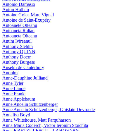
Antonio Damasio
Anton Holban
Antoine Golea Marc Vignal
Antoine de Saint-Exupéry
Antoanete Olteanu
Antoaneta Ralian
Antoaneta Olteanu
Antim Ivireanul
Anthony Stehlin
Anthony QUINN
Anthony Doerr
Anthony Burgess
Anselm de Canterbury
Anonim
Anne-Dauphine Julliand
Anne Tyler
Anne Lanoe
Anne Frank
Anne Applebaum
Anne Ancelin Schützenberger
Anne Ancelin Schützenberger, Ghislain Devroede
Annalisa Boyd
Anna Whitehouse, Matt Farquharson
Anna Maria Coderch, Victor Ieronim Stoichita
Anna KRETZULESCU – LAHOVARY