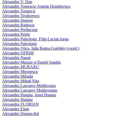
Alexandru V. Dan
Alexandru Tomescu/ Angela Draghicescu
Alexandru Tomescu
Alexandru Teodorescu
Alexandru Stanese
Alexandru Radescu
Alexandru Prelipcean
Alexandru Petria
Alexandru Paleologu, Filip-Lucian Iorga
Alexandru Paleologu
Alexandru Ojica, Iulia Badea-Guéritée (coord.)
Alexandru OFRIM
Alexandru Naum
Alexandru Muraru si Daniel Sandru
Alexandru MURARU
Alexandru Mironescu
Alexandru Mihaila
Alexandru Mihail Nita
Alexandru Lascarov-Moldovanu
Alexandru Lascarov Moldoveanu
Alexandru Hutanu, Ionel Hutanu
Alexandru Hutanu
Alexandru FLORIAN
Alexandru Elian
Alexandru Dumas-fiul