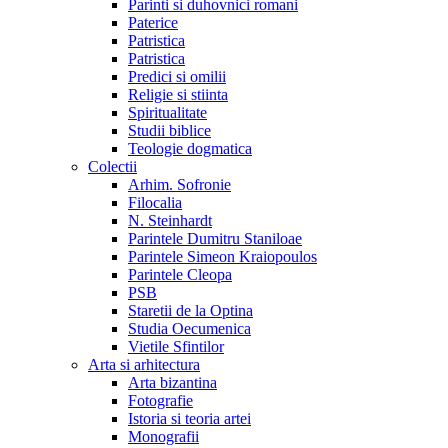
Parinti si duhovnici romani
Paterice
Patristica
Patristica
Predici si omilii
Religie si stiinta
Spiritualitate
Studii biblice
Teologie dogmatica
Colectii
Arhim. Sofronie
Filocalia
N. Steinhardt
Parintele Dumitru Staniloae
Parintele Simeon Kraiopoulos
Parintele Cleopa
PSB
Staretii de la Optina
Studia Oecumenica
Vietile Sfintilor
Arta si arhitectura
Arta bizantina
Fotografie
Istoria si teoria artei
Monografii