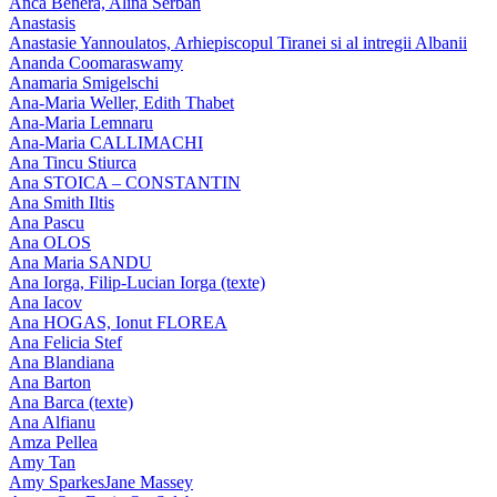
Anca Benera, Alina Serban
Anastasis
Anastasie Yannoulatos, Arhiepiscopul Tiranei si al intregii Albanii
Ananda Coomaraswamy
Anamaria Smigelschi
Ana-Maria Weller, Edith Thabet
Ana-Maria Lemnaru
Ana-Maria CALLIMACHI
Ana Tincu Stiurca
Ana STOICA – CONSTANTIN
Ana Smith Iltis
Ana Pascu
Ana OLOS
Ana Maria SANDU
Ana Iorga, Filip-Lucian Iorga (texte)
Ana Iacov
Ana HOGAS, Ionut FLOREA
Ana Felicia Stef
Ana Blandiana
Ana Barton
Ana Barca (texte)
Ana Alfianu
Amza Pellea
Amy Tan
Amy SparkesJane Massey