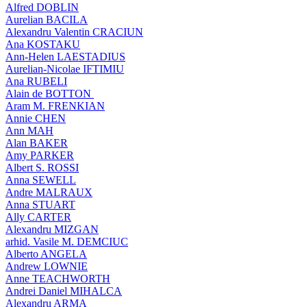
Alfred DOBLIN
Aurelian BACILA
Alexandru Valentin CRACIUN
Ana KOSTAKU
Ann-Helen LAESTADIUS
Aurelian-Nicolae IFTIMIU
Ana RUBELI
Alain de BOTTON
Aram Μ. FRENKIAN
Annie CHEN
Ann MAH
Alan BAKER
Amy PARKER
Albert S. ROSSI
Anna SEWELL
Andre MALRAUX
Anna STUART
Ally CARTER
Alexandru MIZGAN
arhid. Vasile M. DEMCIUC
Alberto ANGELA
Andrew LOWNIE
Anne TEACHWORTH
Andrei Daniel MIHALCA
Alexandru ARMA