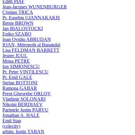
Edith PIAF
Jean-Jacques WUNENBURGER
Cristian TRICA
Pr. Eusebiu GIANNAKAKIS
Brene BROWN
Jan BIALOSTOCKI
Eniko SZABO
Ioan Ovidiu ABRUDAN
IOAN, Mitropolit al Banatului
Lisa FELDMAN BARRETT
Jesper JUUL
Mona PETRE
Ion SIMIONESCU
Pr. Petre VINTILESCU
Pr. Emil GALE
Stefan BOTTONI
Ramona GABAR
Preot Gheorghe ORLOV
Vladimir SOLONARI
Nikolai BERDIAEV
Parintele Justin PARVU
Jonathan A. HALE
Emil Stan
(colectiv)
arhim. Iustin TABAN