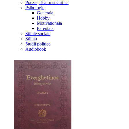
Poezie, Teatru si Critica
Psihologie
Generala
Hobby
Motivationala
Parentala
Stiinte sociale
Stiinta
Studii politice
Audiobook