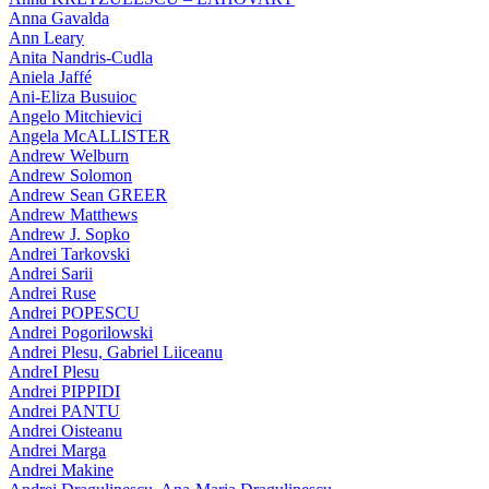
Anna Gavalda
Ann Leary
Anita Nandris-Cudla
Aniela Jaffé
Ani-Eliza Busuioc
Angelo Mitchievici
Angela McALLISTER
Andrew Welburn
Andrew Solomon
Andrew Sean GREER
Andrew Matthews
Andrew J. Sopko
Andrei Tarkovski
Andrei Sarii
Andrei Ruse
Andrei POPESCU
Andrei Pogorilowski
Andrei Plesu, Gabriel Liiceanu
AndreI Plesu
Andrei PIPPIDI
Andrei PANTU
Andrei Oisteanu
Andrei Marga
Andrei Makine