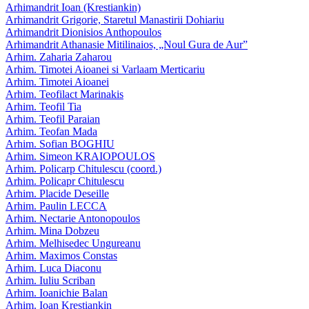
Arhimandrit Ioan (Krestiankin)
Arhimandrit Grigorie, Staretul Manastirii Dohiariu
Arhimandrit Dionisios Anthopoulos
Arhimandrit Athanasie Mitilinaios, „Noul Gura de Aur”
Arhim. Zaharia Zaharou
Arhim. Timotei Aioanei si Varlaam Merticariu
Arhim. Timotei Aioanei
Arhim. Teofilact Marinakis
Arhim. Teofil Tia
Arhim. Teofil Paraian
Arhim. Teofan Mada
Arhim. Sofian BOGHIU
Arhim. Simeon KRAIOPOULOS
Arhim. Policarp Chitulescu (coord.)
Arhim. Policapr Chitulescu
Arhim. Placide Deseille
Arhim. Paulin LECCA
Arhim. Nectarie Antonopoulos
Arhim. Mina Dobzeu
Arhim. Melhisedec Ungureanu
Arhim. Maximos Constas
Arhim. Luca Diaconu
Arhim. Iuliu Scriban
Arhim. Ioanichie Balan
Arhim. Ioan Krestiankin