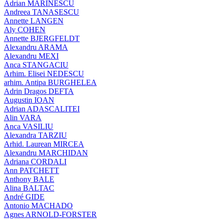
Adrian MARINESCU
Andreea TANASESCU
Annette LANGEN
Aly COHEN
Annette BJERGFELDT
Alexandru ARAMA
Alexandru MEXI
Anca STANGACIU
Arhim. Elisei NEDESCU
arhim. Antipa BURGHELEA
Adrin Dragos DEFTA
Augustin IOAN
Adrian ADASCALITEI
Alin VARA
Anca VASILIU
Alexandra TARZIU
Arhid. Laurean MIRCEA
Alexandru MARCHIDAN
Adriana CORDALI
Ann PATCHETT
Anthony BALE
Alina BALTAC
André GIDE
Antonio MACHADO
Agnes ARNOLD-FORSTER