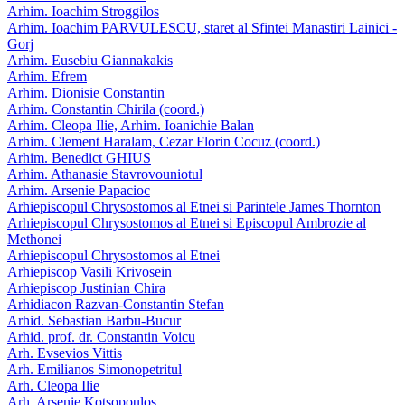
Arhim. Ioachim Stroggilos
Arhim. Ioachim PARVULESCU, staret al Sfintei Manastiri Lainici -
Gorj
Arhim. Eusebiu Giannakakis
Arhim. Efrem
Arhim. Dionisie Constantin
Arhim. Constantin Chirila (coord.)
Arhim. Cleopa Ilie, Arhim. Ioanichie Balan
Arhim. Clement Haralam, Cezar Florin Cocuz (coord.)
Arhim. Benedict GHIUS
Arhim. Athanasie Stavrovouniotul
Arhim. Arsenie Papacioc
Arhiepiscopul Chrysostomos al Etnei si Parintele James Thornton
Arhiepiscopul Chrysostomos al Etnei si Episcopul Ambrozie al
Methonei
Arhiepiscopul Chrysostomos al Etnei
Arhiepiscop Vasili Krivosein
Arhiepiscop Justinian Chira
Arhidiacon Razvan-Constantin Stefan
Arhid. Sebastian Barbu-Bucur
Arhid. prof. dr. Constantin Voicu
Arh. Evsevios Vittis
Arh. Emilianos Simonopetritul
Arh. Cleopa Ilie
Arh. Arsenie Kotsopoulos