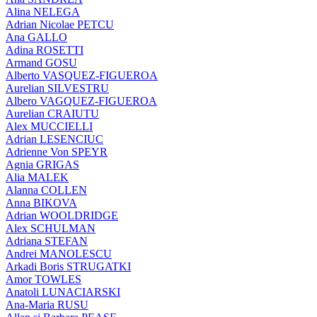
Alina NELEGA
Adrian Nicolae PETCU
Ana GALLO
Adina ROSETTI
Armand GOSU
Alberto VASQUEZ-FIGUEROA
Aurelian SILVESTRU
Albero VAGQUEZ-FIGUEROA
Aurelian CRAIUTU
Alex MUCCIELLI
Adrian LESENCIUC
Adrienne Von SPEYR
Agnia GRIGAS
Alia MALEK
Alanna COLLEN
Anna BIKOVA
Adrian WOOLDRIDGE
Alex SCHULMAN
Adriana STEFAN
Andrei MANOLESCU
Arkadi Boris STRUGATKI
Amor TOWLES
Anatoli LUNACIARSKI
Ana-Maria RUSU