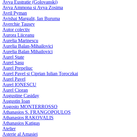
Avva Eustratie (Golovanski)
Avva Ammona si Avva Zosima
Avril Pyman
Avishai Margalit, Ian Buruma
Averchie Tausev
Autor colectiv
Aurora Liiceanu
Aurelia Marinescu
Aurelia Balan-Mihailovici
Aurelia Balan Mihailovici
Aurel State
Aurel Sasu
Aurel Prepeliuc
Aurel Pavel si Ciprian Iulian Toroczkai
Aurel Pavel
Aurel IONESCU
Aurel Cioran
Augustine Casiday
Augustin Ioan
Augosto MONTERROSSO
Athanasios S. FRANGOPOULOS
Athanasios RAKOVALIS
Athanasios Katigas
Atelier
Asterie al Amasiei