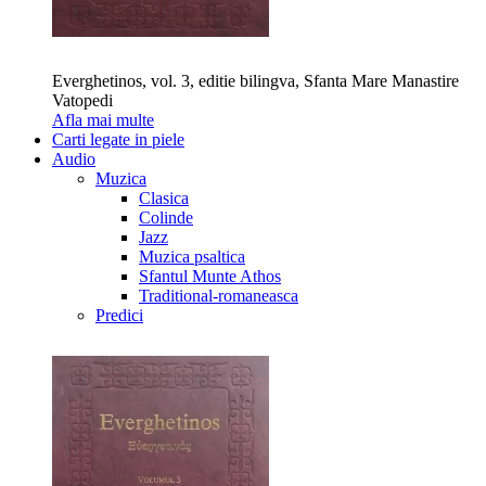
Everghetinos, vol. 3, editie bilingva, Sfanta Mare Manastire
Vatopedi
Afla mai multe
Carti legate in piele
Audio
Muzica
Clasica
Colinde
Jazz
Muzica psaltica
Sfantul Munte Athos
Traditional-romaneasca
Predici