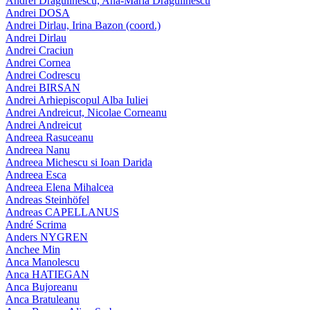
Andrei Dragulinescu, Ana-Maria Dragulinescu
Andrei DOSA
Andrei Dirlau, Irina Bazon (coord.)
Andrei Dirlau
Andrei Craciun
Andrei Cornea
Andrei Codrescu
Andrei BIRSAN
Andrei Arhiepiscopul Alba Iuliei
Andrei Andreicut, Nicolae Corneanu
Andrei Andreicut
Andreea Rasuceanu
Andreea Nanu
Andreea Michescu si Ioan Darida
Andreea Esca
Andreea Elena Mihalcea
Andreas Steinhöfel
Andreas CAPELLANUS
André Scrima
Anders NYGREN
Anchee Min
Anca Manolescu
Anca HATIEGAN
Anca Bujoreanu
Anca Bratuleanu