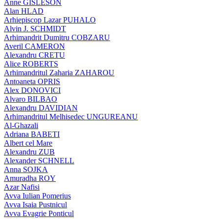
Anne GISLESON
Alan HLAD
Arhiepiscop Lazar PUHALO
Alvin J. SCHMIDT
Arhimandrit Dumitru COBZARU
Averil CAMERON
Alexandru CRETU
Alice ROBERTS
Arhimandritul Zaharia ZAHAROU
Antoaneta OPRIS
Alex DONOVICI
Alvaro BILBAO
Alexandru DAVIDIAN
Arhimandritul Melhisedec UNGUREANU
Al-Ghazali
Adriana BABETI
Albert cel Mare
Alexandru ZUB
Alexander SCHNELL
Anna SOJKA
Amuradha ROY
Azar Nafisi
Avva Iulian Pomerius
Avva Isaia Pustnicul
Avva Evagrie Ponticul