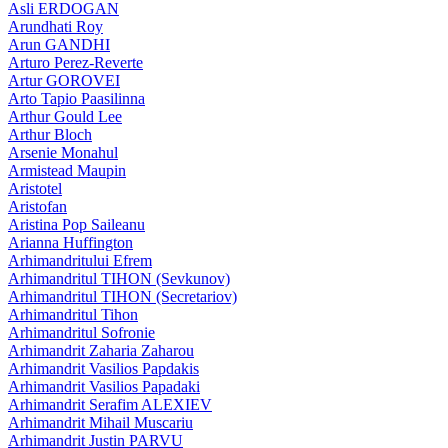
Asli ERDOGAN
Arundhati Roy
Arun GANDHI
Arturo Perez-Reverte
Artur GOROVEI
Arto Tapio Paasilinna
Arthur Gould Lee
Arthur Bloch
Arsenie Monahul
Armistead Maupin
Aristotel
Aristofan
Aristina Pop Saileanu
Arianna Huffington
Arhimandritului Efrem
Arhimandritul TIHON (Sevkunov)
Arhimandritul TIHON (Secretariov)
Arhimandritul Tihon
Arhimandritul Sofronie
Arhimandrit Zaharia Zaharou
Arhimandrit Vasilios Papdakis
Arhimandrit Vasilios Papadaki
Arhimandrit Serafim ALEXIEV
Arhimandrit Mihail Muscariu
Arhimandrit Justin PARVU