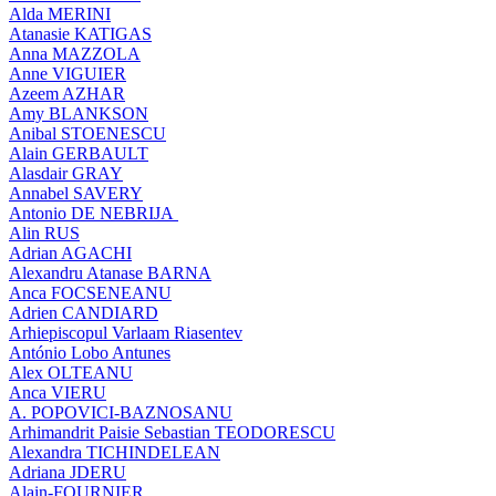
Alda MERINI
Atanasie KATIGAS
Anna MAZZOLA
Anne VIGUIER
Azeem AZHAR
Amy BLANKSON
Anibal STOENESCU
Alain GERBAULT
Alasdair GRAY
Annabel SAVERY
Antonio DE NEBRIJA
Alin RUS
Adrian AGACHI
Alexandru Atanase BARNA
Anca FOCSENEANU
Adrien CANDIARD
Arhiepiscopul Varlaam Riasentev
António Lobo Antunes
Alex OLTEANU
Anca VIERU
A. POPOVICI-BAZNOSANU
Arhimandrit Paisie Sebastian TEODORESCU
Alexandra TICHINDELEAN
Adriana JDERU
Alain-FOURNIER