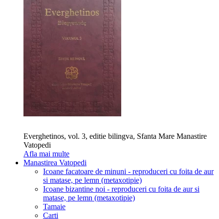
Everghetinos, vol. 3, editie bilingva, Sfanta Mare Manastire
Vatopedi
Afla mai multe
Manastirea Vatopedi
Icoane facatoare de minuni - reproduceri cu foita de aur
si matase, pe lemn (metaxotipie)
Icoane bizantine noi - reproduceri cu foita de aur si
matase, pe lemn (metaxotipie)
Tamaie
Carti