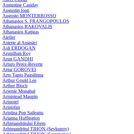
Augustine Casiday
Augustin Ioan
Augosto MONTERROSSO
Athanasios S. FRANGOPOULOS
Athanasios RAKOVALIS
Athanasios Katigas
Atelier
Asterie al Amasiei
Asli ERDOGAN
Arundhati Roy
Arun GANDHI
Arturo Perez-Reverte
Artur GOROVEI
Arto Tapio Paasilinna
Arthur Gould Lee
Arthur Bloch
Arsenie Monahul
Armistead Maupin
Aristotel
Aristofan
Aristina Pop Saileanu
Arianna Huffington
Arhimandritului Efrem
Arhimandritul TIHON (Sevkunov)