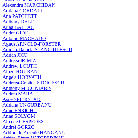
Alexandru MARCHIDAN
Adriana CORDALI
Ann PATCHETT
Anthony BALE
Alina BALTAC
André GIDE
Antonio MACHADO
Agnes ARNOLD-FORSTER
Aurelia-Daniela STANCIULESCU
Adrian JICU
Andreea IRIMIA
Andrew LOUTH
Albert HOURANI
Angela HORVATH
Andreea-Cristina STOICESCU
Anthony M. CONIARIS
Andrea MARA
Asne SEIERSTAD
Adriana UNGUREANU
Anne ENRIGHT
Anna SOLYOM
Alba de CESPEDES
Andrei GORZO
Arhim. dr. Arsenie HANGANU