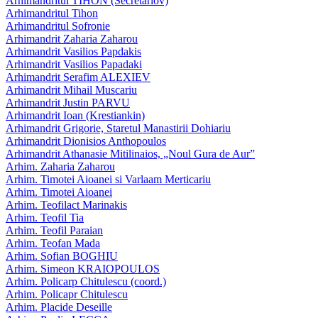
Arhimandritul TIHON (Secretariov)
Arhimandritul Tihon
Arhimandritul Sofronie
Arhimandrit Zaharia Zaharou
Arhimandrit Vasilios Papdakis
Arhimandrit Vasilios Papadaki
Arhimandrit Serafim ALEXIEV
Arhimandrit Mihail Muscariu
Arhimandrit Justin PARVU
Arhimandrit Ioan (Krestiankin)
Arhimandrit Grigorie, Staretul Manastirii Dohiariu
Arhimandrit Dionisios Anthopoulos
Arhimandrit Athanasie Mitilinaios, „Noul Gura de Aur”
Arhim. Zaharia Zaharou
Arhim. Timotei Aioanei si Varlaam Merticariu
Arhim. Timotei Aioanei
Arhim. Teofilact Marinakis
Arhim. Teofil Tia
Arhim. Teofil Paraian
Arhim. Teofan Mada
Arhim. Sofian BOGHIU
Arhim. Simeon KRAIOPOULOS
Arhim. Policarp Chitulescu (coord.)
Arhim. Policapr Chitulescu
Arhim. Placide Deseille