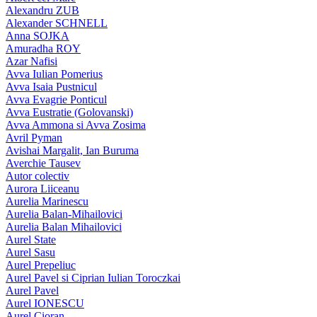
Alexandru ZUB
Alexander SCHNELL
Anna SOJKA
Amuradha ROY
Azar Nafisi
Avva Iulian Pomerius
Avva Isaia Pustnicul
Avva Evagrie Ponticul
Avva Eustratie (Golovanski)
Avva Ammona si Avva Zosima
Avril Pyman
Avishai Margalit, Ian Buruma
Averchie Tausev
Autor colectiv
Aurora Liiceanu
Aurelia Marinescu
Aurelia Balan-Mihailovici
Aurelia Balan Mihailovici
Aurel State
Aurel Sasu
Aurel Prepeliuc
Aurel Pavel si Ciprian Iulian Toroczkai
Aurel Pavel
Aurel IONESCU
Aurel Cioran