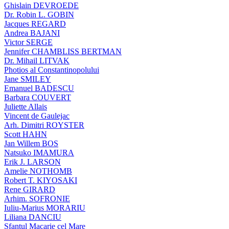
Ghislain DEVROEDE
Dr. Robin L. GOBIN
Jacques REGARD
Andrea BAJANI
Victor SERGE
Jennifer CHAMBLISS BERTMAN
Dr. Mihail LITVAK
Photios al Constantinopolului
Jane SMILEY
Emanuel BADESCU
Barbara COUVERT
Juliette Allais
Vincent de Gaulejac
Arh. Dimitri ROYSTER
Scott HAHN
Jan Willem BOS
Natsuko IMAMURA
Erik J. LARSON
Amelie NOTHOMB
Robert T. KIYOSAKI
Rene GIRARD
Arhim. SOFRONIE
Iuliu-Marius MORARIU
Liliana DANCIU
Sfantul Macarie cel Mare