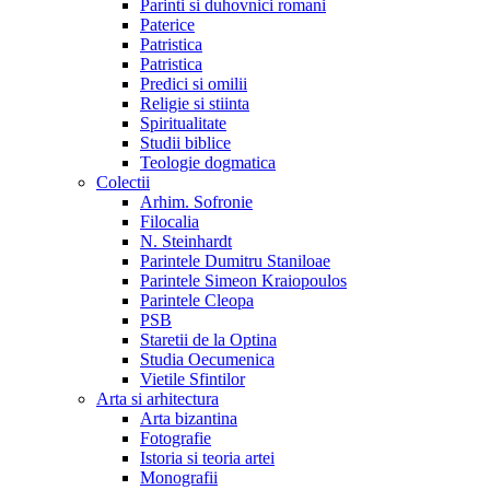
Parinti si duhovnici romani
Paterice
Patristica
Patristica
Predici si omilii
Religie si stiinta
Spiritualitate
Studii biblice
Teologie dogmatica
Colectii
Arhim. Sofronie
Filocalia
N. Steinhardt
Parintele Dumitru Staniloae
Parintele Simeon Kraiopoulos
Parintele Cleopa
PSB
Staretii de la Optina
Studia Oecumenica
Vietile Sfintilor
Arta si arhitectura
Arta bizantina
Fotografie
Istoria si teoria artei
Monografii