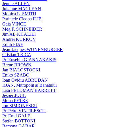
Jennie ALLEN
Julianne MACLEAN
Monica L. SMITH
Parintele Cleopa ILIE
Gaia VINCE
Meg F. SCHNEIDER
Jim AL-KHALILI
Andrei KURKOV
Edith PIAF
Jean-Jacques WUNENBURGER
Cristian TRICA
Pr. Eusebiu GIANNAKAKIS
Brene BROWN
Jan BIALOSTOCKI
Eniko SZABO
Ioan Ovidiu ABRUDAN
IOAN, Mitropolit al Banatului
Lisa FELDMAN BARRETT
Jesper JUUL
Mona PETRE
Ion SIMIONESCU
Pr. Petre VINTILESCU
Pr. Emil GALE
Stefan BOTTONI
Ramona GABAR