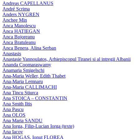
Andreas CAPELLANUS
André Scrima
Anders NYGREN
Anchee Min
Anca Manolescu
Anca HATIEGAN
Anca Bujoreanu
Anca Bratuleanu
Anca Benera, Alina Serban
Anastasis
Anastasie Yannoulatos, Arhiepiscopul Tiranei si al intregii Albanii
Ananda Coomaraswamy
Anamaria Smigelschi
Ana-Maria Weller, Edith Thabet
Ana-Maria Lemnaru
Ana-Maria CALLIMACHI
Ana Tincu Stiurca
Ana STOICA – CONSTANTIN
Ana Smith Iltis
Ana Pascu
Ana OLOS
Ana Maria SANDU
Ana Iorga, Filip-Lucian Iorga (texte)
Ana Iacov
Ana HOGAS, Ionut FLOREA