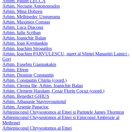
Arhim. Paulin LECCA
Arhim. Nectarie Antonopoulos
Arhim. Mina Dobzeu
Arhim. Melhisedec Ungureanu
Arhim. Maximos Constas
Arhim. Luca Diaconu
Arhim. Iuliu Scriban
Arhim. Ioanichie Balan
Arhim. Ioan Krestiankin
Arhim. Ioachim Stroggilos
Arhim. Ioachim PARVULESCU, staret al Sfintei Manastiri Lainici -
Gorj
Arhim. Eusebiu Giannakakis
Arhim. Efrem
Arhim. Dionisie Constantin
Arhim. Constantin Chirila (coord.)
Arhim. Cleopa Ilie, Arhim. Ioanichie Balan
Arhim. Clement Haralam, Cezar Florin Cocuz (coord.)
Arhim. Benedict GHIUS
Arhim. Athanasie Stavrovouniotul
Arhim. Arsenie Papacioc
Arhiepiscopul Chrysostomos al Etnei si Parintele James Thornton
Arhiepiscopul Chrysostomos al Etnei si Episcopul Ambrozie al
Methonei
Arhiepiscopul Chrysostomos al Etnei