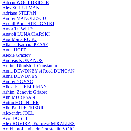
Adrian WOOLDRIDGE
Alex SCHULMAN
Adriana STEFAN
Andrei MANOLESCU
Arkadi Boris STRUGATKI
Amor TOWLES
Anatoli LUNACIARSKI
Ana-Maria RUSU
Allan si Barbara PEASE
Anna HOPE
Alexie Graciov
Andreas KONANOS
Arhim. Dionisie I. Constantin
Anna DEWDNEY si Reed DUNCAN
Anna DEWDNEY
Andrei NOVAC
Alicia F. LIEBERMAN
Arhim. Zenovie Grigore
Alin MURESAN
Anton HOUNDER
Alin Paul PETRISOR
Alexandra JOEL
Avni DOSHI
Alex ROVIRA, Francesc MIRALLES
Arhid. prof. univ. dr. Constantin VOICU