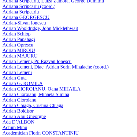
Adriana Scripcariu, Luiza Zamora, George Dumitriu
Adriana Scripcariu (coord.)
Adriana Scripcariu
Adriana GEORGESCU
Adrian-Silvan Ionescu
Adrian Wooldridge, John Micklethwait
Adrian Schiop
Adrian Papahagi
Adrian Oprescu
Adrian MIROIU
Adrian MAJURU
Adrian Lemeni, Pr. Razvan Ionescu
Adrian Lemeni, Diac. Adrian Sorin Mihalache (coord.)
Adrian Lemeni
Adrian Guta
Adrian G. ROMILA
Adrian CIOROIANU, Oana MIHAILA
Adrian Cioroianu, Mihaela Simina
Adrian Cioroianu
Adrian Chiaga, Cristina Chiaga
Adrian Boldisor
Adrian Alui Gheorghe
Ada D’ALBON
Achim Mihu
Academician Florin CONSTANTINIU