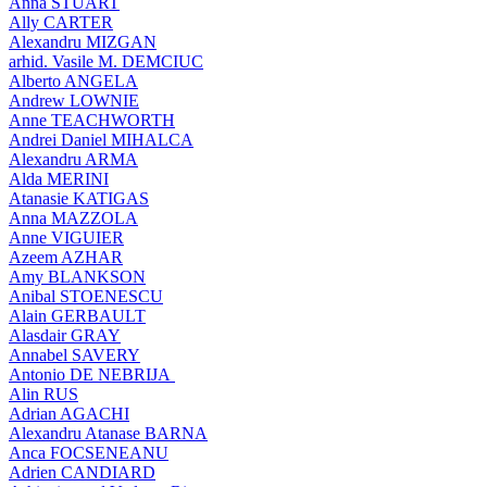
Anna STUART
Ally CARTER
Alexandru MIZGAN
arhid. Vasile M. DEMCIUC
Alberto ANGELA
Andrew LOWNIE
Anne TEACHWORTH
Andrei Daniel MIHALCA
Alexandru ARMA
Alda MERINI
Atanasie KATIGAS
Anna MAZZOLA
Anne VIGUIER
Azeem AZHAR
Amy BLANKSON
Anibal STOENESCU
Alain GERBAULT
Alasdair GRAY
Annabel SAVERY
Antonio DE NEBRIJA
Alin RUS
Adrian AGACHI
Alexandru Atanase BARNA
Anca FOCSENEANU
Adrien CANDIARD