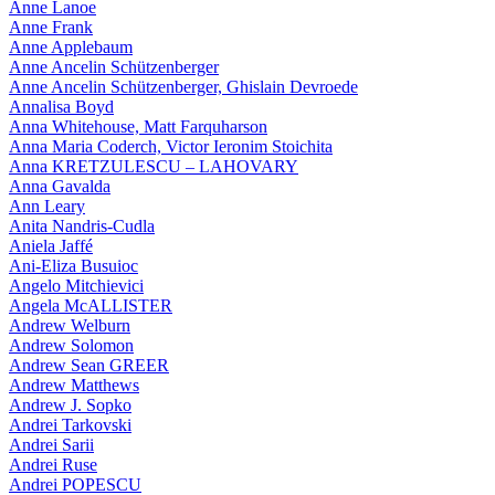
Anne Lanoe
Anne Frank
Anne Applebaum
Anne Ancelin Schützenberger
Anne Ancelin Schützenberger, Ghislain Devroede
Annalisa Boyd
Anna Whitehouse, Matt Farquharson
Anna Maria Coderch, Victor Ieronim Stoichita
Anna KRETZULESCU – LAHOVARY
Anna Gavalda
Ann Leary
Anita Nandris-Cudla
Aniela Jaffé
Ani-Eliza Busuioc
Angelo Mitchievici
Angela McALLISTER
Andrew Welburn
Andrew Solomon
Andrew Sean GREER
Andrew Matthews
Andrew J. Sopko
Andrei Tarkovski
Andrei Sarii
Andrei Ruse
Andrei POPESCU