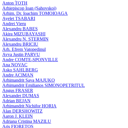
Anton TOTH
Arhiepiscop Ioan (Sahovskoi)
Arhim. Dr. Ioachim TOMOIOAGA
Ayelet TSABARI
Andrei Vieru
Alexandru BABES
Akira MIZUBAYASHI
Alexandru N. STERMIN
Alexandru BRICIU
Arh. Efrem Vatopedinul
Avva Justin PARVU
Andre COMTE-SPONVILLE
Ana NOVAC
Asko SAHLBERG
Andre ACIMAN
Arhimandrit Sava MAJUKO
Arhimandrit Emilianos SIMONOPETRITUL
Angus FRASER
Alexander DUMAS
Adrian BEJAN
Arhimandrit Nichifor HORIA
Alan DERSHOWITZ
Aaron J. KLEIN
Adriana Cristina MAZILU
Aris FIORETOS