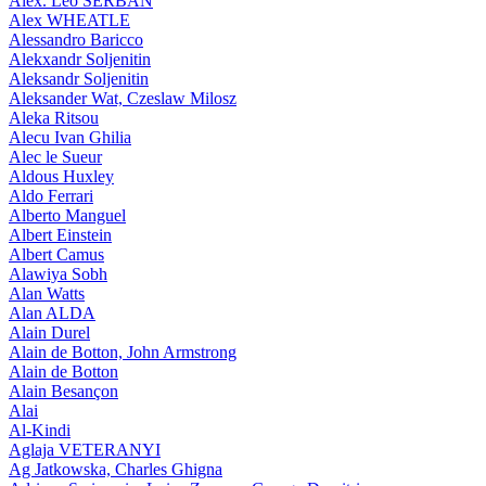
Alex. Leo SERBAN
Alex WHEATLE
Alessandro Baricco
Alekxandr Soljenitin
Aleksandr Soljenitin
Aleksander Wat, Czeslaw Milosz
Aleka Ritsou
Alecu Ivan Ghilia
Alec le Sueur
Aldous Huxley
Aldo Ferrari
Alberto Manguel
Albert Einstein
Albert Camus
Alawiya Sobh
Alan Watts
Alan ALDA
Alain Durel
Alain de Botton, John Armstrong
Alain de Botton
Alain Besançon
Alai
Al-Kindi
Aglaja VETERANYI
Ag Jatkowska, Charles Ghigna