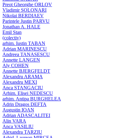
Preot Gheorghe ORLOV
Vladimir SOLONARI
Nikolai BERDIAEV
Parintele Justin PARVU
Jonathan A. HALE
Emil Stan
(colectiv)
arhim. Iustin TABAN
Adrian MARINESCU
Andreea TANASESCU
Annette LANGEN
Aly COHEN
Annette BJERGFELDT
Alexandru ARAMA
Alexandru MEXI
Anca STANGACIU
Arhim. Elisei NEDESCU
arhim. Antipa BURGHELEA
Adrin Dragos DEFTA
Augustin IOAN
Adrian ADASCALITEI
Alin VARA
Anca VASILIU
Alexandra TARZIU
Arhid. Laurean MIRCEA