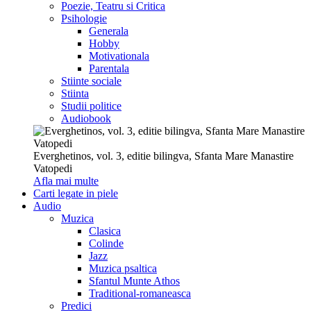
Poezie, Teatru si Critica
Psihologie
Generala
Hobby
Motivationala
Parentala
Stiinte sociale
Stiinta
Studii politice
Audiobook
Everghetinos, vol. 3, editie bilingva, Sfanta Mare Manastire
Vatopedi
Afla mai multe
Carti legate in piele
Audio
Muzica
Clasica
Colinde
Jazz
Muzica psaltica
Sfantul Munte Athos
Traditional-romaneasca
Predici