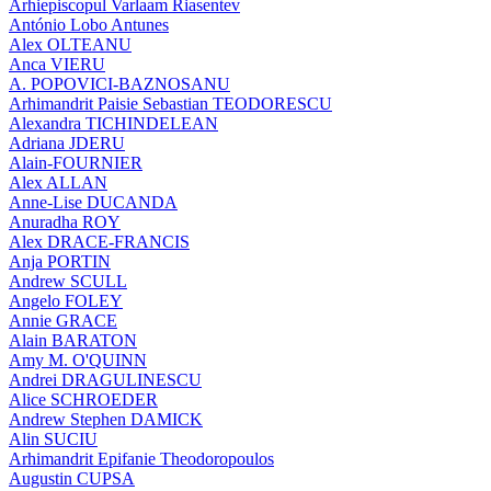
Arhiepiscopul Varlaam Riasentev
António Lobo Antunes
Alex OLTEANU
Anca VIERU
A. POPOVICI-BAZNOSANU
Arhimandrit Paisie Sebastian TEODORESCU
Alexandra TICHINDELEAN
Adriana JDERU
Alain-FOURNIER
Alex ALLAN
Anne-Lise DUCANDA
Anuradha ROY
Alex DRACE-FRANCIS
Anja PORTIN
Andrew SCULL
Angelo FOLEY
Annie GRACE
Alain BARATON
Amy M. O'QUINN
Andrei DRAGULINESCU
Alice SCHROEDER
Andrew Stephen DAMICK
Alin SUCIU
Arhimandrit Epifanie Theodoropoulos
Augustin CUPSA