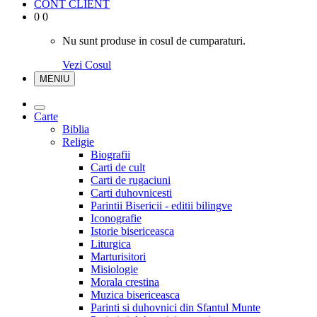
CONT CLIENT
0
0
Nu sunt produse in cosul de cumparaturi.
Vezi Cosul
MENIU
Carte
Biblia
Religie
Biografii
Carti de cult
Carti de rugaciuni
Carti duhovnicesti
Parintii Bisericii - editii bilingve
Iconografie
Istorie bisericeasca
Liturgica
Marturisitori
Misiologie
Morala crestina
Muzica bisericeasca
Parinti si duhovnici din Sfantul Munte