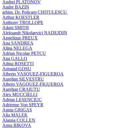
Andrei PLATONOV
Andre BAZIN
arhim. Dr. Policarp CHITULESCU
Arthur KOESTLER
Anthony TROLLOPE
Adam SMITH
Aleksandr Nikolaevici NADEJDIN
Angelique PREUX
Ana SANDREA
Alina NELEGA
Adrian Nicolae PETCU
Ana GALLO
Adina ROSETTI
Armand GOSU
Alberto VASQUEZ-FIGUEROA
Aurelian SILVESTRU
Albero VAGQUEZ-FIGUEROA
Aurelian CRAIUTU
Alex MUCCIELLI
Adrian LESENCIUC
Adrienne Von SPEYR
Agnia GRIGAS
Alia MALEK
Alanna COLLEN
Anna BIKOVA