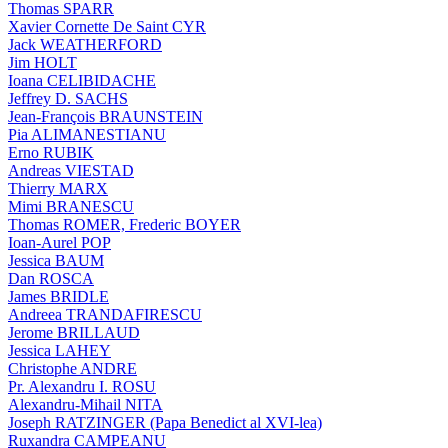
Thomas SPARR
Xavier Cornette De Saint CYR
Jack WEATHERFORD
Jim HOLT
Ioana CELIBIDACHE
Jeffrey D. SACHS
Jean-François BRAUNSTEIN
Pia ALIMANESTIANU
Erno RUBIK
Andreas VIESTAD
Thierry MARX
Mimi BRANESCU
Thomas ROMER, Frederic BOYER
Ioan-Aurel POP
Jessica BAUM
Dan ROSCA
James BRIDLE
Andreea TRANDAFIRESCU
Jerome BRILLAUD
Jessica LAHEY
Christophe ANDRE
Pr. Alexandru I. ROSU
Alexandru-Mihail NITA
Joseph RATZINGER (Papa Benedict al XVI-lea)
Ruxandra CAMPEANU