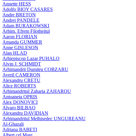
Annette HESS
Adolfo BIOY CASARES
Andre BRETON
Andrei PANDELE
Adam BURAKOWSKI
Arhim. Efrem Filotheitul
Aaron FLORIAN
Amanda GUMMER
Anne GISLESON
Alan HLAD
Arhiepiscop Lazar PUHALO
Alvin J. SCHMIDT
Arhimandrit Dumitru COBZARU
Averil CAMERON
Alexandru CRETU
Alice ROBERTS
Arhimandritul Zaharia ZAHAROU
Antoaneta OPRIS
Alex DONOVICI
Alvaro BILBAO
Alexandru DAVIDIAN
Arhimandritul Melhisedec UNGUREANU
Al-Ghazali
Adriana BABETI
Albert cel Mare