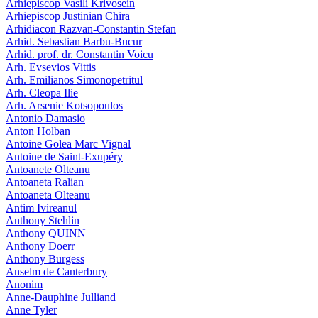
Arhiepiscop Vasili Krivosein
Arhiepiscop Justinian Chira
Arhidiacon Razvan-Constantin Stefan
Arhid. Sebastian Barbu-Bucur
Arhid. prof. dr. Constantin Voicu
Arh. Evsevios Vittis
Arh. Emilianos Simonopetritul
Arh. Cleopa Ilie
Arh. Arsenie Kotsopoulos
Antonio Damasio
Anton Holban
Antoine Golea Marc Vignal
Antoine de Saint-Exupéry
Antoanete Olteanu
Antoaneta Ralian
Antoaneta Olteanu
Antim Ivireanul
Anthony Stehlin
Anthony QUINN
Anthony Doerr
Anthony Burgess
Anselm de Canterbury
Anonim
Anne-Dauphine Julliand
Anne Tyler