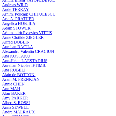
Arhim. Efrem VATOPEDINUL
Andreas WILD
Aude TERRAY
Arhim. Policarp CHITULESCU
Aric A. PRATHER
Angelica HOBJILA
Adam STOWER
Arhimandrit Evsevios VITTIS
Anne Clotilde ZIEGLER
Alfred DOBLIN
Aurelian BACILA
Alexandru Valentin CRACIUN
Ana KOSTAKU
Ann-Helen LAESTADIUS
Aurelian-Nicolae IFTIMIU
Ana RUBELI
Alain de BOTTON
Aram Μ. FRENKIAN
Annie CHEN
Ann MAH
Alan BAKER
Amy PARKER
Albert S. ROSSI
Anna SEWELL
Andre MALRAUX