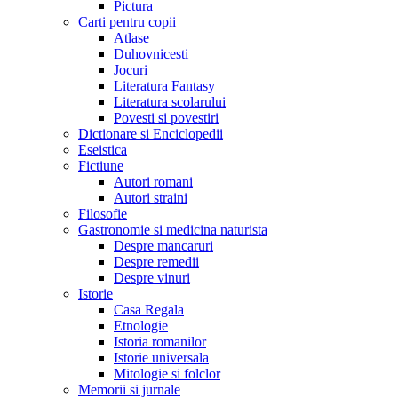
Pictura
Carti pentru copii
Atlase
Duhovnicesti
Jocuri
Literatura Fantasy
Literatura scolarului
Povesti si povestiri
Dictionare si Enciclopedii
Eseistica
Fictiune
Autori romani
Autori straini
Filosofie
Gastronomie si medicina naturista
Despre mancaruri
Despre remedii
Despre vinuri
Istorie
Casa Regala
Etnologie
Istoria romanilor
Istorie universala
Mitologie si folclor
Memorii si jurnale