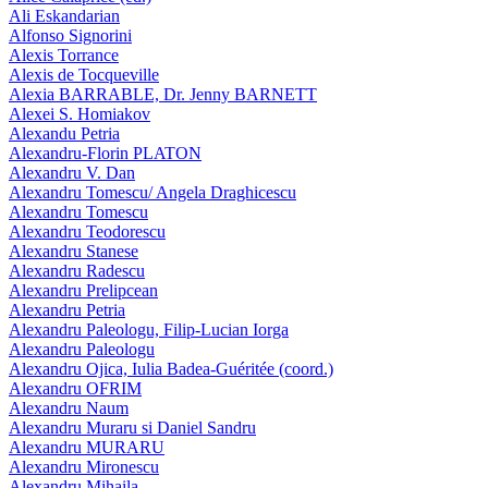
Ali Eskandarian
Alfonso Signorini
Alexis Torrance
Alexis de Tocqueville
Alexia BARRABLE, Dr. Jenny BARNETT
Alexei S. Homiakov
Alexandu Petria
Alexandru-Florin PLATON
Alexandru V. Dan
Alexandru Tomescu/ Angela Draghicescu
Alexandru Tomescu
Alexandru Teodorescu
Alexandru Stanese
Alexandru Radescu
Alexandru Prelipcean
Alexandru Petria
Alexandru Paleologu, Filip-Lucian Iorga
Alexandru Paleologu
Alexandru Ojica, Iulia Badea-Guéritée (coord.)
Alexandru OFRIM
Alexandru Naum
Alexandru Muraru si Daniel Sandru
Alexandru MURARU
Alexandru Mironescu
Alexandru Mihaila