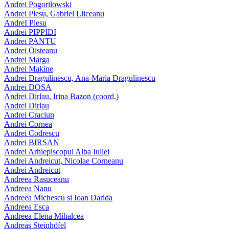
Andrei Pogorilowski
Andrei Plesu, Gabriel Liiceanu
AndreI Plesu
Andrei PIPPIDI
Andrei PANTU
Andrei Oisteanu
Andrei Marga
Andrei Makine
Andrei Dragulinescu, Ana-Maria Dragulinescu
Andrei DOSA
Andrei Dirlau, Irina Bazon (coord.)
Andrei Dirlau
Andrei Craciun
Andrei Cornea
Andrei Codrescu
Andrei BIRSAN
Andrei Arhiepiscopul Alba Iuliei
Andrei Andreicut, Nicolae Corneanu
Andrei Andreicut
Andreea Rasuceanu
Andreea Nanu
Andreea Michescu si Ioan Darida
Andreea Esca
Andreea Elena Mihalcea
Andreas Steinhöfel