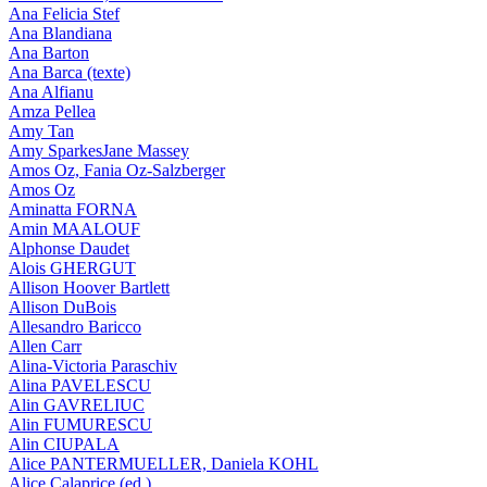
Ana Felicia Stef
Ana Blandiana
Ana Barton
Ana Barca (texte)
Ana Alfianu
Amza Pellea
Amy Tan
Amy SparkesJane Massey
Amos Oz, Fania Oz-Salzberger
Amos Oz
Aminatta FORNA
Amin MAALOUF
Alphonse Daudet
Alois GHERGUT
Allison Hoover Bartlett
Allison DuBois
Allesandro Baricco
Allen Carr
Alina-Victoria Paraschiv
Alina PAVELESCU
Alin GAVRELIUC
Alin FUMURESCU
Alin CIUPALA
Alice PANTERMUELLER, Daniela KOHL
Alice Calaprice (ed.)