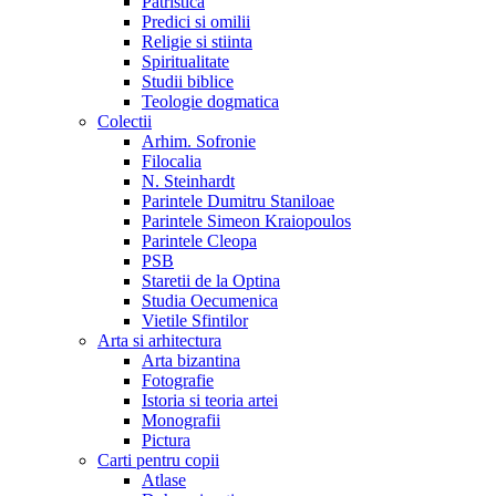
Patristica
Predici si omilii
Religie si stiinta
Spiritualitate
Studii biblice
Teologie dogmatica
Colectii
Arhim. Sofronie
Filocalia
N. Steinhardt
Parintele Dumitru Staniloae
Parintele Simeon Kraiopoulos
Parintele Cleopa
PSB
Staretii de la Optina
Studia Oecumenica
Vietile Sfintilor
Arta si arhitectura
Arta bizantina
Fotografie
Istoria si teoria artei
Monografii
Pictura
Carti pentru copii
Atlase