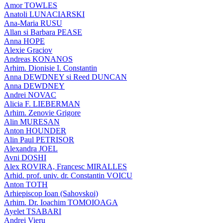
Amor TOWLES
Anatoli LUNACIARSKI
Ana-Maria RUSU
Allan si Barbara PEASE
Anna HOPE
Alexie Graciov
Andreas KONANOS
Arhim. Dionisie I. Constantin
Anna DEWDNEY si Reed DUNCAN
Anna DEWDNEY
Andrei NOVAC
Alicia F. LIEBERMAN
Arhim. Zenovie Grigore
Alin MURESAN
Anton HOUNDER
Alin Paul PETRISOR
Alexandra JOEL
Avni DOSHI
Alex ROVIRA, Francesc MIRALLES
Arhid. prof. univ. dr. Constantin VOICU
Anton TOTH
Arhiepiscop Ioan (Sahovskoi)
Arhim. Dr. Ioachim TOMOIOAGA
Ayelet TSABARI
Andrei Vieru