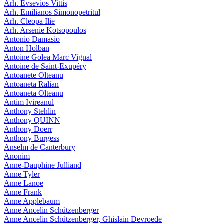
Arh. Evsevios Vittis
Arh. Emilianos Simonopetritul
Arh. Cleopa Ilie
Arh. Arsenie Kotsopoulos
Antonio Damasio
Anton Holban
Antoine Golea Marc Vignal
Antoine de Saint-Exupéry
Antoanete Olteanu
Antoaneta Ralian
Antoaneta Olteanu
Antim Ivireanul
Anthony Stehlin
Anthony QUINN
Anthony Doerr
Anthony Burgess
Anselm de Canterbury
Anonim
Anne-Dauphine Julliand
Anne Tyler
Anne Lanoe
Anne Frank
Anne Applebaum
Anne Ancelin Schützenberger
Anne Ancelin Schützenberger, Ghislain Devroede