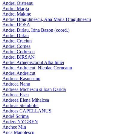
Andrei Oisteanu
Andrei Marga
Andrei Makine
Andrei Dragulinescu, Ana-Maria Dragulinescu
Andrei DOSA
Andrei Dirlau, Irina Bazon (coord.)
Andrei Dirlau
Andrei Craciun
Andrei Cornea
Andrei Codrescu
Andrei BIRSAN
Andrei Arhiepiscopul Alba Iuliei
Andrei Andreicut, Nicolae Corneanu
Andrei Andreicut
Andreea Rasuceanu
Andreea Nanu
Andreea Michescu si Ioan Darida
Andreea Esca
Andreea Elena Mihalcea
Andreas Steinhöfel
Andreas CAPELLANUS
André Scrima
Anders NYGREN
Anchee Min
Anca Manolescu