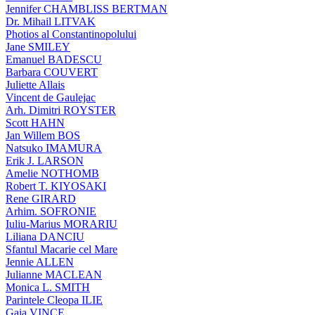
Jennifer CHAMBLISS BERTMAN
Dr. Mihail LITVAK
Photios al Constantinopolului
Jane SMILEY
Emanuel BADESCU
Barbara COUVERT
Juliette Allais
Vincent de Gaulejac
Arh. Dimitri ROYSTER
Scott HAHN
Jan Willem BOS
Natsuko IMAMURA
Erik J. LARSON
Amelie NOTHOMB
Robert T. KIYOSAKI
Rene GIRARD
Arhim. SOFRONIE
Iuliu-Marius MORARIU
Liliana DANCIU
Sfantul Macarie cel Mare
Jennie ALLEN
Julianne MACLEAN
Monica L. SMITH
Parintele Cleopa ILIE
Gaia VINCE