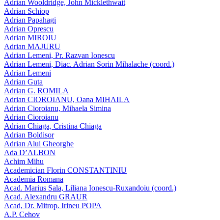
Adrian Wooldridge, John Micklethwait
Adrian Schiop
Adrian Papahagi
Adrian Oprescu
Adrian MIROIU
Adrian MAJURU
Adrian Lemeni, Pr. Razvan Ionescu
Adrian Lemeni, Diac. Adrian Sorin Mihalache (coord.)
Adrian Lemeni
Adrian Guta
Adrian G. ROMILA
Adrian CIOROIANU, Oana MIHAILA
Adrian Cioroianu, Mihaela Simina
Adrian Cioroianu
Adrian Chiaga, Cristina Chiaga
Adrian Boldisor
Adrian Alui Gheorghe
Ada D’ALBON
Achim Mihu
Academician Florin CONSTANTINIU
Academia Romana
Acad. Marius Sala, Liliana Ionescu-Ruxandoiu (coord.)
Acad. Alexandru GRAUR
Acad, Dr. Mitrop. Irineu POPA
A.P. Cehov