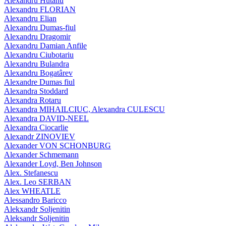
Alexandru Hutanu
Alexandru FLORIAN
Alexandru Elian
Alexandru Dumas-fiul
Alexandru Dragomir
Alexandru Damian Anfile
Alexandru Ciubotariu
Alexandru Bulandra
Alexandru Bogatârev
Alexandre Dumas fiul
Alexandra Stoddard
Alexandra Rotaru
Alexandra MIHAILCIUC, Alexandra CULESCU
Alexandra DAVID-NEEL
Alexandra Ciocarlie
Alexandr ZINOVIEV
Alexander VON SCHONBURG
Alexander Schmemann
Alexander Loyd, Ben Johnson
Alex. Stefanescu
Alex. Leo SERBAN
Alex WHEATLE
Alessandro Baricco
Alekxandr Soljenitin
Aleksandr Soljenitin