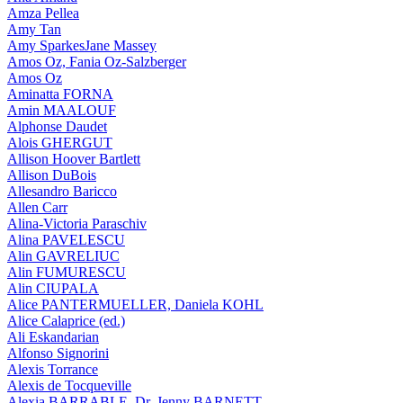
Amza Pellea
Amy Tan
Amy SparkesJane Massey
Amos Oz, Fania Oz-Salzberger
Amos Oz
Aminatta FORNA
Amin MAALOUF
Alphonse Daudet
Alois GHERGUT
Allison Hoover Bartlett
Allison DuBois
Allesandro Baricco
Allen Carr
Alina-Victoria Paraschiv
Alina PAVELESCU
Alin GAVRELIUC
Alin FUMURESCU
Alin CIUPALA
Alice PANTERMUELLER, Daniela KOHL
Alice Calaprice (ed.)
Ali Eskandarian
Alfonso Signorini
Alexis Torrance
Alexis de Tocqueville
Alexia BARRABLE, Dr. Jenny BARNETT