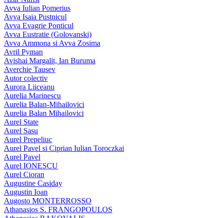
Avva Iulian Pomerius
Avva Isaia Pustnicul
Avva Evagrie Ponticul
Avva Eustratie (Golovanski)
Avva Ammona si Avva Zosima
Avril Pyman
Avishai Margalit, Ian Buruma
Averchie Tausev
Autor colectiv
Aurora Liiceanu
Aurelia Marinescu
Aurelia Balan-Mihailovici
Aurelia Balan Mihailovici
Aurel State
Aurel Sasu
Aurel Prepeliuc
Aurel Pavel si Ciprian Iulian Toroczkai
Aurel Pavel
Aurel IONESCU
Aurel Cioran
Augustine Casiday
Augustin Ioan
Augosto MONTERROSSO
Athanasios S. FRANGOPOULOS