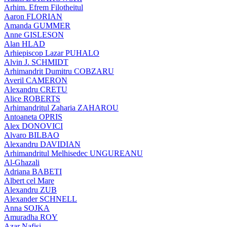
Arhim. Efrem Filotheitul
Aaron FLORIAN
Amanda GUMMER
Anne GISLESON
Alan HLAD
Arhiepiscop Lazar PUHALO
Alvin J. SCHMIDT
Arhimandrit Dumitru COBZARU
Averil CAMERON
Alexandru CRETU
Alice ROBERTS
Arhimandritul Zaharia ZAHAROU
Antoaneta OPRIS
Alex DONOVICI
Alvaro BILBAO
Alexandru DAVIDIAN
Arhimandritul Melhisedec UNGUREANU
Al-Ghazali
Adriana BABETI
Albert cel Mare
Alexandru ZUB
Alexander SCHNELL
Anna SOJKA
Amuradha ROY
Azar Nafisi