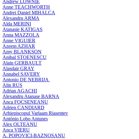
Andrew LOWNIE
Anne TEACHWORTH
Andrei Daniel MIHALCA
Alexandru ARMA
Alda MERINI
Atanasie KATIGAS
Anna MAZZOLA
Anne VIGUIER
Azeem AZHAR
Amy BLANKSON
Anibal STOENESCU
Alain GERBAULT
Alasdair GRAY
Annabel SAVERY
Antonio DE NEBRIJA
Alin RUS
Adrian AGACHI
Alexandru Atanase BARNA
Anca FOCSENEANU
Adrien CANDIARD
Arhiepiscopul Varlaam Riasentev
António Lobo Antunes
Alex OLTEANU
Anca VIERU
A. POPOVICI-BAZNOSANU