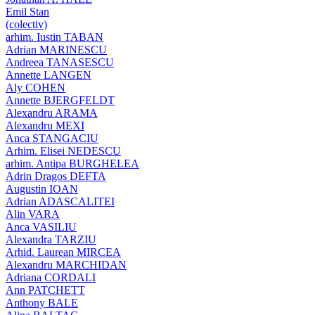
Emil Stan
(colectiv)
arhim. Iustin TABAN
Adrian MARINESCU
Andreea TANASESCU
Annette LANGEN
Aly COHEN
Annette BJERGFELDT
Alexandru ARAMA
Alexandru MEXI
Anca STANGACIU
Arhim. Elisei NEDESCU
arhim. Antipa BURGHELEA
Adrin Dragos DEFTA
Augustin IOAN
Adrian ADASCALITEI
Alin VARA
Anca VASILIU
Alexandra TARZIU
Arhid. Laurean MIRCEA
Alexandru MARCHIDAN
Adriana CORDALI
Ann PATCHETT
Anthony BALE