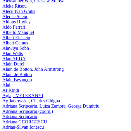
Aleksander Wat, Czeslaw Milosz
Aleka Ritsou
Alecu Ivan Ghilia
Alec le Sueur
Aldous Huxley
Aldo Ferrari
Alberto Manguel
Albert Einstein
Albert Camus
Alawiya Sobh
Alan Watts
Alan ALDA
Alain Durel
Alain de Botton, John Armstrong
Alain de Botton
Alain Besançon
Alai
Al-Kindi
Aglaja VETERANYI
Ag Jatkowska, Charles Ghigna
Adriana Scripcariu, Luiza Zamora, George Dumitriu
Adriana Scripcariu (coord.)
Adriana Scripcariu
Adriana GEORGESCU
Adrian-Silvan Ionescu