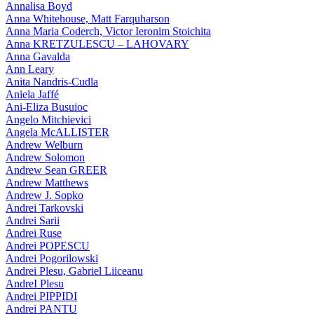
Annalisa Boyd
Anna Whitehouse, Matt Farquharson
Anna Maria Coderch, Victor Ieronim Stoichita
Anna KRETZULESCU – LAHOVARY
Anna Gavalda
Ann Leary
Anita Nandris-Cudla
Aniela Jaffé
Ani-Eliza Busuioc
Angelo Mitchievici
Angela McALLISTER
Andrew Welburn
Andrew Solomon
Andrew Sean GREER
Andrew Matthews
Andrew J. Sopko
Andrei Tarkovski
Andrei Sarii
Andrei Ruse
Andrei POPESCU
Andrei Pogorilowski
Andrei Plesu, Gabriel Liiceanu
AndreI Plesu
Andrei PIPPIDI
Andrei PANTU