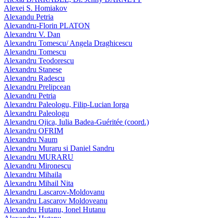
Alexei S. Homiakov
Alexandu Petria
Alexandru-Florin PLATON
Alexandru V. Dan
Alexandru Tomescu/ Angela Draghicescu
Alexandru Tomescu
Alexandru Teodorescu
Alexandru Stanese
Alexandru Radescu
Alexandru Prelipcean
Alexandru Petria
Alexandru Paleologu, Filip-Lucian Iorga
Alexandru Paleologu
Alexandru Ojica, Iulia Badea-Guéritée (coord.)
Alexandru OFRIM
Alexandru Naum
Alexandru Muraru si Daniel Sandru
Alexandru MURARU
Alexandru Mironescu
Alexandru Mihaila
Alexandru Mihail Nita
Alexandru Lascarov-Moldovanu
Alexandru Lascarov Moldoveanu
Alexandru Hutanu, Ionel Hutanu