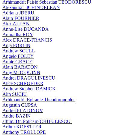
Arhimandrit Paisie Sebastian TEODORESCU
Alexandra TICHINDELEAN
Adriana JDERU
Alain-FOURNIER
Alex ALLAN
Anne-Lise DUCANDA
Anuradha ROY
Alex DRACE-FRANCIS
Anja PORTIN
Andrew SCULL
Angelo FOLEY
Annie GRACE
Alain BARATON
Amy M. O'QUINN
Andrei DRAGULINESCU
Alice SCHROEDER
Andrew Stephen DAMICK
Alin SUCIU
Arhimandrit Epifanie Theodoropoulos
Augustin CUPSA
Andrei PLATONOV
Andre BAZIN
arhim. Dr. Policarp CHITULESCU
Arthur KOESTLER
Anthony TROLLOPE