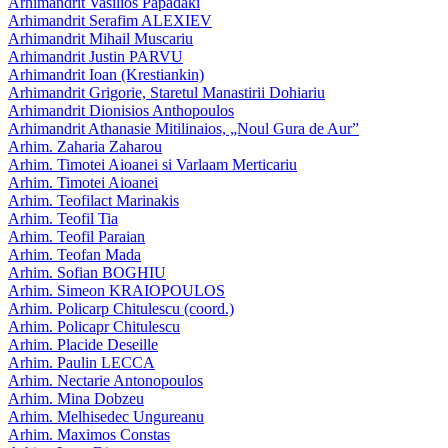
Arhimandrit Vasilios Papadaki
Arhimandrit Serafim ALEXIEV
Arhimandrit Mihail Muscariu
Arhimandrit Justin PARVU
Arhimandrit Ioan (Krestiankin)
Arhimandrit Grigorie, Staretul Manastirii Dohiariu
Arhimandrit Dionisios Anthopoulos
Arhimandrit Athanasie Mitilinaios, „Noul Gura de Aur”
Arhim. Zaharia Zaharou
Arhim. Timotei Aioanei si Varlaam Merticariu
Arhim. Timotei Aioanei
Arhim. Teofilact Marinakis
Arhim. Teofil Tia
Arhim. Teofil Paraian
Arhim. Teofan Mada
Arhim. Sofian BOGHIU
Arhim. Simeon KRAIOPOULOS
Arhim. Policarp Chitulescu (coord.)
Arhim. Policapr Chitulescu
Arhim. Placide Deseille
Arhim. Paulin LECCA
Arhim. Nectarie Antonopoulos
Arhim. Mina Dobzeu
Arhim. Melhisedec Ungureanu
Arhim. Maximos Constas