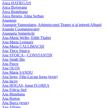
Anca HATIEGAN
Anca Bujoreanu
Anca Bratuleanu
Anca Benera, Alina Serban
Anastasis
Anastasie Yannoulatos, Arhiepiscopul Tiranei si al intregii Albanii
Ananda Coomaraswamy
Anamaria Smigelschi
Ana-Maria Weller, Edith Thabet
Ana-Maria Lemnaru
Ana-Maria CALLIMACHI
Ana Tincu Stiurca
Ana STOICA – CONSTANTIN
Ana Smith Iltis
Ana Pascu
Ana OLOS
Ana Maria SANDU
Ana Iorga, Filip-Lucian Iorga (texte)
Ana Iacov
Ana HOGAS, Ionut FLOREA
Ana Felicia Stef
Ana Blandiana
Ana Barton
Ana Barca (texte)
Ana Alfianu