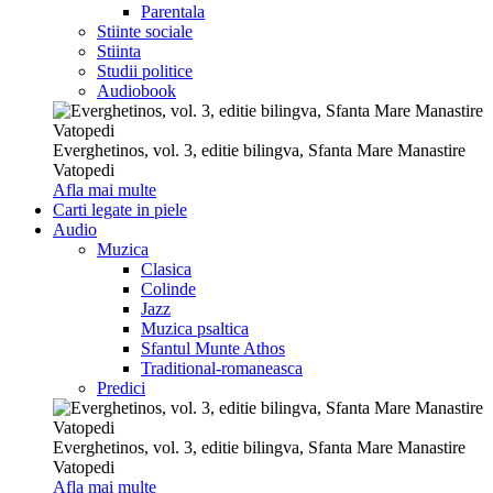
Parentala
Stiinte sociale
Stiinta
Studii politice
Audiobook
Everghetinos, vol. 3, editie bilingva, Sfanta Mare Manastire
Vatopedi
Afla mai multe
Carti legate in piele
Audio
Muzica
Clasica
Colinde
Jazz
Muzica psaltica
Sfantul Munte Athos
Traditional-romaneasca
Predici
Everghetinos, vol. 3, editie bilingva, Sfanta Mare Manastire
Vatopedi
Afla mai multe