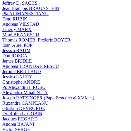
Jeffrey D. SACHS
Jean-François BRAUNSTEIN
Pia ALIMANESTIANU
Erno RUBIK
Andreas VIESTAD
Thierry MARX
Mimi BRANESCU
Thomas ROMER, Frederic BOYER
Ioan-Aurel POP
Jessica BAUM
Dan ROSCA
James BRIDLE
Andreea TRANDAFIRESCU
Jerome BRILLAUD
Jessica LAHEY
Christophe ANDRE
Pr. Alexandru I. ROSU
Alexandru-Mihail NITA
Joseph RATZINGER (Papa Benedict al XVI-lea)
Ruxandra CAMPEANU
Ghislain DEVROEDE
Dr. Robin L. GOBIN
Jacques REGARD
Andrea BAJANI
Victor SERGE