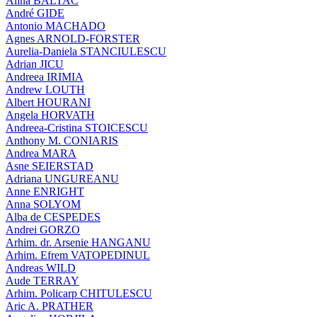
Alina BALTAC
André GIDE
Antonio MACHADO
Agnes ARNOLD-FORSTER
Aurelia-Daniela STANCIULESCU
Adrian JICU
Andreea IRIMIA
Andrew LOUTH
Albert HOURANI
Angela HORVATH
Andreea-Cristina STOICESCU
Anthony M. CONIARIS
Andrea MARA
Asne SEIERSTAD
Adriana UNGUREANU
Anne ENRIGHT
Anna SOLYOM
Alba de CESPEDES
Andrei GORZO
Arhim. dr. Arsenie HANGANU
Arhim. Efrem VATOPEDINUL
Andreas WILD
Aude TERRAY
Arhim. Policarp CHITULESCU
Aric A. PRATHER