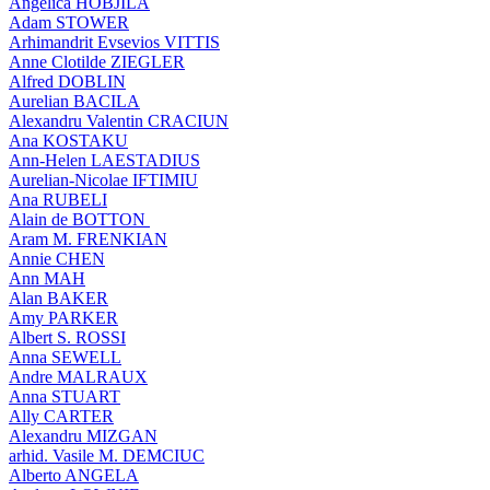
Angelica HOBJILA
Adam STOWER
Arhimandrit Evsevios VITTIS
Anne Clotilde ZIEGLER
Alfred DOBLIN
Aurelian BACILA
Alexandru Valentin CRACIUN
Ana KOSTAKU
Ann-Helen LAESTADIUS
Aurelian-Nicolae IFTIMIU
Ana RUBELI
Alain de BOTTON
Aram Μ. FRENKIAN
Annie CHEN
Ann MAH
Alan BAKER
Amy PARKER
Albert S. ROSSI
Anna SEWELL
Andre MALRAUX
Anna STUART
Ally CARTER
Alexandru MIZGAN
arhid. Vasile M. DEMCIUC
Alberto ANGELA