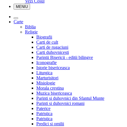
Vezi Cosul
MENIU
Carte
Biblia
Religie
Biografii
Carti de cult
Carti de rugaciuni
Carti duhovnicesti
Parintii Bisericii - editii bilingve
Iconografie
Istorie bisericeasca
Liturgica
Marturisitori
Misiologie
Morala crestina
Muzica bisericeasca
Parinti si duhovnici din Sfantul Munte
Parinti si duhovnici romani
Paterice
Patristica
Patristica
Predici si omilii