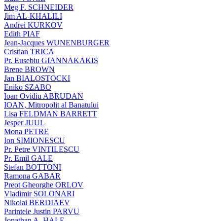
Meg F. SCHNEIDER
Jim AL-KHALILI
Andrei KURKOV
Edith PIAF
Jean-Jacques WUNENBURGER
Cristian TRICA
Pr. Eusebiu GIANNAKAKIS
Brene BROWN
Jan BIALOSTOCKI
Eniko SZABO
Ioan Ovidiu ABRUDAN
IOAN, Mitropolit al Banatului
Lisa FELDMAN BARRETT
Jesper JUUL
Mona PETRE
Ion SIMIONESCU
Pr. Petre VINTILESCU
Pr. Emil GALE
Stefan BOTTONI
Ramona GABAR
Preot Gheorghe ORLOV
Vladimir SOLONARI
Nikolai BERDIAEV
Parintele Justin PARVU
Jonathan A. HALE