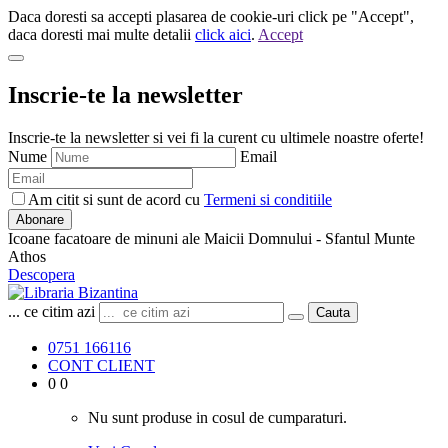
Daca doresti sa accepti plasarea de cookie-uri click pe "Accept",
daca doresti mai multe detalii
click aici
.
Accept
Inscrie-te la newsletter
Inscrie-te la newsletter si vei fi la curent cu ultimele noastre oferte!
Nume
Email
Am citit si sunt de acord cu
Termeni si conditiile
Abonare
Icoane facatoare de minuni ale Maicii Domnului - Sfantul Munte
Athos
Descopera
... ce citim azi
Cauta
0751 166116
CONT CLIENT
0
0
Nu sunt produse in cosul de cumparaturi.