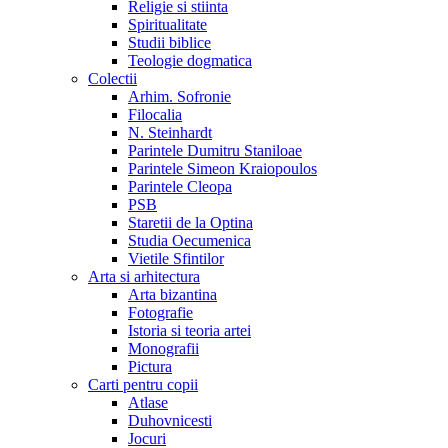
Religie si stiinta
Spiritualitate
Studii biblice
Teologie dogmatica
Colectii
Arhim. Sofronie
Filocalia
N. Steinhardt
Parintele Dumitru Staniloae
Parintele Simeon Kraiopoulos
Parintele Cleopa
PSB
Staretii de la Optina
Studia Oecumenica
Vietile Sfintilor
Arta si arhitectura
Arta bizantina
Fotografie
Istoria si teoria artei
Monografii
Pictura
Carti pentru copii
Atlase
Duhovnicesti
Jocuri