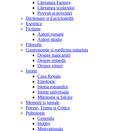
Literatura Fantasy
Literatura scolarului
Povesti si povestiri
Dictionare si Enciclopedii
Eseistica
Fictiune
Autori romani
Autori straini
Filosofie
Gastronomie si medicina naturista
Despre mancaruri
Despre remedii
Despre vinuri
Istorie
Casa Regala
Etnologie
Istoria romanilor
Istorie universala
Mitologie si folclor
Memorii si jurnale
Poezie, Teatru si Critica
Psihologie
Generala
Hobby
Motivationala