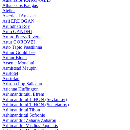
Athanasios RAKOVALIS
Athanasios Katigas
Atelier
Asterie al Amasiei
Asli ERDOGAN
Arundhati Roy
Arun GANDHI
Arturo Perez-Reverte
Artur GOROVEI
Arto Tapio Paasilinna
Arthur Gould Lee
Arthur Bloch
Arsenie Monahul
Armistead Maupin
Aristotel
Aristofan
Aristina Pop Saileanu
Arianna Huffington
Arhimandritului Efrem
Arhimandritul TIHON (Sevkunov)
Arhimandritul TIHON (Secretariov)
Arhimandritul Tihon
Arhimandritul Sofronie
Arhimandrit Zaharia Zaharou
Arhimandrit Vasilios Papdakis