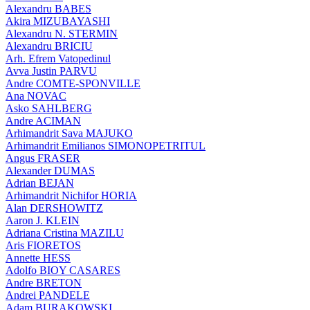
Alexandru BABES
Akira MIZUBAYASHI
Alexandru N. STERMIN
Alexandru BRICIU
Arh. Efrem Vatopedinul
Avva Justin PARVU
Andre COMTE-SPONVILLE
Ana NOVAC
Asko SAHLBERG
Andre ACIMAN
Arhimandrit Sava MAJUKO
Arhimandrit Emilianos SIMONOPETRITUL
Angus FRASER
Alexander DUMAS
Adrian BEJAN
Arhimandrit Nichifor HORIA
Alan DERSHOWITZ
Aaron J. KLEIN
Adriana Cristina MAZILU
Aris FIORETOS
Annette HESS
Adolfo BIOY CASARES
Andre BRETON
Andrei PANDELE
Adam BURAKOWSKI