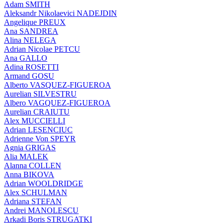
Adam SMITH
Aleksandr Nikolaevici NADEJDIN
Angelique PREUX
Ana SANDREA
Alina NELEGA
Adrian Nicolae PETCU
Ana GALLO
Adina ROSETTI
Armand GOSU
Alberto VASQUEZ-FIGUEROA
Aurelian SILVESTRU
Albero VAGQUEZ-FIGUEROA
Aurelian CRAIUTU
Alex MUCCIELLI
Adrian LESENCIUC
Adrienne Von SPEYR
Agnia GRIGAS
Alia MALEK
Alanna COLLEN
Anna BIKOVA
Adrian WOOLDRIDGE
Alex SCHULMAN
Adriana STEFAN
Andrei MANOLESCU
Arkadi Boris STRUGATKI