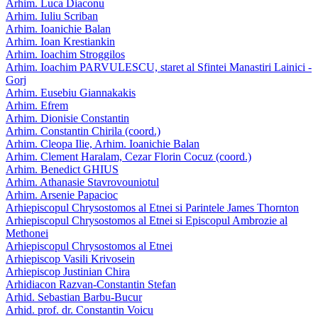
Arhim. Luca Diaconu
Arhim. Iuliu Scriban
Arhim. Ioanichie Balan
Arhim. Ioan Krestiankin
Arhim. Ioachim Stroggilos
Arhim. Ioachim PARVULESCU, staret al Sfintei Manastiri Lainici -
Gorj
Arhim. Eusebiu Giannakakis
Arhim. Efrem
Arhim. Dionisie Constantin
Arhim. Constantin Chirila (coord.)
Arhim. Cleopa Ilie, Arhim. Ioanichie Balan
Arhim. Clement Haralam, Cezar Florin Cocuz (coord.)
Arhim. Benedict GHIUS
Arhim. Athanasie Stavrovouniotul
Arhim. Arsenie Papacioc
Arhiepiscopul Chrysostomos al Etnei si Parintele James Thornton
Arhiepiscopul Chrysostomos al Etnei si Episcopul Ambrozie al
Methonei
Arhiepiscopul Chrysostomos al Etnei
Arhiepiscop Vasili Krivosein
Arhiepiscop Justinian Chira
Arhidiacon Razvan-Constantin Stefan
Arhid. Sebastian Barbu-Bucur
Arhid. prof. dr. Constantin Voicu