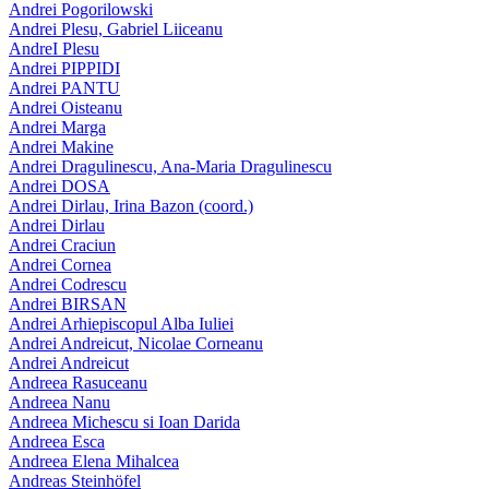
Andrei Pogorilowski
Andrei Plesu, Gabriel Liiceanu
AndreI Plesu
Andrei PIPPIDI
Andrei PANTU
Andrei Oisteanu
Andrei Marga
Andrei Makine
Andrei Dragulinescu, Ana-Maria Dragulinescu
Andrei DOSA
Andrei Dirlau, Irina Bazon (coord.)
Andrei Dirlau
Andrei Craciun
Andrei Cornea
Andrei Codrescu
Andrei BIRSAN
Andrei Arhiepiscopul Alba Iuliei
Andrei Andreicut, Nicolae Corneanu
Andrei Andreicut
Andreea Rasuceanu
Andreea Nanu
Andreea Michescu si Ioan Darida
Andreea Esca
Andreea Elena Mihalcea
Andreas Steinhöfel