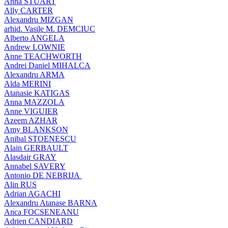
Anna STUART
Ally CARTER
Alexandru MIZGAN
arhid. Vasile M. DEMCIUC
Alberto ANGELA
Andrew LOWNIE
Anne TEACHWORTH
Andrei Daniel MIHALCA
Alexandru ARMA
Alda MERINI
Atanasie KATIGAS
Anna MAZZOLA
Anne VIGUIER
Azeem AZHAR
Amy BLANKSON
Anibal STOENESCU
Alain GERBAULT
Alasdair GRAY
Annabel SAVERY
Antonio DE NEBRIJA
Alin RUS
Adrian AGACHI
Alexandru Atanase BARNA
Anca FOCSENEANU
Adrien CANDIARD