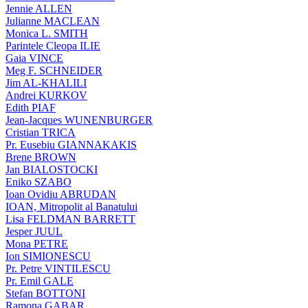
Jennie ALLEN
Julianne MACLEAN
Monica L. SMITH
Parintele Cleopa ILIE
Gaia VINCE
Meg F. SCHNEIDER
Jim AL-KHALILI
Andrei KURKOV
Edith PIAF
Jean-Jacques WUNENBURGER
Cristian TRICA
Pr. Eusebiu GIANNAKAKIS
Brene BROWN
Jan BIALOSTOCKI
Eniko SZABO
Ioan Ovidiu ABRUDAN
IOAN, Mitropolit al Banatului
Lisa FELDMAN BARRETT
Jesper JUUL
Mona PETRE
Ion SIMIONESCU
Pr. Petre VINTILESCU
Pr. Emil GALE
Stefan BOTTONI
Ramona GABAR