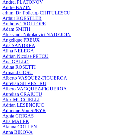
Andrei PLATONOV
Andre BAZIN
arhim. Dr. Policarp CHITULESCU
Arthur KOESTLER
Anthony TROLLOPE
Adam SMITH
Aleksandr Nikolaevici NADEJDIN
Angelique PREUX
Ana SANDREA
Alina NELEGA
Adrian Nicolae PETCU
Ana GALLO
Adina ROSETTI
Armand GOSU
Alberto VASQUEZ-FIGUEROA
Aurelian SILVESTRU
Albero VAGQUEZ-FIGUEROA
Aurelian CRAIUTU
Alex MUCCIELLI
Adrian LESENCIUC
Adrienne Von SPEYR
Agnia GRIGAS
Alia MALEK
Alanna COLLEN
Anna BIKOVA