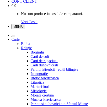
CONT CLIENT
0
0
Nu sunt produse in cosul de cumparaturi.
Vezi Cosul
MENIU
Carte
Biblia
Religie
Biografii
Carti de cult
Carti de rugaciuni
Carti duhovnicesti
Parintii Bisericii - editii bilingve
Iconografie
Istorie bisericeasca
Liturgica
Marturisitori
Misiologie
Morala crestina
Muzica bisericeasca
Parinti si duhovnici din Sfantul Munte