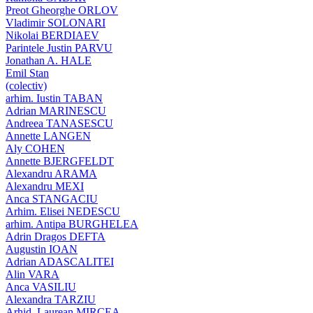
Preot Gheorghe ORLOV
Vladimir SOLONARI
Nikolai BERDIAEV
Parintele Justin PARVU
Jonathan A. HALE
Emil Stan
(colectiv)
arhim. Iustin TABAN
Adrian MARINESCU
Andreea TANASESCU
Annette LANGEN
Aly COHEN
Annette BJERGFELDT
Alexandru ARAMA
Alexandru MEXI
Anca STANGACIU
Arhim. Elisei NEDESCU
arhim. Antipa BURGHELEA
Adrin Dragos DEFTA
Augustin IOAN
Adrian ADASCALITEI
Alin VARA
Anca VASILIU
Alexandra TARZIU
Arhid. Laurean MIRCEA