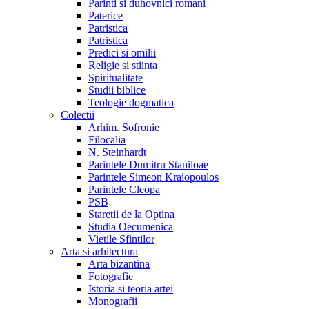
Parinti si duhovnici romani
Paterice
Patristica
Patristica
Predici si omilii
Religie si stiinta
Spiritualitate
Studii biblice
Teologie dogmatica
Colectii
Arhim. Sofronie
Filocalia
N. Steinhardt
Parintele Dumitru Staniloae
Parintele Simeon Kraiopoulos
Parintele Cleopa
PSB
Staretii de la Optina
Studia Oecumenica
Vietile Sfintilor
Arta si arhitectura
Arta bizantina
Fotografie
Istoria si teoria artei
Monografii