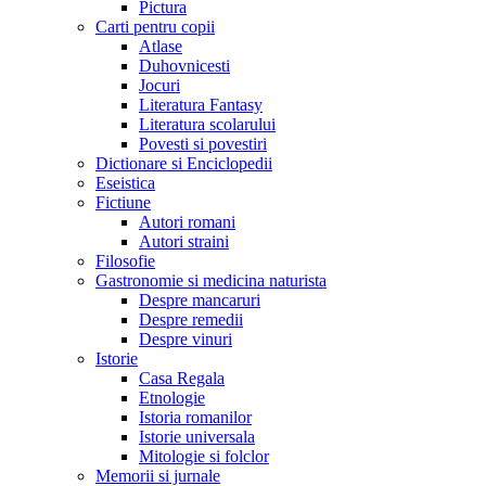
Pictura
Carti pentru copii
Atlase
Duhovnicesti
Jocuri
Literatura Fantasy
Literatura scolarului
Povesti si povestiri
Dictionare si Enciclopedii
Eseistica
Fictiune
Autori romani
Autori straini
Filosofie
Gastronomie si medicina naturista
Despre mancaruri
Despre remedii
Despre vinuri
Istorie
Casa Regala
Etnologie
Istoria romanilor
Istorie universala
Mitologie si folclor
Memorii si jurnale