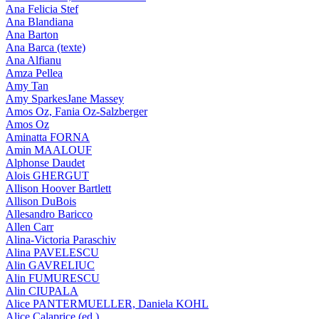
Ana Felicia Stef
Ana Blandiana
Ana Barton
Ana Barca (texte)
Ana Alfianu
Amza Pellea
Amy Tan
Amy SparkesJane Massey
Amos Oz, Fania Oz-Salzberger
Amos Oz
Aminatta FORNA
Amin MAALOUF
Alphonse Daudet
Alois GHERGUT
Allison Hoover Bartlett
Allison DuBois
Allesandro Baricco
Allen Carr
Alina-Victoria Paraschiv
Alina PAVELESCU
Alin GAVRELIUC
Alin FUMURESCU
Alin CIUPALA
Alice PANTERMUELLER, Daniela KOHL
Alice Calaprice (ed.)