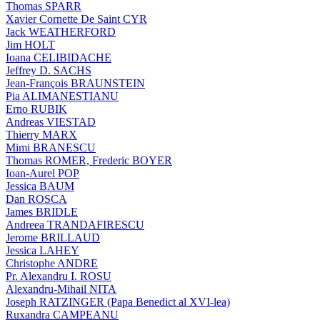
Thomas SPARR
Xavier Cornette De Saint CYR
Jack WEATHERFORD
Jim HOLT
Ioana CELIBIDACHE
Jeffrey D. SACHS
Jean-François BRAUNSTEIN
Pia ALIMANESTIANU
Erno RUBIK
Andreas VIESTAD
Thierry MARX
Mimi BRANESCU
Thomas ROMER, Frederic BOYER
Ioan-Aurel POP
Jessica BAUM
Dan ROSCA
James BRIDLE
Andreea TRANDAFIRESCU
Jerome BRILLAUD
Jessica LAHEY
Christophe ANDRE
Pr. Alexandru I. ROSU
Alexandru-Mihail NITA
Joseph RATZINGER (Papa Benedict al XVI-lea)
Ruxandra CAMPEANU