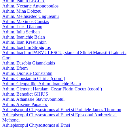
Arhim. Paulin LECCA
Arhim. Nectarie Antonopoulos
Arhim. Mina Dobzeu
Arhim. Melhisedec Ungureanu
Arhim. Maximos Constas
Arhim. Luca Diaconu
Arhim. Iuliu Scriban
Arhim. Ioanichie Balan
Arhim. Ioan Krestiankin
Arhim. Ioachim Stroggilos
Arhim. Ioachim PARVULESCU, staret al Sfintei Manastiri Lainici -
Gorj
Arhim. Eusebiu Giannakakis
Arhim. Efrem
Arhim. Dionisie Constantin
Arhim. Constantin Chirila (coord.)
Arhim. Cleopa Ilie, Arhim. Ioanichie Balan
Arhim. Clement Haralam, Cezar Florin Cocuz (coord.)
Arhim. Benedict GHIUS
Arhim. Athanasie Stavrovouniotul
Arhim. Arsenie Papacioc
Arhiepiscopul Chrysostomos al Etnei si Parintele James Thornton
Arhiepiscopul Chrysostomos al Etnei si Episcopul Ambrozie al
Methonei
Arhiepiscopul Chrysostomos al Etnei