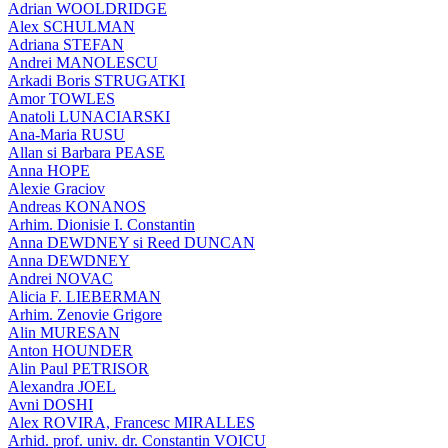
Adrian WOOLDRIDGE
Alex SCHULMAN
Adriana STEFAN
Andrei MANOLESCU
Arkadi Boris STRUGATKI
Amor TOWLES
Anatoli LUNACIARSKI
Ana-Maria RUSU
Allan si Barbara PEASE
Anna HOPE
Alexie Graciov
Andreas KONANOS
Arhim. Dionisie I. Constantin
Anna DEWDNEY si Reed DUNCAN
Anna DEWDNEY
Andrei NOVAC
Alicia F. LIEBERMAN
Arhim. Zenovie Grigore
Alin MURESAN
Anton HOUNDER
Alin Paul PETRISOR
Alexandra JOEL
Avni DOSHI
Alex ROVIRA, Francesc MIRALLES
Arhid. prof. univ. dr. Constantin VOICU