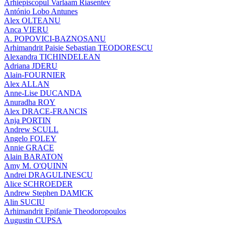
Arhiepiscopul Varlaam Riasentev
António Lobo Antunes
Alex OLTEANU
Anca VIERU
A. POPOVICI-BAZNOSANU
Arhimandrit Paisie Sebastian TEODORESCU
Alexandra TICHINDELEAN
Adriana JDERU
Alain-FOURNIER
Alex ALLAN
Anne-Lise DUCANDA
Anuradha ROY
Alex DRACE-FRANCIS
Anja PORTIN
Andrew SCULL
Angelo FOLEY
Annie GRACE
Alain BARATON
Amy M. O'QUINN
Andrei DRAGULINESCU
Alice SCHROEDER
Andrew Stephen DAMICK
Alin SUCIU
Arhimandrit Epifanie Theodoropoulos
Augustin CUPSA