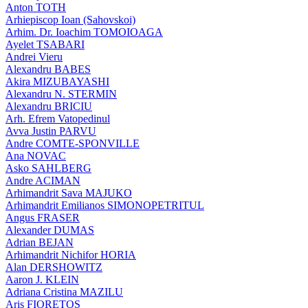
Anton TOTH
Arhiepiscop Ioan (Sahovskoi)
Arhim. Dr. Ioachim TOMOIOAGA
Ayelet TSABARI
Andrei Vieru
Alexandru BABES
Akira MIZUBAYASHI
Alexandru N. STERMIN
Alexandru BRICIU
Arh. Efrem Vatopedinul
Avva Justin PARVU
Andre COMTE-SPONVILLE
Ana NOVAC
Asko SAHLBERG
Andre ACIMAN
Arhimandrit Sava MAJUKO
Arhimandrit Emilianos SIMONOPETRITUL
Angus FRASER
Alexander DUMAS
Adrian BEJAN
Arhimandrit Nichifor HORIA
Alan DERSHOWITZ
Aaron J. KLEIN
Adriana Cristina MAZILU
Aris FIORETOS