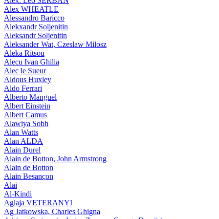
Alex. Leo SERBAN
Alex WHEATLE
Alessandro Baricco
Alekxandr Soljenitin
Aleksandr Soljenitin
Aleksander Wat, Czeslaw Milosz
Aleka Ritsou
Alecu Ivan Ghilia
Alec le Sueur
Aldous Huxley
Aldo Ferrari
Alberto Manguel
Albert Einstein
Albert Camus
Alawiya Sobh
Alan Watts
Alan ALDA
Alain Durel
Alain de Botton, John Armstrong
Alain de Botton
Alain Besançon
Alai
Al-Kindi
Aglaja VETERANYI
Ag Jatkowska, Charles Ghigna