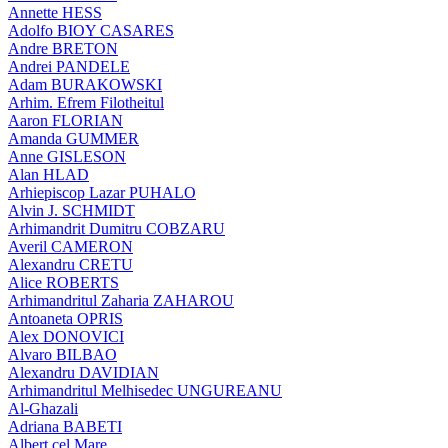
Annette HESS
Adolfo BIOY CASARES
Andre BRETON
Andrei PANDELE
Adam BURAKOWSKI
Arhim. Efrem Filotheitul
Aaron FLORIAN
Amanda GUMMER
Anne GISLESON
Alan HLAD
Arhiepiscop Lazar PUHALO
Alvin J. SCHMIDT
Arhimandrit Dumitru COBZARU
Averil CAMERON
Alexandru CRETU
Alice ROBERTS
Arhimandritul Zaharia ZAHAROU
Antoaneta OPRIS
Alex DONOVICI
Alvaro BILBAO
Alexandru DAVIDIAN
Arhimandritul Melhisedec UNGUREANU
Al-Ghazali
Adriana BABETI
Albert cel Mare