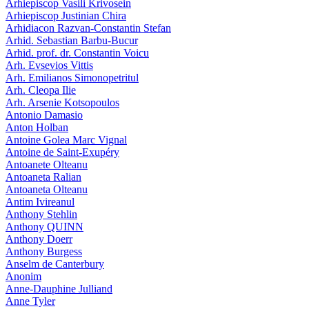
Arhiepiscop Vasili Krivosein
Arhiepiscop Justinian Chira
Arhidiacon Razvan-Constantin Stefan
Arhid. Sebastian Barbu-Bucur
Arhid. prof. dr. Constantin Voicu
Arh. Evsevios Vittis
Arh. Emilianos Simonopetritul
Arh. Cleopa Ilie
Arh. Arsenie Kotsopoulos
Antonio Damasio
Anton Holban
Antoine Golea Marc Vignal
Antoine de Saint-Exupéry
Antoanete Olteanu
Antoaneta Ralian
Antoaneta Olteanu
Antim Ivireanul
Anthony Stehlin
Anthony QUINN
Anthony Doerr
Anthony Burgess
Anselm de Canterbury
Anonim
Anne-Dauphine Julliand
Anne Tyler