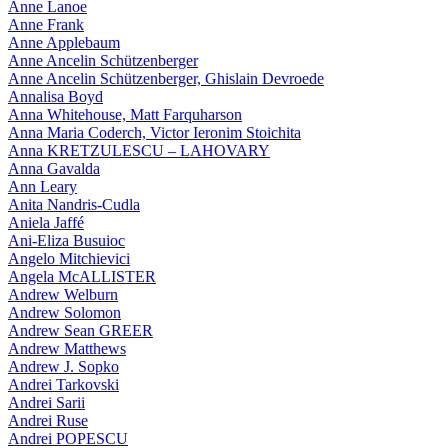
Anne Lanoe
Anne Frank
Anne Applebaum
Anne Ancelin Schützenberger
Anne Ancelin Schützenberger, Ghislain Devroede
Annalisa Boyd
Anna Whitehouse, Matt Farquharson
Anna Maria Coderch, Victor Ieronim Stoichita
Anna KRETZULESCU – LAHOVARY
Anna Gavalda
Ann Leary
Anita Nandris-Cudla
Aniela Jaffé
Ani-Eliza Busuioc
Angelo Mitchievici
Angela McALLISTER
Andrew Welburn
Andrew Solomon
Andrew Sean GREER
Andrew Matthews
Andrew J. Sopko
Andrei Tarkovski
Andrei Sarii
Andrei Ruse
Andrei POPESCU