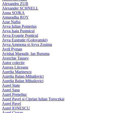
Alexandru ZUB
Alexander SCHNELL
Anna SOJKA
Amuradha ROY
Azar Nafisi
Avva Iulian Pomerius
Avva Isaia Pustnicul
Avva Evagrie Ponticul
Avva Eustratie (Golovanski)
Avva Ammona si Avva Zosima
Avril Pyman
Avishai Margalit, Ian Buruma
Averchie Tausev
Autor colectiv
Aurora Liiceanu
Aurelia Marinescu
Aurelia Balan-Mihailovici
Aurelia Balan Mihailovici
Aurel State
Aurel Sasu
Aurel Prepeliuc
Aurel Pavel si Ciprian Iulian Toroczkai
Aurel Pavel
Aurel IONESCU
Aurel Cioran