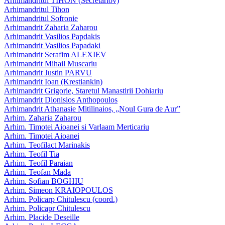
Arhimandritul TIHON (Secretariov)
Arhimandritul Tihon
Arhimandritul Sofronie
Arhimandrit Zaharia Zaharou
Arhimandrit Vasilios Papdakis
Arhimandrit Vasilios Papadaki
Arhimandrit Serafim ALEXIEV
Arhimandrit Mihail Muscariu
Arhimandrit Justin PARVU
Arhimandrit Ioan (Krestiankin)
Arhimandrit Grigorie, Staretul Manastirii Dohiariu
Arhimandrit Dionisios Anthopoulos
Arhimandrit Athanasie Mitilinaios, „Noul Gura de Aur”
Arhim. Zaharia Zaharou
Arhim. Timotei Aioanei si Varlaam Merticariu
Arhim. Timotei Aioanei
Arhim. Teofilact Marinakis
Arhim. Teofil Tia
Arhim. Teofil Paraian
Arhim. Teofan Mada
Arhim. Sofian BOGHIU
Arhim. Simeon KRAIOPOULOS
Arhim. Policarp Chitulescu (coord.)
Arhim. Policapr Chitulescu
Arhim. Placide Deseille