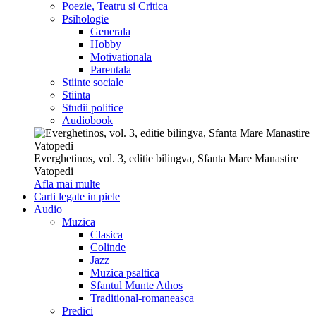
Poezie, Teatru si Critica
Psihologie
Generala
Hobby
Motivationala
Parentala
Stiinte sociale
Stiinta
Studii politice
Audiobook
Everghetinos, vol. 3, editie bilingva, Sfanta Mare Manastire
Vatopedi
Afla mai multe
Carti legate in piele
Audio
Muzica
Clasica
Colinde
Jazz
Muzica psaltica
Sfantul Munte Athos
Traditional-romaneasca
Predici