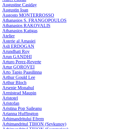
Augustine Casiday
Augustin Ioan
Augosto MONTERROSSO
Athanasios S. FRANGOPOULOS
Athanasios RAKOVALIS
Athanasios Katigas
Atelier
Asterie al Amasiei
Asli ERDOGAN
Arundhati Roy
Arun GANDHI
Arturo Perez-Reverte
Artur GOROVEI
Arto Tapio Paasilinna
Arthur Gould Lee
Arthur Bloch
Arsenie Monahul
Armistead Maupin
Aristotel
Aristofan
Aristina Pop Saileanu
Arianna Huffington
Arhimandritului Efrem
Arhimandritul TIHON (Sevkunov)