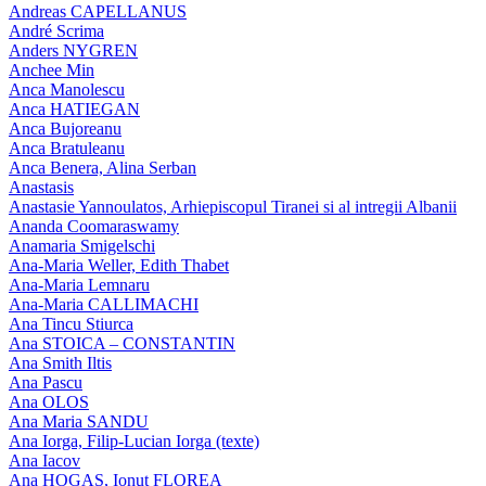
Andreas CAPELLANUS
André Scrima
Anders NYGREN
Anchee Min
Anca Manolescu
Anca HATIEGAN
Anca Bujoreanu
Anca Bratuleanu
Anca Benera, Alina Serban
Anastasis
Anastasie Yannoulatos, Arhiepiscopul Tiranei si al intregii Albanii
Ananda Coomaraswamy
Anamaria Smigelschi
Ana-Maria Weller, Edith Thabet
Ana-Maria Lemnaru
Ana-Maria CALLIMACHI
Ana Tincu Stiurca
Ana STOICA – CONSTANTIN
Ana Smith Iltis
Ana Pascu
Ana OLOS
Ana Maria SANDU
Ana Iorga, Filip-Lucian Iorga (texte)
Ana Iacov
Ana HOGAS, Ionut FLOREA