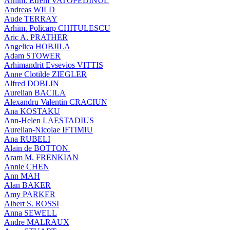
Arhim. Efrem VATOPEDINUL
Andreas WILD
Aude TERRAY
Arhim. Policarp CHITULESCU
Aric A. PRATHER
Angelica HOBJILA
Adam STOWER
Arhimandrit Evsevios VITTIS
Anne Clotilde ZIEGLER
Alfred DOBLIN
Aurelian BACILA
Alexandru Valentin CRACIUN
Ana KOSTAKU
Ann-Helen LAESTADIUS
Aurelian-Nicolae IFTIMIU
Ana RUBELI
Alain de BOTTON
Aram Μ. FRENKIAN
Annie CHEN
Ann MAH
Alan BAKER
Amy PARKER
Albert S. ROSSI
Anna SEWELL
Andre MALRAUX