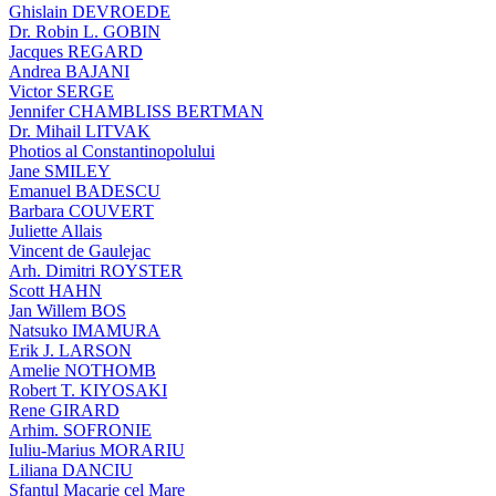
Ghislain DEVROEDE
Dr. Robin L. GOBIN
Jacques REGARD
Andrea BAJANI
Victor SERGE
Jennifer CHAMBLISS BERTMAN
Dr. Mihail LITVAK
Photios al Constantinopolului
Jane SMILEY
Emanuel BADESCU
Barbara COUVERT
Juliette Allais
Vincent de Gaulejac
Arh. Dimitri ROYSTER
Scott HAHN
Jan Willem BOS
Natsuko IMAMURA
Erik J. LARSON
Amelie NOTHOMB
Robert T. KIYOSAKI
Rene GIRARD
Arhim. SOFRONIE
Iuliu-Marius MORARIU
Liliana DANCIU
Sfantul Macarie cel Mare