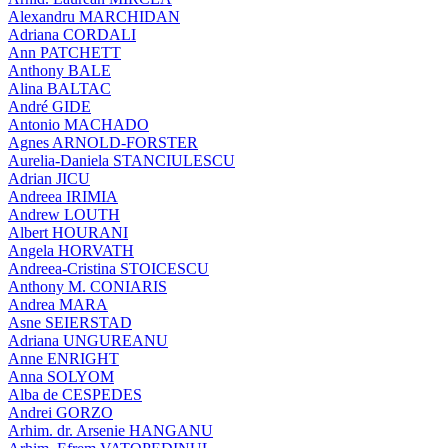
Alexandru MARCHIDAN
Adriana CORDALI
Ann PATCHETT
Anthony BALE
Alina BALTAC
André GIDE
Antonio MACHADO
Agnes ARNOLD-FORSTER
Aurelia-Daniela STANCIULESCU
Adrian JICU
Andreea IRIMIA
Andrew LOUTH
Albert HOURANI
Angela HORVATH
Andreea-Cristina STOICESCU
Anthony M. CONIARIS
Andrea MARA
Asne SEIERSTAD
Adriana UNGUREANU
Anne ENRIGHT
Anna SOLYOM
Alba de CESPEDES
Andrei GORZO
Arhim. dr. Arsenie HANGANU