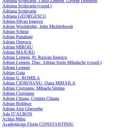
Adriana Scripcariu, Luiza Zamora, George Dumitriu
Adriana Scripcariu (coord.)
Adriana Scripcariu
Adriana GEORGESCU
Adrian-Silvan Ionescu
Adrian Wooldridge, John Micklethwait
Adrian Schiop
Adrian Papahagi
Adrian Oprescu
Adrian MIROIU
Adrian MAJURU
Adrian Lemeni, Pr. Razvan Ionescu
Adrian Lemeni, Diac. Adrian Sorin Mihalache (coord.)
Adrian Lemeni
Adrian Guta
Adrian G. ROMILA
Adrian CIOROIANU, Oana MIHAILA
Adrian Cioroianu, Mihaela Simina
Adrian Cioroianu
Adrian Chiaga, Cristina Chiaga
Adrian Boldisor
Adrian Alui Gheorghe
Ada D’ALBON
Achim Mihu
Academician Florin CONSTANTINIU