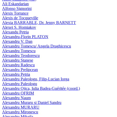
Ali Eskandarian
Alfonso Signorini
Alexis Torrance
Alexis de Tocqueville
Alexia BARRABLE, Dr. Jenny BARNETT
Alexei S. Homiakov
Alexandu Petria
Alexandru-Florin PLATON
Alexandru V. Dan
Alexandru Tomescu/ Angela Draghicescu
Alexandru Tomescu
Alexandru Teodorescu
Alexandru Stanese
Alexandru Radescu
Alexandru Prelipcean
Alexandru Petria
Alexandru Paleologu, Filip-Lucian Iorga
Alexandru Paleologu
Alexandru Ojica, Iulia Badea-Guéritée (coord.)
Alexandru OFRIM
Alexandru Naum
Alexandru Muraru si Daniel Sandru
Alexandru MURARU
Alexandru Mironescu
Alexandru Mihaila