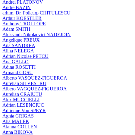
Andrei PLATONOV
Andre BAZIN
arhim. Dr. Policarp CHITULESCU
Arthur KOESTLER
Anthony TROLLOPE
Adam SMITH
Aleksandr Nikolaevici NADEJDIN
Angelique PREUX
Ana SANDREA
Alina NELEGA
Adrian Nicolae PETCU
Ana GALLO
Adina ROSETTI
Armand GOSU
Alberto VASQUEZ-FIGUEROA
Aurelian SILVESTRU
Albero VAGQUEZ-FIGUEROA
Aurelian CRAIUTU
Alex MUCCIELLI
Adrian LESENCIUC
Adrienne Von SPEYR
Agnia GRIGAS
Alia MALEK
Alanna COLLEN
Anna BIKOVA