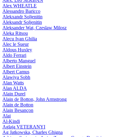
Alex. Leo SERBAN
Alex WHEATLE
Alessandro Baricco
Alekxandr Soljenitin
Aleksandr Soljenitin
Aleksander Wat, Czeslaw Milosz
Aleka Ritsou
Alecu Ivan Ghilia
Alec le Sueur
Aldous Huxley
Aldo Ferrari
Alberto Manguel
Albert Einstein
Albert Camus
Alawiya Sobh
Alan Watts
Alan ALDA
Alain Durel
Alain de Botton, John Armstrong
Alain de Botton
Alain Besançon
Alai
Al-Kindi
Aglaja VETERANYI
Ag Jatkowska, Charles Ghigna