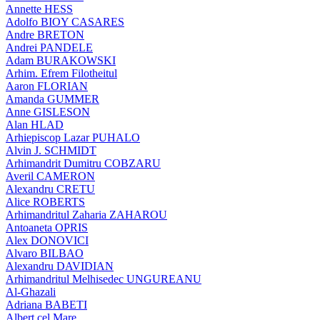
Annette HESS
Adolfo BIOY CASARES
Andre BRETON
Andrei PANDELE
Adam BURAKOWSKI
Arhim. Efrem Filotheitul
Aaron FLORIAN
Amanda GUMMER
Anne GISLESON
Alan HLAD
Arhiepiscop Lazar PUHALO
Alvin J. SCHMIDT
Arhimandrit Dumitru COBZARU
Averil CAMERON
Alexandru CRETU
Alice ROBERTS
Arhimandritul Zaharia ZAHAROU
Antoaneta OPRIS
Alex DONOVICI
Alvaro BILBAO
Alexandru DAVIDIAN
Arhimandritul Melhisedec UNGUREANU
Al-Ghazali
Adriana BABETI
Albert cel Mare