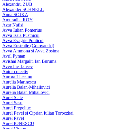
Alexandru ZUB
Alexander SCHNELL
Anna SOJKA
Amuradha ROY
Azar Nafisi
Avva Iulian Pomerius
Avva Isaia Pustnicul
Avva Evagrie Ponticul
Avva Eustratie (Golovanski)
Avva Ammona si Avva Zosima
Avril Pyman
Avishai Margalit, Ian Buruma
Averchie Tausev
Autor colectiv
Aurora Liiceanu
Aurelia Marinescu
Aurelia Balan-Mihailovici
Aurelia Balan Mihailovici
Aurel State
Aurel Sasu
Aurel Prepeliuc
Aurel Pavel si Ciprian Iulian Toroczkai
Aurel Pavel
Aurel IONESCU
Aurel Cioran