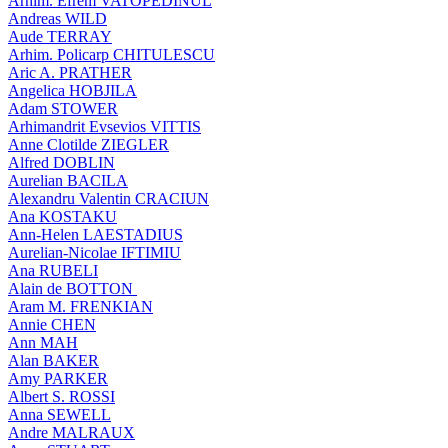
Arhim. Efrem VATOPEDINUL
Andreas WILD
Aude TERRAY
Arhim. Policarp CHITULESCU
Aric A. PRATHER
Angelica HOBJILA
Adam STOWER
Arhimandrit Evsevios VITTIS
Anne Clotilde ZIEGLER
Alfred DOBLIN
Aurelian BACILA
Alexandru Valentin CRACIUN
Ana KOSTAKU
Ann-Helen LAESTADIUS
Aurelian-Nicolae IFTIMIU
Ana RUBELI
Alain de BOTTON
Aram Μ. FRENKIAN
Annie CHEN
Ann MAH
Alan BAKER
Amy PARKER
Albert S. ROSSI
Anna SEWELL
Andre MALRAUX