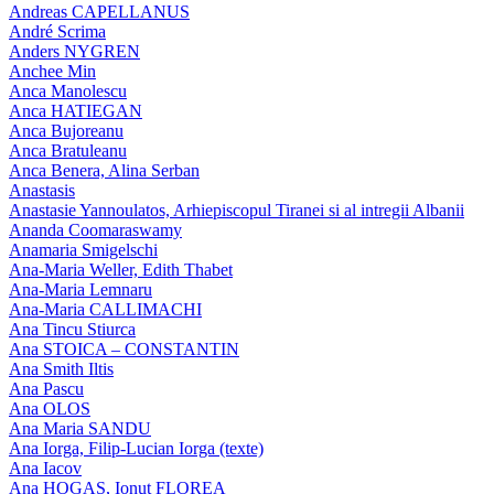
Andreas CAPELLANUS
André Scrima
Anders NYGREN
Anchee Min
Anca Manolescu
Anca HATIEGAN
Anca Bujoreanu
Anca Bratuleanu
Anca Benera, Alina Serban
Anastasis
Anastasie Yannoulatos, Arhiepiscopul Tiranei si al intregii Albanii
Ananda Coomaraswamy
Anamaria Smigelschi
Ana-Maria Weller, Edith Thabet
Ana-Maria Lemnaru
Ana-Maria CALLIMACHI
Ana Tincu Stiurca
Ana STOICA – CONSTANTIN
Ana Smith Iltis
Ana Pascu
Ana OLOS
Ana Maria SANDU
Ana Iorga, Filip-Lucian Iorga (texte)
Ana Iacov
Ana HOGAS, Ionut FLOREA