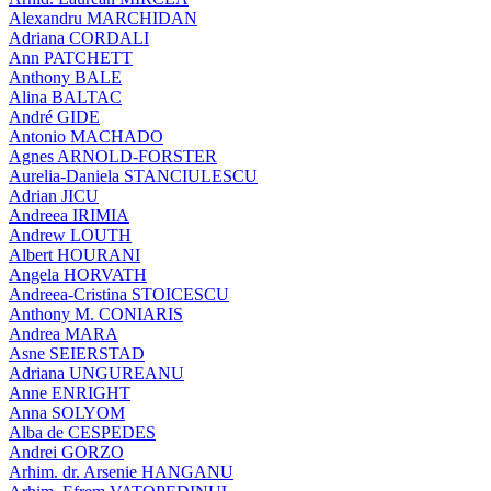
Alexandru MARCHIDAN
Adriana CORDALI
Ann PATCHETT
Anthony BALE
Alina BALTAC
André GIDE
Antonio MACHADO
Agnes ARNOLD-FORSTER
Aurelia-Daniela STANCIULESCU
Adrian JICU
Andreea IRIMIA
Andrew LOUTH
Albert HOURANI
Angela HORVATH
Andreea-Cristina STOICESCU
Anthony M. CONIARIS
Andrea MARA
Asne SEIERSTAD
Adriana UNGUREANU
Anne ENRIGHT
Anna SOLYOM
Alba de CESPEDES
Andrei GORZO
Arhim. dr. Arsenie HANGANU