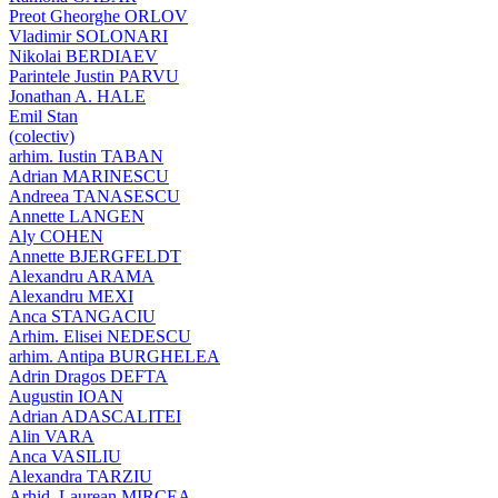
Preot Gheorghe ORLOV
Vladimir SOLONARI
Nikolai BERDIAEV
Parintele Justin PARVU
Jonathan A. HALE
Emil Stan
(colectiv)
arhim. Iustin TABAN
Adrian MARINESCU
Andreea TANASESCU
Annette LANGEN
Aly COHEN
Annette BJERGFELDT
Alexandru ARAMA
Alexandru MEXI
Anca STANGACIU
Arhim. Elisei NEDESCU
arhim. Antipa BURGHELEA
Adrin Dragos DEFTA
Augustin IOAN
Adrian ADASCALITEI
Alin VARA
Anca VASILIU
Alexandra TARZIU
Arhid. Laurean MIRCEA