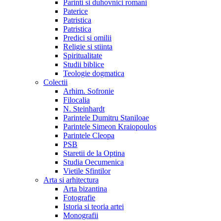
Parinti si duhovnici romani
Paterice
Patristica
Patristica
Predici si omilii
Religie si stiinta
Spiritualitate
Studii biblice
Teologie dogmatica
Colectii
Arhim. Sofronie
Filocalia
N. Steinhardt
Parintele Dumitru Staniloae
Parintele Simeon Kraiopoulos
Parintele Cleopa
PSB
Staretii de la Optina
Studia Oecumenica
Vietile Sfintilor
Arta si arhitectura
Arta bizantina
Fotografie
Istoria si teoria artei
Monografii