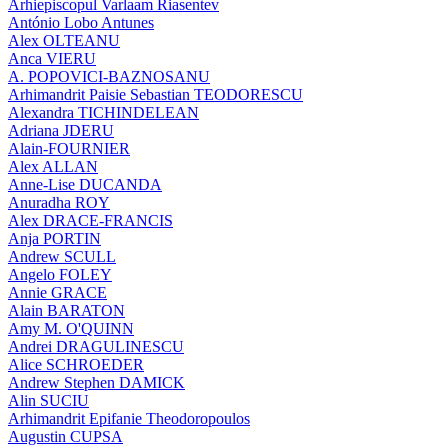
Arhiepiscopul Varlaam Riasentev
António Lobo Antunes
Alex OLTEANU
Anca VIERU
A. POPOVICI-BAZNOSANU
Arhimandrit Paisie Sebastian TEODORESCU
Alexandra TICHINDELEAN
Adriana JDERU
Alain-FOURNIER
Alex ALLAN
Anne-Lise DUCANDA
Anuradha ROY
Alex DRACE-FRANCIS
Anja PORTIN
Andrew SCULL
Angelo FOLEY
Annie GRACE
Alain BARATON
Amy M. O'QUINN
Andrei DRAGULINESCU
Alice SCHROEDER
Andrew Stephen DAMICK
Alin SUCIU
Arhimandrit Epifanie Theodoropoulos
Augustin CUPSA