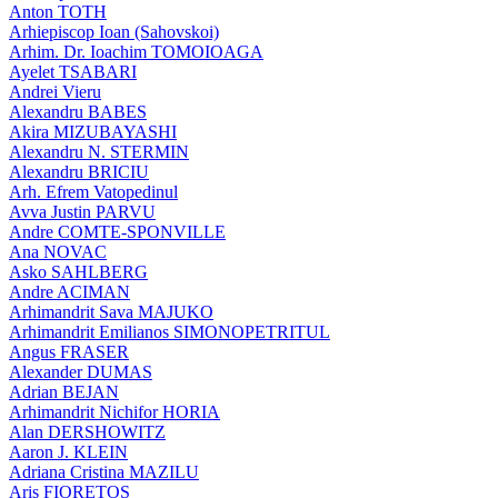
Anton TOTH
Arhiepiscop Ioan (Sahovskoi)
Arhim. Dr. Ioachim TOMOIOAGA
Ayelet TSABARI
Andrei Vieru
Alexandru BABES
Akira MIZUBAYASHI
Alexandru N. STERMIN
Alexandru BRICIU
Arh. Efrem Vatopedinul
Avva Justin PARVU
Andre COMTE-SPONVILLE
Ana NOVAC
Asko SAHLBERG
Andre ACIMAN
Arhimandrit Sava MAJUKO
Arhimandrit Emilianos SIMONOPETRITUL
Angus FRASER
Alexander DUMAS
Adrian BEJAN
Arhimandrit Nichifor HORIA
Alan DERSHOWITZ
Aaron J. KLEIN
Adriana Cristina MAZILU
Aris FIORETOS