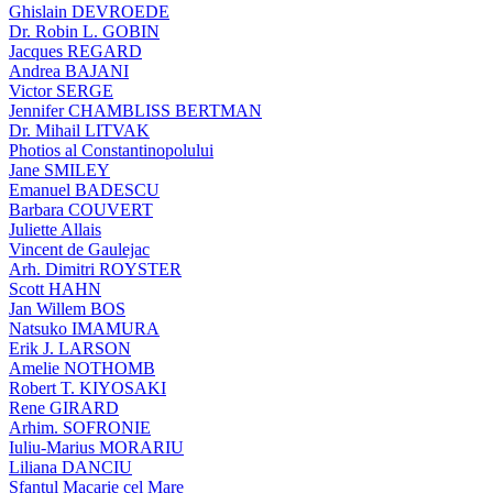
Ghislain DEVROEDE
Dr. Robin L. GOBIN
Jacques REGARD
Andrea BAJANI
Victor SERGE
Jennifer CHAMBLISS BERTMAN
Dr. Mihail LITVAK
Photios al Constantinopolului
Jane SMILEY
Emanuel BADESCU
Barbara COUVERT
Juliette Allais
Vincent de Gaulejac
Arh. Dimitri ROYSTER
Scott HAHN
Jan Willem BOS
Natsuko IMAMURA
Erik J. LARSON
Amelie NOTHOMB
Robert T. KIYOSAKI
Rene GIRARD
Arhim. SOFRONIE
Iuliu-Marius MORARIU
Liliana DANCIU
Sfantul Macarie cel Mare