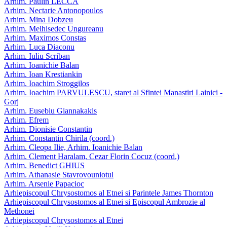
Arhim. Paulin LECCA
Arhim. Nectarie Antonopoulos
Arhim. Mina Dobzeu
Arhim. Melhisedec Ungureanu
Arhim. Maximos Constas
Arhim. Luca Diaconu
Arhim. Iuliu Scriban
Arhim. Ioanichie Balan
Arhim. Ioan Krestiankin
Arhim. Ioachim Stroggilos
Arhim. Ioachim PARVULESCU, staret al Sfintei Manastiri Lainici -
Gorj
Arhim. Eusebiu Giannakakis
Arhim. Efrem
Arhim. Dionisie Constantin
Arhim. Constantin Chirila (coord.)
Arhim. Cleopa Ilie, Arhim. Ioanichie Balan
Arhim. Clement Haralam, Cezar Florin Cocuz (coord.)
Arhim. Benedict GHIUS
Arhim. Athanasie Stavrovouniotul
Arhim. Arsenie Papacioc
Arhiepiscopul Chrysostomos al Etnei si Parintele James Thornton
Arhiepiscopul Chrysostomos al Etnei si Episcopul Ambrozie al
Methonei
Arhiepiscopul Chrysostomos al Etnei