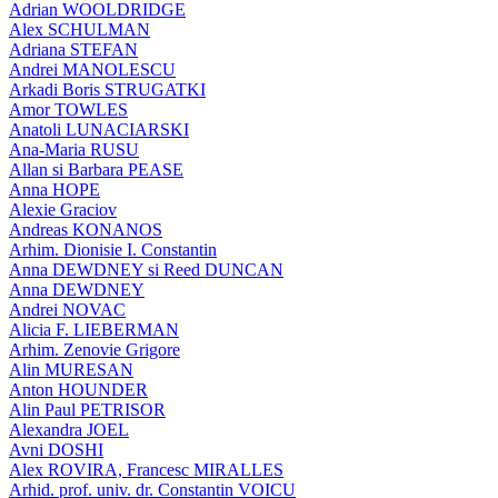
Adrian WOOLDRIDGE
Alex SCHULMAN
Adriana STEFAN
Andrei MANOLESCU
Arkadi Boris STRUGATKI
Amor TOWLES
Anatoli LUNACIARSKI
Ana-Maria RUSU
Allan si Barbara PEASE
Anna HOPE
Alexie Graciov
Andreas KONANOS
Arhim. Dionisie I. Constantin
Anna DEWDNEY si Reed DUNCAN
Anna DEWDNEY
Andrei NOVAC
Alicia F. LIEBERMAN
Arhim. Zenovie Grigore
Alin MURESAN
Anton HOUNDER
Alin Paul PETRISOR
Alexandra JOEL
Avni DOSHI
Alex ROVIRA, Francesc MIRALLES
Arhid. prof. univ. dr. Constantin VOICU