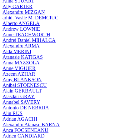
Anna STUART
Ally CARTER
Alexandru MIZGAN
arhid. Vasile M. DEMCIUC
Alberto ANGELA
Andrew LOWNIE
Anne TEACHWORTH
Andrei Daniel MIHALCA
Alexandru ARMA
Alda MERINI
Atanasie KATIGAS
Anna MAZZOLA
Anne VIGUIER
Azeem AZHAR
Amy BLANKSON
Anibal STOENESCU
Alain GERBAULT
Alasdair GRAY
Annabel SAVERY
Antonio DE NEBRIJA
Alin RUS
Adrian AGACHI
Alexandru Atanase BARNA
Anca FOCSENEANU
Adrien CANDIARD