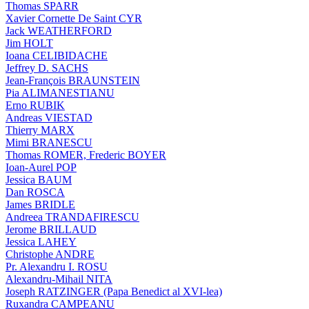
Thomas SPARR
Xavier Cornette De Saint CYR
Jack WEATHERFORD
Jim HOLT
Ioana CELIBIDACHE
Jeffrey D. SACHS
Jean-François BRAUNSTEIN
Pia ALIMANESTIANU
Erno RUBIK
Andreas VIESTAD
Thierry MARX
Mimi BRANESCU
Thomas ROMER, Frederic BOYER
Ioan-Aurel POP
Jessica BAUM
Dan ROSCA
James BRIDLE
Andreea TRANDAFIRESCU
Jerome BRILLAUD
Jessica LAHEY
Christophe ANDRE
Pr. Alexandru I. ROSU
Alexandru-Mihail NITA
Joseph RATZINGER (Papa Benedict al XVI-lea)
Ruxandra CAMPEANU