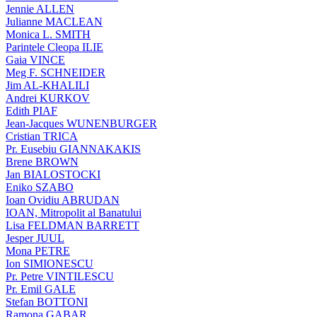
Jennie ALLEN
Julianne MACLEAN
Monica L. SMITH
Parintele Cleopa ILIE
Gaia VINCE
Meg F. SCHNEIDER
Jim AL-KHALILI
Andrei KURKOV
Edith PIAF
Jean-Jacques WUNENBURGER
Cristian TRICA
Pr. Eusebiu GIANNAKAKIS
Brene BROWN
Jan BIALOSTOCKI
Eniko SZABO
Ioan Ovidiu ABRUDAN
IOAN, Mitropolit al Banatului
Lisa FELDMAN BARRETT
Jesper JUUL
Mona PETRE
Ion SIMIONESCU
Pr. Petre VINTILESCU
Pr. Emil GALE
Stefan BOTTONI
Ramona GABAR