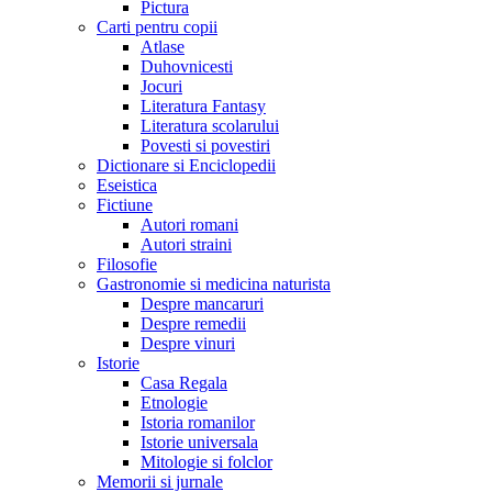
Pictura
Carti pentru copii
Atlase
Duhovnicesti
Jocuri
Literatura Fantasy
Literatura scolarului
Povesti si povestiri
Dictionare si Enciclopedii
Eseistica
Fictiune
Autori romani
Autori straini
Filosofie
Gastronomie si medicina naturista
Despre mancaruri
Despre remedii
Despre vinuri
Istorie
Casa Regala
Etnologie
Istoria romanilor
Istorie universala
Mitologie si folclor
Memorii si jurnale