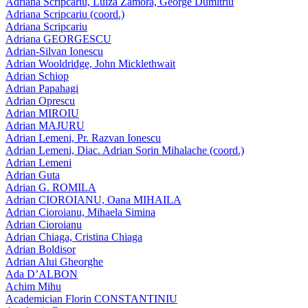
Adriana Scripcariu, Luiza Zamora, George Dumitriu
Adriana Scripcariu (coord.)
Adriana Scripcariu
Adriana GEORGESCU
Adrian-Silvan Ionescu
Adrian Wooldridge, John Micklethwait
Adrian Schiop
Adrian Papahagi
Adrian Oprescu
Adrian MIROIU
Adrian MAJURU
Adrian Lemeni, Pr. Razvan Ionescu
Adrian Lemeni, Diac. Adrian Sorin Mihalache (coord.)
Adrian Lemeni
Adrian Guta
Adrian G. ROMILA
Adrian CIOROIANU, Oana MIHAILA
Adrian Cioroianu, Mihaela Simina
Adrian Cioroianu
Adrian Chiaga, Cristina Chiaga
Adrian Boldisor
Adrian Alui Gheorghe
Ada D’ALBON
Achim Mihu
Academician Florin CONSTANTINIU