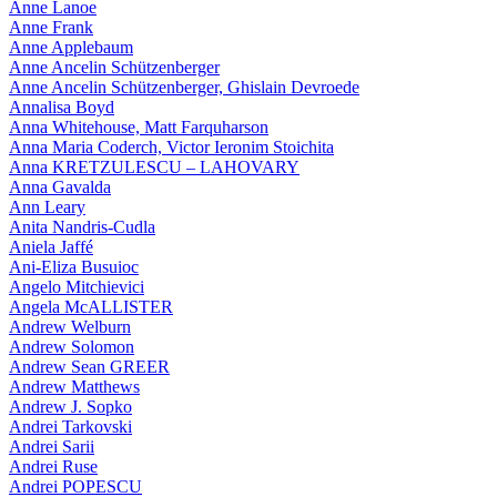
Anne Lanoe
Anne Frank
Anne Applebaum
Anne Ancelin Schützenberger
Anne Ancelin Schützenberger, Ghislain Devroede
Annalisa Boyd
Anna Whitehouse, Matt Farquharson
Anna Maria Coderch, Victor Ieronim Stoichita
Anna KRETZULESCU – LAHOVARY
Anna Gavalda
Ann Leary
Anita Nandris-Cudla
Aniela Jaffé
Ani-Eliza Busuioc
Angelo Mitchievici
Angela McALLISTER
Andrew Welburn
Andrew Solomon
Andrew Sean GREER
Andrew Matthews
Andrew J. Sopko
Andrei Tarkovski
Andrei Sarii
Andrei Ruse
Andrei POPESCU