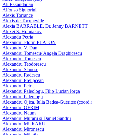
Ali Eskandarian
Alfonso Signorini
Alexis Torrance
Alexis de Tocqueville
Alexia BARRABLE, Dr. Jenny BARNETT
Alexei S. Homiakov
Alexandu Petria
Alexandru-Florin PLATON
Alexandru V. Dan
Alexandru Tomescu/ Angela Draghicescu
Alexandru Tomescu
Alexandru Teodorescu
Alexandru Stanese
Alexandru Radescu
Alexandru Prelipcean
Alexandru Petria
Alexandru Paleologu, Filip-Lucian Iorga
Alexandru Paleologu
Alexandru Ojica, Iulia Badea-Guéritée (coord.)
Alexandru OFRIM
Alexandru Naum
Alexandru Muraru si Daniel Sandru
Alexandru MURARU
Alexandru Mironescu
Alexandru Mihaila