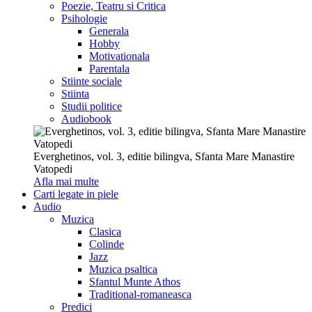
Poezie, Teatru si Critica
Psihologie
Generala
Hobby
Motivationala
Parentala
Stiinte sociale
Stiinta
Studii politice
Audiobook
Everghetinos, vol. 3, editie bilingva, Sfanta Mare Manastire
Vatopedi
Afla mai multe
Carti legate in piele
Audio
Muzica
Clasica
Colinde
Jazz
Muzica psaltica
Sfantul Munte Athos
Traditional-romaneasca
Predici