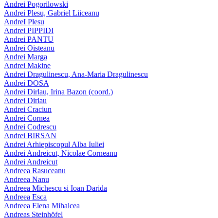
Andrei Pogorilowski
Andrei Plesu, Gabriel Liiceanu
AndreI Plesu
Andrei PIPPIDI
Andrei PANTU
Andrei Oisteanu
Andrei Marga
Andrei Makine
Andrei Dragulinescu, Ana-Maria Dragulinescu
Andrei DOSA
Andrei Dirlau, Irina Bazon (coord.)
Andrei Dirlau
Andrei Craciun
Andrei Cornea
Andrei Codrescu
Andrei BIRSAN
Andrei Arhiepiscopul Alba Iuliei
Andrei Andreicut, Nicolae Corneanu
Andrei Andreicut
Andreea Rasuceanu
Andreea Nanu
Andreea Michescu si Ioan Darida
Andreea Esca
Andreea Elena Mihalcea
Andreas Steinhöfel