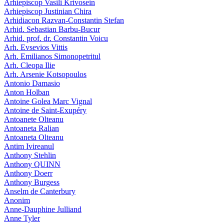
Arhiepiscop Vasili Krivosein
Arhiepiscop Justinian Chira
Arhidiacon Razvan-Constantin Stefan
Arhid. Sebastian Barbu-Bucur
Arhid. prof. dr. Constantin Voicu
Arh. Evsevios Vittis
Arh. Emilianos Simonopetritul
Arh. Cleopa Ilie
Arh. Arsenie Kotsopoulos
Antonio Damasio
Anton Holban
Antoine Golea Marc Vignal
Antoine de Saint-Exupéry
Antoanete Olteanu
Antoaneta Ralian
Antoaneta Olteanu
Antim Ivireanul
Anthony Stehlin
Anthony QUINN
Anthony Doerr
Anthony Burgess
Anselm de Canterbury
Anonim
Anne-Dauphine Julliand
Anne Tyler