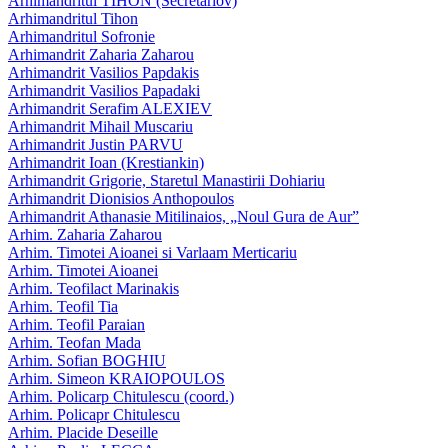
Arhimandritul TIHON (Secretariov)
Arhimandritul Tihon
Arhimandritul Sofronie
Arhimandrit Zaharia Zaharou
Arhimandrit Vasilios Papdakis
Arhimandrit Vasilios Papadaki
Arhimandrit Serafim ALEXIEV
Arhimandrit Mihail Muscariu
Arhimandrit Justin PARVU
Arhimandrit Ioan (Krestiankin)
Arhimandrit Grigorie, Staretul Manastirii Dohiariu
Arhimandrit Dionisios Anthopoulos
Arhimandrit Athanasie Mitilinaios, „Noul Gura de Aur”
Arhim. Zaharia Zaharou
Arhim. Timotei Aioanei si Varlaam Merticariu
Arhim. Timotei Aioanei
Arhim. Teofilact Marinakis
Arhim. Teofil Tia
Arhim. Teofil Paraian
Arhim. Teofan Mada
Arhim. Sofian BOGHIU
Arhim. Simeon KRAIOPOULOS
Arhim. Policarp Chitulescu (coord.)
Arhim. Policapr Chitulescu
Arhim. Placide Deseille