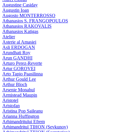
Augustine Casiday
Augustin Ioan
Augosto MONTERROSSO
Athanasios S. FRANGOPOULOS
Athanasios RAKOVALIS
Athanasios Katigas
Atelier
Asterie al Amasiei
Asli ERDOGAN
Arundhati Roy
Arun GANDHI
Arturo Perez-Reverte
Artur GOROVEI
Arto Tapio Paasilinna
Arthur Gould Lee
Arthur Bloch
Arsenie Monahul
Armistead Maupin
Aristotel
Aristofan
Aristina Pop Saileanu
Arianna Huffington
Arhimandritului Efrem
Arhimandritul TIHON (Sevkunov)