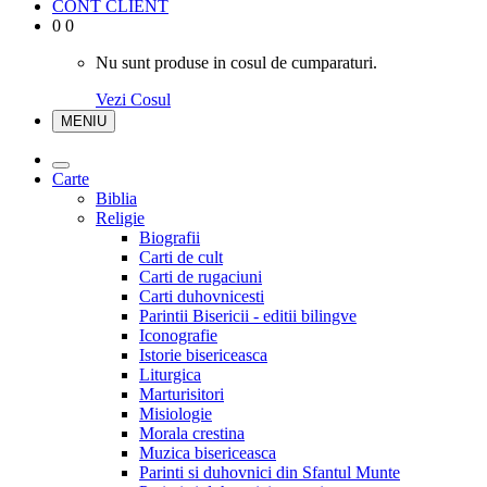
CONT CLIENT
0
0
Nu sunt produse in cosul de cumparaturi.
Vezi Cosul
MENIU
Carte
Biblia
Religie
Biografii
Carti de cult
Carti de rugaciuni
Carti duhovnicesti
Parintii Bisericii - editii bilingve
Iconografie
Istorie bisericeasca
Liturgica
Marturisitori
Misiologie
Morala crestina
Muzica bisericeasca
Parinti si duhovnici din Sfantul Munte