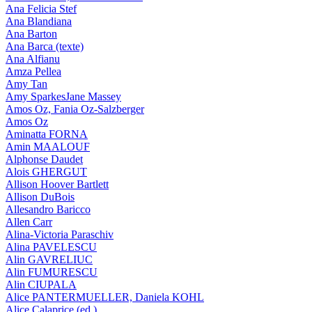
Ana Felicia Stef
Ana Blandiana
Ana Barton
Ana Barca (texte)
Ana Alfianu
Amza Pellea
Amy Tan
Amy SparkesJane Massey
Amos Oz, Fania Oz-Salzberger
Amos Oz
Aminatta FORNA
Amin MAALOUF
Alphonse Daudet
Alois GHERGUT
Allison Hoover Bartlett
Allison DuBois
Allesandro Baricco
Allen Carr
Alina-Victoria Paraschiv
Alina PAVELESCU
Alin GAVRELIUC
Alin FUMURESCU
Alin CIUPALA
Alice PANTERMUELLER, Daniela KOHL
Alice Calaprice (ed.)