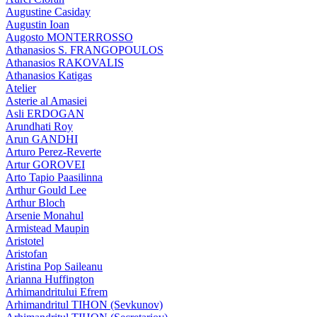
Augustine Casiday
Augustin Ioan
Augosto MONTERROSSO
Athanasios S. FRANGOPOULOS
Athanasios RAKOVALIS
Athanasios Katigas
Atelier
Asterie al Amasiei
Asli ERDOGAN
Arundhati Roy
Arun GANDHI
Arturo Perez-Reverte
Artur GOROVEI
Arto Tapio Paasilinna
Arthur Gould Lee
Arthur Bloch
Arsenie Monahul
Armistead Maupin
Aristotel
Aristofan
Aristina Pop Saileanu
Arianna Huffington
Arhimandritului Efrem
Arhimandritul TIHON (Sevkunov)