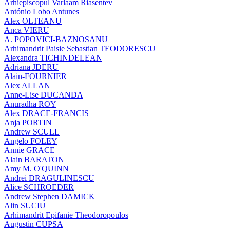
Arhiepiscopul Varlaam Riasentev
António Lobo Antunes
Alex OLTEANU
Anca VIERU
A. POPOVICI-BAZNOSANU
Arhimandrit Paisie Sebastian TEODORESCU
Alexandra TICHINDELEAN
Adriana JDERU
Alain-FOURNIER
Alex ALLAN
Anne-Lise DUCANDA
Anuradha ROY
Alex DRACE-FRANCIS
Anja PORTIN
Andrew SCULL
Angelo FOLEY
Annie GRACE
Alain BARATON
Amy M. O'QUINN
Andrei DRAGULINESCU
Alice SCHROEDER
Andrew Stephen DAMICK
Alin SUCIU
Arhimandrit Epifanie Theodoropoulos
Augustin CUPSA