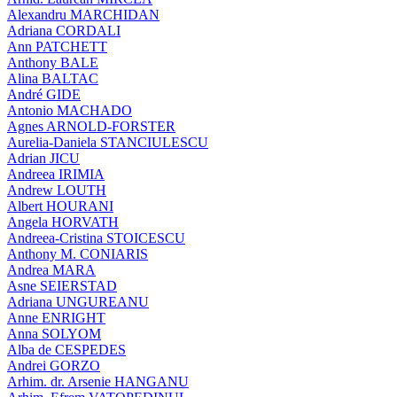
Alexandru MARCHIDAN
Adriana CORDALI
Ann PATCHETT
Anthony BALE
Alina BALTAC
André GIDE
Antonio MACHADO
Agnes ARNOLD-FORSTER
Aurelia-Daniela STANCIULESCU
Adrian JICU
Andreea IRIMIA
Andrew LOUTH
Albert HOURANI
Angela HORVATH
Andreea-Cristina STOICESCU
Anthony M. CONIARIS
Andrea MARA
Asne SEIERSTAD
Adriana UNGUREANU
Anne ENRIGHT
Anna SOLYOM
Alba de CESPEDES
Andrei GORZO
Arhim. dr. Arsenie HANGANU