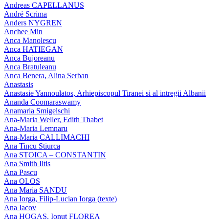
Andreas CAPELLANUS
André Scrima
Anders NYGREN
Anchee Min
Anca Manolescu
Anca HATIEGAN
Anca Bujoreanu
Anca Bratuleanu
Anca Benera, Alina Serban
Anastasis
Anastasie Yannoulatos, Arhiepiscopul Tiranei si al intregii Albanii
Ananda Coomaraswamy
Anamaria Smigelschi
Ana-Maria Weller, Edith Thabet
Ana-Maria Lemnaru
Ana-Maria CALLIMACHI
Ana Tincu Stiurca
Ana STOICA – CONSTANTIN
Ana Smith Iltis
Ana Pascu
Ana OLOS
Ana Maria SANDU
Ana Iorga, Filip-Lucian Iorga (texte)
Ana Iacov
Ana HOGAS, Ionut FLOREA