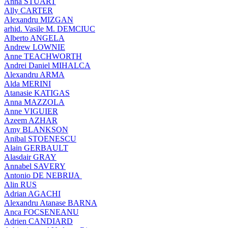
Anna STUART
Ally CARTER
Alexandru MIZGAN
arhid. Vasile M. DEMCIUC
Alberto ANGELA
Andrew LOWNIE
Anne TEACHWORTH
Andrei Daniel MIHALCA
Alexandru ARMA
Alda MERINI
Atanasie KATIGAS
Anna MAZZOLA
Anne VIGUIER
Azeem AZHAR
Amy BLANKSON
Anibal STOENESCU
Alain GERBAULT
Alasdair GRAY
Annabel SAVERY
Antonio DE NEBRIJA
Alin RUS
Adrian AGACHI
Alexandru Atanase BARNA
Anca FOCSENEANU
Adrien CANDIARD