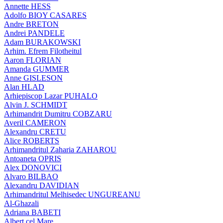
Annette HESS
Adolfo BIOY CASARES
Andre BRETON
Andrei PANDELE
Adam BURAKOWSKI
Arhim. Efrem Filotheitul
Aaron FLORIAN
Amanda GUMMER
Anne GISLESON
Alan HLAD
Arhiepiscop Lazar PUHALO
Alvin J. SCHMIDT
Arhimandrit Dumitru COBZARU
Averil CAMERON
Alexandru CRETU
Alice ROBERTS
Arhimandritul Zaharia ZAHAROU
Antoaneta OPRIS
Alex DONOVICI
Alvaro BILBAO
Alexandru DAVIDIAN
Arhimandritul Melhisedec UNGUREANU
Al-Ghazali
Adriana BABETI
Albert cel Mare