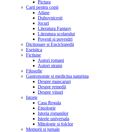
Pictura
Carti pentru copii
Atlase
Duhovnicesti
Jocuri
Literatura Fantasy
Literatura scolarului
Povesti si povestiri
Dictionare si Enciclopedii
Eseistica
Fictiune
Autori romani
Autori straini
Filosofie
Gastronomie si medicina naturista
Despre mancaruri
Despre remedii
Despre vinuri
Istorie
Casa Regala
Etnologie
Istoria romanilor
Istorie universala
Mitologie si folclor
Memorii si jurnale