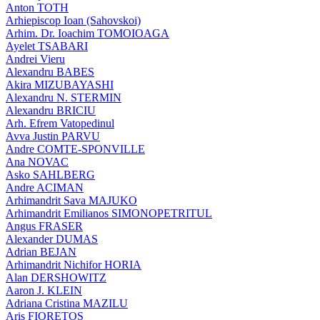
Anton TOTH
Arhiepiscop Ioan (Sahovskoi)
Arhim. Dr. Ioachim TOMOIOAGA
Ayelet TSABARI
Andrei Vieru
Alexandru BABES
Akira MIZUBAYASHI
Alexandru N. STERMIN
Alexandru BRICIU
Arh. Efrem Vatopedinul
Avva Justin PARVU
Andre COMTE-SPONVILLE
Ana NOVAC
Asko SAHLBERG
Andre ACIMAN
Arhimandrit Sava MAJUKO
Arhimandrit Emilianos SIMONOPETRITUL
Angus FRASER
Alexander DUMAS
Adrian BEJAN
Arhimandrit Nichifor HORIA
Alan DERSHOWITZ
Aaron J. KLEIN
Adriana Cristina MAZILU
Aris FIORETOS