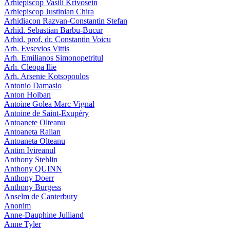
Arhiepiscop Vasili Krivosein
Arhiepiscop Justinian Chira
Arhidiacon Razvan-Constantin Stefan
Arhid. Sebastian Barbu-Bucur
Arhid. prof. dr. Constantin Voicu
Arh. Evsevios Vittis
Arh. Emilianos Simonopetritul
Arh. Cleopa Ilie
Arh. Arsenie Kotsopoulos
Antonio Damasio
Anton Holban
Antoine Golea Marc Vignal
Antoine de Saint-Exupéry
Antoanete Olteanu
Antoaneta Ralian
Antoaneta Olteanu
Antim Ivireanul
Anthony Stehlin
Anthony QUINN
Anthony Doerr
Anthony Burgess
Anselm de Canterbury
Anonim
Anne-Dauphine Julliand
Anne Tyler