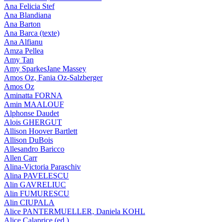
Ana Felicia Stef
Ana Blandiana
Ana Barton
Ana Barca (texte)
Ana Alfianu
Amza Pellea
Amy Tan
Amy SparkesJane Massey
Amos Oz, Fania Oz-Salzberger
Amos Oz
Aminatta FORNA
Amin MAALOUF
Alphonse Daudet
Alois GHERGUT
Allison Hoover Bartlett
Allison DuBois
Allesandro Baricco
Allen Carr
Alina-Victoria Paraschiv
Alina PAVELESCU
Alin GAVRELIUC
Alin FUMURESCU
Alin CIUPALA
Alice PANTERMUELLER, Daniela KOHL
Alice Calaprice (ed.)