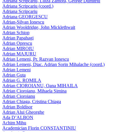
Adriana Scripcariu, Luiza Zamora, George Dumitriu
Adriana Scripcariu (coord.)
Adriana Scripcariu
Adriana GEORGESCU
Adrian-Silvan Ionescu
Adrian Wooldridge, John Micklethwait
Adrian Schiop
Adrian Papahagi
Adrian Oprescu
Adrian MIROIU
Adrian MAJURU
Adrian Lemeni, Pr. Razvan Ionescu
Adrian Lemeni, Diac. Adrian Sorin Mihalache (coord.)
Adrian Lemeni
Adrian Guta
Adrian G. ROMILA
Adrian CIOROIANU, Oana MIHAILA
Adrian Cioroianu, Mihaela Simina
Adrian Cioroianu
Adrian Chiaga, Cristina Chiaga
Adrian Boldisor
Adrian Alui Gheorghe
Ada D’ALBON
Achim Mihu
Academician Florin CONSTANTINIU