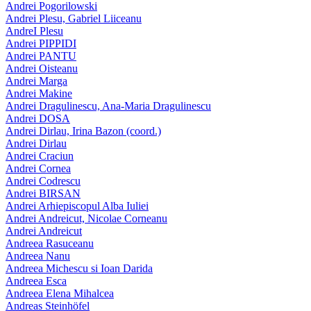
Andrei Pogorilowski
Andrei Plesu, Gabriel Liiceanu
AndreI Plesu
Andrei PIPPIDI
Andrei PANTU
Andrei Oisteanu
Andrei Marga
Andrei Makine
Andrei Dragulinescu, Ana-Maria Dragulinescu
Andrei DOSA
Andrei Dirlau, Irina Bazon (coord.)
Andrei Dirlau
Andrei Craciun
Andrei Cornea
Andrei Codrescu
Andrei BIRSAN
Andrei Arhiepiscopul Alba Iuliei
Andrei Andreicut, Nicolae Corneanu
Andrei Andreicut
Andreea Rasuceanu
Andreea Nanu
Andreea Michescu si Ioan Darida
Andreea Esca
Andreea Elena Mihalcea
Andreas Steinhöfel