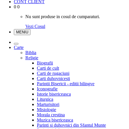
CONT CLIENT
0
0
Nu sunt produse in cosul de cumparaturi.
Vezi Cosul
MENIU
Carte
Biblia
Religie
Biografii
Carti de cult
Carti de rugaciuni
Carti duhovnicesti
Parintii Bisericii - editii bilingve
Iconografie
Istorie bisericeasca
Liturgica
Marturisitori
Misiologie
Morala crestina
Muzica bisericeasca
Parinti si duhovnici din Sfantul Munte