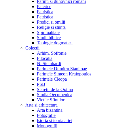
Parinti si duhovnici romani
Paterice
Patristica
Patristica
Predici si omilii
Religie si stiinta
Spiritualitate
Studii biblice
Teologie dogmatica
Colectii
Arhim. Sofronie
Filocalia
N. Steinhardt
Parintele Dumitru Staniloae
Parintele Simeon Kraiopoulos
Parintele Cleopa
PSB
Staretii de la Optina
Studia Oecumenica
Vietile Sfintilor
Arta si arhitectura
Arta bizantina
Fotografie
Istoria si teoria artei
Monografii