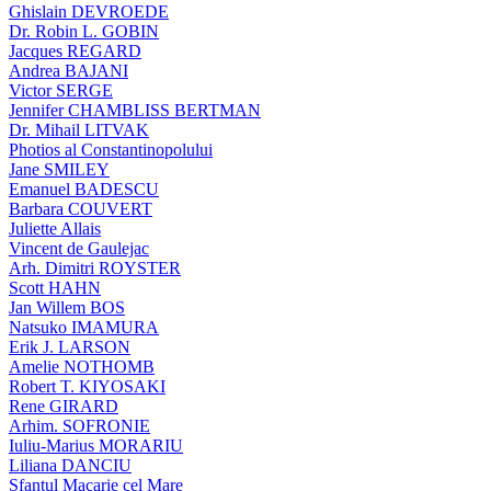
Ghislain DEVROEDE
Dr. Robin L. GOBIN
Jacques REGARD
Andrea BAJANI
Victor SERGE
Jennifer CHAMBLISS BERTMAN
Dr. Mihail LITVAK
Photios al Constantinopolului
Jane SMILEY
Emanuel BADESCU
Barbara COUVERT
Juliette Allais
Vincent de Gaulejac
Arh. Dimitri ROYSTER
Scott HAHN
Jan Willem BOS
Natsuko IMAMURA
Erik J. LARSON
Amelie NOTHOMB
Robert T. KIYOSAKI
Rene GIRARD
Arhim. SOFRONIE
Iuliu-Marius MORARIU
Liliana DANCIU
Sfantul Macarie cel Mare