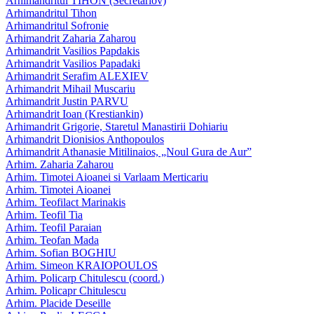
Arhimandritul TIHON (Secretariov)
Arhimandritul Tihon
Arhimandritul Sofronie
Arhimandrit Zaharia Zaharou
Arhimandrit Vasilios Papdakis
Arhimandrit Vasilios Papadaki
Arhimandrit Serafim ALEXIEV
Arhimandrit Mihail Muscariu
Arhimandrit Justin PARVU
Arhimandrit Ioan (Krestiankin)
Arhimandrit Grigorie, Staretul Manastirii Dohiariu
Arhimandrit Dionisios Anthopoulos
Arhimandrit Athanasie Mitilinaios, „Noul Gura de Aur”
Arhim. Zaharia Zaharou
Arhim. Timotei Aioanei si Varlaam Merticariu
Arhim. Timotei Aioanei
Arhim. Teofilact Marinakis
Arhim. Teofil Tia
Arhim. Teofil Paraian
Arhim. Teofan Mada
Arhim. Sofian BOGHIU
Arhim. Simeon KRAIOPOULOS
Arhim. Policarp Chitulescu (coord.)
Arhim. Policapr Chitulescu
Arhim. Placide Deseille