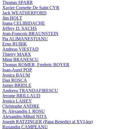
Thomas SPARR
Xavier Cornette De Saint CYR
Jack WEATHERFORD
Jim HOLT
Ioana CELIBIDACHE
Jeffrey D. SACHS
Jean-François BRAUNSTEIN
Pia ALIMANESTIANU
Erno RUBIK
Andreas VIESTAD
Thierry MARX
Mimi BRANESCU
Thomas ROMER, Frederic BOYER
Ioan-Aurel POP
Jessica BAUM
Dan ROSCA
James BRIDLE
Andreea TRANDAFIRESCU
Jerome BRILLAUD
Jessica LAHEY
Christophe ANDRE
Pr. Alexandru I. ROSU
Alexandru-Mihail NITA
Joseph RATZINGER (Papa Benedict al XVI-lea)
Ruxandra CAMPEANU