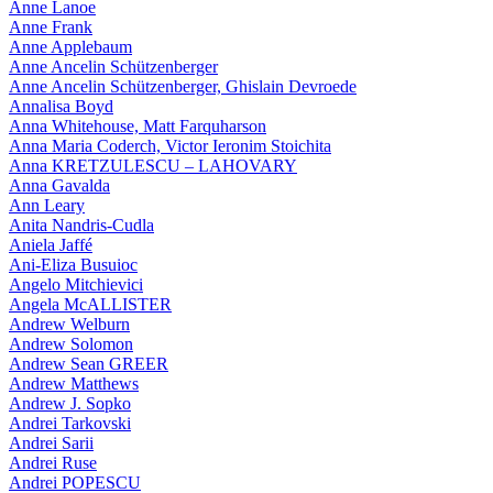
Anne Lanoe
Anne Frank
Anne Applebaum
Anne Ancelin Schützenberger
Anne Ancelin Schützenberger, Ghislain Devroede
Annalisa Boyd
Anna Whitehouse, Matt Farquharson
Anna Maria Coderch, Victor Ieronim Stoichita
Anna KRETZULESCU – LAHOVARY
Anna Gavalda
Ann Leary
Anita Nandris-Cudla
Aniela Jaffé
Ani-Eliza Busuioc
Angelo Mitchievici
Angela McALLISTER
Andrew Welburn
Andrew Solomon
Andrew Sean GREER
Andrew Matthews
Andrew J. Sopko
Andrei Tarkovski
Andrei Sarii
Andrei Ruse
Andrei POPESCU