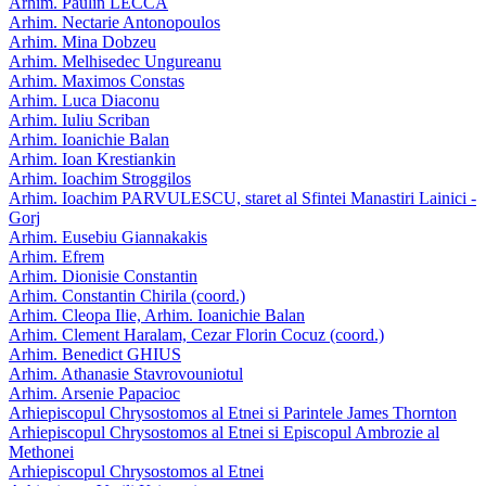
Arhim. Paulin LECCA
Arhim. Nectarie Antonopoulos
Arhim. Mina Dobzeu
Arhim. Melhisedec Ungureanu
Arhim. Maximos Constas
Arhim. Luca Diaconu
Arhim. Iuliu Scriban
Arhim. Ioanichie Balan
Arhim. Ioan Krestiankin
Arhim. Ioachim Stroggilos
Arhim. Ioachim PARVULESCU, staret al Sfintei Manastiri Lainici -
Gorj
Arhim. Eusebiu Giannakakis
Arhim. Efrem
Arhim. Dionisie Constantin
Arhim. Constantin Chirila (coord.)
Arhim. Cleopa Ilie, Arhim. Ioanichie Balan
Arhim. Clement Haralam, Cezar Florin Cocuz (coord.)
Arhim. Benedict GHIUS
Arhim. Athanasie Stavrovouniotul
Arhim. Arsenie Papacioc
Arhiepiscopul Chrysostomos al Etnei si Parintele James Thornton
Arhiepiscopul Chrysostomos al Etnei si Episcopul Ambrozie al
Methonei
Arhiepiscopul Chrysostomos al Etnei