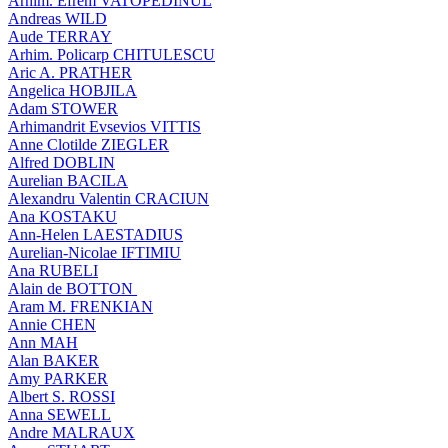
Arhim. Efrem VATOPEDINUL
Andreas WILD
Aude TERRAY
Arhim. Policarp CHITULESCU
Aric A. PRATHER
Angelica HOBJILA
Adam STOWER
Arhimandrit Evsevios VITTIS
Anne Clotilde ZIEGLER
Alfred DOBLIN
Aurelian BACILA
Alexandru Valentin CRACIUN
Ana KOSTAKU
Ann-Helen LAESTADIUS
Aurelian-Nicolae IFTIMIU
Ana RUBELI
Alain de BOTTON
Aram Μ. FRENKIAN
Annie CHEN
Ann MAH
Alan BAKER
Amy PARKER
Albert S. ROSSI
Anna SEWELL
Andre MALRAUX