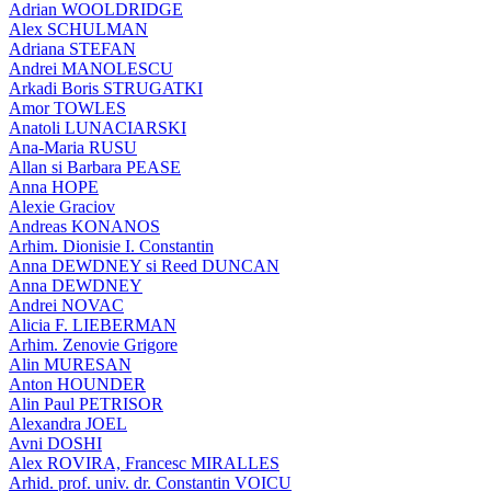
Adrian WOOLDRIDGE
Alex SCHULMAN
Adriana STEFAN
Andrei MANOLESCU
Arkadi Boris STRUGATKI
Amor TOWLES
Anatoli LUNACIARSKI
Ana-Maria RUSU
Allan si Barbara PEASE
Anna HOPE
Alexie Graciov
Andreas KONANOS
Arhim. Dionisie I. Constantin
Anna DEWDNEY si Reed DUNCAN
Anna DEWDNEY
Andrei NOVAC
Alicia F. LIEBERMAN
Arhim. Zenovie Grigore
Alin MURESAN
Anton HOUNDER
Alin Paul PETRISOR
Alexandra JOEL
Avni DOSHI
Alex ROVIRA, Francesc MIRALLES
Arhid. prof. univ. dr. Constantin VOICU