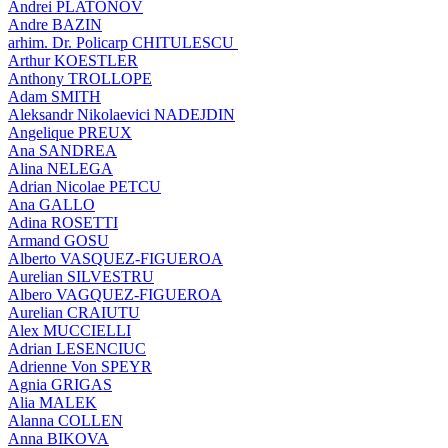
Andrei PLATONOV
Andre BAZIN
arhim. Dr. Policarp CHITULESCU
Arthur KOESTLER
Anthony TROLLOPE
Adam SMITH
Aleksandr Nikolaevici NADEJDIN
Angelique PREUX
Ana SANDREA
Alina NELEGA
Adrian Nicolae PETCU
Ana GALLO
Adina ROSETTI
Armand GOSU
Alberto VASQUEZ-FIGUEROA
Aurelian SILVESTRU
Albero VAGQUEZ-FIGUEROA
Aurelian CRAIUTU
Alex MUCCIELLI
Adrian LESENCIUC
Adrienne Von SPEYR
Agnia GRIGAS
Alia MALEK
Alanna COLLEN
Anna BIKOVA