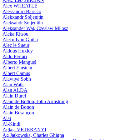
Alex. Leo SERBAN
Alex WHEATLE
Alessandro Baricco
Alekxandr Soljenitin
Aleksandr Soljenitin
Aleksander Wat, Czeslaw Milosz
Aleka Ritsou
Alecu Ivan Ghilia
Alec le Sueur
Aldous Huxley
Aldo Ferrari
Alberto Manguel
Albert Einstein
Albert Camus
Alawiya Sobh
Alan Watts
Alan ALDA
Alain Durel
Alain de Botton, John Armstrong
Alain de Botton
Alain Besançon
Alai
Al-Kindi
Aglaja VETERANYI
Ag Jatkowska, Charles Ghigna