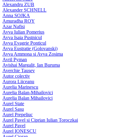
Alexandru ZUB
Alexander SCHNELL
Anna SOJKA
Amuradha ROY
Azar Nafisi
Avva Iulian Pomerius
Avva Isaia Pustnicul
Avva Evagrie Ponticul
Avva Eustratie (Golovanski)
Avva Ammona si Avva Zosima
Avril Pyman
Avishai Margalit, Ian Buruma
Averchie Tausev
Autor colectiv
Aurora Liiceanu
Aurelia Marinescu
Aurelia Balan-Mihailovici
Aurelia Balan Mihailovici
Aurel State
Aurel Sasu
Aurel Prepeliuc
Aurel Pavel si Ciprian Iulian Toroczkai
Aurel Pavel
Aurel IONESCU
Aurel Cioran