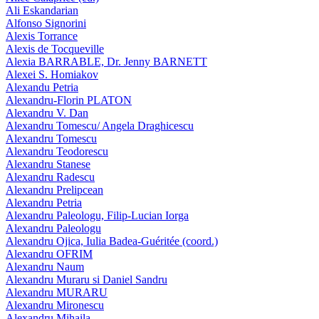
Ali Eskandarian
Alfonso Signorini
Alexis Torrance
Alexis de Tocqueville
Alexia BARRABLE, Dr. Jenny BARNETT
Alexei S. Homiakov
Alexandu Petria
Alexandru-Florin PLATON
Alexandru V. Dan
Alexandru Tomescu/ Angela Draghicescu
Alexandru Tomescu
Alexandru Teodorescu
Alexandru Stanese
Alexandru Radescu
Alexandru Prelipcean
Alexandru Petria
Alexandru Paleologu, Filip-Lucian Iorga
Alexandru Paleologu
Alexandru Ojica, Iulia Badea-Guéritée (coord.)
Alexandru OFRIM
Alexandru Naum
Alexandru Muraru si Daniel Sandru
Alexandru MURARU
Alexandru Mironescu
Alexandru Mihaila