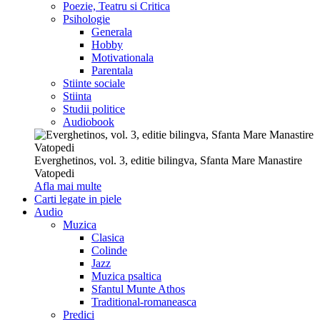
Poezie, Teatru si Critica
Psihologie
Generala
Hobby
Motivationala
Parentala
Stiinte sociale
Stiinta
Studii politice
Audiobook
Everghetinos, vol. 3, editie bilingva, Sfanta Mare Manastire
Vatopedi
Afla mai multe
Carti legate in piele
Audio
Muzica
Clasica
Colinde
Jazz
Muzica psaltica
Sfantul Munte Athos
Traditional-romaneasca
Predici