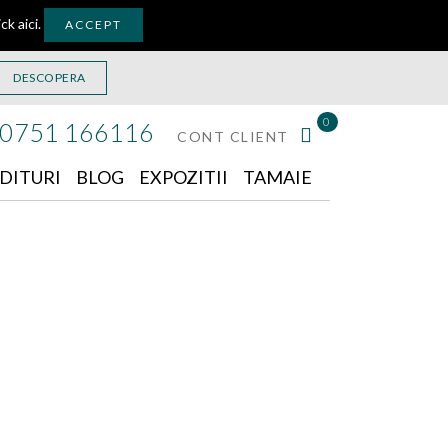
ick aici
.
ACCEPT
DESCOPERA
0
0751 166116
CONT CLIENT
DITURI
BLOG
EXPOZITII
TAMAIE