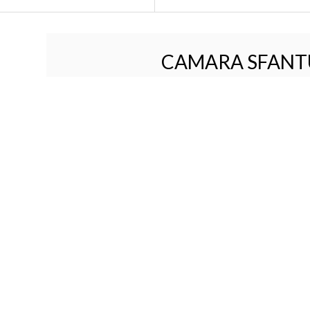
CAMARA SFANT
Magazin de produs
certificate ECO di
Athos, G
DESCOPE
UTILE
CONTACT
Ins
t
0751 166116
no
enti
librarie@librariabizantina.ro
Adr
 si conditii
str. Bibescu Voda, nr. 20, Bucuresti