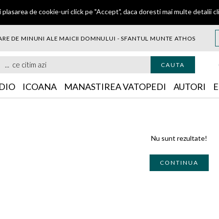
 plasarea de cookie-uri click pe "Accept", daca doresti mai multe detalii
cl
RE DE MINUNI ALE MAICII DOMNULUI - SFANTUL MUNTE ATHOS
citim azi
CAUTA
DIO
ICOANA
MANASTIREA VATOPEDI
AUTORI
E
Nu sunt rezultate!
CONTINUA