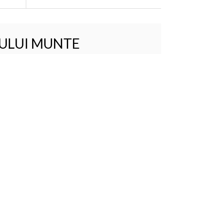
ULUI MUNTE
e manastiresti
n Sfantul Munte
recia
RA
NEWSLETTER
crie-te la newsletter si vei fi la curent cu ultimele
astre oferte!
esa de email
TRIMITE