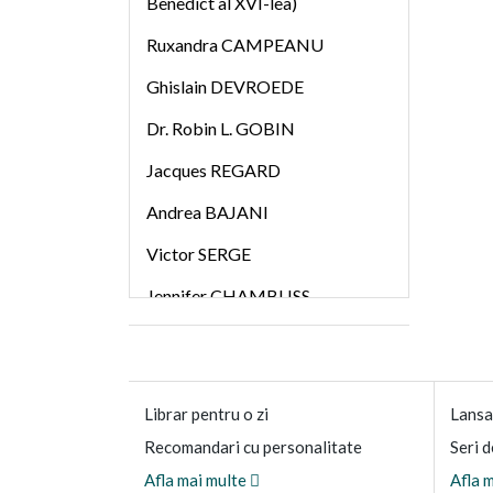
Benedict al XVI-lea)
Ruxandra CAMPEANU
Ghislain DEVROEDE
Dr. Robin L. GOBIN
Jacques REGARD
Andrea BAJANI
Victor SERGE
Jennifer CHAMBLISS
BERTMAN
Dr. Mihail LITVAK
Photios al Constantinopolului
Librar pentru o zi
Lansa
Jane SMILEY
Recomandari cu personalitate
Seri d
Afla mai multe
Afla 
Emanuel BADESCU