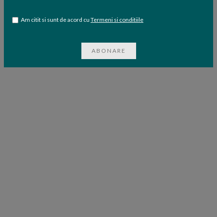
Am citit si sunt de acord cu
Termeni si conditiile
ABONARE