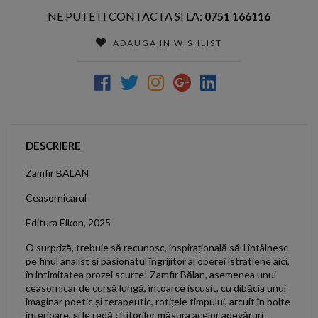
NE PUTETI CONTACTA SI LA:
0751 166116
ADAUGA IN WISHLIST
DESCRIERE
Zamfir BALAN
Ceasornicarul
Editura Eikon, 2025
O surpriză, trebuie să recunosc, inspirațională să-l întâlnesc
pe finul analist și pasionatul îngrijitor al operei istratiene aici,
în intimitatea prozei scurte! Zamfir Bălan, asemenea unui
ceasornicar de cursă lungă, întoarce iscusit, cu dibăcia unui
imaginar poetic și terapeutic, rotițele timpului, arcuit în bolte
interioare, și le redă cititorilor măsura acelor adevăruri