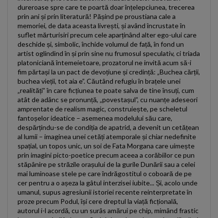
dureroase spre care te poartă doar înțelepciunea, trecerea
prin ani și prin literatură! Pășind pe proustiana cale a
memoriei, de data aceasta livrești, și având încrustate în
suflet mărturisiri precum cele aparținând alter ego-ului care
deschide și, simbolic, închide volumul de față, în fond un
artist oglindind în și prin sine nu frumosul speculativ, ci triada
platoniciană întemeietoare, prozatorul ne invită acum să-i
fim părtași la un pact de devoțiune și credință: „Buchea cărții,
buchea vieții, tot aia e”. Căutând refugiu în brațele unei
„realități” în care ficțiunea te poate salva de tine însuți, cum
atât de adânc se pronunță, „povestașul”, cu nuanțe adeseori
amprentate de realism magic, construiește, pe scheletul
fantoșelor ideatice – asemenea modelului său care,
despărțindu-se de condiția de apatrid, a devenit un cetățean
al lumii – imaginea unei cetăți atemporale și chiar nedefinite
spațial, un topos unic, un soi de Fata Morgana care uimește
prin imagini picto-poetice precum aceea a corăbiilor ce pun
stăpânire pe străzile orașului de la gurile Dunării sau a celei
mai luminoase stele pe care îndrăgostitul o coboară de pe
cer pentru a o așeza la gâtul interzisei iubite... Și, acolo unde
umanul, supus agresiunii istoriei recente reinterpretate în
proze precum Podul, își cere dreptul la viață ficțională,
autorul i-l acordă, cu un surâs amărui pe chip, mimând frastic