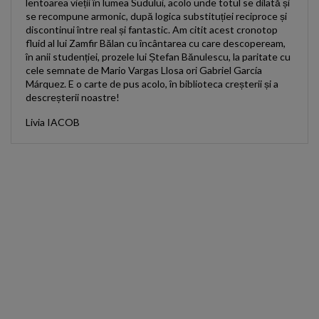
lentoarea vieții în lumea Sudului, acolo unde totul se dilată și
se recompune armonic, după logica substituției reciproce și
discontinui între real și fantastic. Am citit acest cronotop
fluid al lui Zamfir Bălan cu încântarea cu care descopeream,
în anii studenției, prozele lui Ștefan Bănulescu, la paritate cu
cele semnate de Mario Vargas Llosa ori Gabriel García
Márquez. E o carte de pus acolo, în biblioteca creșterii și a
descreșterii noastre!
Livia IACOB