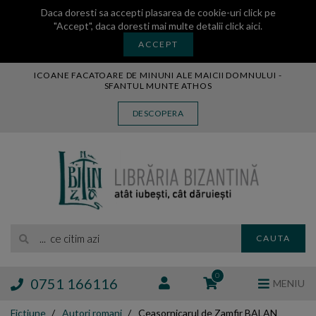
Daca doresti sa accepti plasarea de cookie-uri click pe
"Accept", daca doresti mai multe detalii
click aici
.
ACCEPT
ICOANE FACATOARE DE MINUNI ALE MAICII DOMNULUI -
SFANTUL MUNTE ATHOS
CARTE
DESCOPERA
CARTI LEGATE IN PIELE
AUDIO
ICOANA
MANASTIREA VATOPEDI
AUTORI
EDITURI
... ce citim azi
CAUTA
BLOG
EXPOZITII
0
0751 166116
MENIU
TAMAIE
Fictiune
Autori romani
Ceasornicarul de Zamfir BALAN