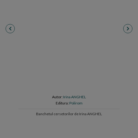
Autor:
Irina ANGHEL
Editura:
Polirom
Banchetul cersetorilor de Irina ANGHEL
Cart