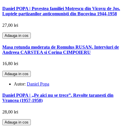
Daniel POPA | Povestea familiei Motrescu din Vicovu de Jos.
Luptele partizanilor anticomunisti din Bucovina 1944-1958
27,00 lei
Adauga in cos
Masa rotunda moderata de Romulus RUSAN. Interviuri de
Andreea CARSTEA si Corina CIMPOIERU
16,80 lei
Adauga in cos
Autor:
Daniel Popa
Daniel POPA | „Pe aici nu se trece”. Revolte taranesti din
Vrancea (1957-1958)
28,00 lei
Adauga in cos