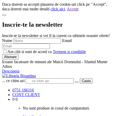
Daca doresti sa accepti plasarea de cookie-uri click pe "Accept",
daca doresti mai multe detalii
click aici
.
Accept
Inscrie-te la newsletter
Inscrie-te la newsletter si vei fi la curent cu ultimele noastre oferte!
Nume
Email
Am citit si sunt de acord cu
Termeni si conditiile
Abonare
Icoane facatoare de minuni ale Maicii Domnului - Sfantul Munte
Athos
Descopera
... ce citim azi
Cauta
0751 166116
CONT CLIENT
0
0
Nu sunt produse in cosul de cumparaturi.