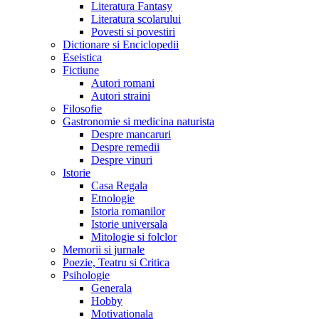
Literatura Fantasy
Literatura scolarului
Povesti si povestiri
Dictionare si Enciclopedii
Eseistica
Fictiune
Autori romani
Autori straini
Filosofie
Gastronomie si medicina naturista
Despre mancaruri
Despre remedii
Despre vinuri
Istorie
Casa Regala
Etnologie
Istoria romanilor
Istorie universala
Mitologie si folclor
Memorii si jurnale
Poezie, Teatru si Critica
Psihologie
Generala
Hobby
Motivationala