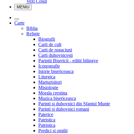
Vezi Cosul
MENIU
Carte
Biblia
Religie
Biografii
Carti de cult
Carti de rugaciuni
Carti duhovnicesti
Parintii Bisericii - editii bilingve
Iconografie
Istorie bisericeasca
Liturgica
Marturisitori
Misiologie
Morala crestina
Muzica bisericeasca
Parinti si duhovnici din Sfantul Munte
Parinti si duhovnici romani
Paterice
Patristica
Patristica
Predici si omilii