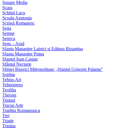
Square Media
Scara
Schitul Lacu
Scoala Agatonia
Scrisul Romanesc
Sega
Semne
Seneca
Sens – Arad
Sfanta Manastire Lainici si Editura Bizantina
Sfanta Manastire Putna
Sfantul Ioan Casian
Sfântul Nectarie
Sfintei Biserici Mitropolitane „Sfantul Grigorie Palama”
Sophia
Tehno-Art
Tehnopress
Teofilia
Theosis
Timpul
Tracus Arte
Traditia Romaneasca
Trei
Triade
Trinitas