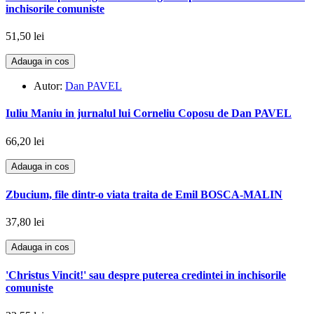
inchisorile comuniste
51,50 lei
Adauga in cos
Autor:
Dan PAVEL
Iuliu Maniu in jurnalul lui Corneliu Coposu de Dan PAVEL
66,20 lei
Adauga in cos
Zbucium, file dintr-o viata traita de Emil BOSCA-MALIN
37,80 lei
Adauga in cos
'Christus Vincit!' sau despre puterea credintei in inchisorile
comuniste