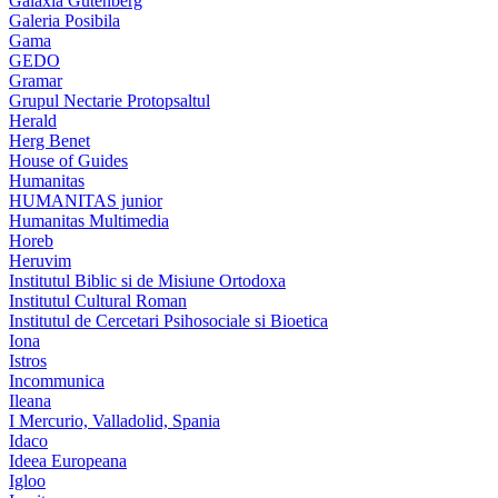
Galaxia Gutenberg
Galeria Posibila
Gama
GEDO
Gramar
Grupul Nectarie Protopsaltul
Herald
Herg Benet
House of Guides
Humanitas
HUMANITAS junior
Humanitas Multimedia
Horeb
Heruvim
Institutul Biblic si de Misiune Ortodoxa
Institutul Cultural Roman
Institutul de Cercetari Psihosociale si Bioetica
Iona
Istros
Incommunica
Ileana
I Mercurio, Valladolid, Spania
Idaco
Ideea Europeana
Igloo