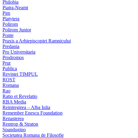
Philobia
Piatra-Neamt
Pim
Platytera
Polirom
Polirom Junior
Ponte
Praxis a Arhiepiscopiei Ramnicului
Predania
Pro Universitaria
Prodromos
Prut
Publica
Revistei TIMPUL
ROST
Romana
Rao
Ratio et Revelatio
RBA Media
Reintregirea – Alba Iulia
Remember Enescu Foundation
Renasterea
Rentrop & Straton
Spandugino
Societatea Romana de Filosofie