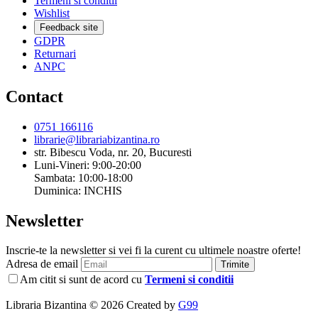
Termeni si conditii
Wishlist
Feedback site
GDPR
Returnari
ANPC
Contact
0751 166116
librarie@librariabizantina.ro
str. Bibescu Voda, nr. 20, Bucuresti
Luni-Vineri: 9:00-20:00
Sambata: 10:00-18:00
Duminica: INCHIS
Newsletter
Inscrie-te la newsletter si vei fi la curent cu ultimele noastre oferte!
Adresa de email
Trimite
Am citit si sunt de acord cu
Termeni si conditii
Libraria Bizantina © 2026 Created by
G99