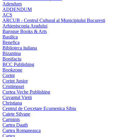
Adendum
ADDENDUM
ACS
ARCUB - Centrul Cultural al Municipiului Bucuresti
Arhiepiscopia Aradului
Baroque Books & Arts
Basilica
Benefica
Biblioteca italiana
Bizantina
Bonifaciu
BCC Publishing
Bookzone
Corint
Corint Junior
Cristimpuri
Curtea Veche Publishing
Cuvantul Vietii
Christiana
Centrul de Cercetare Ecumenica Sibiu
Caiete Silvane
Carminis
Cartea Daath
Cartea Romaneasca
Cartex