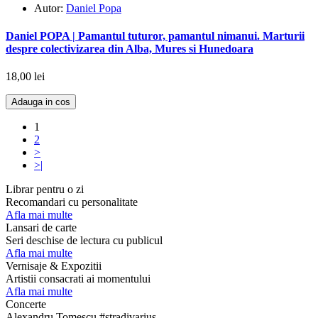
Autor:
Daniel Popa
Daniel POPA | Pamantul tuturor, pamantul nimanui. Marturii
despre colectivizarea din Alba, Mures si Hunedoara
18,00 lei
Adauga in cos
1
2
>
>|
Librar pentru o zi
Recomandari cu personalitate
Afla mai multe
Lansari de carte
Seri deschise de lectura cu publicul
Afla mai multe
Vernisaje & Expozitii
Artistii consacrati ai momentului
Afla mai multe
Concerte
Alexandru Tomescu #stradivarius