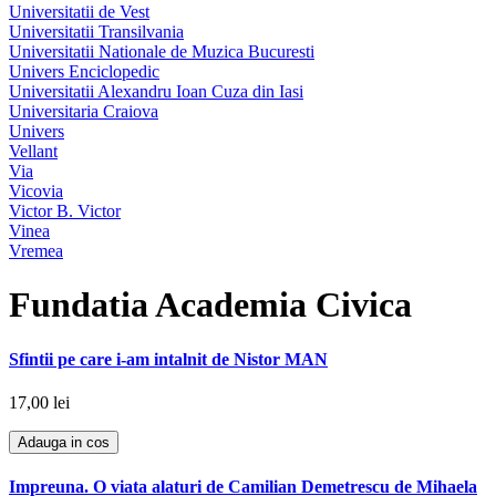
Universitatii de Vest
Universitatii Transilvania
Universitatii Nationale de Muzica Bucuresti
Univers Enciclopedic
Universitatii Alexandru Ioan Cuza din Iasi
Universitaria Craiova
Univers
Vellant
Via
Vicovia
Victor B. Victor
Vinea
Vremea
Fundatia Academia Civica
Sfintii pe care i-am intalnit de Nistor MAN
17,00 lei
Adauga in cos
Impreuna. O viata alaturi de Camilian Demetrescu de Mihaela