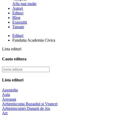
Afla mai multe
Autori
Edituri
Blog
Expozitii
Tamaie
Edituri
Fundatia Academia Civica
Lista edituri
Cauta editura
Lista edituri
Apostolia
Aula
Areopag
Arhiepiscopia Buzaului si Vrancei
Arhiepiscopiei Dunarii de Jos
Art