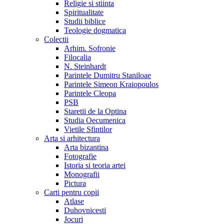
Religie si stiinta
Spiritualitate
Studii biblice
Teologie dogmatica
Colectii
Arhim. Sofronie
Filocalia
N. Steinhardt
Parintele Dumitru Staniloae
Parintele Simeon Kraiopoulos
Parintele Cleopa
PSB
Staretii de la Optina
Studia Oecumenica
Vietile Sfintilor
Arta si arhitectura
Arta bizantina
Fotografie
Istoria si teoria artei
Monografii
Pictura
Carti pentru copii
Atlase
Duhovnicesti
Jocuri