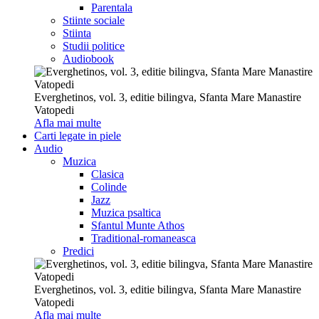
Parentala
Stiinte sociale
Stiinta
Studii politice
Audiobook
Everghetinos, vol. 3, editie bilingva, Sfanta Mare Manastire
Vatopedi
Afla mai multe
Carti legate in piele
Audio
Muzica
Clasica
Colinde
Jazz
Muzica psaltica
Sfantul Munte Athos
Traditional-romaneasca
Predici
Everghetinos, vol. 3, editie bilingva, Sfanta Mare Manastire
Vatopedi
Afla mai multe