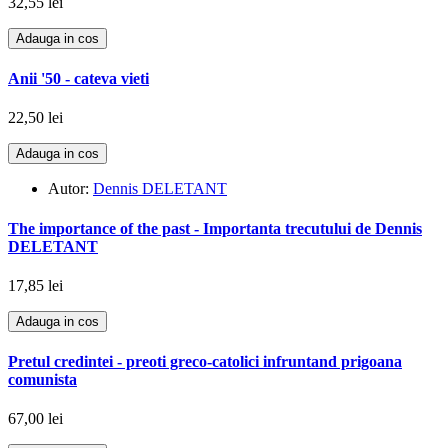
32,55 lei
Adauga in cos
Anii '50 - cateva vieti
22,50 lei
Adauga in cos
Autor:
Dennis DELETANT
The importance of the past - Importanta trecutului de Dennis
DELETANT
17,85 lei
Adauga in cos
Pretul credintei - preoti greco-catolici infruntand prigoana
comunista
67,00 lei