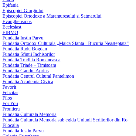
Epifania
Episcopiei Giurgiului
Episcopiei Ortodoxe a Maramuresului si Satmarului,
Evanghelismos
Ecclesiast
EIBMO
Fundatia Iustin Parvu
Fundatia Ortodox-Culturala „Maica Sfanta - Bucuria Neasteptata”
Fundatia Radu Bogdan
Fundatia Sfintii Inchisorilor
Fundatia Traditia Romaneasca
Fundatia Triade – Timisoara
Fundatia Gandul Aprins
Fundatia Centrul Cultural Pantelimon
Fundatia Academia Civica
Favorit
Felicitas
Filos
For You
Frontiera
Fundatia Culturala Memoria
Fundatia Culturala Memoria sub egida Uniunii Scriitorilor din Ro
Filocalia
Fundatia Justin Parvu