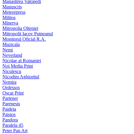
Manastirea Vatopedi
Manuscris
Meteorpress
Militos
Minerva
Mitropolia Olteniei
Mitropolit Iacov Putneanul
Monitorul Oficial R.A.
Muzicala
Nemi
Neverland
Nicolae al Romaniei
Noi Media Print
Niculescu
Nicodim Aghioritul
Nemira
Ordessos
Oscar Print
Partener
Parenesis
Paideia
Paisios
Pandora
Paralela 45
Peter Pan Art