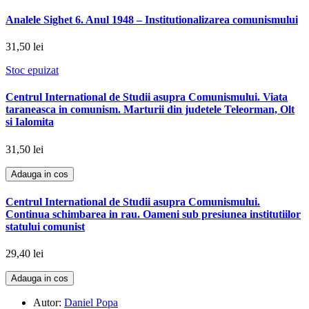
Analele Sighet 6. Anul 1948 – Institutionalizarea comunismului
31,50 lei
Stoc epuizat
Centrul International de Studii asupra Comunismului. Viata
taraneasca in comunism. Marturii din judetele Teleorman, Olt
si Ialomita
31,50 lei
Adauga in cos
Centrul International de Studii asupra Comunismului.
Continua schimbarea in rau. Oameni sub presiunea institutiilor
statului comunist
29,40 lei
Adauga in cos
Autor:
Daniel Popa