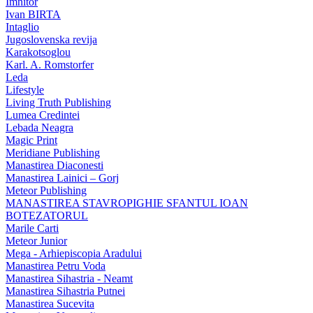
Imnitor
Ivan BIRTA
Intaglio
Jugoslovenska revija
Karakotsoglou
Karl. A. Romstorfer
Leda
Lifestyle
Living Truth Publishing
Lumea Credintei
Lebada Neagra
Magic Print
Meridiane Publishing
Manastirea Diaconesti
Manastirea Lainici – Gorj
Meteor Publishing
MANASTIREA STAVROPIGHIE SFANTUL IOAN
BOTEZATORUL
Marile Carti
Meteor Junior
Mega - Arhiepiscopia Aradului
Manastirea Petru Voda
Manastirea Sihastria - Neamt
Manastirea Sihastria Putnei
Manastirea Sucevita