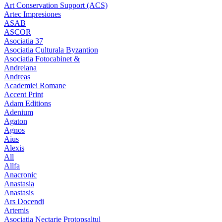
Art Conservation Support (ACS)
Artec Impresiones
ASAB
ASCOR
Asociatia 37
Asociatia Culturala Byzantion
Asociatia Fotocabinet &
Andreiana
Andreas
Academiei Romane
Accent Print
Adam Editions
Adenium
Agaton
Agnos
Aius
Alexis
All
Allfa
Anacronic
Anastasia
Anastasis
Ars Docendi
Artemis
Asociatia Nectarie Protopsaltul