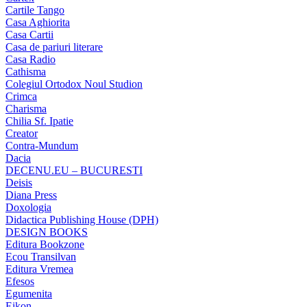
Cartile Tango
Casa Aghiorita
Casa Cartii
Casa de pariuri literare
Casa Radio
Cathisma
Colegiul Ortodox Noul Studion
Crimca
Charisma
Chilia Sf. Ipatie
Creator
Contra-Mundum
Dacia
DECENU.EU – BUCURESTI
Deisis
Diana Press
Doxologia
Didactica Publishing House (DPH)
DESIGN BOOKS
Editura Bookzone
Ecou Transilvan
Editura Vremea
Efesos
Egumenita
Eikon