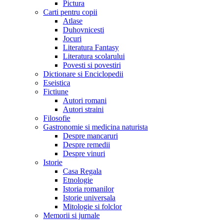
Pictura
Carti pentru copii
Atlase
Duhovnicesti
Jocuri
Literatura Fantasy
Literatura scolarului
Povesti si povestiri
Dictionare si Enciclopedii
Eseistica
Fictiune
Autori romani
Autori straini
Filosofie
Gastronomie si medicina naturista
Despre mancaruri
Despre remedii
Despre vinuri
Istorie
Casa Regala
Etnologie
Istoria romanilor
Istorie universala
Mitologie si folclor
Memorii si jurnale