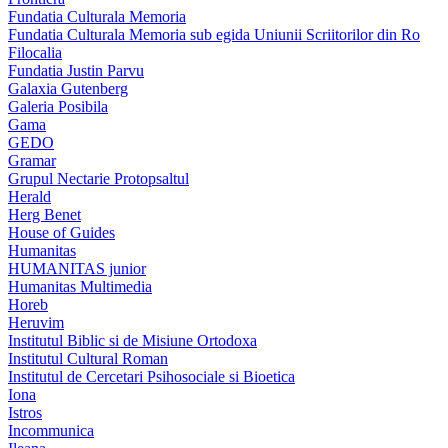
Fundatia Culturala Memoria
Fundatia Culturala Memoria sub egida Uniunii Scriitorilor din Ro
Filocalia
Fundatia Justin Parvu
Galaxia Gutenberg
Galeria Posibila
Gama
GEDO
Gramar
Grupul Nectarie Protopsaltul
Herald
Herg Benet
House of Guides
Humanitas
HUMANITAS junior
Humanitas Multimedia
Horeb
Heruvim
Institutul Biblic si de Misiune Ortodoxa
Institutul Cultural Roman
Institutul de Cercetari Psihosociale si Bioetica
Iona
Istros
Incommunica