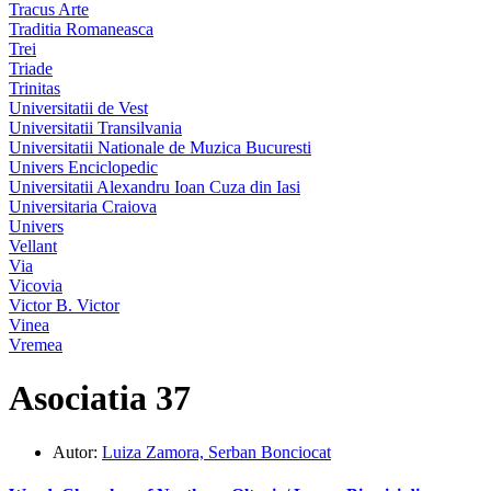
Tracus Arte
Traditia Romaneasca
Trei
Triade
Trinitas
Universitatii de Vest
Universitatii Transilvania
Universitatii Nationale de Muzica Bucuresti
Univers Enciclopedic
Universitatii Alexandru Ioan Cuza din Iasi
Universitaria Craiova
Univers
Vellant
Via
Vicovia
Victor B. Victor
Vinea
Vremea
Asociatia 37
Autor:
Luiza Zamora, Serban Bonciocat