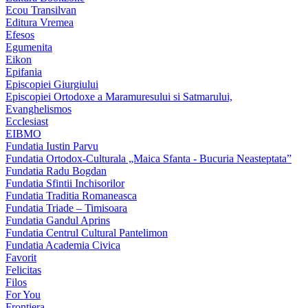
Ecou Transilvan
Editura Vremea
Efesos
Egumenita
Eikon
Epifania
Episcopiei Giurgiului
Episcopiei Ortodoxe a Maramuresului si Satmarului,
Evanghelismos
Ecclesiast
EIBMO
Fundatia Iustin Parvu
Fundatia Ortodox-Culturala „Maica Sfanta - Bucuria Neasteptata”
Fundatia Radu Bogdan
Fundatia Sfintii Inchisorilor
Fundatia Traditia Romaneasca
Fundatia Triade – Timisoara
Fundatia Gandul Aprins
Fundatia Centrul Cultural Pantelimon
Fundatia Academia Civica
Favorit
Felicitas
Filos
For You
Frontiera