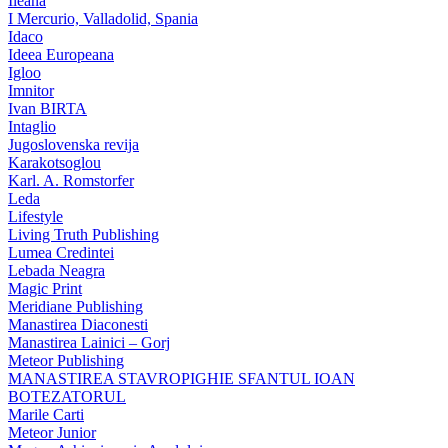
Ileana
I Mercurio, Valladolid, Spania
Idaco
Ideea Europeana
Igloo
Imnitor
Ivan BIRTA
Intaglio
Jugoslovenska revija
Karakotsoglou
Karl. A. Romstorfer
Leda
Lifestyle
Living Truth Publishing
Lumea Credintei
Lebada Neagra
Magic Print
Meridiane Publishing
Manastirea Diaconesti
Manastirea Lainici – Gorj
Meteor Publishing
MANASTIREA STAVROPIGHIE SFANTUL IOAN
BOTEZATORUL
Marile Carti
Meteor Junior