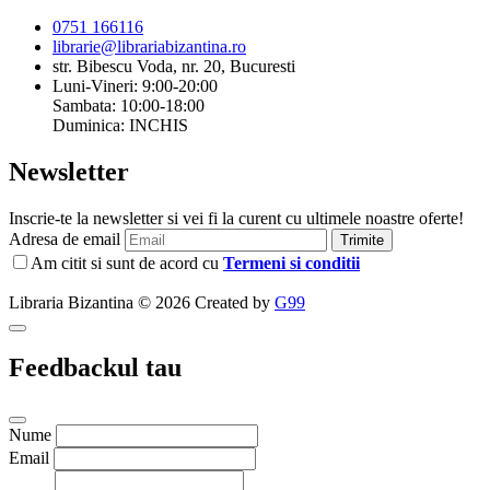
0751 166116
librarie@librariabizantina.ro
str. Bibescu Voda, nr. 20, Bucuresti
Luni-Vineri: 9:00-20:00
Sambata: 10:00-18:00
Duminica: INCHIS
Newsletter
Inscrie-te la newsletter si vei fi la curent cu ultimele noastre oferte!
Adresa de email
Trimite
Am citit si sunt de acord cu
Termeni si conditii
Libraria Bizantina © 2026 Created by
G99
Feedbackul tau
Nume
Email