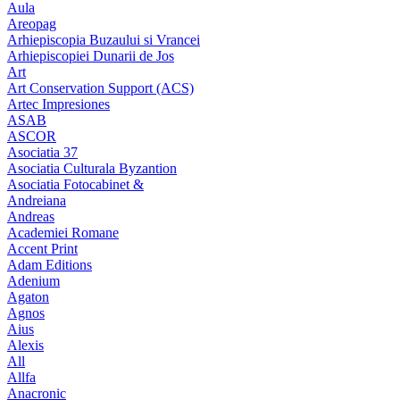
Aula
Areopag
Arhiepiscopia Buzaului si Vrancei
Arhiepiscopiei Dunarii de Jos
Art
Art Conservation Support (ACS)
Artec Impresiones
ASAB
ASCOR
Asociatia 37
Asociatia Culturala Byzantion
Asociatia Fotocabinet &
Andreiana
Andreas
Academiei Romane
Accent Print
Adam Editions
Adenium
Agaton
Agnos
Aius
Alexis
All
Allfa
Anacronic