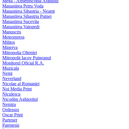
Mega - Arhiepiscopia Aradului
Manastirea Petru Voda
Manastirea Sihastria - Neamt
Manastirea Sihastria Putnei
Manastirea Sucevita
Manastirea Vatopedi
Manuscris
Meteorpress
Militos
Minerva
Mitropolia Olteniei
Mitropolit Iacov Putneanul
Monitorul Oficial R.A.
Muzicala
Nemi
Neverland
Nicolae al Romaniei
Noi Media Print
Niculescu
Nicodim Aghioritul
Nemira
Ordessos
Oscar Print
Partener
Parenesis