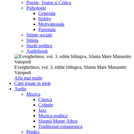
Poezie, Teatru si Critica
Psihologie
Generala
Hobby
Motivationala
Parentala
Stiinte sociale
Stiinta
Studii politice
Audiobook
Everghetinos, vol. 3, editie bilingva, Sfanta Mare Manastire
Vatopedi
Afla mai multe
Carti legate in piele
Audio
Muzica
Clasica
Colinde
Jazz
Muzica psaltica
Sfantul Munte Athos
Traditional-romaneasca
Predici