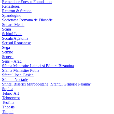
Remember Enescu Foundation
Renasterea
Rentrop & Straton
Spandugino
Societatea Romana de Filosofie
Square Media
Scara
Schitul Lacu
Scoala Agatonia
Scrisul Romanesc
Sega
Semne
Seneca
Sens – Arad
Sfanta Manastire Lainici si Editura Bizantina
Sfanta Manastire Putna
Sfantul Ioan Casian
Sfântul Nectarie
Sfintei Biserici Mitropolitane „Sfantul Grigorie Palama”
Sophia
Tehno-Art
Tehnopress
Teofilia
Theosis
Timpul