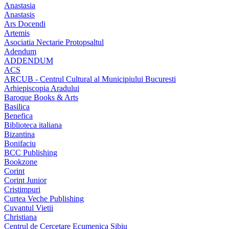
Anastasia
Anastasis
Ars Docendi
Artemis
Asociatia Nectarie Protopsaltul
Adendum
ADDENDUM
ACS
ARCUB - Centrul Cultural al Municipiului Bucuresti
Arhiepiscopia Aradului
Baroque Books & Arts
Basilica
Benefica
Biblioteca italiana
Bizantina
Bonifaciu
BCC Publishing
Bookzone
Corint
Corint Junior
Cristimpuri
Curtea Veche Publishing
Cuvantul Vietii
Christiana
Centrul de Cercetare Ecumenica Sibiu