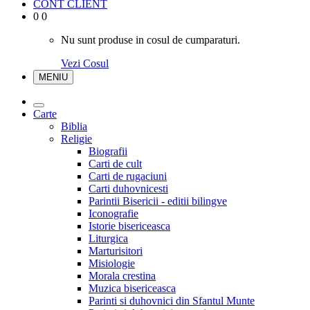
CONT CLIENT
0
0
Nu sunt produse in cosul de cumparaturi.
Vezi Cosul
MENIU
Carte
Biblia
Religie
Biografii
Carti de cult
Carti de rugaciuni
Carti duhovnicesti
Parintii Bisericii - editii bilingve
Iconografie
Istorie bisericeasca
Liturgica
Marturisitori
Misiologie
Morala crestina
Muzica bisericeasca
Parinti si duhovnici din Sfantul Munte