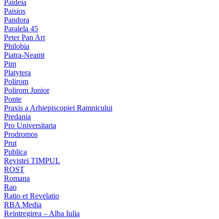
Paideia
Paisios
Pandora
Paralela 45
Peter Pan Art
Philobia
Piatra-Neamt
Pim
Platytera
Polirom
Polirom Junior
Ponte
Praxis a Arhiepiscopiei Ramnicului
Predania
Pro Universitaria
Prodromos
Prut
Publica
Revistei TIMPUL
ROST
Romana
Rao
Ratio et Revelatio
RBA Media
Reintregirea – Alba Iulia