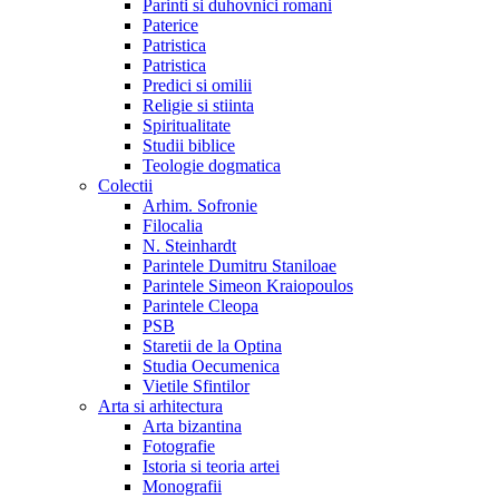
Parinti si duhovnici romani
Paterice
Patristica
Patristica
Predici si omilii
Religie si stiinta
Spiritualitate
Studii biblice
Teologie dogmatica
Colectii
Arhim. Sofronie
Filocalia
N. Steinhardt
Parintele Dumitru Staniloae
Parintele Simeon Kraiopoulos
Parintele Cleopa
PSB
Staretii de la Optina
Studia Oecumenica
Vietile Sfintilor
Arta si arhitectura
Arta bizantina
Fotografie
Istoria si teoria artei
Monografii