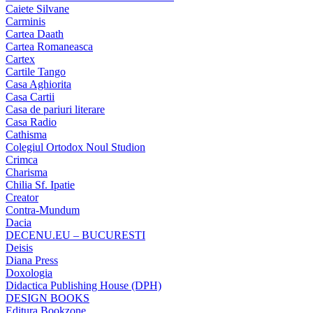
Caiete Silvane
Carminis
Cartea Daath
Cartea Romaneasca
Cartex
Cartile Tango
Casa Aghiorita
Casa Cartii
Casa de pariuri literare
Casa Radio
Cathisma
Colegiul Ortodox Noul Studion
Crimca
Charisma
Chilia Sf. Ipatie
Creator
Contra-Mundum
Dacia
DECENU.EU – BUCURESTI
Deisis
Diana Press
Doxologia
Didactica Publishing House (DPH)
DESIGN BOOKS
Editura Bookzone