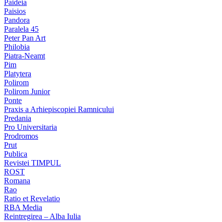
Paideia
Paisios
Pandora
Paralela 45
Peter Pan Art
Philobia
Piatra-Neamt
Pim
Platytera
Polirom
Polirom Junior
Ponte
Praxis a Arhiepiscopiei Ramnicului
Predania
Pro Universitaria
Prodromos
Prut
Publica
Revistei TIMPUL
ROST
Romana
Rao
Ratio et Revelatio
RBA Media
Reintregirea – Alba Iulia