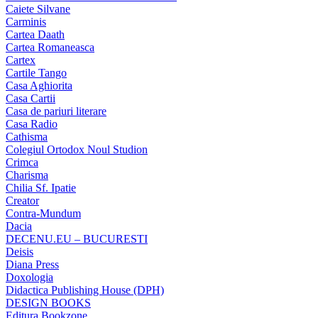
Caiete Silvane
Carminis
Cartea Daath
Cartea Romaneasca
Cartex
Cartile Tango
Casa Aghiorita
Casa Cartii
Casa de pariuri literare
Casa Radio
Cathisma
Colegiul Ortodox Noul Studion
Crimca
Charisma
Chilia Sf. Ipatie
Creator
Contra-Mundum
Dacia
DECENU.EU – BUCURESTI
Deisis
Diana Press
Doxologia
Didactica Publishing House (DPH)
DESIGN BOOKS
Editura Bookzone