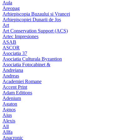
Aula
Areopag
Arhiepiscopia Buzaului si Vrancei
Arhiepiscopiei Dunarii de Jos
Art
Art Conservation Support (ACS)
Artec Impresiones
ASAB
ASCOR
Asociatia 37
Asociatia Culturala Byzantion
Asociatia Fotocabinet &
Andreiana
Andreas
Academiei Romane
Accent Print
Adam Editions
Adenium
Agaton
Agnos
Aius
Alexis
All
Allfa
Anacronic