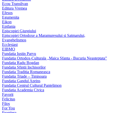
Ecou Transilvan
Editura Vremea
Efesos
Egumenita
Eikon
Epifania
Episcopiei Giurgiului
Episcopiei Ortodoxe a Maramuresului si Satmarului,
Evanghelismos
Ecclesiast
EIBMO
Fundatia Iustin Parvu
Fundatia Ortodox-Culturala „Maica Sfanta - Bucuria Neasteptata”
Fundatia Radu Bogdan
Fundatia Sfintii Inchisorilor
Fundatia Traditia Romaneasca
Fundatia Triade – Timisoara
Fundatia Gandul Aprins
Fundatia Centrul Cultural Pantelimon
Fundatia Academia Civica
Favorit
Felicitas
Filos
For You
Frontiera