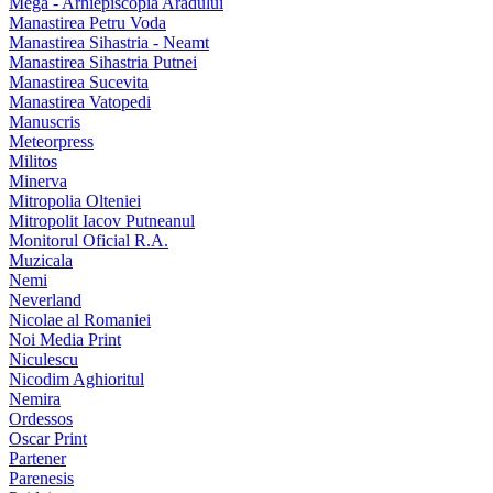
Mega - Arhiepiscopia Aradului
Manastirea Petru Voda
Manastirea Sihastria - Neamt
Manastirea Sihastria Putnei
Manastirea Sucevita
Manastirea Vatopedi
Manuscris
Meteorpress
Militos
Minerva
Mitropolia Olteniei
Mitropolit Iacov Putneanul
Monitorul Oficial R.A.
Muzicala
Nemi
Neverland
Nicolae al Romaniei
Noi Media Print
Niculescu
Nicodim Aghioritul
Nemira
Ordessos
Oscar Print
Partener
Parenesis