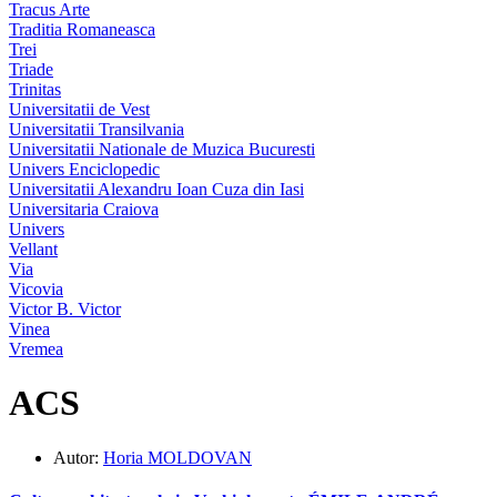
Tracus Arte
Traditia Romaneasca
Trei
Triade
Trinitas
Universitatii de Vest
Universitatii Transilvania
Universitatii Nationale de Muzica Bucuresti
Univers Enciclopedic
Universitatii Alexandru Ioan Cuza din Iasi
Universitaria Craiova
Univers
Vellant
Via
Vicovia
Victor B. Victor
Vinea
Vremea
ACS
Autor:
Horia MOLDOVAN