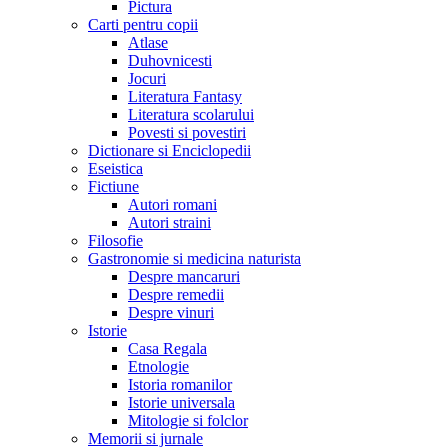
Pictura
Carti pentru copii
Atlase
Duhovnicesti
Jocuri
Literatura Fantasy
Literatura scolarului
Povesti si povestiri
Dictionare si Enciclopedii
Eseistica
Fictiune
Autori romani
Autori straini
Filosofie
Gastronomie si medicina naturista
Despre mancaruri
Despre remedii
Despre vinuri
Istorie
Casa Regala
Etnologie
Istoria romanilor
Istorie universala
Mitologie si folclor
Memorii si jurnale