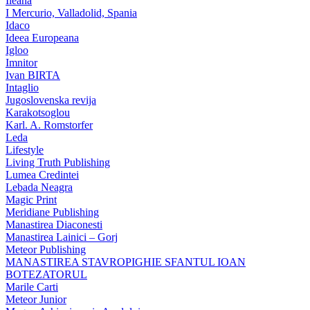
Ileana
I Mercurio, Valladolid, Spania
Idaco
Ideea Europeana
Igloo
Imnitor
Ivan BIRTA
Intaglio
Jugoslovenska revija
Karakotsoglou
Karl. A. Romstorfer
Leda
Lifestyle
Living Truth Publishing
Lumea Credintei
Lebada Neagra
Magic Print
Meridiane Publishing
Manastirea Diaconesti
Manastirea Lainici – Gorj
Meteor Publishing
MANASTIREA STAVROPIGHIE SFANTUL IOAN
BOTEZATORUL
Marile Carti
Meteor Junior