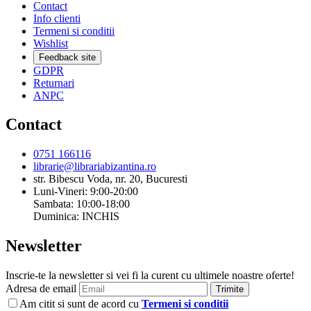
Contact
Info clienti
Termeni si conditii
Wishlist
Feedback site
GDPR
Returnari
ANPC
Contact
0751 166116
librarie@librariabizantina.ro
str. Bibescu Voda, nr. 20, Bucuresti
Luni-Vineri: 9:00-20:00
Sambata: 10:00-18:00
Duminica: INCHIS
Newsletter
Inscrie-te la newsletter si vei fi la curent cu ultimele noastre oferte!
Adresa de email
Trimite
Am citit si sunt de acord cu
Termeni si conditii