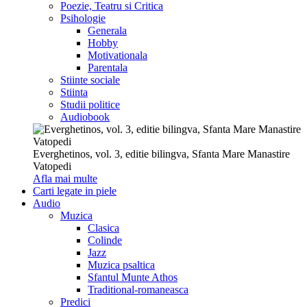
Poezie, Teatru si Critica
Psihologie
Generala
Hobby
Motivationala
Parentala
Stiinte sociale
Stiinta
Studii politice
Audiobook
Everghetinos, vol. 3, editie bilingva, Sfanta Mare Manastire
Vatopedi
Afla mai multe
Carti legate in piele
Audio
Muzica
Clasica
Colinde
Jazz
Muzica psaltica
Sfantul Munte Athos
Traditional-romaneasca
Predici