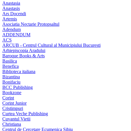
Anastasia
Anastasis
Ars Docendi
Artemis
Asociatia Nectarie Protopsaltul
Adendum
ADDENDUM
ACS
ARCUB - Centrul Cultural al Municipiului Bucuresti
Arhiepiscopia Aradului
Baroque Books & Arts
Basilica
Benefica
Biblioteca italiana
Bizantina
Bonifaciu
BCC Publishing
Bookzone
Corint
Corint Junior
Cristimpuri
Curtea Veche Publishing
Cuvantul Vietii
Christiana
Centrul de Cercetare Ecumenica Sibiu