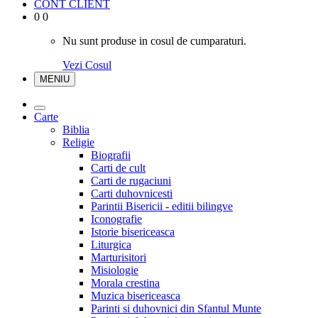
CONT CLIENT
0
0
Nu sunt produse in cosul de cumparaturi.
Vezi Cosul
MENIU
Carte
Biblia
Religie
Biografii
Carti de cult
Carti de rugaciuni
Carti duhovnicesti
Parintii Bisericii - editii bilingve
Iconografie
Istorie bisericeasca
Liturgica
Marturisitori
Misiologie
Morala crestina
Muzica bisericeasca
Parinti si duhovnici din Sfantul Munte