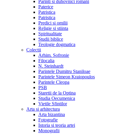
Parinti si duhovnici romani
Paterice
Patristica
Patristica
Predici si omilii
Religie si stiinta
Spiritualitate
Studii biblice
Teologie dogmatica
Colectii
Arhim. Sofronie
Filocalia
N. Steinhardt
Parintele Dumitru Staniloae
Parintele Simeon Kraiopoulos
Parintele Cleopa
PSB
Staretii de la Optina
Studia Oecumenica
Vietile Sfintilor
Arta si arhitectura
Arta bizantina
Fotografie
Istoria si teoria artei
Monografii