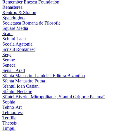
Remember Enescu Foundation
Renasterea
Rentrop & Straton
Spandugino
Societatea Romana de Filosofie
Square Media
Scara
Schitul Lacu
Scoala Agatonia
Scrisul Romanesc
Sega
Semne
Seneca
Sens – Arad
Sfanta Manastire Lainici si Editura Bizantina
Sfanta Manastire Putna
Sfantul Ioan Casian
Sfântul Nectarie
Sfintei Biserici Mitropolitane „Sfantul Grigorie Palama”
Sophia
Tehno-Art
Tehnopress
Teofilia
Theosis
Timpul