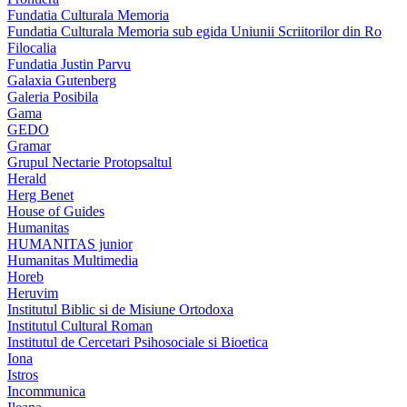
Fundatia Culturala Memoria
Fundatia Culturala Memoria sub egida Uniunii Scriitorilor din Ro
Filocalia
Fundatia Justin Parvu
Galaxia Gutenberg
Galeria Posibila
Gama
GEDO
Gramar
Grupul Nectarie Protopsaltul
Herald
Herg Benet
House of Guides
Humanitas
HUMANITAS junior
Humanitas Multimedia
Horeb
Heruvim
Institutul Biblic si de Misiune Ortodoxa
Institutul Cultural Roman
Institutul de Cercetari Psihosociale si Bioetica
Iona
Istros
Incommunica