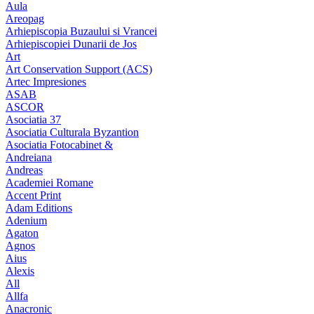
Aula
Areopag
Arhiepiscopia Buzaului si Vrancei
Arhiepiscopiei Dunarii de Jos
Art
Art Conservation Support (ACS)
Artec Impresiones
ASAB
ASCOR
Asociatia 37
Asociatia Culturala Byzantion
Asociatia Fotocabinet &
Andreiana
Andreas
Academiei Romane
Accent Print
Adam Editions
Adenium
Agaton
Agnos
Aius
Alexis
All
Allfa
Anacronic