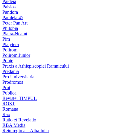
Paideia
Paisios
Pandora
Paralela 45
Peter Pan Art
Philobia
Piatra-Neamt
Pim
Platytera
Polirom
Polirom Junior
Ponte
Praxis a Arhiepiscopiei Ramnicului
Predania
Pro Universitaria
Prodromos
Prut
Publica
Revistei TIMPUL
ROST
Romana
Rao
Ratio et Revelatio
RBA Media
Reintregirea – Alba Iulia