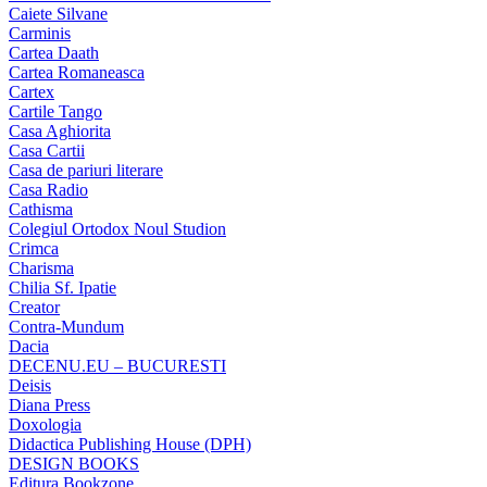
Caiete Silvane
Carminis
Cartea Daath
Cartea Romaneasca
Cartex
Cartile Tango
Casa Aghiorita
Casa Cartii
Casa de pariuri literare
Casa Radio
Cathisma
Colegiul Ortodox Noul Studion
Crimca
Charisma
Chilia Sf. Ipatie
Creator
Contra-Mundum
Dacia
DECENU.EU – BUCURESTI
Deisis
Diana Press
Doxologia
Didactica Publishing House (DPH)
DESIGN BOOKS
Editura Bookzone