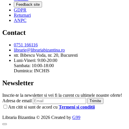
Feedback site
GDPR
Returnari
ANPC
Contact
0751 166116
librarie@librariabizantina.ro
str. Bibescu Voda, nr. 20, Bucuresti
Luni-Vineri: 9:00-20:00
Sambata: 10:00-18:00
Duminica: INCHIS
Newsletter
Inscrie-te la newsletter si vei fi la curent cu ultimele noastre oferte!
Adresa de email
Trimite
Am citit si sunt de acord cu
Termeni si conditii
Libraria Bizantina © 2026 Created by
G99