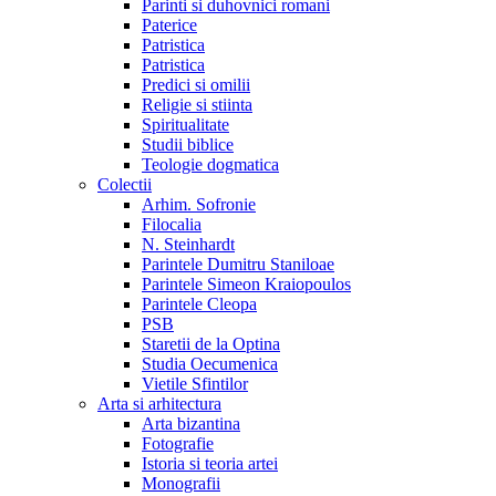
Parinti si duhovnici romani
Paterice
Patristica
Patristica
Predici si omilii
Religie si stiinta
Spiritualitate
Studii biblice
Teologie dogmatica
Colectii
Arhim. Sofronie
Filocalia
N. Steinhardt
Parintele Dumitru Staniloae
Parintele Simeon Kraiopoulos
Parintele Cleopa
PSB
Staretii de la Optina
Studia Oecumenica
Vietile Sfintilor
Arta si arhitectura
Arta bizantina
Fotografie
Istoria si teoria artei
Monografii