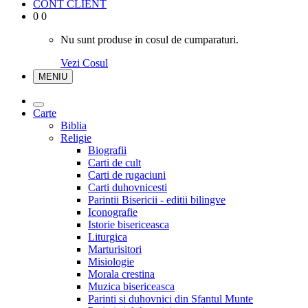
CONT CLIENT
0
0
Nu sunt produse in cosul de cumparaturi.
Vezi Cosul
MENIU
Carte
Biblia
Religie
Biografii
Carti de cult
Carti de rugaciuni
Carti duhovnicesti
Parintii Bisericii - editii bilingve
Iconografie
Istorie bisericeasca
Liturgica
Marturisitori
Misiologie
Morala crestina
Muzica bisericeasca
Parinti si duhovnici din Sfantul Munte