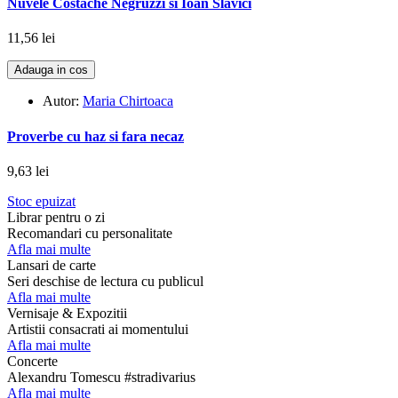
Nuvele Costache Negruzzi si Ioan Slavici
11,56 lei
Adauga in cos
Autor:
Maria Chirtoaca
Proverbe cu haz si fara necaz
9,63 lei
Stoc epuizat
Librar pentru o zi
Recomandari cu personalitate
Afla mai multe
Lansari de carte
Seri deschise de lectura cu publicul
Afla mai multe
Vernisaje & Expozitii
Artistii consacrati ai momentului
Afla mai multe
Concerte
Alexandru Tomescu #stradivarius
Afla mai multe