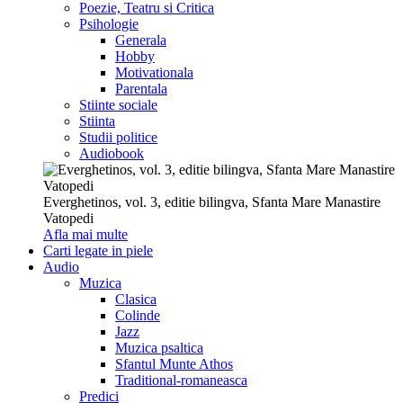
Poezie, Teatru si Critica
Psihologie
Generala
Hobby
Motivationala
Parentala
Stiinte sociale
Stiinta
Studii politice
Audiobook
Everghetinos, vol. 3, editie bilingva, Sfanta Mare Manastire
Vatopedi
Afla mai multe
Carti legate in piele
Audio
Muzica
Clasica
Colinde
Jazz
Muzica psaltica
Sfantul Munte Athos
Traditional-romaneasca
Predici