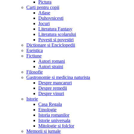
Pictura
Carti pentru copii
Atlase
Duhovnicesti
Jocuri
Literatura Fantasy
Literatura scolarului
Povesti si povestiri
Dictionare si Enciclopedii
Eseistica
Fictiune
Autori romani
Autori straini
Filosofie
Gastronomie si medicina naturista
Despre mancaruri
Despre remedii
Despre vinuri
Istorie
Casa Regala
Etnologie
Istoria romanilor
Istorie universala
Mitologie si folclor
Memorii si jurnale