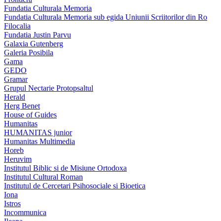
Fundatia Culturala Memoria
Fundatia Culturala Memoria sub egida Uniunii Scriitorilor din Ro
Filocalia
Fundatia Justin Parvu
Galaxia Gutenberg
Galeria Posibila
Gama
GEDO
Gramar
Grupul Nectarie Protopsaltul
Herald
Herg Benet
House of Guides
Humanitas
HUMANITAS junior
Humanitas Multimedia
Horeb
Heruvim
Institutul Biblic si de Misiune Ortodoxa
Institutul Cultural Roman
Institutul de Cercetari Psihosociale si Bioetica
Iona
Istros
Incommunica