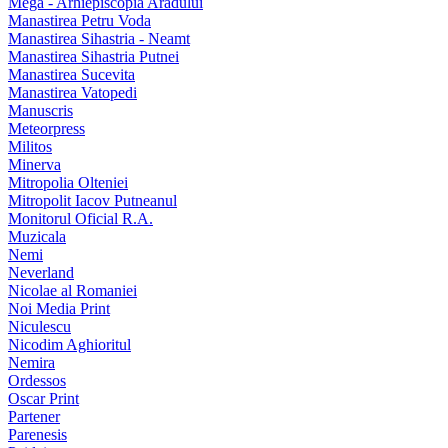
Mega - Arhiepiscopia Aradului
Manastirea Petru Voda
Manastirea Sihastria - Neamt
Manastirea Sihastria Putnei
Manastirea Sucevita
Manastirea Vatopedi
Manuscris
Meteorpress
Militos
Minerva
Mitropolia Olteniei
Mitropolit Iacov Putneanul
Monitorul Oficial R.A.
Muzicala
Nemi
Neverland
Nicolae al Romaniei
Noi Media Print
Niculescu
Nicodim Aghioritul
Nemira
Ordessos
Oscar Print
Partener
Parenesis