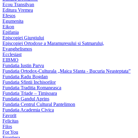
Ecou Transilvan
Editura Vremea
Efesos
Egumenita
Eikon
Epifania
Episcopiei Giurgiului
Episcopiei Ortodoxe a Maramuresului si Satmarului,
Evanghelismos
Ecclesiast
EIBMO
Fundatia Iustin Parvu
Fundatia Ortodox-Culturala „Maica Sfanta - Bucuria Neasteptata”
Fundatia Radu Bogdan
Fundatia Sfintii Inchisorilor
Fundatia Traditia Romaneasca
Fundatia Triade – Timisoara
Fundatia Gandul Aprins
Fundatia Centrul Cultural Pantelimon
Fundatia Academia Civica
Favorit
Felicitas
Filos
For You
Frontiera