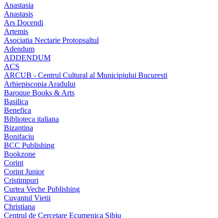
Anastasia
Anastasis
Ars Docendi
Artemis
Asociatia Nectarie Protopsaltul
Adendum
ADDENDUM
ACS
ARCUB - Centrul Cultural al Municipiului Bucuresti
Arhiepiscopia Aradului
Baroque Books & Arts
Basilica
Benefica
Biblioteca italiana
Bizantina
Bonifaciu
BCC Publishing
Bookzone
Corint
Corint Junior
Cristimpuri
Curtea Veche Publishing
Cuvantul Vietii
Christiana
Centrul de Cercetare Ecumenica Sibiu