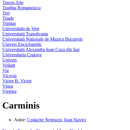
Tracus Arte
Traditia Romaneasca
Trei
Triade
Trinitas
Universitatii de Vest
Universitatii Transilvania
Universitatii Nationale de Muzica Bucuresti
Univers Enciclopedic
Universitatii Alexandru Ioan Cuza din Iasi
Universitaria Craiova
Univers
Vellant
Via
Vicovia
Victor B. Victor
Vinea
Vremea
Carminis
Autor:
Costache Negruzzi, Ioan Slavici