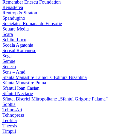
Remember Enescu Foundation
Renasterea
Rentrop & Straton
Spandugino
Societatea Romana de Filosofie
Square Media
Scara
Schitul Lacu
Scoala Agatonia
Scrisul Romanesc
Sega
Semne
Seneca
Sens – Arad
Sfanta Manastire Lainici si Editura Bizantina
Sfanta Manastire Putna
Sfantul Ioan Casian
Sfântul Nectarie
Sfintei Biserici Mitropolitane „Sfantul Grigorie Palama”
Sophia
Tehno-Art
Tehnopress
Teofilia
Theosis
Timpul