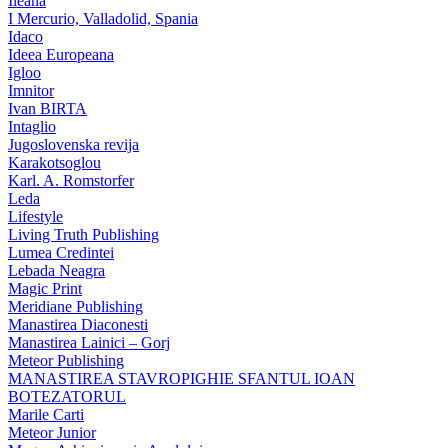
Ileana
I Mercurio, Valladolid, Spania
Idaco
Ideea Europeana
Igloo
Imnitor
Ivan BIRTA
Intaglio
Jugoslovenska revija
Karakotsoglou
Karl. A. Romstorfer
Leda
Lifestyle
Living Truth Publishing
Lumea Credintei
Lebada Neagra
Magic Print
Meridiane Publishing
Manastirea Diaconesti
Manastirea Lainici – Gorj
Meteor Publishing
MANASTIREA STAVROPIGHIE SFANTUL IOAN
BOTEZATORUL
Marile Carti
Meteor Junior