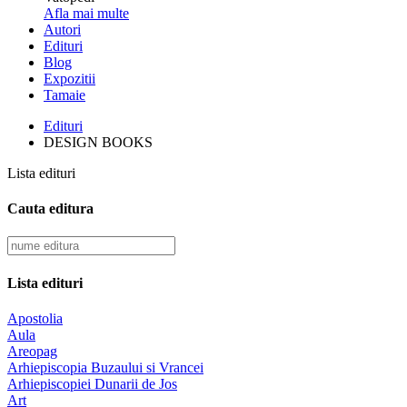
Afla mai multe
Autori
Edituri
Blog
Expozitii
Tamaie
Edituri
DESIGN BOOKS
Lista edituri
Cauta editura
Lista edituri
Apostolia
Aula
Areopag
Arhiepiscopia Buzaului si Vrancei
Arhiepiscopiei Dunarii de Jos
Art