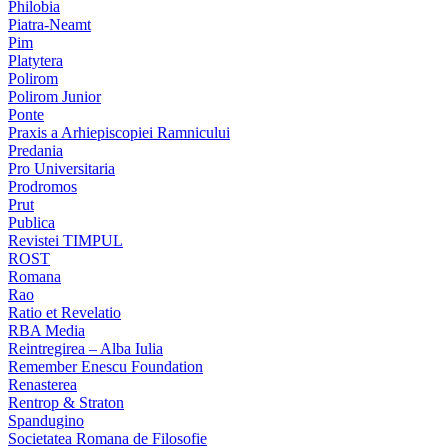
Philobia
Piatra-Neamt
Pim
Platytera
Polirom
Polirom Junior
Ponte
Praxis a Arhiepiscopiei Ramnicului
Predania
Pro Universitaria
Prodromos
Prut
Publica
Revistei TIMPUL
ROST
Romana
Rao
Ratio et Revelatio
RBA Media
Reintregirea – Alba Iulia
Remember Enescu Foundation
Renasterea
Rentrop & Straton
Spandugino
Societatea Romana de Filosofie