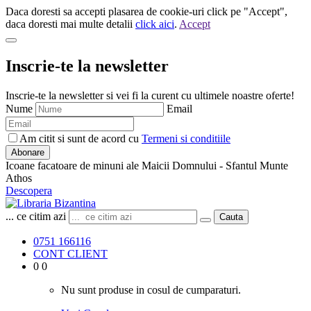
Daca doresti sa accepti plasarea de cookie-uri click pe "Accept",
daca doresti mai multe detalii
click aici
.
Accept
Inscrie-te la newsletter
Inscrie-te la newsletter si vei fi la curent cu ultimele noastre oferte!
Nume
Email
Am citit si sunt de acord cu
Termeni si conditiile
Abonare
Icoane facatoare de minuni ale Maicii Domnului - Sfantul Munte
Athos
Descopera
... ce citim azi
Cauta
0751 166116
CONT CLIENT
0
0
Nu sunt produse in cosul de cumparaturi.