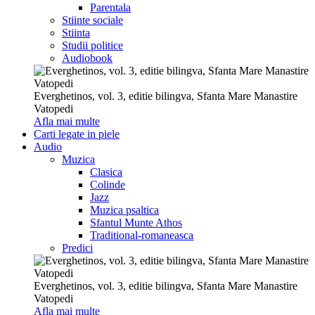
Parentala
Stiinte sociale
Stiinta
Studii politice
Audiobook
Everghetinos, vol. 3, editie bilingva, Sfanta Mare Manastire
Vatopedi
Afla mai multe
Carti legate in piele
Audio
Muzica
Clasica
Colinde
Jazz
Muzica psaltica
Sfantul Munte Athos
Traditional-romaneasca
Predici
Everghetinos, vol. 3, editie bilingva, Sfanta Mare Manastire
Vatopedi
Afla mai multe