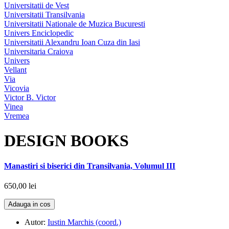
Universitatii de Vest
Universitatii Transilvania
Universitatii Nationale de Muzica Bucuresti
Univers Enciclopedic
Universitatii Alexandru Ioan Cuza din Iasi
Universitaria Craiova
Univers
Vellant
Via
Vicovia
Victor B. Victor
Vinea
Vremea
DESIGN BOOKS
Manastiri si biserici din Transilvania, Volumul III
650,00 lei
Adauga in cos
Autor:
Iustin Marchis (coord.)