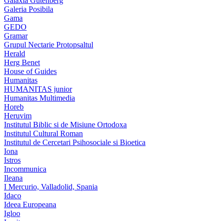
Galaxia Gutenberg
Galeria Posibila
Gama
GEDO
Gramar
Grupul Nectarie Protopsaltul
Herald
Herg Benet
House of Guides
Humanitas
HUMANITAS junior
Humanitas Multimedia
Horeb
Heruvim
Institutul Biblic si de Misiune Ortodoxa
Institutul Cultural Roman
Institutul de Cercetari Psihosociale si Bioetica
Iona
Istros
Incommunica
Ileana
I Mercurio, Valladolid, Spania
Idaco
Ideea Europeana
Igloo