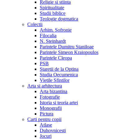
Religie si stiinta
Spiritualitate
Studii biblice
Teologie dogmatica
Colectii
Arhim. Sofronie
Filocalia
N. Steinhardt
Parintele Dumitru Staniloae
Parintele Simeon Kraiopoulos
Parintele Cleopa
PSB
Staretii de la Optina
Studia Oecumenica
Vietile Sfintilor
Arta si arhitectura
Arta bizantina
Fotografie
Istoria si teoria artei
Monografii
Pictura
Carti pentru copii
Atlase
Duhovnicesti
Jocuri