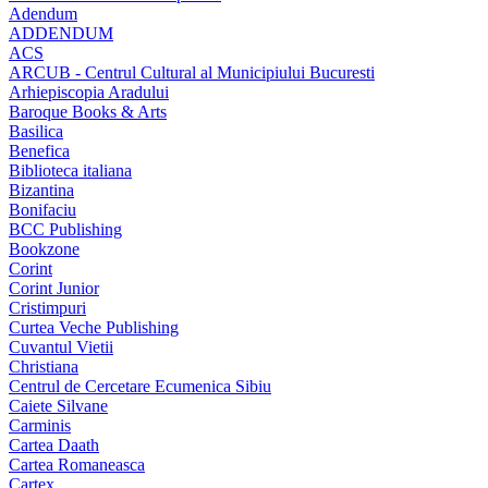
Adendum
ADDENDUM
ACS
ARCUB - Centrul Cultural al Municipiului Bucuresti
Arhiepiscopia Aradului
Baroque Books & Arts
Basilica
Benefica
Biblioteca italiana
Bizantina
Bonifaciu
BCC Publishing
Bookzone
Corint
Corint Junior
Cristimpuri
Curtea Veche Publishing
Cuvantul Vietii
Christiana
Centrul de Cercetare Ecumenica Sibiu
Caiete Silvane
Carminis
Cartea Daath
Cartea Romaneasca
Cartex