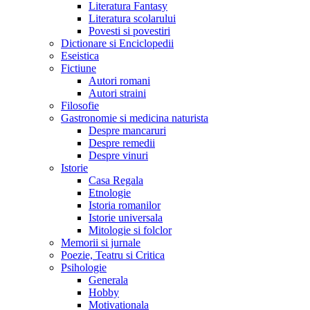
Literatura Fantasy
Literatura scolarului
Povesti si povestiri
Dictionare si Enciclopedii
Eseistica
Fictiune
Autori romani
Autori straini
Filosofie
Gastronomie si medicina naturista
Despre mancaruri
Despre remedii
Despre vinuri
Istorie
Casa Regala
Etnologie
Istoria romanilor
Istorie universala
Mitologie si folclor
Memorii si jurnale
Poezie, Teatru si Critica
Psihologie
Generala
Hobby
Motivationala