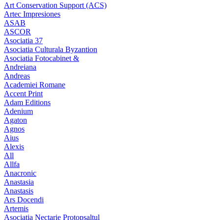
Art Conservation Support (ACS)
Artec Impresiones
ASAB
ASCOR
Asociatia 37
Asociatia Culturala Byzantion
Asociatia Fotocabinet &
Andreiana
Andreas
Academiei Romane
Accent Print
Adam Editions
Adenium
Agaton
Agnos
Aius
Alexis
All
Allfa
Anacronic
Anastasia
Anastasis
Ars Docendi
Artemis
Asociatia Nectarie Protopsaltul