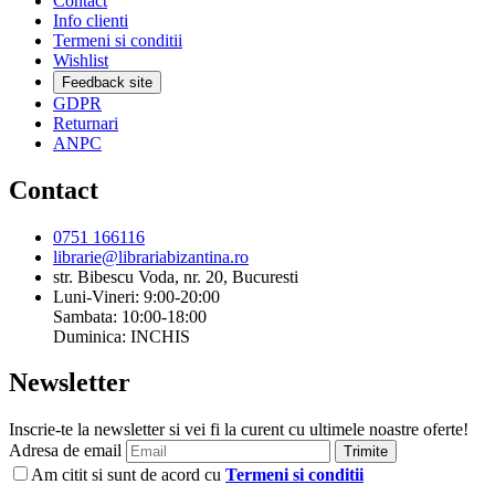
Contact
Info clienti
Termeni si conditii
Wishlist
Feedback site
GDPR
Returnari
ANPC
Contact
0751 166116
librarie@librariabizantina.ro
str. Bibescu Voda, nr. 20, Bucuresti
Luni-Vineri: 9:00-20:00
Sambata: 10:00-18:00
Duminica: INCHIS
Newsletter
Inscrie-te la newsletter si vei fi la curent cu ultimele noastre oferte!
Adresa de email
Trimite
Am citit si sunt de acord cu
Termeni si conditii