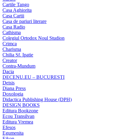
Cartile Tango
Casa Aghiorita
Casa Cartii
Casa de pariuri literare
Casa Radio
Cathisma
Colegiul Ortodox Noul Studion
Crimca
Charisma
Chilia Sf. Ipatie
Creator
Contra-Mundum
Dacia
DECENU.EU – BUCURESTI
Deisis
Diana Press
Doxologia
Didactica Publishing House (DPH)
DESIGN BOOKS
Editura Bookzone
Ecou Transilvan
Editura Vremea
Efesos
Egumenita
Eikon