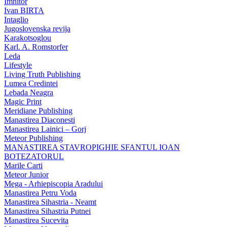
Imnitor
Ivan BIRTA
Intaglio
Jugoslovenska revija
Karakotsoglou
Karl. A. Romstorfer
Leda
Lifestyle
Living Truth Publishing
Lumea Credintei
Lebada Neagra
Magic Print
Meridiane Publishing
Manastirea Diaconesti
Manastirea Lainici – Gorj
Meteor Publishing
MANASTIREA STAVROPIGHIE SFANTUL IOAN
BOTEZATORUL
Marile Carti
Meteor Junior
Mega - Arhiepiscopia Aradului
Manastirea Petru Voda
Manastirea Sihastria - Neamt
Manastirea Sihastria Putnei
Manastirea Sucevita