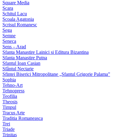
Square Media
Scara
Schitul Lacu
Scoala Agatonia
Scrisul Romanesc
Sega
Semne
Seneca
Sens – Arad
Sfanta Manastire Lainici si Editura Bizantina
Sfanta Manastire Putna
Sfantul Ioan Casian
Sfântul Nectarie
Sfintei Biserici Mitropolitane „Sfantul Grigorie Palama”
Sophia
Tehno-Art
Tehnopress
Teofilia
Theosis
Timpul
Tracus Arte
Traditia Romaneasca
Trei
Triade
Trinitas