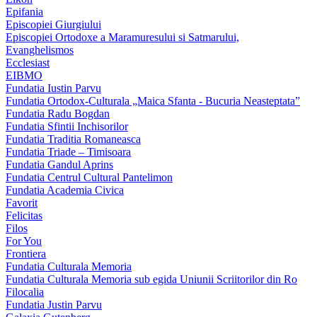
Epifania
Episcopiei Giurgiului
Episcopiei Ortodoxe a Maramuresului si Satmarului,
Evanghelismos
Ecclesiast
EIBMO
Fundatia Iustin Parvu
Fundatia Ortodox-Culturala „Maica Sfanta - Bucuria Neasteptata”
Fundatia Radu Bogdan
Fundatia Sfintii Inchisorilor
Fundatia Traditia Romaneasca
Fundatia Triade – Timisoara
Fundatia Gandul Aprins
Fundatia Centrul Cultural Pantelimon
Fundatia Academia Civica
Favorit
Felicitas
Filos
For You
Frontiera
Fundatia Culturala Memoria
Fundatia Culturala Memoria sub egida Uniunii Scriitorilor din Ro
Filocalia
Fundatia Justin Parvu