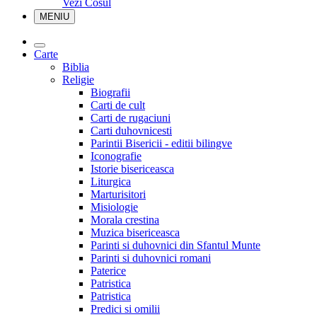
Vezi Cosul
MENIU
Carte
Biblia
Religie
Biografii
Carti de cult
Carti de rugaciuni
Carti duhovnicesti
Parintii Bisericii - editii bilingve
Iconografie
Istorie bisericeasca
Liturgica
Marturisitori
Misiologie
Morala crestina
Muzica bisericeasca
Parinti si duhovnici din Sfantul Munte
Parinti si duhovnici romani
Paterice
Patristica
Patristica
Predici si omilii