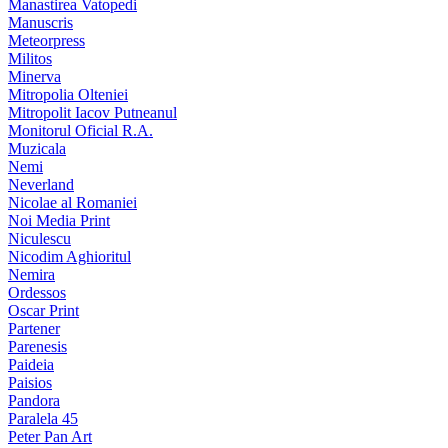
Manastirea Vatopedi
Manuscris
Meteorpress
Militos
Minerva
Mitropolia Olteniei
Mitropolit Iacov Putneanul
Monitorul Oficial R.A.
Muzicala
Nemi
Neverland
Nicolae al Romaniei
Noi Media Print
Niculescu
Nicodim Aghioritul
Nemira
Ordessos
Oscar Print
Partener
Parenesis
Paideia
Paisios
Pandora
Paralela 45
Peter Pan Art