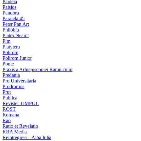
Paideia
Paisios
Pandora
Paralela 45
Peter Pan Art
Philobia
Piatra-Neamt
Pim
Platytera
Polirom
Polirom Junior
Ponte
Praxis a Arhiepiscopiei Ramnicului
Predania
Pro Universitaria
Prodromos
Prut
Publica
Revistei TIMPUL
ROST
Romana
Rao
Ratio et Revelatio
RBA Media
Reintregirea – Alba Iulia