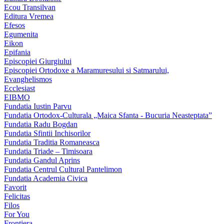
Ecou Transilvan
Editura Vremea
Efesos
Egumenita
Eikon
Epifania
Episcopiei Giurgiului
Episcopiei Ortodoxe a Maramuresului si Satmarului,
Evanghelismos
Ecclesiast
EIBMO
Fundatia Iustin Parvu
Fundatia Ortodox-Culturala „Maica Sfanta - Bucuria Neasteptata”
Fundatia Radu Bogdan
Fundatia Sfintii Inchisorilor
Fundatia Traditia Romaneasca
Fundatia Triade – Timisoara
Fundatia Gandul Aprins
Fundatia Centrul Cultural Pantelimon
Fundatia Academia Civica
Favorit
Felicitas
Filos
For You
Frontiera