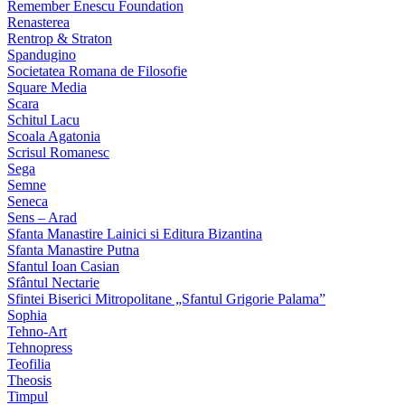
Remember Enescu Foundation
Renasterea
Rentrop & Straton
Spandugino
Societatea Romana de Filosofie
Square Media
Scara
Schitul Lacu
Scoala Agatonia
Scrisul Romanesc
Sega
Semne
Seneca
Sens – Arad
Sfanta Manastire Lainici si Editura Bizantina
Sfanta Manastire Putna
Sfantul Ioan Casian
Sfântul Nectarie
Sfintei Biserici Mitropolitane „Sfantul Grigorie Palama”
Sophia
Tehno-Art
Tehnopress
Teofilia
Theosis
Timpul