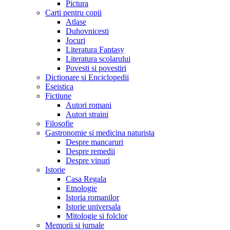
Pictura
Carti pentru copii
Atlase
Duhovnicesti
Jocuri
Literatura Fantasy
Literatura scolarului
Povesti si povestiri
Dictionare si Enciclopedii
Eseistica
Fictiune
Autori romani
Autori straini
Filosofie
Gastronomie si medicina naturista
Despre mancaruri
Despre remedii
Despre vinuri
Istorie
Casa Regala
Etnologie
Istoria romanilor
Istorie universala
Mitologie si folclor
Memorii si jurnale