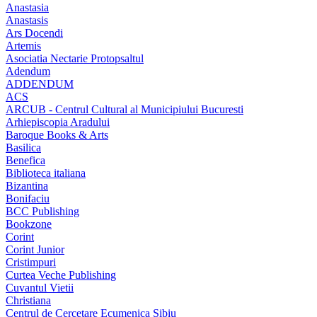
Anastasia
Anastasis
Ars Docendi
Artemis
Asociatia Nectarie Protopsaltul
Adendum
ADDENDUM
ACS
ARCUB - Centrul Cultural al Municipiului Bucuresti
Arhiepiscopia Aradului
Baroque Books & Arts
Basilica
Benefica
Biblioteca italiana
Bizantina
Bonifaciu
BCC Publishing
Bookzone
Corint
Corint Junior
Cristimpuri
Curtea Veche Publishing
Cuvantul Vietii
Christiana
Centrul de Cercetare Ecumenica Sibiu