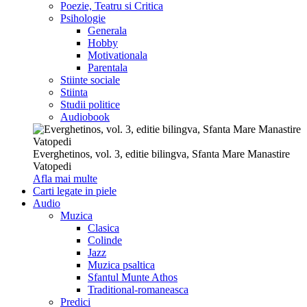
Poezie, Teatru si Critica
Psihologie
Generala
Hobby
Motivationala
Parentala
Stiinte sociale
Stiinta
Studii politice
Audiobook
Everghetinos, vol. 3, editie bilingva, Sfanta Mare Manastire
Vatopedi
Afla mai multe
Carti legate in piele
Audio
Muzica
Clasica
Colinde
Jazz
Muzica psaltica
Sfantul Munte Athos
Traditional-romaneasca
Predici