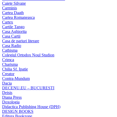
Caiete Silvane
Carminis
Cartea Daath
Cartea Romaneasca
Cartex
Cartile Tango
Casa Aghiorita
Casa Cartii
Casa de pariuri literare
Casa Radio
Cathisma
Colegiul Ortodox Noul Studion
Crimca
Charisma
Chilia Sf. Ipatie
Creator
Contra-Mundum
Dacia
DECENU.EU – BUCURESTI
Deisis
Diana Press
Doxologia
Didactica Publishing House (DPH)
DESIGN BOOKS
Editura Bookzone