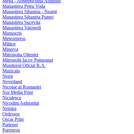
Mega - Arhiepiscopia Aradului
Manastirea Petru Voda
Manastirea Sihastria - Neamt
Manastirea Sihastria Putnei
Manastirea Sucevita
Manastirea Vatopedi
Manuscris
Meteorpress
Militos
Minerva
Mitropolia Olteniei
Mitropolit Iacov Putneanul
Monitorul Oficial R.A.
Muzicala
Nemi
Neverland
Nicolae al Romaniei
Noi Media Print
Niculescu
Nicodim Aghioritul
Nemira
Ordessos
Oscar Print
Partener
Parenesis