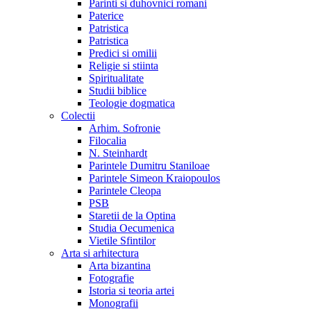
Parinti si duhovnici romani
Paterice
Patristica
Patristica
Predici si omilii
Religie si stiinta
Spiritualitate
Studii biblice
Teologie dogmatica
Colectii
Arhim. Sofronie
Filocalia
N. Steinhardt
Parintele Dumitru Staniloae
Parintele Simeon Kraiopoulos
Parintele Cleopa
PSB
Staretii de la Optina
Studia Oecumenica
Vietile Sfintilor
Arta si arhitectura
Arta bizantina
Fotografie
Istoria si teoria artei
Monografii