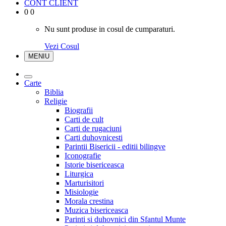
CONT CLIENT
0
0
Nu sunt produse in cosul de cumparaturi.
Vezi Cosul
MENIU
Carte
Biblia
Religie
Biografii
Carti de cult
Carti de rugaciuni
Carti duhovnicesti
Parintii Bisericii - editii bilingve
Iconografie
Istorie bisericeasca
Liturgica
Marturisitori
Misiologie
Morala crestina
Muzica bisericeasca
Parinti si duhovnici din Sfantul Munte