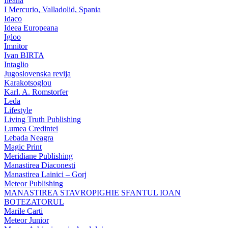
Ileana
I Mercurio, Valladolid, Spania
Idaco
Ideea Europeana
Igloo
Imnitor
Ivan BIRTA
Intaglio
Jugoslovenska revija
Karakotsoglou
Karl. A. Romstorfer
Leda
Lifestyle
Living Truth Publishing
Lumea Credintei
Lebada Neagra
Magic Print
Meridiane Publishing
Manastirea Diaconesti
Manastirea Lainici – Gorj
Meteor Publishing
MANASTIREA STAVROPIGHIE SFANTUL IOAN
BOTEZATORUL
Marile Carti
Meteor Junior