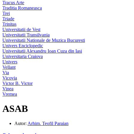
Tracus Arte
Traditia Romaneasca
Trei
Triade
Trinitas
Universitatii de Vest
Universitatii Transilvania
Universitatii Nationale de Muzica Bucuresti
Univers Enciclopedic
Universitatii Alexandru Ioan Cuza din Iasi
Universitaria Craiova
Univers
Vellant
Via
Vicovia
Victor B. Victor
Vinea
Vremea
ASAB
Autor:
Arhim. Teofil Paraian