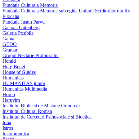
Fundatia Culturala Memoria
Fundatia Culturala Memoria sub egida Uniunii Scriitorilor din Ro
Filocalia
Fundatia Justin Parvu
Galaxia Gutenberg
Galeria Posibila
Gama
GEDO
Gramar
Grupul Nectarie Protopsaltul
Herald
Herg Benet
House of Guides
Humanitas
HUMANITAS junior
Humanitas Multimedia
Horeb
Heruvim
Institutul Biblic si de Misiune Ortodoxa
Institutul Cultural Roman
Institutul de Cercetari Psihosociale si Bioetica
Iona
Istros
Incommunica