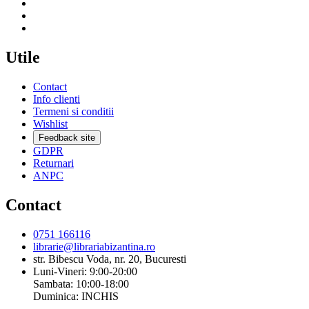
Utile
Contact
Info clienti
Termeni si conditii
Wishlist
Feedback site
GDPR
Returnari
ANPC
Contact
0751 166116
librarie@librariabizantina.ro
str. Bibescu Voda, nr. 20, Bucuresti
Luni-Vineri: 9:00-20:00
Sambata: 10:00-18:00
Duminica: INCHIS