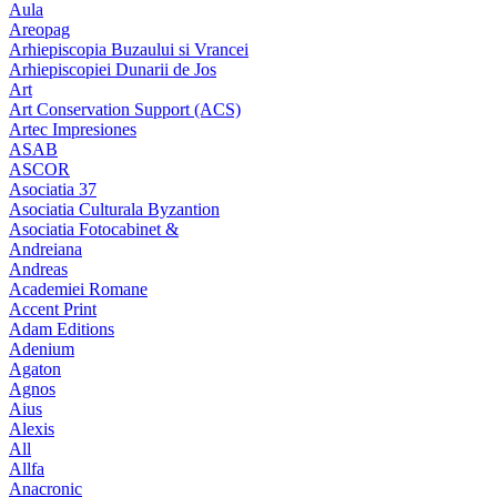
Aula
Areopag
Arhiepiscopia Buzaului si Vrancei
Arhiepiscopiei Dunarii de Jos
Art
Art Conservation Support (ACS)
Artec Impresiones
ASAB
ASCOR
Asociatia 37
Asociatia Culturala Byzantion
Asociatia Fotocabinet &
Andreiana
Andreas
Academiei Romane
Accent Print
Adam Editions
Adenium
Agaton
Agnos
Aius
Alexis
All
Allfa
Anacronic