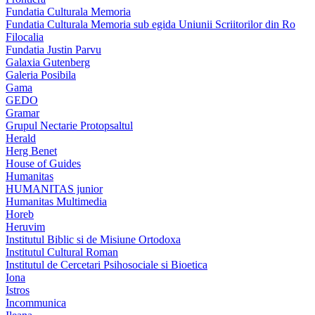
Fundatia Culturala Memoria
Fundatia Culturala Memoria sub egida Uniunii Scriitorilor din Ro
Filocalia
Fundatia Justin Parvu
Galaxia Gutenberg
Galeria Posibila
Gama
GEDO
Gramar
Grupul Nectarie Protopsaltul
Herald
Herg Benet
House of Guides
Humanitas
HUMANITAS junior
Humanitas Multimedia
Horeb
Heruvim
Institutul Biblic si de Misiune Ortodoxa
Institutul Cultural Roman
Institutul de Cercetari Psihosociale si Bioetica
Iona
Istros
Incommunica