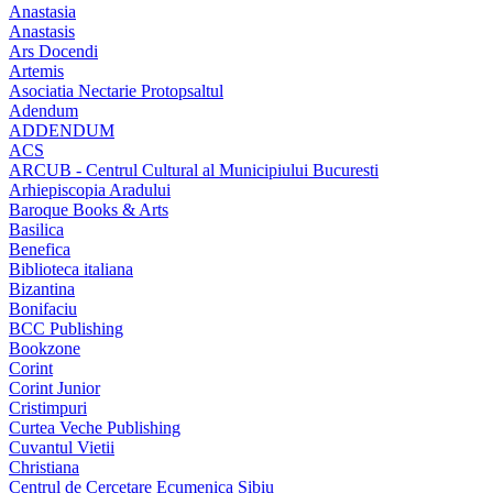
Anastasia
Anastasis
Ars Docendi
Artemis
Asociatia Nectarie Protopsaltul
Adendum
ADDENDUM
ACS
ARCUB - Centrul Cultural al Municipiului Bucuresti
Arhiepiscopia Aradului
Baroque Books & Arts
Basilica
Benefica
Biblioteca italiana
Bizantina
Bonifaciu
BCC Publishing
Bookzone
Corint
Corint Junior
Cristimpuri
Curtea Veche Publishing
Cuvantul Vietii
Christiana
Centrul de Cercetare Ecumenica Sibiu