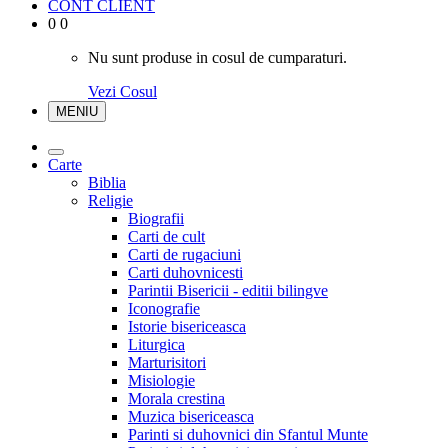
CONT CLIENT
0
0
Nu sunt produse in cosul de cumparaturi.
Vezi Cosul
MENIU
Carte
Biblia
Religie
Biografii
Carti de cult
Carti de rugaciuni
Carti duhovnicesti
Parintii Bisericii - editii bilingve
Iconografie
Istorie bisericeasca
Liturgica
Marturisitori
Misiologie
Morala crestina
Muzica bisericeasca
Parinti si duhovnici din Sfantul Munte