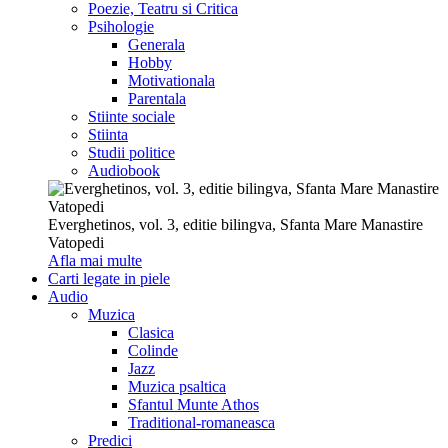
Poezie, Teatru si Critica
Psihologie
Generala
Hobby
Motivationala
Parentala
Stiinte sociale
Stiinta
Studii politice
Audiobook
Everghetinos, vol. 3, editie bilingva, Sfanta Mare Manastire
Vatopedi
Afla mai multe
Carti legate in piele
Audio
Muzica
Clasica
Colinde
Jazz
Muzica psaltica
Sfantul Munte Athos
Traditional-romaneasca
Predici