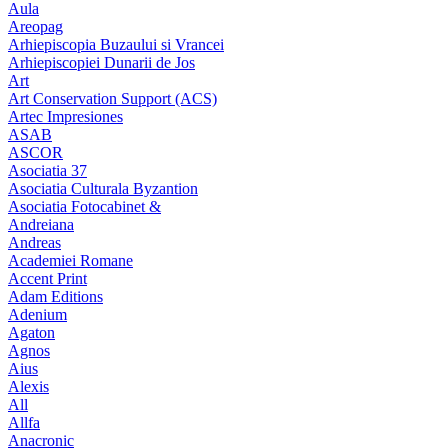
Aula
Areopag
Arhiepiscopia Buzaului si Vrancei
Arhiepiscopiei Dunarii de Jos
Art
Art Conservation Support (ACS)
Artec Impresiones
ASAB
ASCOR
Asociatia 37
Asociatia Culturala Byzantion
Asociatia Fotocabinet &
Andreiana
Andreas
Academiei Romane
Accent Print
Adam Editions
Adenium
Agaton
Agnos
Aius
Alexis
All
Allfa
Anacronic