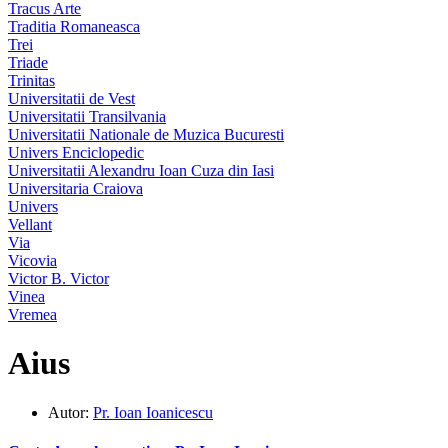
Tracus Arte
Traditia Romaneasca
Trei
Triade
Trinitas
Universitatii de Vest
Universitatii Transilvania
Universitatii Nationale de Muzica Bucuresti
Univers Enciclopedic
Universitatii Alexandru Ioan Cuza din Iasi
Universitaria Craiova
Univers
Vellant
Via
Vicovia
Victor B. Victor
Vinea
Vremea
Aius
Autor:
Pr. Ioan Ioanicescu