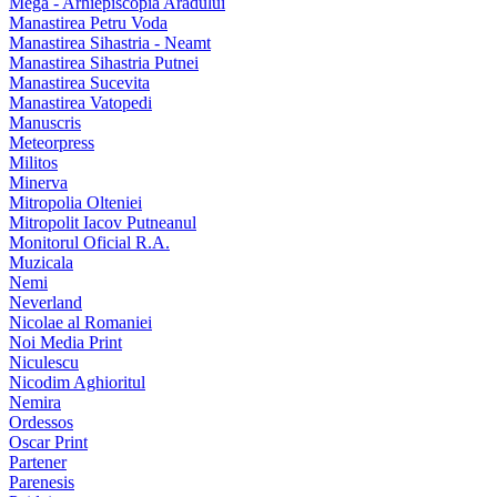
Mega - Arhiepiscopia Aradului
Manastirea Petru Voda
Manastirea Sihastria - Neamt
Manastirea Sihastria Putnei
Manastirea Sucevita
Manastirea Vatopedi
Manuscris
Meteorpress
Militos
Minerva
Mitropolia Olteniei
Mitropolit Iacov Putneanul
Monitorul Oficial R.A.
Muzicala
Nemi
Neverland
Nicolae al Romaniei
Noi Media Print
Niculescu
Nicodim Aghioritul
Nemira
Ordessos
Oscar Print
Partener
Parenesis