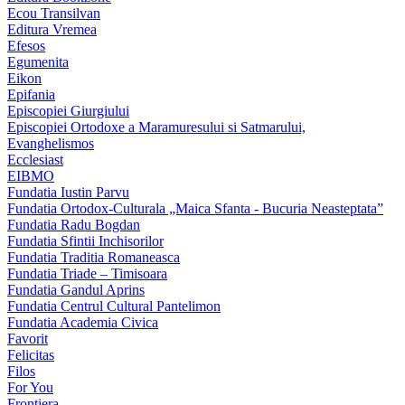
Ecou Transilvan
Editura Vremea
Efesos
Egumenita
Eikon
Epifania
Episcopiei Giurgiului
Episcopiei Ortodoxe a Maramuresului si Satmarului,
Evanghelismos
Ecclesiast
EIBMO
Fundatia Iustin Parvu
Fundatia Ortodox-Culturala „Maica Sfanta - Bucuria Neasteptata”
Fundatia Radu Bogdan
Fundatia Sfintii Inchisorilor
Fundatia Traditia Romaneasca
Fundatia Triade – Timisoara
Fundatia Gandul Aprins
Fundatia Centrul Cultural Pantelimon
Fundatia Academia Civica
Favorit
Felicitas
Filos
For You
Frontiera