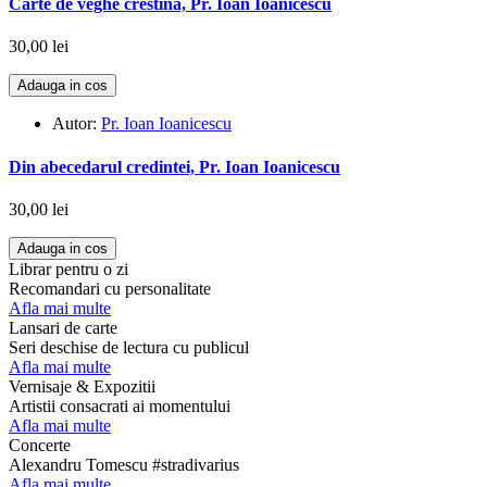
Carte de veghe crestina, Pr. Ioan Ioanicescu
30,00 lei
Adauga in cos
Autor:
Pr. Ioan Ioanicescu
Din abecedarul credintei, Pr. Ioan Ioanicescu
30,00 lei
Adauga in cos
Librar pentru o zi
Recomandari cu personalitate
Afla mai multe
Lansari de carte
Seri deschise de lectura cu publicul
Afla mai multe
Vernisaje & Expozitii
Artistii consacrati ai momentului
Afla mai multe
Concerte
Alexandru Tomescu #stradivarius
Afla mai multe