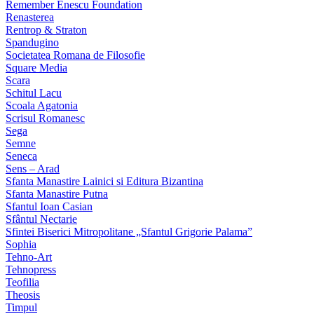
Remember Enescu Foundation
Renasterea
Rentrop & Straton
Spandugino
Societatea Romana de Filosofie
Square Media
Scara
Schitul Lacu
Scoala Agatonia
Scrisul Romanesc
Sega
Semne
Seneca
Sens – Arad
Sfanta Manastire Lainici si Editura Bizantina
Sfanta Manastire Putna
Sfantul Ioan Casian
Sfântul Nectarie
Sfintei Biserici Mitropolitane „Sfantul Grigorie Palama”
Sophia
Tehno-Art
Tehnopress
Teofilia
Theosis
Timpul