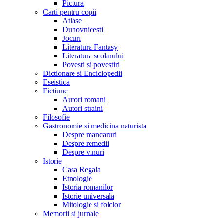
Pictura
Carti pentru copii
Atlase
Duhovnicesti
Jocuri
Literatura Fantasy
Literatura scolarului
Povesti si povestiri
Dictionare si Enciclopedii
Eseistica
Fictiune
Autori romani
Autori straini
Filosofie
Gastronomie si medicina naturista
Despre mancaruri
Despre remedii
Despre vinuri
Istorie
Casa Regala
Etnologie
Istoria romanilor
Istorie universala
Mitologie si folclor
Memorii si jurnale