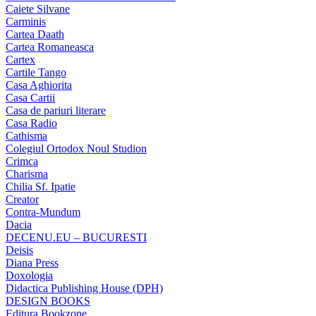
Caiete Silvane
Carminis
Cartea Daath
Cartea Romaneasca
Cartex
Cartile Tango
Casa Aghiorita
Casa Cartii
Casa de pariuri literare
Casa Radio
Cathisma
Colegiul Ortodox Noul Studion
Crimca
Charisma
Chilia Sf. Ipatie
Creator
Contra-Mundum
Dacia
DECENU.EU – BUCURESTI
Deisis
Diana Press
Doxologia
Didactica Publishing House (DPH)
DESIGN BOOKS
Editura Bookzone