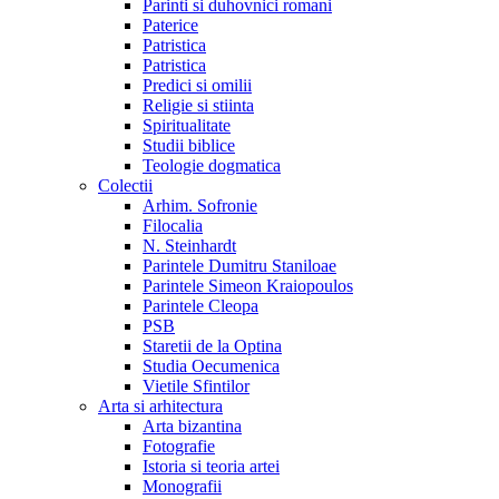
Parinti si duhovnici romani
Paterice
Patristica
Patristica
Predici si omilii
Religie si stiinta
Spiritualitate
Studii biblice
Teologie dogmatica
Colectii
Arhim. Sofronie
Filocalia
N. Steinhardt
Parintele Dumitru Staniloae
Parintele Simeon Kraiopoulos
Parintele Cleopa
PSB
Staretii de la Optina
Studia Oecumenica
Vietile Sfintilor
Arta si arhitectura
Arta bizantina
Fotografie
Istoria si teoria artei
Monografii