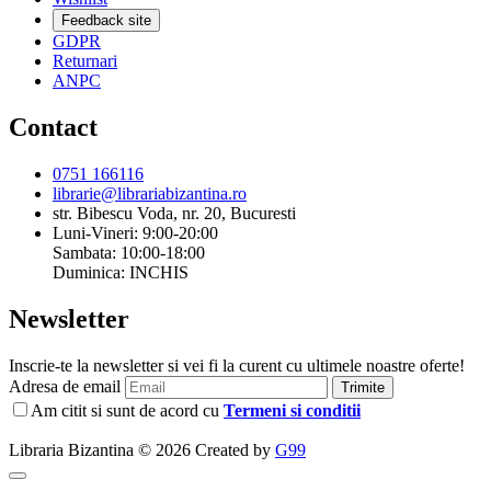
Feedback site
GDPR
Returnari
ANPC
Contact
0751 166116
librarie@librariabizantina.ro
str. Bibescu Voda, nr. 20, Bucuresti
Luni-Vineri: 9:00-20:00
Sambata: 10:00-18:00
Duminica: INCHIS
Newsletter
Inscrie-te la newsletter si vei fi la curent cu ultimele noastre oferte!
Adresa de email
Trimite
Am citit si sunt de acord cu
Termeni si conditii
Libraria Bizantina © 2026 Created by
G99