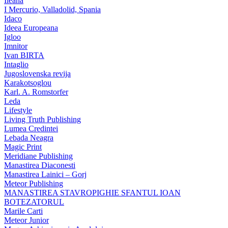
Ileana
I Mercurio, Valladolid, Spania
Idaco
Ideea Europeana
Igloo
Imnitor
Ivan BIRTA
Intaglio
Jugoslovenska revija
Karakotsoglou
Karl. A. Romstorfer
Leda
Lifestyle
Living Truth Publishing
Lumea Credintei
Lebada Neagra
Magic Print
Meridiane Publishing
Manastirea Diaconesti
Manastirea Lainici – Gorj
Meteor Publishing
MANASTIREA STAVROPIGHIE SFANTUL IOAN
BOTEZATORUL
Marile Carti
Meteor Junior