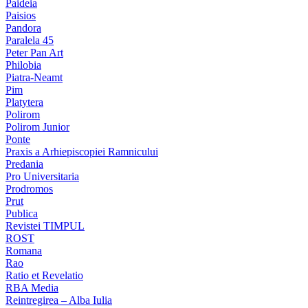
Paideia
Paisios
Pandora
Paralela 45
Peter Pan Art
Philobia
Piatra-Neamt
Pim
Platytera
Polirom
Polirom Junior
Ponte
Praxis a Arhiepiscopiei Ramnicului
Predania
Pro Universitaria
Prodromos
Prut
Publica
Revistei TIMPUL
ROST
Romana
Rao
Ratio et Revelatio
RBA Media
Reintregirea – Alba Iulia