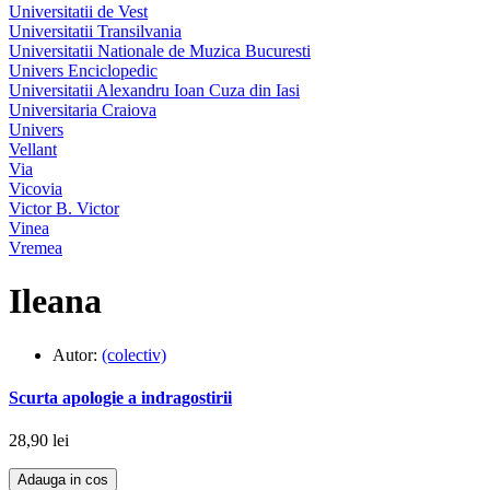
Universitatii de Vest
Universitatii Transilvania
Universitatii Nationale de Muzica Bucuresti
Univers Enciclopedic
Universitatii Alexandru Ioan Cuza din Iasi
Universitaria Craiova
Univers
Vellant
Via
Vicovia
Victor B. Victor
Vinea
Vremea
Ileana
Autor:
(colectiv)
Scurta apologie a indragostirii
28,90 lei
Adauga in cos