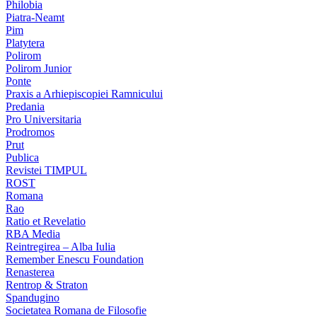
Philobia
Piatra-Neamt
Pim
Platytera
Polirom
Polirom Junior
Ponte
Praxis a Arhiepiscopiei Ramnicului
Predania
Pro Universitaria
Prodromos
Prut
Publica
Revistei TIMPUL
ROST
Romana
Rao
Ratio et Revelatio
RBA Media
Reintregirea – Alba Iulia
Remember Enescu Foundation
Renasterea
Rentrop & Straton
Spandugino
Societatea Romana de Filosofie