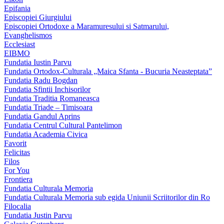
Epifania
Episcopiei Giurgiului
Episcopiei Ortodoxe a Maramuresului si Satmarului,
Evanghelismos
Ecclesiast
EIBMO
Fundatia Iustin Parvu
Fundatia Ortodox-Culturala „Maica Sfanta - Bucuria Neasteptata”
Fundatia Radu Bogdan
Fundatia Sfintii Inchisorilor
Fundatia Traditia Romaneasca
Fundatia Triade – Timisoara
Fundatia Gandul Aprins
Fundatia Centrul Cultural Pantelimon
Fundatia Academia Civica
Favorit
Felicitas
Filos
For You
Frontiera
Fundatia Culturala Memoria
Fundatia Culturala Memoria sub egida Uniunii Scriitorilor din Ro
Filocalia
Fundatia Justin Parvu