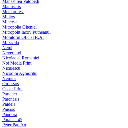
Manastirea Vatopedi
Manuscris
Meteorpress
Militos
Minerva
Mitropolia Olteniei
Mitropolit Iacov Putneanul
Monitorul Oficial R.A.
Muzicala
Nemi
Neverland
Nicolae al Romaniei
Noi Media Print
Niculescu
Nicodim Aghioritul
Nemira
Ordessos
Oscar Print
Partener
Parenesis
Paideia
Paisios
Pandora
Paralela 45
Peter Pan Art