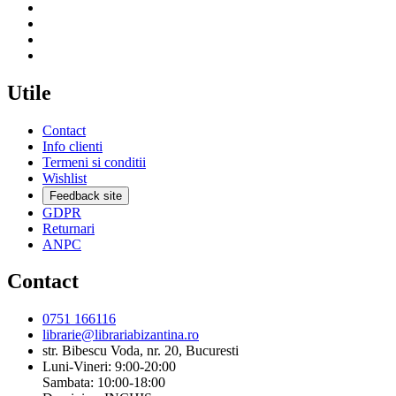
Utile
Contact
Info clienti
Termeni si conditii
Wishlist
Feedback site
GDPR
Returnari
ANPC
Contact
0751 166116
librarie@librariabizantina.ro
str. Bibescu Voda, nr. 20, Bucuresti
Luni-Vineri: 9:00-20:00
Sambata: 10:00-18:00