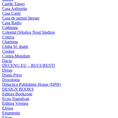
Cartile Tango
Casa Aghiorita
Casa Cartii
Casa de pariuri literare
Casa Radio
Cathisma
Colegiul Ortodox Noul Studion
Crimca
Charisma
Chilia Sf. Ipatie
Creator
Contra-Mundum
Dacia
DECENU.EU – BUCURESTI
Deisis
Diana Press
Doxologia
Didactica Publishing House (DPH)
DESIGN BOOKS
Editura Bookzone
Ecou Transilvan
Editura Vremea
Efesos
Egumenita
Eikon