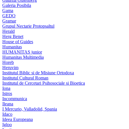
Galaxia Gutenberg
Galeria Posibila
Gama
GEDO
Gramar
Grupul Nectarie Protopsaltul
Herald
Herg Benet
House of Guides
Humanitas
HUMANITAS junior
Humanitas Multimedia
Horeb
Heruvim
Institutul Biblic si de Misiune Ortodoxa
Institutul Cultural Roman
Institutul de Cercetari Psihosociale si Bioetica
Iona
Istros
Incommunica
Ileana
I Mercurio, Valladolid, Spania
Idaco
Ideea Europeana
Igloo