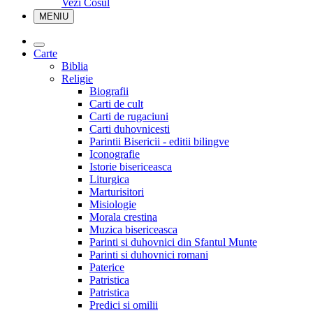
Vezi Cosul
MENIU
Carte
Biblia
Religie
Biografii
Carti de cult
Carti de rugaciuni
Carti duhovnicesti
Parintii Bisericii - editii bilingve
Iconografie
Istorie bisericeasca
Liturgica
Marturisitori
Misiologie
Morala crestina
Muzica bisericeasca
Parinti si duhovnici din Sfantul Munte
Parinti si duhovnici romani
Paterice
Patristica
Patristica
Predici si omilii