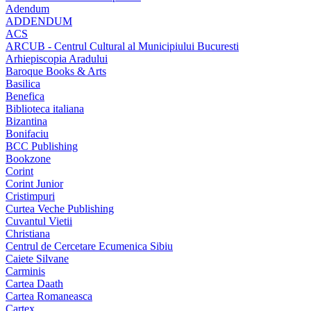
Adendum
ADDENDUM
ACS
ARCUB - Centrul Cultural al Municipiului Bucuresti
Arhiepiscopia Aradului
Baroque Books & Arts
Basilica
Benefica
Biblioteca italiana
Bizantina
Bonifaciu
BCC Publishing
Bookzone
Corint
Corint Junior
Cristimpuri
Curtea Veche Publishing
Cuvantul Vietii
Christiana
Centrul de Cercetare Ecumenica Sibiu
Caiete Silvane
Carminis
Cartea Daath
Cartea Romaneasca
Cartex