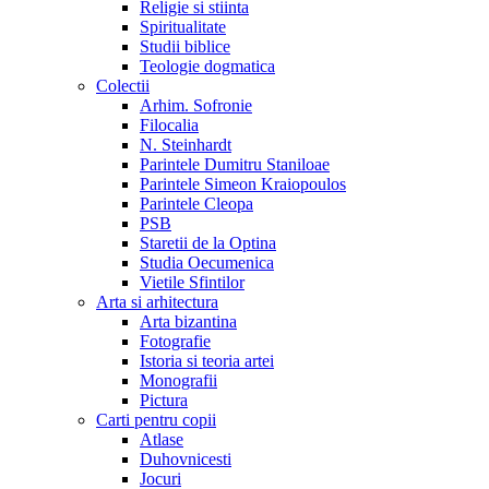
Religie si stiinta
Spiritualitate
Studii biblice
Teologie dogmatica
Colectii
Arhim. Sofronie
Filocalia
N. Steinhardt
Parintele Dumitru Staniloae
Parintele Simeon Kraiopoulos
Parintele Cleopa
PSB
Staretii de la Optina
Studia Oecumenica
Vietile Sfintilor
Arta si arhitectura
Arta bizantina
Fotografie
Istoria si teoria artei
Monografii
Pictura
Carti pentru copii
Atlase
Duhovnicesti
Jocuri