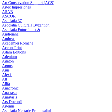
Art Conservation Support (ACS)
Artec Impresiones
ASAB
ASCOR
Asociatia 37
Asociatia Culturala Byzantion
Asociatia Fotocabinet &
Andreiana
Andreas
Academiei Romane
Accent Print
Adam Editions
Adenium
Agaton
Agnos
Aius
Alexis
All
Allfa
Anacronic
Anastasia
Anastasis
Ars Docendi
Artemis
Asociatia Nectarie Protopsaltul