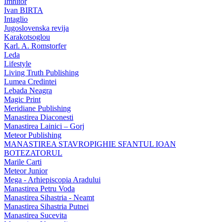
Imnitor
Ivan BIRTA
Intaglio
Jugoslovenska revija
Karakotsoglou
Karl. A. Romstorfer
Leda
Lifestyle
Living Truth Publishing
Lumea Credintei
Lebada Neagra
Magic Print
Meridiane Publishing
Manastirea Diaconesti
Manastirea Lainici – Gorj
Meteor Publishing
MANASTIREA STAVROPIGHIE SFANTUL IOAN
BOTEZATORUL
Marile Carti
Meteor Junior
Mega - Arhiepiscopia Aradului
Manastirea Petru Voda
Manastirea Sihastria - Neamt
Manastirea Sihastria Putnei
Manastirea Sucevita