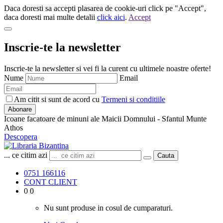
Daca doresti sa accepti plasarea de cookie-uri click pe "Accept",
daca doresti mai multe detalii
click aici
.
Accept
Inscrie-te la newsletter
Inscrie-te la newsletter si vei fi la curent cu ultimele noastre oferte!
Nume
Email
Am citit si sunt de acord cu
Termeni si conditiile
Abonare
Icoane facatoare de minuni ale Maicii Domnului - Sfantul Munte
Athos
Descopera
... ce citim azi
Cauta
0751 166116
CONT CLIENT
0
0
Nu sunt produse in cosul de cumparaturi.