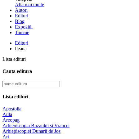
Afla mai multe
Autori
Edituri
Blog
Expozitii
Tamaie
Edituri
Ileana
Lista edituri
Cauta editura
Lista edituri
Apostolia
Aula
Areopag
Arhiepiscopia Buzaului si Vrancei
Arhiepiscopiei Dunarii de Jos
Art