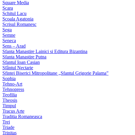
Square Media
Scara
Schitul Lacu
Scoala Agatonia
Scrisul Romanesc
Sega
Semne
Seneca
Sens – Arad
Sfanta Manastire Lainici si Editura Bizantina
Sfanta Manastire Putna
Sfantul Ioan Casian
Sfântul Nectarie
Sfintei Biserici Mitropolitane „Sfantul Grigorie Palama”
Sophia
Tehno-Art
Tehnopress
Teofilia
Theosis
Timpul
Tracus Arte
Traditia Romaneasca
Trei
Triade
Trinitas