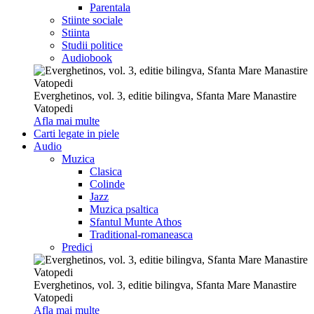
Parentala
Stiinte sociale
Stiinta
Studii politice
Audiobook
Everghetinos, vol. 3, editie bilingva, Sfanta Mare Manastire
Vatopedi
Afla mai multe
Carti legate in piele
Audio
Muzica
Clasica
Colinde
Jazz
Muzica psaltica
Sfantul Munte Athos
Traditional-romaneasca
Predici
Everghetinos, vol. 3, editie bilingva, Sfanta Mare Manastire
Vatopedi
Afla mai multe