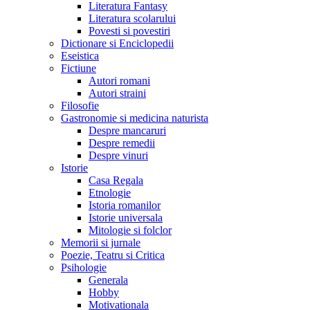
Literatura Fantasy
Literatura scolarului
Povesti si povestiri
Dictionare si Enciclopedii
Eseistica
Fictiune
Autori romani
Autori straini
Filosofie
Gastronomie si medicina naturista
Despre mancaruri
Despre remedii
Despre vinuri
Istorie
Casa Regala
Etnologie
Istoria romanilor
Istorie universala
Mitologie si folclor
Memorii si jurnale
Poezie, Teatru si Critica
Psihologie
Generala
Hobby
Motivationala