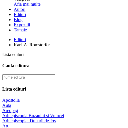
Afla mai multe
Autori
Edituri
Blog
Expozitii
Tamaie
Edituri
Karl. A. Romstorfer
Lista edituri
Cauta editura
Lista edituri
Apostolia
Aula
Areopag
Arhiepiscopia Buzaului si Vrancei
Arhiepiscopiei Dunarii de Jos
Art