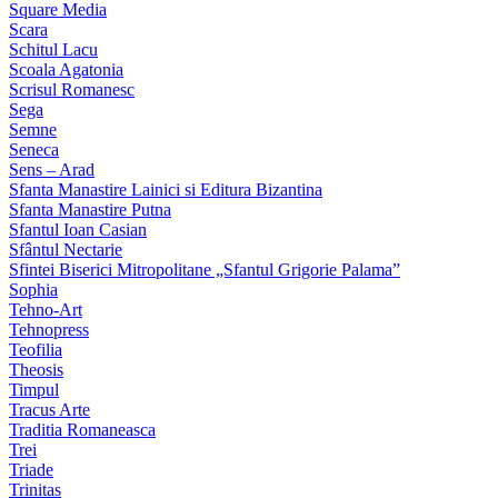
Square Media
Scara
Schitul Lacu
Scoala Agatonia
Scrisul Romanesc
Sega
Semne
Seneca
Sens – Arad
Sfanta Manastire Lainici si Editura Bizantina
Sfanta Manastire Putna
Sfantul Ioan Casian
Sfântul Nectarie
Sfintei Biserici Mitropolitane „Sfantul Grigorie Palama”
Sophia
Tehno-Art
Tehnopress
Teofilia
Theosis
Timpul
Tracus Arte
Traditia Romaneasca
Trei
Triade
Trinitas