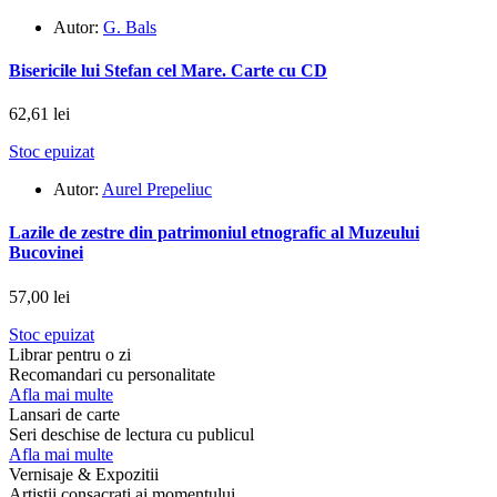
Autor:
G. Bals
Bisericile lui Stefan cel Mare. Carte cu CD
62,61 lei
Stoc epuizat
Autor:
Aurel Prepeliuc
Lazile de zestre din patrimoniul etnografic al Muzeului
Bucovinei
57,00 lei
Stoc epuizat
Librar pentru o zi
Recomandari cu personalitate
Afla mai multe
Lansari de carte
Seri deschise de lectura cu publicul
Afla mai multe
Vernisaje & Expozitii
Artistii consacrati ai momentului