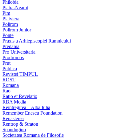
Philobia
Piatra-Neamt
Pim
Platytera
Polirom
Polirom Junior
Ponte
Praxis a Arhiepiscopiei Ramnicului
Predania
Pro Universitaria
Prodromos
Prut
Publica
Revistei TIMPUL
ROST
Romana
Rao
Ratio et Revelatio
RBA Media
Reintregirea – Alba Iulia
Remember Enescu Foundation
Renasterea
Rentrop & Straton
Spandugino
Societatea Romana de Filosofie