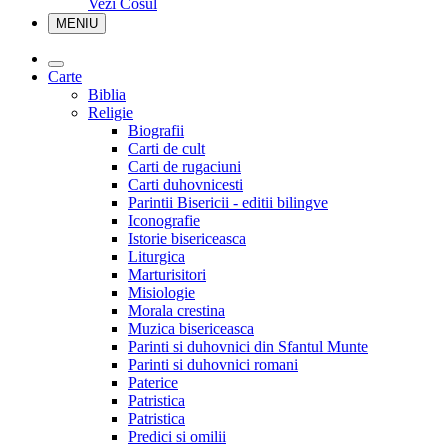
Vezi Cosul
MENIU
Carte
Biblia
Religie
Biografii
Carti de cult
Carti de rugaciuni
Carti duhovnicesti
Parintii Bisericii - editii bilingve
Iconografie
Istorie bisericeasca
Liturgica
Marturisitori
Misiologie
Morala crestina
Muzica bisericeasca
Parinti si duhovnici din Sfantul Munte
Parinti si duhovnici romani
Paterice
Patristica
Patristica
Predici si omilii