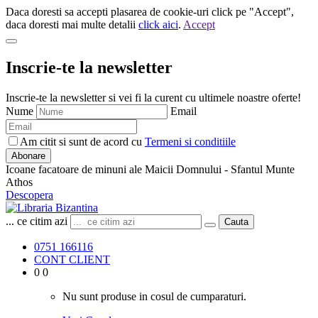
Daca doresti sa accepti plasarea de cookie-uri click pe "Accept",
daca doresti mai multe detalii
click aici
.
Accept
Inscrie-te la newsletter
Inscrie-te la newsletter si vei fi la curent cu ultimele noastre oferte!
Nume
Email
Am citit si sunt de acord cu
Termeni si conditiile
Abonare
Icoane facatoare de minuni ale Maicii Domnului - Sfantul Munte
Athos
Descopera
... ce citim azi
Cauta
0751 166116
CONT CLIENT
0
0
Nu sunt produse in cosul de cumparaturi.