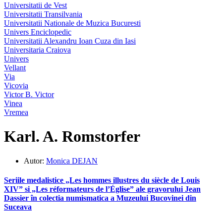
Universitatii de Vest
Universitatii Transilvania
Universitatii Nationale de Muzica Bucuresti
Univers Enciclopedic
Universitatii Alexandru Ioan Cuza din Iasi
Universitaria Craiova
Univers
Vellant
Via
Vicovia
Victor B. Victor
Vinea
Vremea
Karl. A. Romstorfer
Autor:
Monica DEJAN
Seriile medalistice „Les hommes illustres du siècle de Louis
XIV” si „Les réformateurs de l’Église” ale gravorului Jean
Dassier în colectia numismatica a Muzeului Bucovinei din
Suceava