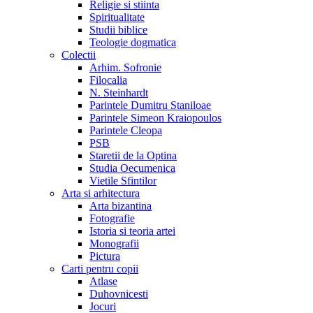
Religie si stiinta
Spiritualitate
Studii biblice
Teologie dogmatica
Colectii
Arhim. Sofronie
Filocalia
N. Steinhardt
Parintele Dumitru Staniloae
Parintele Simeon Kraiopoulos
Parintele Cleopa
PSB
Staretii de la Optina
Studia Oecumenica
Vietile Sfintilor
Arta si arhitectura
Arta bizantina
Fotografie
Istoria si teoria artei
Monografii
Pictura
Carti pentru copii
Atlase
Duhovnicesti
Jocuri