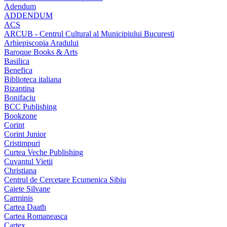
Adendum
ADDENDUM
ACS
ARCUB - Centrul Cultural al Municipiului Bucuresti
Arhiepiscopia Aradului
Baroque Books & Arts
Basilica
Benefica
Biblioteca italiana
Bizantina
Bonifaciu
BCC Publishing
Bookzone
Corint
Corint Junior
Cristimpuri
Curtea Veche Publishing
Cuvantul Vietii
Christiana
Centrul de Cercetare Ecumenica Sibiu
Caiete Silvane
Carminis
Cartea Daath
Cartea Romaneasca
Cartex