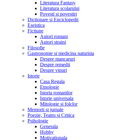
Literatura Fantasy
Literatura scolarului
Povesti si povestiri
Dictionare si Enciclopedii
Eseistica
Fictiune
Autori romani
Autori straini
Filosofie
Gastronomie si medicina naturista
Despre mancaruri
Despre remedii
Despre vinuri
Istorie
Casa Regala
Etnologie
Istoria romanilor
Istorie universala
Mitologie si folclor
Memorii si jurnale
Poezie, Teatru si Critica
Psihologie
Generala
Hobby
Motivationala