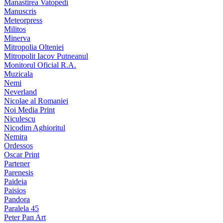
Manastirea Vatopedi
Manuscris
Meteorpress
Militos
Minerva
Mitropolia Olteniei
Mitropolit Iacov Putneanul
Monitorul Oficial R.A.
Muzicala
Nemi
Neverland
Nicolae al Romaniei
Noi Media Print
Niculescu
Nicodim Aghioritul
Nemira
Ordessos
Oscar Print
Partener
Parenesis
Paideia
Paisios
Pandora
Paralela 45
Peter Pan Art