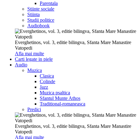
Parentala
Stiinte sociale
Stiinta
Studii politice
Audiobook
Everghetinos, vol. 3, editie bilingva, Sfanta Mare Manastire
Vatopedi
Afla mai multe
Carti legate in piele
Audio
Muzica
Clasica
Colinde
Jazz
Muzica psaltica
Sfantul Munte Athos
Traditional-romaneasca
Predici
Everghetinos, vol. 3, editie bilingva, Sfanta Mare Manastire
Vatopedi
Afla mai multe