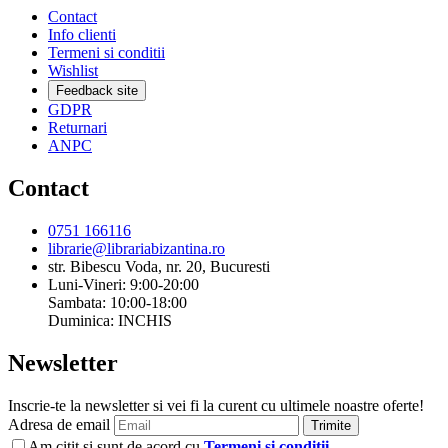
Contact
Info clienti
Termeni si conditii
Wishlist
Feedback site
GDPR
Returnari
ANPC
Contact
0751 166116
librarie@librariabizantina.ro
str. Bibescu Voda, nr. 20, Bucuresti
Luni-Vineri: 9:00-20:00
Sambata: 10:00-18:00
Duminica: INCHIS
Newsletter
Inscrie-te la newsletter si vei fi la curent cu ultimele noastre oferte!
Adresa de email
Trimite
Am citit si sunt de acord cu
Termeni si conditii