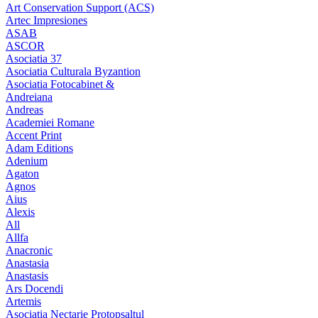
Art Conservation Support (ACS)
Artec Impresiones
ASAB
ASCOR
Asociatia 37
Asociatia Culturala Byzantion
Asociatia Fotocabinet &
Andreiana
Andreas
Academiei Romane
Accent Print
Adam Editions
Adenium
Agaton
Agnos
Aius
Alexis
All
Allfa
Anacronic
Anastasia
Anastasis
Ars Docendi
Artemis
Asociatia Nectarie Protopsaltul