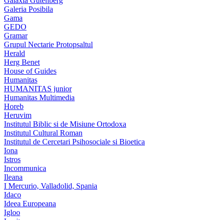
Galaxia Gutenberg
Galeria Posibila
Gama
GEDO
Gramar
Grupul Nectarie Protopsaltul
Herald
Herg Benet
House of Guides
Humanitas
HUMANITAS junior
Humanitas Multimedia
Horeb
Heruvim
Institutul Biblic si de Misiune Ortodoxa
Institutul Cultural Roman
Institutul de Cercetari Psihosociale si Bioetica
Iona
Istros
Incommunica
Ileana
I Mercurio, Valladolid, Spania
Idaco
Ideea Europeana
Igloo