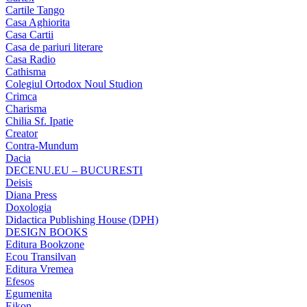
Cartile Tango
Casa Aghiorita
Casa Cartii
Casa de pariuri literare
Casa Radio
Cathisma
Colegiul Ortodox Noul Studion
Crimca
Charisma
Chilia Sf. Ipatie
Creator
Contra-Mundum
Dacia
DECENU.EU – BUCURESTI
Deisis
Diana Press
Doxologia
Didactica Publishing House (DPH)
DESIGN BOOKS
Editura Bookzone
Ecou Transilvan
Editura Vremea
Efesos
Egumenita
Eikon