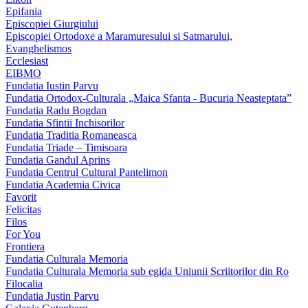
Epifania
Episcopiei Giurgiului
Episcopiei Ortodoxe a Maramuresului si Satmarului,
Evanghelismos
Ecclesiast
EIBMO
Fundatia Iustin Parvu
Fundatia Ortodox-Culturala „Maica Sfanta - Bucuria Neasteptata”
Fundatia Radu Bogdan
Fundatia Sfintii Inchisorilor
Fundatia Traditia Romaneasca
Fundatia Triade – Timisoara
Fundatia Gandul Aprins
Fundatia Centrul Cultural Pantelimon
Fundatia Academia Civica
Favorit
Felicitas
Filos
For You
Frontiera
Fundatia Culturala Memoria
Fundatia Culturala Memoria sub egida Uniunii Scriitorilor din Ro
Filocalia
Fundatia Justin Parvu