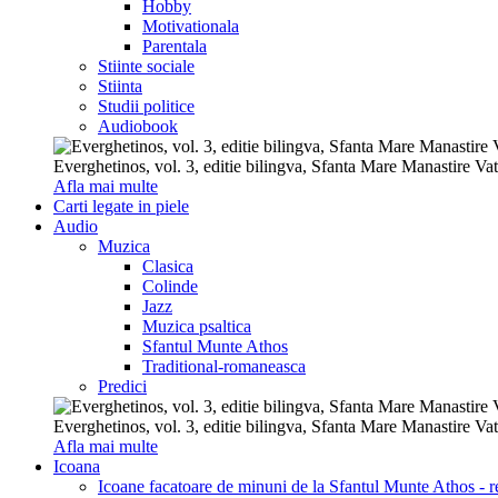
Hobby
Motivationala
Parentala
Stiinte sociale
Stiinta
Studii politice
Audiobook
Everghetinos, vol. 3, editie bilingva, Sfanta Mare Manastire Va
Afla mai multe
Carti legate in piele
Audio
Muzica
Clasica
Colinde
Jazz
Muzica psaltica
Sfantul Munte Athos
Traditional-romaneasca
Predici
Everghetinos, vol. 3, editie bilingva, Sfanta Mare Manastire Va
Afla mai multe
Icoana
Icoane facatoare de minuni de la Sfantul Munte Athos - re