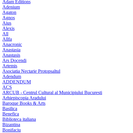
Adam Editions
Adenium
Agaton
Agnos
Aius
Alexis
All
Allfa
Anacronic
Anastasia
Anastasis
Ars Docendi
Artemis
Asociatia Nectarie Protopsaltul
Adendum
ADDENDUM
ACS
ARCUB - Centrul Cultural al Municipiului Bucuresti
Arhiepiscopia Aradului
Baroque Books & Arts
Basilica
Benefica
Biblioteca italiana
Bizantina
Bonifaciu