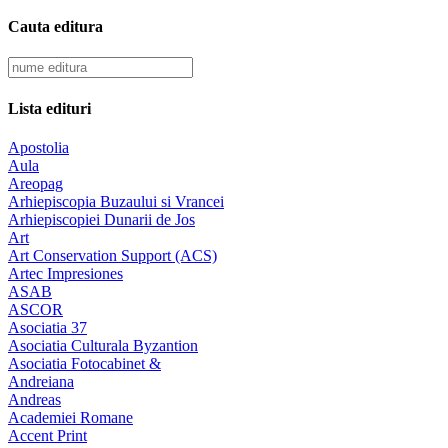
Cauta editura
Lista edituri
Apostolia
Aula
Areopag
Arhiepiscopia Buzaului si Vrancei
Arhiepiscopiei Dunarii de Jos
Art
Art Conservation Support (ACS)
Artec Impresiones
ASAB
ASCOR
Asociatia 37
Asociatia Culturala Byzantion
Asociatia Fotocabinet &
Andreiana
Andreas
Academiei Romane
Accent Print