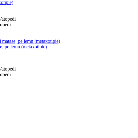
otipie)
topedi
si matase, pe lemn (metaxotipie)
se, pe lemn (metaxotipie)
topedi