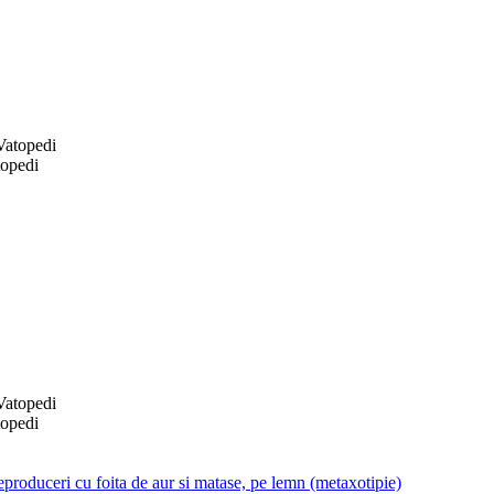
topedi
topedi
produceri cu foita de aur si matase, pe lemn (metaxotipie)