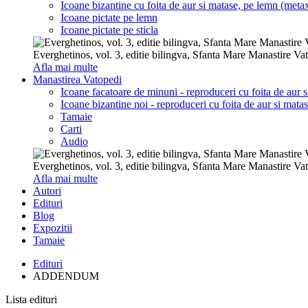
Icoane bizantine cu foita de aur si matase, pe lemn (metax
Icoane pictate pe lemn
Icoane pictate pe sticla
Everghetinos, vol. 3, editie bilingva, Sfanta Mare Manastire Va
Afla mai multe
Manastirea Vatopedi
Icoane facatoare de minuni - reproduceri cu foita de aur 
Icoane bizantine noi - reproduceri cu foita de aur si mata
Tamaie
Carti
Audio
Everghetinos, vol. 3, editie bilingva, Sfanta Mare Manastire Va
Afla mai multe
Autori
Edituri
Blog
Expozitii
Tamaie
Edituri
ADDENDUM
Lista edituri