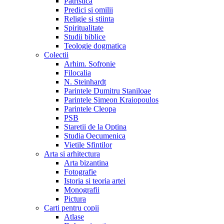
Patristica
Predici si omilii
Religie si stiinta
Spiritualitate
Studii biblice
Teologie dogmatica
Colectii
Arhim. Sofronie
Filocalia
N. Steinhardt
Parintele Dumitru Staniloae
Parintele Simeon Kraiopoulos
Parintele Cleopa
PSB
Staretii de la Optina
Studia Oecumenica
Vietile Sfintilor
Arta si arhitectura
Arta bizantina
Fotografie
Istoria si teoria artei
Monografii
Pictura
Carti pentru copii
Atlase