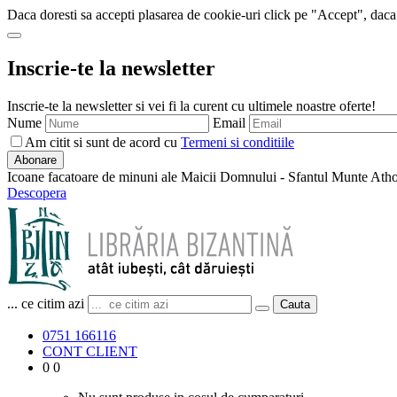
Daca doresti sa accepti plasarea de cookie-uri click pe "Accept", daca
Inscrie-te la newsletter
Inscrie-te la newsletter si vei fi la curent cu ultimele noastre oferte!
Nume
Email
Am citit si sunt de acord cu
Termeni si conditiile
Abonare
Icoane facatoare de minuni ale Maicii Domnului - Sfantul Munte Ath
Descopera
... ce citim azi
Cauta
0751 166116
CONT CLIENT
0
0