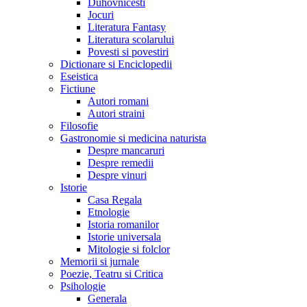
Duhovnicesti
Jocuri
Literatura Fantasy
Literatura scolarului
Povesti si povestiri
Dictionare si Enciclopedii
Eseistica
Fictiune
Autori romani
Autori straini
Filosofie
Gastronomie si medicina naturista
Despre mancaruri
Despre remedii
Despre vinuri
Istorie
Casa Regala
Etnologie
Istoria romanilor
Istorie universala
Mitologie si folclor
Memorii si jurnale
Poezie, Teatru si Critica
Psihologie
Generala