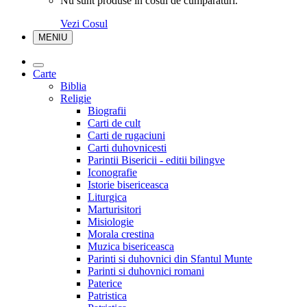
Nu sunt produse in cosul de cumparaturi.
Vezi Cosul
MENIU
Carte
Biblia
Religie
Biografii
Carti de cult
Carti de rugaciuni
Carti duhovnicesti
Parintii Bisericii - editii bilingve
Iconografie
Istorie bisericeasca
Liturgica
Marturisitori
Misiologie
Morala crestina
Muzica bisericeasca
Parinti si duhovnici din Sfantul Munte
Parinti si duhovnici romani
Paterice
Patristica