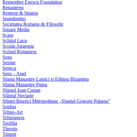
Remember Enescu Foundation
Renasterea
Rentrop & Straton
Spandugino
Societatea Romana de Filosofie
Square Media
Scara
Schitul Lacu
Scoala Agatonia
Scrisul Romanesc
Sega
Semne
Seneca
Sens – Arad
Sfanta Manastire Lainici si Editura Bizantina
Sfanta Manastire Putna
Sfantul Ioan Casian
Sfântul Nectarie
Sfintei Biserici Mitropolitane „Sfantul Grigorie Palama”
Sophia
Tehno-Art
Tehnopress
Teofilia
Theosis
Timpul