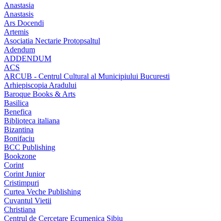
Anastasia
Anastasis
Ars Docendi
Artemis
Asociatia Nectarie Protopsaltul
Adendum
ADDENDUM
ACS
ARCUB - Centrul Cultural al Municipiului Bucuresti
Arhiepiscopia Aradului
Baroque Books & Arts
Basilica
Benefica
Biblioteca italiana
Bizantina
Bonifaciu
BCC Publishing
Bookzone
Corint
Corint Junior
Cristimpuri
Curtea Veche Publishing
Cuvantul Vietii
Christiana
Centrul de Cercetare Ecumenica Sibiu