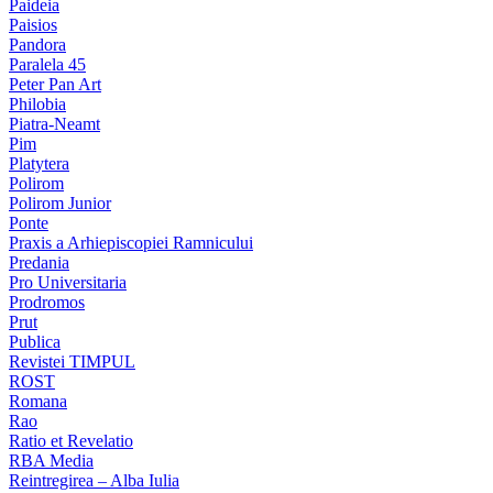
Paideia
Paisios
Pandora
Paralela 45
Peter Pan Art
Philobia
Piatra-Neamt
Pim
Platytera
Polirom
Polirom Junior
Ponte
Praxis a Arhiepiscopiei Ramnicului
Predania
Pro Universitaria
Prodromos
Prut
Publica
Revistei TIMPUL
ROST
Romana
Rao
Ratio et Revelatio
RBA Media
Reintregirea – Alba Iulia