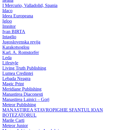
Ileana
I Mercurio, Valladolid, Spania
Idaco
Ideea Europeana
Igloo
Imnitor
Ivan BIRTA
Intaglio
Jugoslovenska revija
Karakotsoglou
Karl. A. Romstorfer
Leda
Lifestyle
Living Truth Publishing
Lumea Credintei
Lebada Neagra
Magic Print
Meridiane Publishing
Manastirea Diaconesti
Manastirea Lainici – Gorj
Meteor Publishing
MANASTIREA STAVROPIGHIE SFANTUL IOAN
BOTEZATORUL
Marile Carti
Meteor Junior