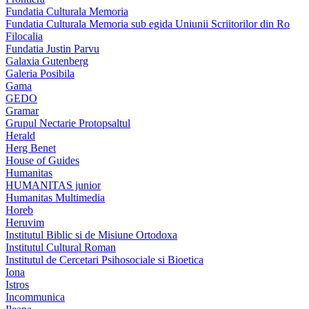
Fundatia Culturala Memoria
Fundatia Culturala Memoria sub egida Uniunii Scriitorilor din Ro
Filocalia
Fundatia Justin Parvu
Galaxia Gutenberg
Galeria Posibila
Gama
GEDO
Gramar
Grupul Nectarie Protopsaltul
Herald
Herg Benet
House of Guides
Humanitas
HUMANITAS junior
Humanitas Multimedia
Horeb
Heruvim
Institutul Biblic si de Misiune Ortodoxa
Institutul Cultural Roman
Institutul de Cercetari Psihosociale si Bioetica
Iona
Istros
Incommunica