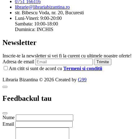
0751 166116
librarie@librariabizantina.ro
str. Bibescu Voda, nr. 20, Bucuresti
Luni-Vineri: 9:00-20:00
Sambata: 10:00-18:00
Duminica: INCHIS
Newsletter
Inscrie-te la newsletter si vei fi la curent cu ultimele noastre oferte!
Adresa de email
Trimite
Am citit si sunt de acord cu
Termeni si conditii
Libraria Bizantina © 2026 Created by
G99
Feedbackul tau
Nume
Email