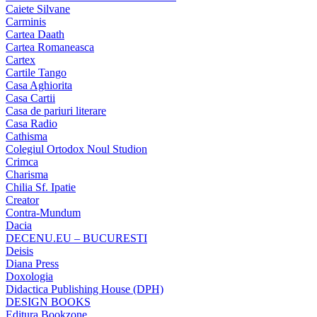
Caiete Silvane
Carminis
Cartea Daath
Cartea Romaneasca
Cartex
Cartile Tango
Casa Aghiorita
Casa Cartii
Casa de pariuri literare
Casa Radio
Cathisma
Colegiul Ortodox Noul Studion
Crimca
Charisma
Chilia Sf. Ipatie
Creator
Contra-Mundum
Dacia
DECENU.EU – BUCURESTI
Deisis
Diana Press
Doxologia
Didactica Publishing House (DPH)
DESIGN BOOKS
Editura Bookzone