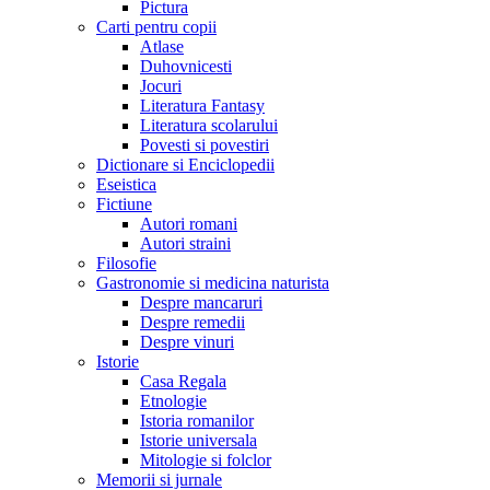
Pictura
Carti pentru copii
Atlase
Duhovnicesti
Jocuri
Literatura Fantasy
Literatura scolarului
Povesti si povestiri
Dictionare si Enciclopedii
Eseistica
Fictiune
Autori romani
Autori straini
Filosofie
Gastronomie si medicina naturista
Despre mancaruri
Despre remedii
Despre vinuri
Istorie
Casa Regala
Etnologie
Istoria romanilor
Istorie universala
Mitologie si folclor
Memorii si jurnale