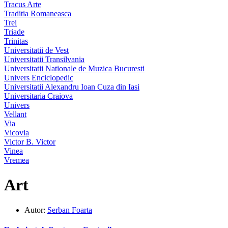
Tracus Arte
Traditia Romaneasca
Trei
Triade
Trinitas
Universitatii de Vest
Universitatii Transilvania
Universitatii Nationale de Muzica Bucuresti
Univers Enciclopedic
Universitatii Alexandru Ioan Cuza din Iasi
Universitaria Craiova
Univers
Vellant
Via
Vicovia
Victor B. Victor
Vinea
Vremea
Art
Autor:
Serban Foarta