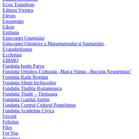
Ecou Transilvan
Editura Vremea
Efesos
Egumenita
Eikon
Epifania
Episcopiei Giurgiului
Episcopiei Ortodoxe a Maramuresului si Satmarului,
Evanghelismos
Ecclesiast
EIBMO
Fundatia Iustin Parvu
Fundatia Ortodox-Culturala „Maica Sfanta - Bucuria Neasteptata”
Fundatia Radu Bogdan
Fundatia Sfintii Inchisorilor
Fundatia Traditia Romaneasca
Fundatia Triade – Timisoara
Fundatia Gandul Aprins
Fundatia Centrul Cultural Pantelimon
Fundatia Academia Civica
Favorit
Felicitas
Filos
For You
Frontiera