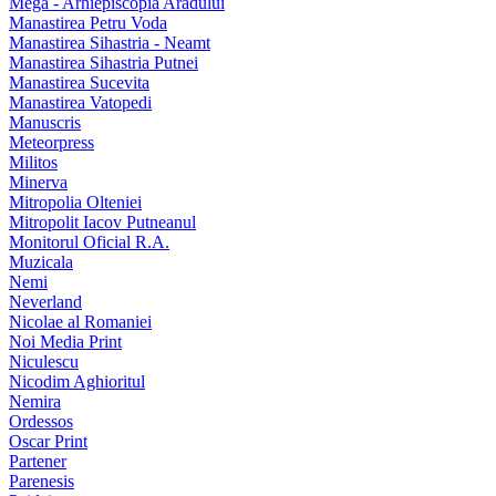
Mega - Arhiepiscopia Aradului
Manastirea Petru Voda
Manastirea Sihastria - Neamt
Manastirea Sihastria Putnei
Manastirea Sucevita
Manastirea Vatopedi
Manuscris
Meteorpress
Militos
Minerva
Mitropolia Olteniei
Mitropolit Iacov Putneanul
Monitorul Oficial R.A.
Muzicala
Nemi
Neverland
Nicolae al Romaniei
Noi Media Print
Niculescu
Nicodim Aghioritul
Nemira
Ordessos
Oscar Print
Partener
Parenesis