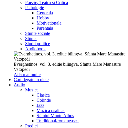
Poezie, Teatru si Critica
Psihologie
Generala
Hobby
Motivationala
Parentala
Stiinte sociale
Stiinta
Studii politice
Audiobook
Everghetinos, vol. 3, editie bilingva, Sfanta Mare Manastire
Vatopedi
Afla mai multe
Carti legate in piele
Audio
Muzica
Clasica
Colinde
Jazz
Muzica psaltica
Sfantul Munte Athos
Traditional-romaneasca
Predici