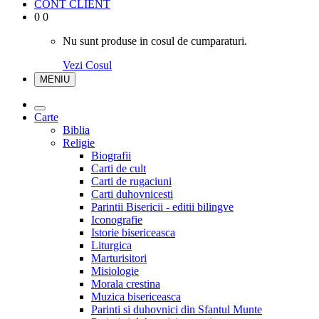
CONT CLIENT
0
0
Nu sunt produse in cosul de cumparaturi.
Vezi Cosul
MENIU
Carte
Biblia
Religie
Biografii
Carti de cult
Carti de rugaciuni
Carti duhovnicesti
Parintii Bisericii - editii bilingve
Iconografie
Istorie bisericeasca
Liturgica
Marturisitori
Misiologie
Morala crestina
Muzica bisericeasca
Parinti si duhovnici din Sfantul Munte