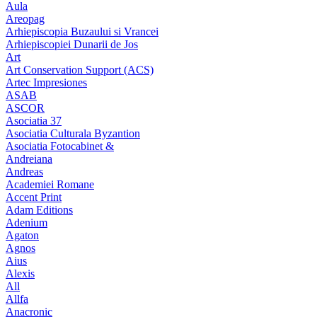
Aula
Areopag
Arhiepiscopia Buzaului si Vrancei
Arhiepiscopiei Dunarii de Jos
Art
Art Conservation Support (ACS)
Artec Impresiones
ASAB
ASCOR
Asociatia 37
Asociatia Culturala Byzantion
Asociatia Fotocabinet &
Andreiana
Andreas
Academiei Romane
Accent Print
Adam Editions
Adenium
Agaton
Agnos
Aius
Alexis
All
Allfa
Anacronic