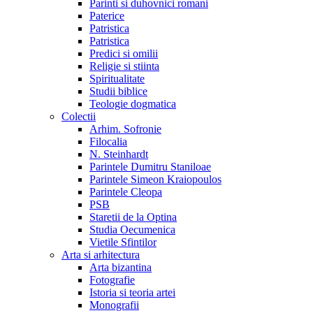
Parinti si duhovnici romani
Paterice
Patristica
Patristica
Predici si omilii
Religie si stiinta
Spiritualitate
Studii biblice
Teologie dogmatica
Colectii
Arhim. Sofronie
Filocalia
N. Steinhardt
Parintele Dumitru Staniloae
Parintele Simeon Kraiopoulos
Parintele Cleopa
PSB
Staretii de la Optina
Studia Oecumenica
Vietile Sfintilor
Arta si arhitectura
Arta bizantina
Fotografie
Istoria si teoria artei
Monografii