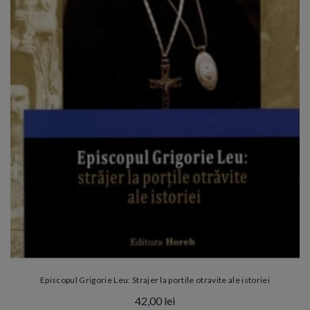
Episcopul Grigorie Leu: Strajer la portile otravite ale istoriei
42,00 lei