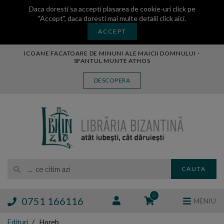
Daca doresti sa accepti plasarea de cookie-uri click pe
"Accept", daca doresti mai multe detalii
click aici
.
ACCEPT
ICOANE FACATOARE DE MINUNI ALE MAICII DOMNULUI -
SFANTUL MUNTE ATHOS
CARTE
DESCOPERA
CARTI LEGATE IN PIELE
AUDIO
ICOANA
MANASTIREA VATOPEDI
AUTORI
EDITURI
... ce citim azi
CAUTA
BLOG
EXPOZITII
0
0751 166116
MENIU
TAMAIE
Edituri
Horeb