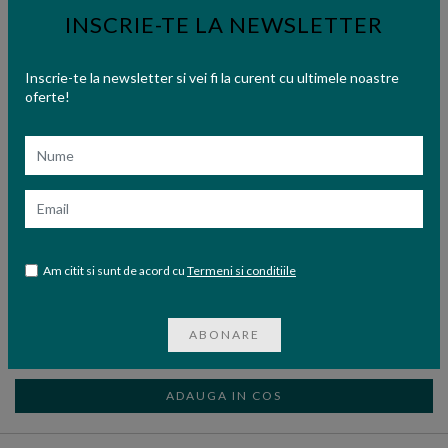
INSCRIE-TE LA NEWSLETTER
Inscrie-te la newsletter si vei fi la curent cu ultimele noastre
oferte!
Nume
Email
Am citit si sunt de acord cu
Termeni si conditiile
Carte de rugaciuni
ABONARE
49,00 lei
ADAUGA IN COS