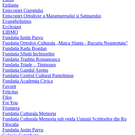
Epifania
Episcopiei Giurgiului
Episcopiei Ortodoxe a Maramuresului si Satmarului,
Evanghelismos
Ecclesiast
EIBMO
Fundatia Iustin Parvu
Fundatia Ortodox-Culturala „Maica Sfanta - Bucuria Neasteptata”
Fundatia Radu Bogdan
Fundatia Sfintii Inchisorilor
Fundatia Traditia Romaneasca
Fundatia Triade – Timisoara
Fundatia Gandul Aprins
Fundatia Centrul Cultural Pantelimon
Fundatia Academia Civica
Favorit
Felicitas
Filos
For You
Frontiera
Fundatia Culturala Memoria
Fundatia Culturala Memoria sub egida Uniunii Scriitorilor din Ro
Filocalia
Fundatia Justin Parvu