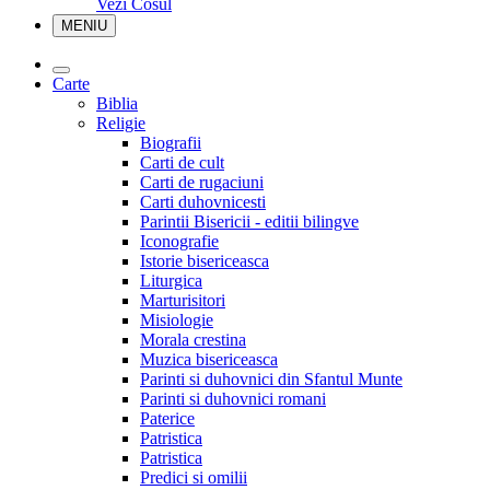
Vezi Cosul
MENIU
Carte
Biblia
Religie
Biografii
Carti de cult
Carti de rugaciuni
Carti duhovnicesti
Parintii Bisericii - editii bilingve
Iconografie
Istorie bisericeasca
Liturgica
Marturisitori
Misiologie
Morala crestina
Muzica bisericeasca
Parinti si duhovnici din Sfantul Munte
Parinti si duhovnici romani
Paterice
Patristica
Patristica
Predici si omilii