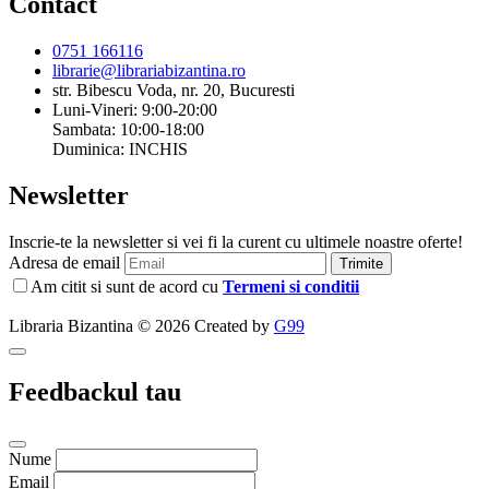
Contact
0751 166116
librarie@librariabizantina.ro
str. Bibescu Voda, nr. 20, Bucuresti
Luni-Vineri: 9:00-20:00
Sambata: 10:00-18:00
Duminica: INCHIS
Newsletter
Inscrie-te la newsletter si vei fi la curent cu ultimele noastre oferte!
Adresa de email
Trimite
Am citit si sunt de acord cu
Termeni si conditii
Libraria Bizantina © 2026 Created by
G99
Feedbackul tau
Nume
Email