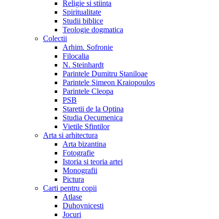
Religie si stiinta
Spiritualitate
Studii biblice
Teologie dogmatica
Colectii
Arhim. Sofronie
Filocalia
N. Steinhardt
Parintele Dumitru Staniloae
Parintele Simeon Kraiopoulos
Parintele Cleopa
PSB
Staretii de la Optina
Studia Oecumenica
Vietile Sfintilor
Arta si arhitectura
Arta bizantina
Fotografie
Istoria si teoria artei
Monografii
Pictura
Carti pentru copii
Atlase
Duhovnicesti
Jocuri