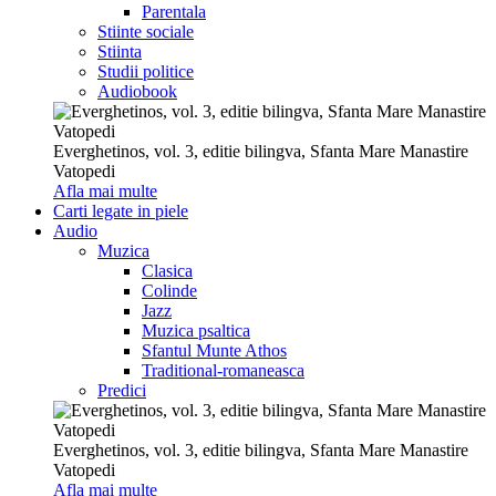
Parentala
Stiinte sociale
Stiinta
Studii politice
Audiobook
Everghetinos, vol. 3, editie bilingva, Sfanta Mare Manastire
Vatopedi
Afla mai multe
Carti legate in piele
Audio
Muzica
Clasica
Colinde
Jazz
Muzica psaltica
Sfantul Munte Athos
Traditional-romaneasca
Predici
Everghetinos, vol. 3, editie bilingva, Sfanta Mare Manastire
Vatopedi
Afla mai multe