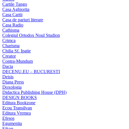
Cartile Tango
Casa Aghiorita
Casa Cartii
Casa de pariuri literare
Casa Radio
Cathisma
Colegiul Ortodox Noul Studion
Crimca
Charisma
Chilia Sf. Ipatie
Creator
Contra-Mundum
Dacia
DECENU.EU – BUCURESTI
Deisis
Diana Press
Doxologia
Didactica Publishing House (DPH)
DESIGN BOOKS
Editura Bookzone
Ecou Transilvan
Editura Vremea
Efesos
Egumenita
Eikon