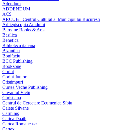
Adendum
ADDENDUM
ACS
ARCUB - Centrul Cultural al Municipiului Bucuresti
Arhiepiscopia Aradului
Baroque Books & Arts
Basilica
Benefica
Biblioteca italiana
Bizantina
Bonifaciu
BCC Publishing
Bookzone
Corint
Corint Junior
Cristimpuri
Curtea Veche Publishing
Cuvantul Vietii
Christiana
Centrul de Cercetare Ecumenica Sibiu
Caiete Silvane
Carminis
Cartea Daath
Cartea Romaneasca
Cartex