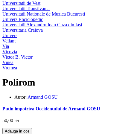
Universitatii de Vest
Universitatii Transilvania
Universitatii Nationale de Muzica Bucuresti
Univers Enciclopedic
Universitatii Alexandru Ioan Cuza din Iasi
Universitaria Craiova
Univers
Vellant
Via
Vicovia
Victor B. Victor
Vinea
Vremea
Polirom
Autor:
Armand GOSU
Putin impotriva Occidentului de Armand GOSU
50,00 lei
Adauga in cos