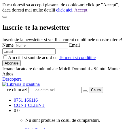
Daca doresti sa accepti plasarea de cookie-uri click pe "Accept",
daca doresti mai multe detalii
click aici
.
Accept
Inscrie-te la newsletter
Inscrie-te la newsletter si vei fi la curent cu ultimele noastre oferte!
Nume
Email
Am citit si sunt de acord cu
Termeni si conditiile
Abonare
Icoane facatoare de minuni ale Maicii Domnului - Sfantul Munte
Athos
Descopera
... ce citim azi
Cauta
0751 166116
CONT CLIENT
0
0
Nu sunt produse in cosul de cumparaturi.