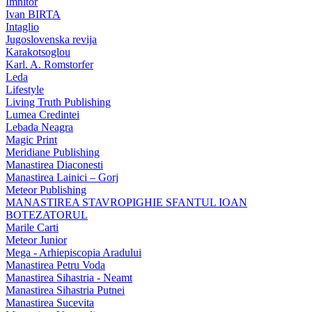
Imnitor
Ivan BIRTA
Intaglio
Jugoslovenska revija
Karakotsoglou
Karl. A. Romstorfer
Leda
Lifestyle
Living Truth Publishing
Lumea Credintei
Lebada Neagra
Magic Print
Meridiane Publishing
Manastirea Diaconesti
Manastirea Lainici – Gorj
Meteor Publishing
MANASTIREA STAVROPIGHIE SFANTUL IOAN
BOTEZATORUL
Marile Carti
Meteor Junior
Mega - Arhiepiscopia Aradului
Manastirea Petru Voda
Manastirea Sihastria - Neamt
Manastirea Sihastria Putnei
Manastirea Sucevita