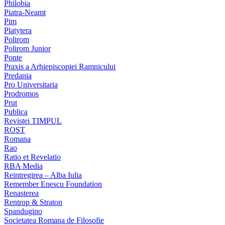
Philobia
Piatra-Neamt
Pim
Platytera
Polirom
Polirom Junior
Ponte
Praxis a Arhiepiscopiei Ramnicului
Predania
Pro Universitaria
Prodromos
Prut
Publica
Revistei TIMPUL
ROST
Romana
Rao
Ratio et Revelatio
RBA Media
Reintregirea – Alba Iulia
Remember Enescu Foundation
Renasterea
Rentrop & Straton
Spandugino
Societatea Romana de Filosofie