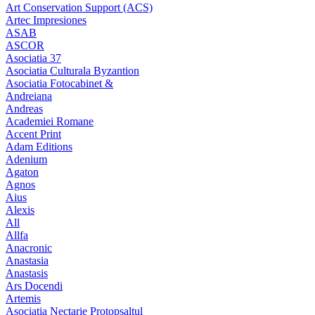
Art Conservation Support (ACS)
Artec Impresiones
ASAB
ASCOR
Asociatia 37
Asociatia Culturala Byzantion
Asociatia Fotocabinet &
Andreiana
Andreas
Academiei Romane
Accent Print
Adam Editions
Adenium
Agaton
Agnos
Aius
Alexis
All
Allfa
Anacronic
Anastasia
Anastasis
Ars Docendi
Artemis
Asociatia Nectarie Protopsaltul