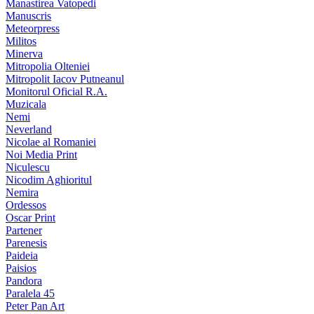
Manastirea Vatopedi
Manuscris
Meteorpress
Militos
Minerva
Mitropolia Olteniei
Mitropolit Iacov Putneanul
Monitorul Oficial R.A.
Muzicala
Nemi
Neverland
Nicolae al Romaniei
Noi Media Print
Niculescu
Nicodim Aghioritul
Nemira
Ordessos
Oscar Print
Partener
Parenesis
Paideia
Paisios
Pandora
Paralela 45
Peter Pan Art