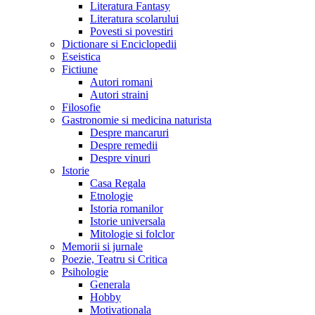
Literatura Fantasy
Literatura scolarului
Povesti si povestiri
Dictionare si Enciclopedii
Eseistica
Fictiune
Autori romani
Autori straini
Filosofie
Gastronomie si medicina naturista
Despre mancaruri
Despre remedii
Despre vinuri
Istorie
Casa Regala
Etnologie
Istoria romanilor
Istorie universala
Mitologie si folclor
Memorii si jurnale
Poezie, Teatru si Critica
Psihologie
Generala
Hobby
Motivationala