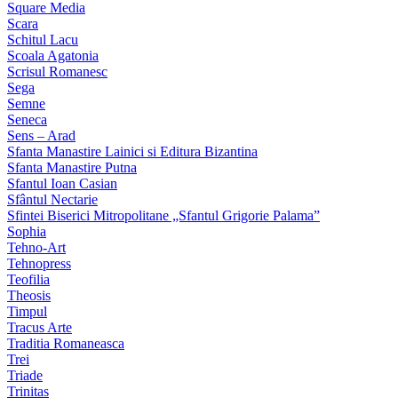
Square Media
Scara
Schitul Lacu
Scoala Agatonia
Scrisul Romanesc
Sega
Semne
Seneca
Sens – Arad
Sfanta Manastire Lainici si Editura Bizantina
Sfanta Manastire Putna
Sfantul Ioan Casian
Sfântul Nectarie
Sfintei Biserici Mitropolitane „Sfantul Grigorie Palama”
Sophia
Tehno-Art
Tehnopress
Teofilia
Theosis
Timpul
Tracus Arte
Traditia Romaneasca
Trei
Triade
Trinitas