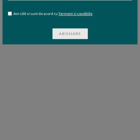
Am citit si sunt de acord cu
Termeni si conditiile
ABONARE