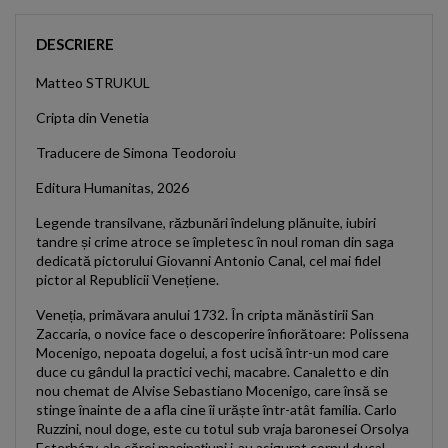
DESCRIERE
Matteo STRUKUL
Cripta din Venetia
Traducere de Simona Teodoroiu
Editura Humanitas, 2026
Legende transilvane, răzbunări îndelung plănuite, iubiri
tandre și crime atroce se împletesc în noul roman din saga
dedicată pictorului Giovanni Antonio Canal, cel mai fidel
pictor al Republicii Venețiene.
Veneția, primăvara anului 1732. În cripta mănăstirii San
Zaccaria, o novice face o descoperire înfiorătoare: Polissena
Mocenigo, nepoata dogelui, a fost ucisă într-un mod care
duce cu gândul la practici vechi, macabre. Canaletto e din
nou chemat de Alvise Sebastiano Mocenigo, care însă se
stinge înainte de a afla cine îi urăște într-atât familia. Carlo
Ruzzini, noul doge, este cu totul sub vraja baronesei Orsolya
Esterházy, ale cărei mașinațiuni i-au asigurat cornul ducal.