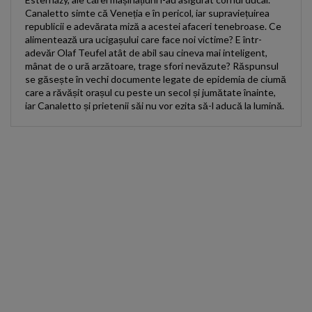
Canaletto simte că Veneția e în pericol, iar supraviețuirea
republicii e adevărata miză a acestei afaceri tenebroase. Ce
alimentează ura ucigașului care face noi victime? E într-
adevăr Olaf Teufel atât de abil sau cineva mai inteligent,
mânat de o ură arzătoare, trage sfori nevăzute? Răspunsul
se găsește în vechi documente legate de epidemia de ciumă
care a răvășit orașul cu peste un secol și jumătate înainte,
iar Canaletto și prietenii săi nu vor ezita să-l aducă la lumină.