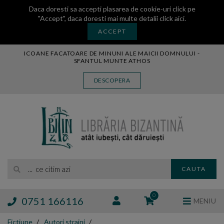
Daca doresti sa accepti plasarea de cookie-uri click pe
"Accept", daca doresti mai multe detalii
click aici
.
ACCEPT
ICOANE FACATOARE DE MINUNI ALE MAICII DOMNULUI -
SFANTUL MUNTE ATHOS
CARTE
DESCOPERA
CARTI LEGATE IN PIELE
AUDIO
ICOANA
MANASTIREA VATOPEDI
AUTORI
EDITURI
... ce citim azi
CAUTA
BLOG
EXPOZITII
0
0751 166116
MENIU
TAMAIE
Fictiune
Autori straini