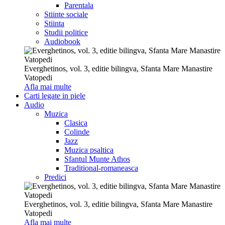
Parentala
Stiinte sociale
Stiinta
Studii politice
Audiobook
Everghetinos, vol. 3, editie bilingva, Sfanta Mare Manastire
Vatopedi
Afla mai multe
Carti legate in piele
Audio
Muzica
Clasica
Colinde
Jazz
Muzica psaltica
Sfantul Munte Athos
Traditional-romaneasca
Predici
Everghetinos, vol. 3, editie bilingva, Sfanta Mare Manastire
Vatopedi
Afla mai multe