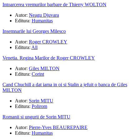
Intoarcerea vremurilor barbare de Thierry WOLTON
Autor:
Neagu Djuvara
Editura:
Humanitas
Insemnarile lui Georges Milesco
Autor:
Roger CROWLEY
Editura:
All
Venetia. Regina Marilor de Roger CROWLEY
Autor:
Giles MILTON
Editura:
Corint
Cand Chuchill a dat iama in oi si Stalin a jefuit o banca de Giles
MILTON
Autor:
Sorin MITU
Editura:
Polirom
Romanii si ungurii de Sorin MITU
Autor:
Pierre‑Yves BEAUREPAIRE
Editura:
Humanitas