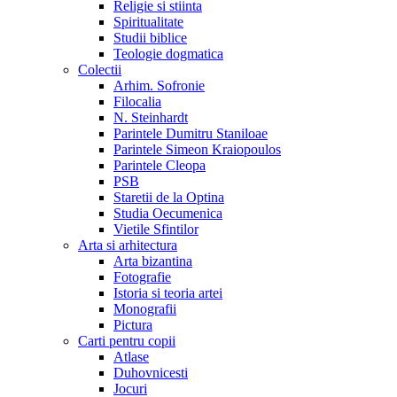
Religie si stiinta
Spiritualitate
Studii biblice
Teologie dogmatica
Colectii
Arhim. Sofronie
Filocalia
N. Steinhardt
Parintele Dumitru Staniloae
Parintele Simeon Kraiopoulos
Parintele Cleopa
PSB
Staretii de la Optina
Studia Oecumenica
Vietile Sfintilor
Arta si arhitectura
Arta bizantina
Fotografie
Istoria si teoria artei
Monografii
Pictura
Carti pentru copii
Atlase
Duhovnicesti
Jocuri