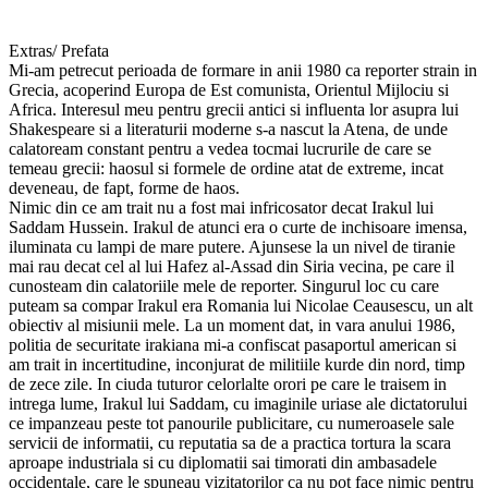
Extras/ Prefata
Mi-am petrecut perioada de formare in anii 1980 ca reporter strain in
Grecia, acoperind Europa de Est comunista, Orientul Mijlociu si
Africa. Interesul meu pentru grecii antici si influenta lor asupra lui
Shakespeare si a literaturii moderne s-a nascut la Atena, de unde
calatoream constant pentru a vedea tocmai lucrurile de care se
temeau grecii: haosul si formele de ordine atat de extreme, incat
deveneau, de fapt, forme de haos.
Nimic din ce am trait nu a fost mai infricosator decat Irakul lui
Saddam Hussein. Irakul de atunci era o curte de inchisoare imensa,
iluminata cu lampi de mare putere. Ajunsese la un nivel de tiranie
mai rau decat cel al lui Hafez al-Assad din Siria vecina, pe care il
cunosteam din calatoriile mele de reporter. Singurul loc cu care
puteam sa compar Irakul era Romania lui Nicolae Ceausescu, un alt
obiectiv al misiunii mele. La un moment dat, in vara anului 1986,
politia de securitate irakiana mi-a confiscat pasaportul american si
am trait in incertitudine, inconjurat de militiile kurde din nord, timp
de zece zile. In ciuda tuturor celorlalte orori pe care le traisem in
intrega lume, Irakul lui Saddam, cu imaginile uriase ale dictatorului
ce impanzeau peste tot panourile publicitare, cu numeroasele sale
servicii de informatii, cu reputatia sa de a practica tortura la scara
aproape industriala si cu diplomatii sai timorati din ambasadele
occidentale, care le spuneau vizitatorilor ca nu pot face nimic pentru