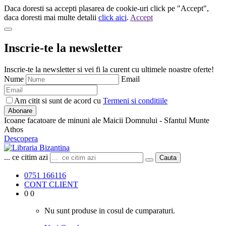
Daca doresti sa accepti plasarea de cookie-uri click pe "Accept",
daca doresti mai multe detalii
click aici
.
Accept
Inscrie-te la newsletter
Inscrie-te la newsletter si vei fi la curent cu ultimele noastre oferte!
Nume
Email
Am citit si sunt de acord cu
Termeni si conditiile
Abonare
Icoane facatoare de minuni ale Maicii Domnului - Sfantul Munte
Athos
Descopera
... ce citim azi
Cauta
0751 166116
CONT CLIENT
0
0
Nu sunt produse in cosul de cumparaturi.