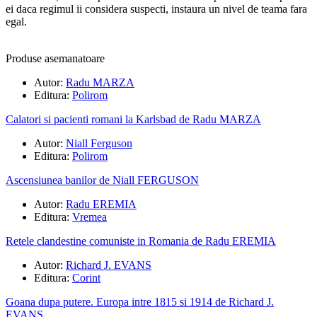
ei daca regimul ii considera suspecti, instaura un nivel de teama fara
egal.
Produse asemanatoare
Autor:
Radu MARZA
Editura:
Polirom
Calatori si pacienti romani la Karlsbad de Radu MARZA
Autor:
Niall Ferguson
Editura:
Polirom
Ascensiunea banilor de Niall FERGUSON
Autor:
Radu EREMIA
Editura:
Vremea
Retele clandestine comuniste in Romania de Radu EREMIA
Autor:
Richard J. EVANS
Editura:
Corint
Goana dupa putere. Europa intre 1815 si 1914 de Richard J.
EVANS