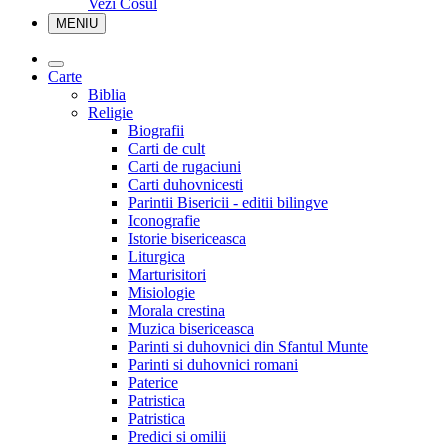
Vezi Cosul
MENIU
Carte
Biblia
Religie
Biografii
Carti de cult
Carti de rugaciuni
Carti duhovnicesti
Parintii Bisericii - editii bilingve
Iconografie
Istorie bisericeasca
Liturgica
Marturisitori
Misiologie
Morala crestina
Muzica bisericeasca
Parinti si duhovnici din Sfantul Munte
Parinti si duhovnici romani
Paterice
Patristica
Patristica
Predici si omilii