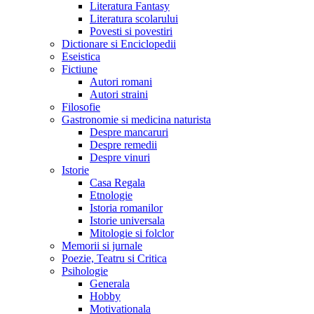
Literatura Fantasy
Literatura scolarului
Povesti si povestiri
Dictionare si Enciclopedii
Eseistica
Fictiune
Autori romani
Autori straini
Filosofie
Gastronomie si medicina naturista
Despre mancaruri
Despre remedii
Despre vinuri
Istorie
Casa Regala
Etnologie
Istoria romanilor
Istorie universala
Mitologie si folclor
Memorii si jurnale
Poezie, Teatru si Critica
Psihologie
Generala
Hobby
Motivationala