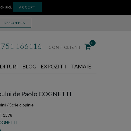
ick aici
.
ACCEPT
DESCOPERA
0
0751 166116
CONT CLIENT
DITURI
BLOG
EXPOZITII
TAMAIE
upului de Paolo COGNETTI
inii
/
Scrie o opinie
T_1578
COGNETTI
m