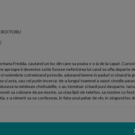
an CROITORU
E
ontana Fredda, cautand un loc din care sa poata s-o ia de la capat. Cunost
 aproape ii devenise sotie fusese nefericirea lui cand se afla departe de 
i noiembrie cutreierand potecile, adunand lemne in paduri si cinand la gur
ea si asta, sau cel putin incerca: de-a lungul toamnei a vazut cirezile para
usese la minimum cheltuielile, s-au terminat si banii pusi deoparte. Iarna i
voit sa coboare de pe munte, sa stea lipit de telefon, sa rezolve cu fosta 
tia, s-a nimerit sa se confeseze, in fata unui pahar de vin, in singurul loc 