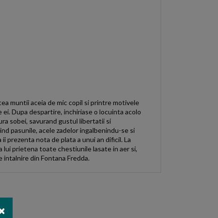
ea muntii aceia de mic copil si printre motivele
ei. Dupa despartire, inchiriase o locuinta acolo
a sobei, savurand gustul libertatii si
sind pasunile, acele zadelor ingalbenindu-se si
i prezenta nota de plata a unui an dificil. La
lui prietena toate chestiunile lasate in aer si,
de intalnire din Fontana Fredda.