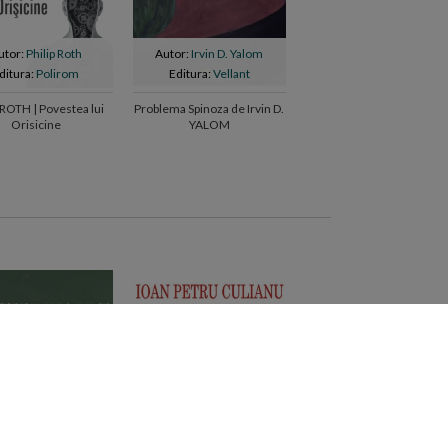
utor:
Philip Roth
Autor:
Irvin D. Yalom
Autor:
Haruki Murakami
ditura:
Polirom
Editura:
Vellant
Editura:
Polirom
 ROTH | Povestea lui
Problema Spinoza de Irvin D.
Dans dans dans
Orisicine
YALOM