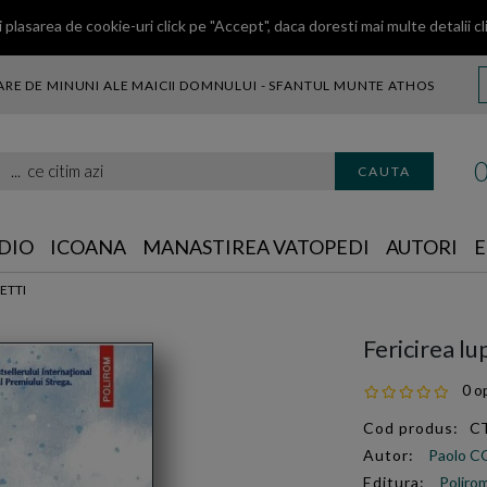
 plasarea de cookie-uri click pe "Accept", daca doresti mai multe detalii
cl
RE DE MINUNI ALE MAICII DOMNULUI - SFANTUL MUNTE ATHOS
citim azi
CAUTA
DIO
ICOANA
MANASTIREA VATOPEDI
AUTORI
E
NETTI
Fericirea l
0 op
Cod produs:
C
Autor:
Paolo 
Editura:
Poliro