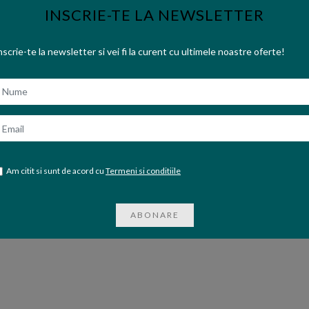
INSCRIE-TE LA NEWSLETTER
nscrie-te la newsletter si vei fi la curent cu ultimele noastre oferte!
ume
mail
Am citit si sunt de acord cu
Termeni si conditiile
ABONARE