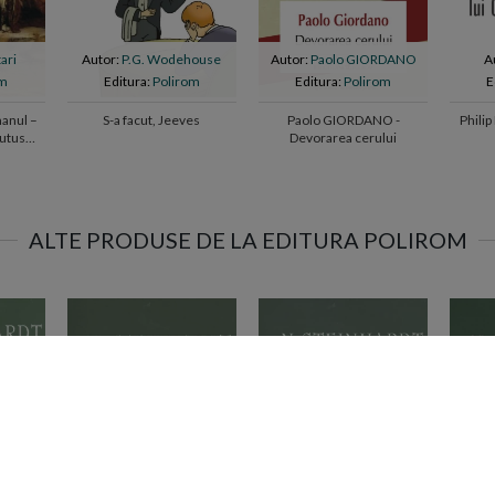
ari
Autor:
P.G. Wodehouse
Autor:
Paolo GIORDANO
A
om
Editura:
Polirom
Editura:
Polirom
E
anul –
S-a facut, Jeeves
Paolo GIORDANO -
Philip
nutus
Devorarea cerului
senator
 d. Hr.
ALTE PRODUSE DE LA EDITURA POLIROM