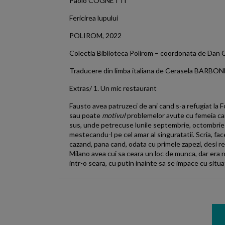
Paolo COGNETTI
Fericirea lupului
POLIROM, 2022
Colectia Biblioteca Polirom – coordonata de D
Traducere din limba italiana de Cerasela BARBON
Extras/ 1. Un mic restaurant
Fausto avea patruzeci de ani cand s-a refugiat la F
sau poate
motivul
problemelor avute cu femeia care
sus, unde petrecuse lunile septembrie, octombrie s
mestecandu-l pe cel amar al singuratatii. Scria, fac
cazand, pana cand, odata cu primele zapezi, desi red
Milano avea cui sa ceara un loc de munca, dar era ne
intr-o seara, cu putin inainte sa se impace cu situa