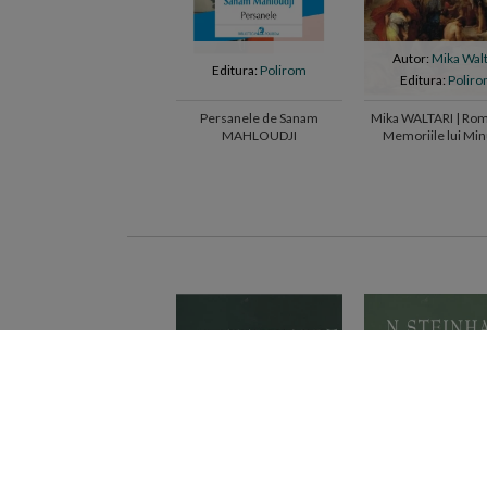
Autor:
Mika Walt
Editura:
Polirom
Editura:
Polir
Persanele de Sanam
Mika WALTARI | Rom
MAHLOUDJI
Memoriile lui Mi
Lausus Manilianus, 
roman, din anii 46-79