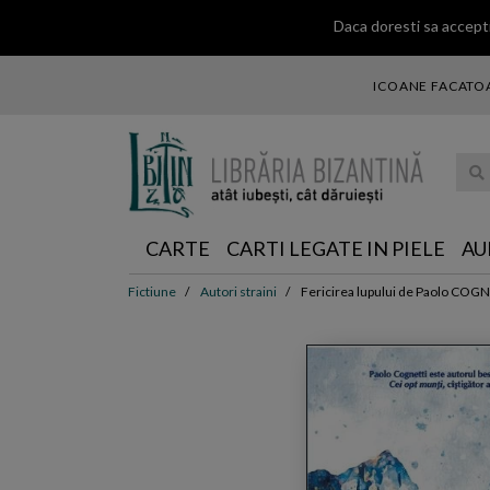
Daca doresti sa accepti
ICOANE FACATOA
... ce 
CARTE
CARTI LEGATE IN PIELE
AU
Fictiune
Autori straini
Fericirea lupului de Paolo COG