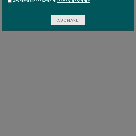
Am citit si sunt de acord cu
Termeni si conditiile
ABONARE