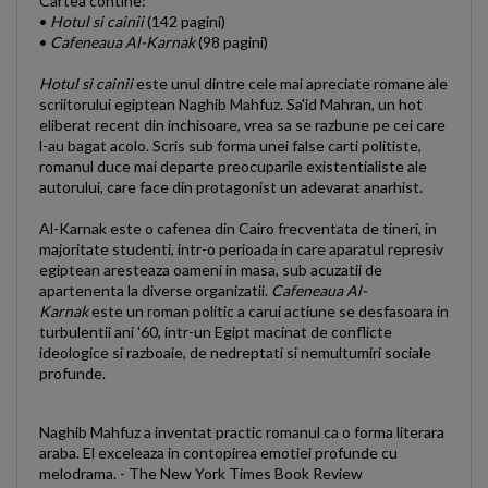
Cartea contine:
•
Hotul si cainii
(142 pagini)
•
Cafeneaua Al-Karnak
(98 pagini)
Hotul si cainii
este unul dintre cele mai apreciate romane ale
scriitorului egiptean Naghib Mahfuz. Sa'id Mahran, un hot
eliberat recent din inchisoare, vrea sa se razbune pe cei care
l-au bagat acolo. Scris sub forma unei false carti politiste,
romanul duce mai departe preocuparile existentialiste ale
autorului, care face din protagonist un adevarat anarhist.
Al-Karnak este o cafenea din Cairo frecventata de tineri, in
majoritate studenti, intr-o perioada in care aparatul represiv
egiptean aresteaza oameni in masa, sub acuzatii de
apartenenta la diverse organizatii.
Cafeneaua Al-
Karnak
este un roman politic a carui actiune se desfasoara in
turbulentii ani '60, intr-un Egipt macinat de conflicte
ideologice si razboaie, de nedreptati si nemultumiri sociale
profunde.
Naghib Mahfuz a inventat practic romanul ca o forma literara
araba. El exceleaza in contopirea emotiei profunde cu
melodrama. - The New York Times Book Review