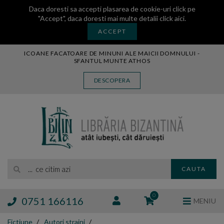
Daca doresti sa accepti plasarea de cookie-uri click pe
"Accept", daca doresti mai multe detalii
click aici
.
ACCEPT
ICOANE FACATOARE DE MINUNI ALE MAICII DOMNULUI -
SFANTUL MUNTE ATHOS
CARTE
DESCOPERA
CARTI LEGATE IN PIELE
AUDIO
ICOANA
MANASTIREA VATOPEDI
AUTORI
EDITURI
... ce citim azi
CAUTA
BLOG
EXPOZITII
0
0751 166116
MENIU
TAMAIE
Fictiune
Autori straini