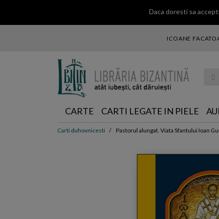
Daca doresti sa accepti
ICOANE FACATOA
... ce 
CARTE
CARTI LEGATE IN PIELE
AU
Carti duhovnicesti
Pastorul alungat. Viata Sfantului Ioan G