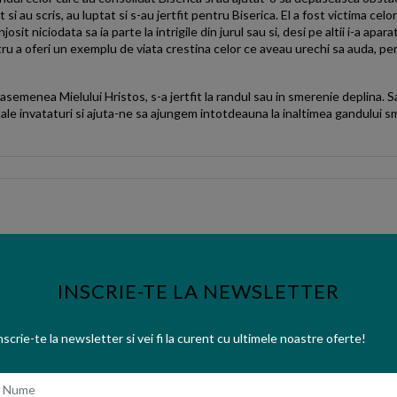
 si au scris, au luptat si s-au jertfit pentru Biserica. El a fost victima c
josit niciodata sa ia parte la intrigile din jurul sau si, desi pe altii i-a apar
ntru a oferi un exemplu de viata crestina celor ce aveau urechi sa auda, pe
, asemenea Mielului Hristos, s-a jertfit la randul sau in smerenie deplina. 
le invataturi si ajuta-ne sa ajungem intotdeauna la inaltimea gandului sm
INSCRIE-TE LA NEWSLETTER
nscrie-te la newsletter si vei fi la curent cu ultimele noastre oferte!
ume