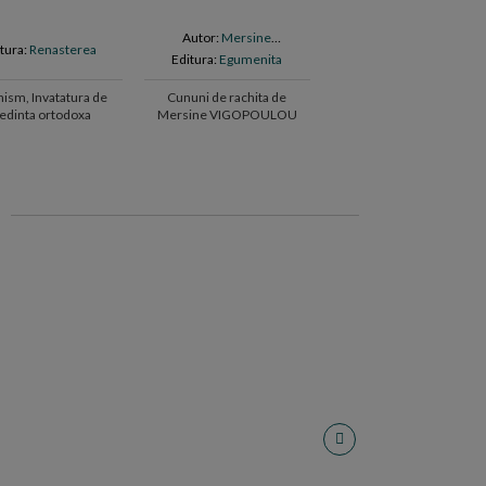
Autor:
Mersine
Autor:
Pr. Ioan PEANA
tura:
Renasterea
Vigopoulou
Editura:
Egumenita
Editura:
Accent Print
hism, Invatatura de
Cununi de rachita de
Duhovnicul de taina.
edinta ortodoxa
Mersine VIGOPOULOU
Parintele Arsenie Boca d
Pr. Ioan PEANA