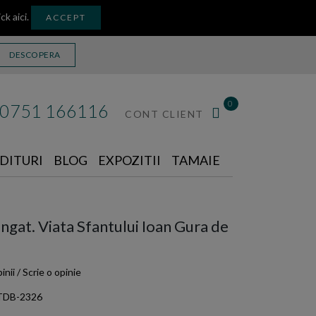
ick aici
.
ACCEPT
DESCOPERA
0
0751 166116
CONT CLIENT
DITURI
BLOG
EXPOZITII
TAMAIE
ungat. Viata Sfantului Ioan Gura de
inii
/
Scrie o opinie
TDB-2326