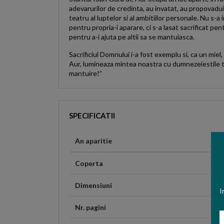
adevarurilor de credinta, au invatat, au propovaduit
teatru al luptelor si al ambitiilor personale. Nu s-a in
pentru propria-i aparare, ci s-a lasat sacrificat pe
pentru a-i ajuta pe altii sa se mantuiasca.
Sacrificiul Domnului i-a fost exemplu si, ca un miel
Aur, lumineaza mintea noastra cu dumnezeiestile ta
mantuire!”
SPECIFICATII
An aparitie
Coperta
Dimensiuni
I
Nr. pagini
N