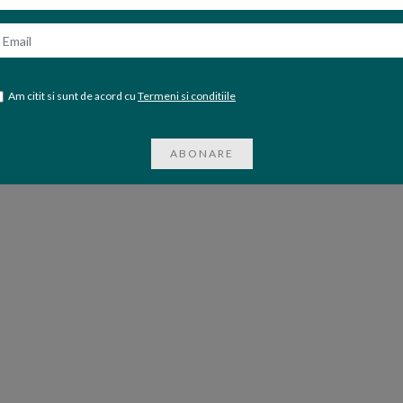
mail
Am citit si sunt de acord cu
Termeni si conditiile
ABONARE