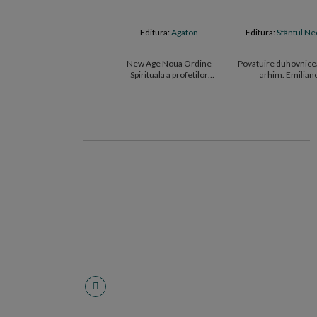
Editura:
Agaton
Editura:
Sfântul Ne
New Age Noua Ordine
Povatuire duhovnice
Spirituala a profetilor
arhim. Emilian
mincinosi
Simonopetritu