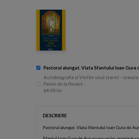
Pastorul alungat. Viata Sfantului Ioan Gura 
Autobiografia si Vietile unui staret - urmate
Paisie de la Neamt -
64,00 lei
DESCRIERE
Pastorul alungat. Viata Sfantului Ioan Gura de Au
Sfantul Ioan Gura de Aur ocupa un loc aparte in ra