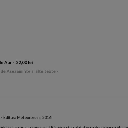
de Aur -
22,00 lei
 de Asezaminte si alte texte -
r - Editura Meteorpress, 2016
ndul celor care au consolidat Biserica si au ajutat-o sa depaseasca obstac