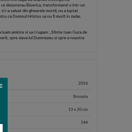
elor ce dezonorau Biserica, transformand-o intr-un
at si i-a salvat din ghearele mortii, nu a luptat
ntru ca Domnul Hristos sa nu fi murit in zadar,
Sa luam aminte si sa-l rugam: „Sfinte Ioan Gura de
erit, spre slava lui Dumnezeu si spre a noastra
2016
Brosata
13 x 20 cm
144