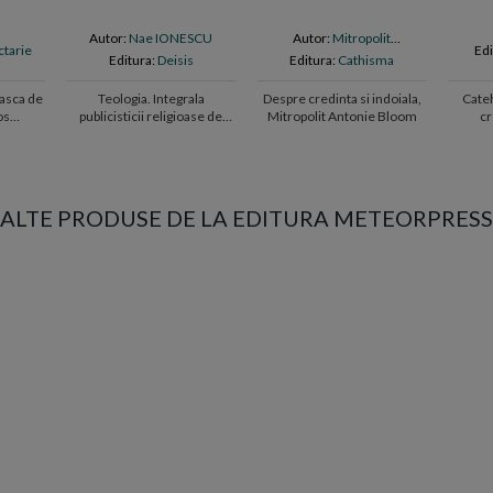
Autor:
Nae IONESCU
Autor:
Mitropolit
ctarie
Edi
Antonie Bloom
Editura:
Deisis
Editura:
Cathisma
asca de
Teologia. Integrala
Despre credinta si indoiala,
Cate
os
publicisticii religioase de
Mitropolit Antonie Bloom
cr
l
Nae IONESCU
ALTE PRODUSE DE LA EDITURA METEORPRESS