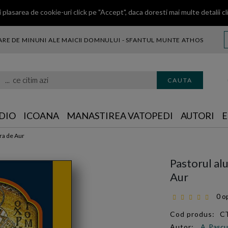
 plasarea de cookie-uri click pe "Accept", daca doresti mai multe detalii
cl
RE DE MINUNI ALE MAICII DOMNULUI - SFANTUL MUNTE ATHOS
citim azi
CAUTA
DIO
ICOANA
MANASTIREA VATOPEDI
AUTORI
E
ura de Aur
Pastorul al
Aur
0 op
Cod produs:
C
Autor:
A. Pascu