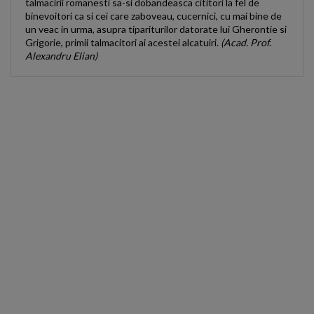
talmacirii romanesti sa-si dobandeasca cititori la fel de
binevoitori ca si cei care zaboveau, cucernici, cu mai bine de
un veac in urma, asupra tipariturilor datorate lui Gherontie si
Grigorie, primii talmacitori ai acestei alcatuiri.
(Acad. Prof.
Alexandru Elian)