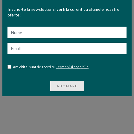
Inscrie-te la newsletter si vei fi la curent cu ultimele noastre
oferte!
Nume
Email
Am citit si sunt de acord cu
Termeni si conditiile
ABONARE