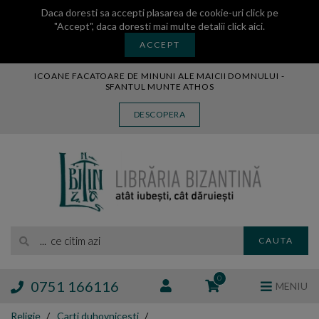
Daca doresti sa accepti plasarea de cookie-uri click pe
"Accept", daca doresti mai multe detalii
click aici
.
ACCEPT
ICOANE FACATOARE DE MINUNI ALE MAICII DOMNULUI -
SFANTUL MUNTE ATHOS
CARTE
DESCOPERA
CARTI LEGATE IN PIELE
AUDIO
ICOANA
MANASTIREA VATOPEDI
AUTORI
EDITURI
... ce citim azi
CAUTA
BLOG
EXPOZITII
0
0751 166116
MENIU
TAMAIE
Religie
Carti duhovnicesti