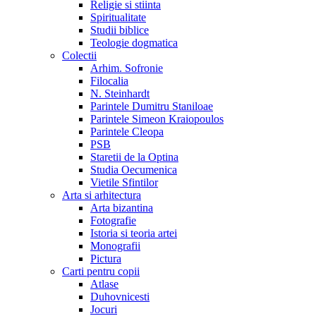
Religie si stiinta
Spiritualitate
Studii biblice
Teologie dogmatica
Colectii
Arhim. Sofronie
Filocalia
N. Steinhardt
Parintele Dumitru Staniloae
Parintele Simeon Kraiopoulos
Parintele Cleopa
PSB
Staretii de la Optina
Studia Oecumenica
Vietile Sfintilor
Arta si arhitectura
Arta bizantina
Fotografie
Istoria si teoria artei
Monografii
Pictura
Carti pentru copii
Atlase
Duhovnicesti
Jocuri