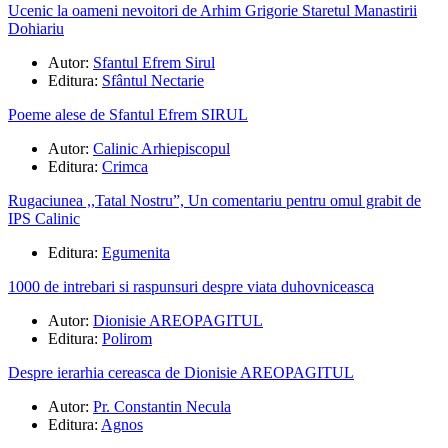
Ucenic la oameni nevoitori de Arhim Grigorie Staretul Manastirii
Dohiariu
Autor:
Sfantul Efrem Sirul
Editura:
Sfântul Nectarie
Poeme alese de Sfantul Efrem SIRUL
Autor:
Calinic Arhiepiscopul
Editura:
Crimca
Rugaciunea ,,Tatal Nostru”, Un comentariu pentru omul grabit de
IPS Calinic
Editura:
Egumenita
1000 de intrebari si raspunsuri despre viata duhovniceasca
Autor:
Dionisie AREOPAGITUL
Editura:
Polirom
Despre ierarhia cereasca de Dionisie AREOPAGITUL
Autor:
Pr. Constantin Necula
Editura:
Agnos