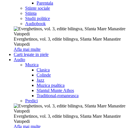
Parentala
Stiinte sociale
Stiinta
Studii politice
Audiobook
Everghetinos, vol. 3, editie bilingva, Sfanta Mare Manastire
Vatopedi
Afla mai multe
Carti legate in piele
Audio
Muzica
Clasica
Colinde
Jazz
Muzica psaltica
Sfantul Munte Athos
Traditional-romaneasca
Predici
Everghetinos, vol. 3, editie bilingva, Sfanta Mare Manastire
Vatopedi
Afla mai multe