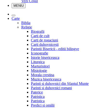
Vezi Cosul
MENIU
Carte
Biblia
Religie
Biografii
Carti de cult
Carti de rugaciuni
Carti duhovnicesti
Parintii Bisericii - editii bilingve
Iconografie
Istorie bisericeasca
Liturgica
Marturisitori
Misiologie
Morala crestina
Muzica bisericeasca
Parinti si duhovnici din Sfantul Munte
Parinti si duhovnici romani
Paterice
Patristica
Patristica
Predici si omilii