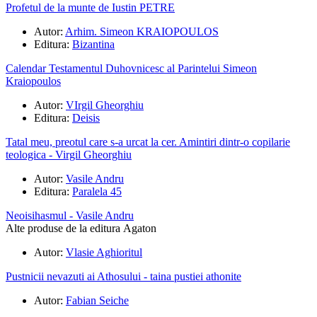
Profetul de la munte de Iustin PETRE
Autor:
Arhim. Simeon KRAIOPOULOS
Editura:
Bizantina
Calendar Testamentul Duhovnicesc al Parintelui Simeon
Kraiopoulos
Autor:
VIrgil Gheorghiu
Editura:
Deisis
Tatal meu, preotul care s-a urcat la cer. Amintiri dintr-o copilarie
teologica - Virgil Gheorghiu
Autor:
Vasile Andru
Editura:
Paralela 45
Neoisihasmul - Vasile Andru
Alte produse de la editura Agaton
Autor:
Vlasie Aghioritul
Pustnicii nevazuti ai Athosului - taina pustiei athonite
Autor:
Fabian Seiche