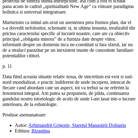
proiectul de sinteza stiinta-intelepciune, asa cum a fost el schitat
pana acum in cadrul „spiritualitatii New Age” ca viitoare paradigma
holistica si universal integratoare.
Marturisim ca initial am avut un asemenea prea frumos plan, dar el
s-a dovedit nefolositor, schematic si, in ultima instanta, irealizabil din
pricina caracterului specific al lucrarii noastre, care are ca obiectiv
principal „obligatia minora” de a furniza date despre viitor,
informatii despre un domeniu inca ne-constituit si fara sfarsit, iar nu
de a straluci parazitar pe un inexistent munte de cunostinte familiare
potentialilor cititori.
p. 11
Data fiind aceasta situatie relativ noua, de sincretism est-vest si sud-
nord mondializat, e practic indiferent de unde incepem, intrucat de
fiecare cand abordam cate un aspect, tot va trebui sa ne referim la
fenomenul integral. Am putea sa propunem, de pilda, continuarea
gandului nostru istoriologic de acolo de unde l-am lasat intr-o lucrare
anterioara, de la eshatologie.
Produse asemanatoare
Autor:
Arhimandrit Grigorie, Staretul Manastirii Dohiariu
Editura:
Bizantina