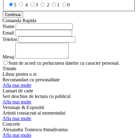
5
4
3
2
1
0
Continua
Comanda Rapida
Nume
Email
Telefon
Mesaj
Sunt de acord cu prelucrarea datelor cu caracter personal.
Trimite
Librar pentru o zi
Recomandari cu personalitate
Afla mai multe
Lansari de carte
Seri deschise de lectura cu publicul
Afla mai multe
Vernisaje & Expozitii
Artistii consacrati ai momentului
Afla mai multe
Concerte
Alexandru Tomescu #stradivarius
Afla mai multe