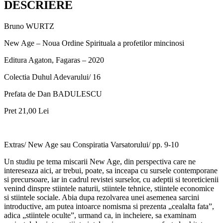
DESCRIERE
Bruno WURTZ
New Age – Noua Ordine Spirituala a profetilor mincinosi
Editura Agaton, Fagaras – 2020
Colectia Duhul Adevarului/ 16
Prefata de Dan BADULESCU
Pret 21,00 Lei
Extras/ New Age sau Conspiratia Varsatorului/ pp. 9-10
Un studiu pe tema miscarii New Age, din perspectiva care ne
intereseaza aici, ar trebui, poate, sa inceapa cu sursele contemporane
si precursoare, iar in cadrul revistei surselor, cu adeptii si teoreticienii
venind dinspre stiintele naturii, stiintele tehnice, stiintele economice
si stiintele sociale. Abia dupa rezolvarea unei asemenea sarcini
introductive, am putea intoarce nomisma si prezenta „cealalta fata”,
adica „stiintele oculte”, urmand ca, in incheiere, sa examinam