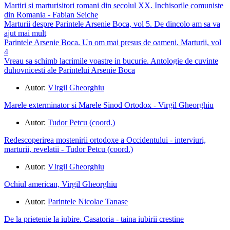
Martiri si marturisitori romani din secolul XX. Inchisorile comuniste
din Romania - Fabian Seiche
Marturii despre Parintele Arsenie Boca, vol 5. De dincolo am sa va
ajut mai mult
Parintele Arsenie Boca. Un om mai presus de oameni. Marturii, vol
4
Vreau sa schimb lacrimile voastre in bucurie. Antologie de cuvinte
duhovnicesti ale Parintelui Arsenie Boca
Autor:
VIrgil Gheorghiu
Marele exterminator si Marele Sinod Ortodox - Virgil Gheorghiu
Autor:
Tudor Petcu (coord.)
Redescoperirea mostenirii ortodoxe a Occidentului - interviuri,
marturii, revelatii - Tudor Petcu (coord.)
Autor:
VIrgil Gheorghiu
Ochiul american, Virgil Gheorghiu
Autor:
Parintele Nicolae Tanase
De la prietenie la iubire. Casatoria - taina iubirii crestine