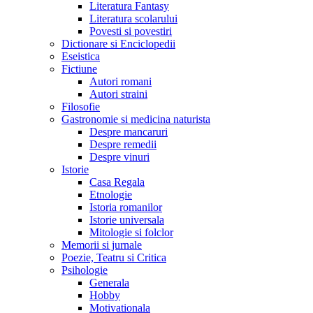
Literatura Fantasy
Literatura scolarului
Povesti si povestiri
Dictionare si Enciclopedii
Eseistica
Fictiune
Autori romani
Autori straini
Filosofie
Gastronomie si medicina naturista
Despre mancaruri
Despre remedii
Despre vinuri
Istorie
Casa Regala
Etnologie
Istoria romanilor
Istorie universala
Mitologie si folclor
Memorii si jurnale
Poezie, Teatru si Critica
Psihologie
Generala
Hobby
Motivationala