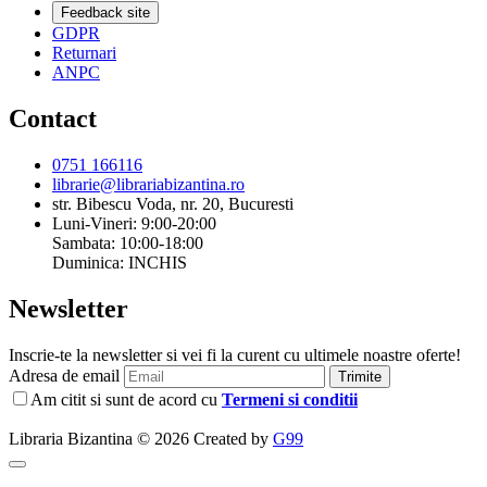
Feedback site
GDPR
Returnari
ANPC
Contact
0751 166116
librarie@librariabizantina.ro
str. Bibescu Voda, nr. 20, Bucuresti
Luni-Vineri: 9:00-20:00
Sambata: 10:00-18:00
Duminica: INCHIS
Newsletter
Inscrie-te la newsletter si vei fi la curent cu ultimele noastre oferte!
Adresa de email
Trimite
Am citit si sunt de acord cu
Termeni si conditii
Libraria Bizantina © 2026 Created by
G99