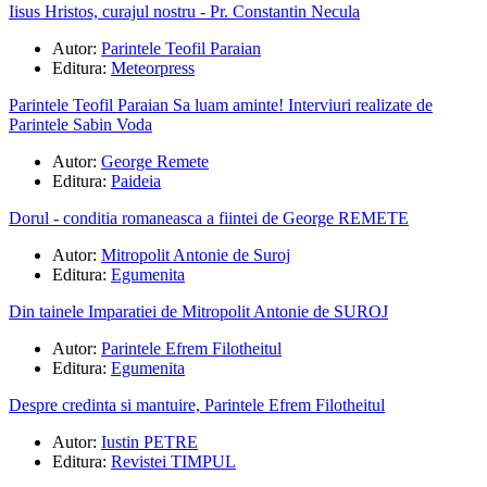
Iisus Hristos, curajul nostru - Pr. Constantin Necula
Autor:
Parintele Teofil Paraian
Editura:
Meteorpress
Parintele Teofil Paraian Sa luam aminte! Interviuri realizate de
Parintele Sabin Voda
Autor:
George Remete
Editura:
Paideia
Dorul - conditia romaneasca a fiintei de George REMETE
Autor:
Mitropolit Antonie de Suroj
Editura:
Egumenita
Din tainele Imparatiei de Mitropolit Antonie de SUROJ
Autor:
Parintele Efrem Filotheitul
Editura:
Egumenita
Despre credinta si mantuire, Parintele Efrem Filotheitul
Autor:
Iustin PETRE
Editura:
Revistei TIMPUL