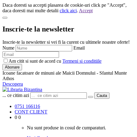
Daca doresti sa accepti plasarea de cookie-uri click pe "Accept",
daca doresti mai multe detalii
click aici
.
Accept
Inscrie-te la newsletter
Inscrie-te la newsletter si vei fi la curent cu ultimele noastre oferte!
Nume
Email
Am citit si sunt de acord cu
Termeni si conditiile
Abonare
Icoane facatoare de minuni ale Maicii Domnului - Sfantul Munte
Athos
Descopera
... ce citim azi
Cauta
0751 166116
CONT CLIENT
0
0
Nu sunt produse in cosul de cumparaturi.