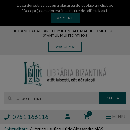
Daca doresti sa accepti plasarea de cookie-uri click pe
"Accept", daca doresti mai multe detalii
click aici
.
ACCEPT
ICOANE FACATOARE DE MINUNI ALE MAICII DOMNULUI -
SFANTUL MUNTE ATHOS
CARTE
DESCOPERA
CARTI LEGATE IN PIELE
AUDIO
ICOANA
MANASTIREA VATOPEDI
AUTORI
EDITURI
... ce citim azi
CAUTA
BLOG
EXPOZITII
0
0751 166116
MENIU
TAMAIE
Spiritualitate
Artistul sufletului de Alessandro MASI