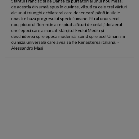
Sfântul Francisc și de Dante ca purtători ai unui nou mesaj,
de aceștia din urmă spus în cuvinte, văzuți ca cele trei vârfuri
ale unui triunghi echilateral care desenează până în zilele
noastre baza progresului speciei umane. Fiu al unui secol
nou, pictorul florentin a respirat alături de ceilalți doi aerul
unei epoci care a marcat sfârșitul Evului Mediu și
deschiderea spre epoca modernă, suind spre acel Umanism
cu miză universală care avea să fie Renașterea italiană. -
Alessandro Masi