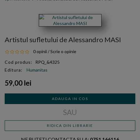
Artistul sufletului de Alessandro MASI
0 opinii
/
Scrie o opinie
Cod produs:
RPQ_&4325
Editura:
Humanitas
59,00 lei
ADAUGA IN COS
SAU
RIDICA DIN LIBRARIE
NE PUTETI CONTACTA SI LA:
0751 166116