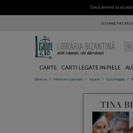
Daca doresti sa accepti
ICOANE FACATOA
... ce 
CARTE
CARTI LEGATE IN PIELE
AU
Diverse
Memorii si jurnale
Istorie
Casa Regala