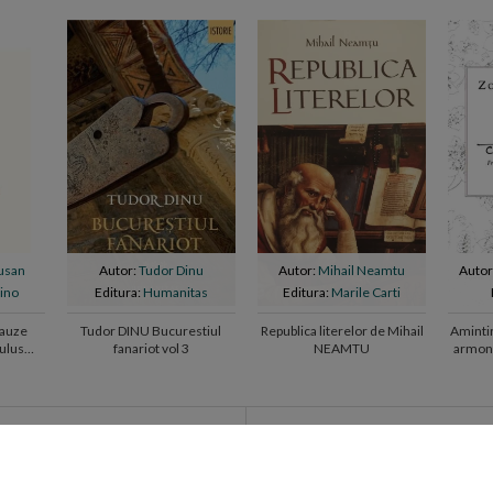
usan
Autor:
Tudor Dinu
Autor:
Mihail Neamtu
Autor
ino
Editura:
Humanitas
Editura:
Marile Carti
Cauze
Tudor DINU Bucurestiul
Republica literelor de Mihail
Amintir
mulus
fanariot vol 3
NEAMTU
armoni
ri de carte
Vernisaje & Expozitii
eschise de lectura cu publicul
Artistii consacrati ai momentulu