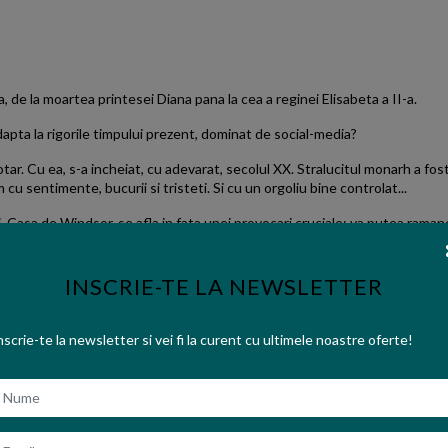
, de la moartea printesei Diana pana la cea a reginei Elisabeta a II-a.
apta la rigorile timpului prezent, dominat de social-media?
tar. Cu ea, s-a incheiat, cu adevarat, secolul XX. Stralucitul monarh a fost
 om cu sentimente, bucurii si tristeti. Si cu un orgoliu bine controlat...
, Casa de Windsor, se afla in fata unei provocari cruciale: va putea ramane
erit al Tinei Brown este acela ca ne ofera, critic si credibil, povestea d
INSCRIE-TE LA NEWSLETTER
ii inteleg de ce este important protocolul vietii publice si cat de restrictiv
fasoara zeci si zeci de scene oficiale sau de familie, ii vedem pe protagonis
nscrie-te la newsletter si vei fi la curent cu ultimele noastre oferte!
i doi copii ai ei, William si Harry? De ce printul Charles a preferat-o pe 
igura a Casei de Windsor? Ar fi putut deveni Meghan Markle o noua Diana?
ume
rmanent prin paginile cartii: are presa intotdeauna dreptate?
mail