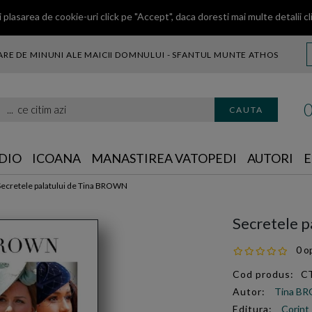
 plasarea de cookie-uri click pe "Accept", daca doresti mai multe detalii
cl
RE DE MINUNI ALE MAICII DOMNULUI - SFANTUL MUNTE ATHOS
citim azi
CAUTA
DIO
ICOANA
MANASTIREA VATOPEDI
AUTORI
E
Secretele palatului de Tina BROWN
Secretele 
0 op
Cod produs:
C
Autor:
Tina B
Editura:
Corint