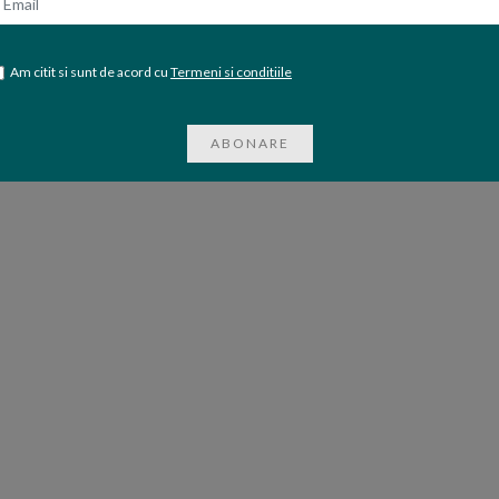
Am citit si sunt de acord cu
Termeni si conditiile
ABONARE