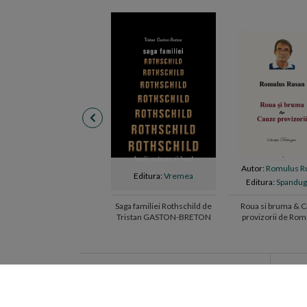
Autor:
Romulus R
Editura:
Vremea
Editura:
Spandug
Saga familiei Rothschild de
Roua si bruma & 
Tristan GASTON-BRETON
provizorii de Ro
RUSAN
Librar pentru o zi
Lansa
Recomandari cu personalitate
Seri d