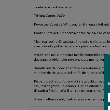
Traducere de Alina Baltac
Editura Corint, 2022
Povestea Casei de Windsor, familia regala britanica
Poate supravietui monarhia britanica? Sau se va ad
Moartea reginei Elisabeta a II-a este o piatra de ho
al echilibrului politic, iar in viata privata a fost un
Astazi, cea mai cunoscuta familie monarhica a lumii
deasupra problemelor personale ale membrilor ei?
Beneficiind de o documentare exceptionala, marele m
multime de situatii, cu fel de fel de nuante, cititor
Pe parcursul lecturii, cand prin fata ochilor se des
I
sau, mai degraba, un demon? Cat de diferiti sunt ce
disparitia Elisabetei a II-a - cea mai puternica f
N
Si, nu in ultimul rand, o intrebare care bantuie pe
E