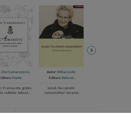
:
Zoe Camarasescu
Autor:
Mihai Godo
Autor:
Regina Maria a
Romaniei
Editura:
Ponte
Editura:
Ratio et
Editura:
Humanitas
Revelatio
i. Frumusete, gratie,
Iezuit. Nu cainele
Ganduri pentru vremuri
e, noblete. Adica tot
comunistilor! Surasul
grele
ce am pierdut!
nedetinului
Concerte
i
Alexandru Tomescu #stradivarius