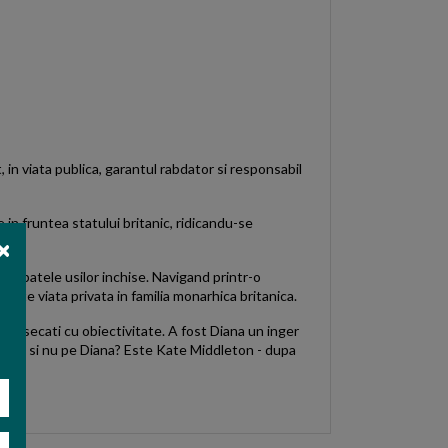
, in viata publica, garantul rabdator si responsabil
 in fruntea statului britanic, ridicandu-se
in spatele usilor inchise. Navigand printr-o
a este viata privata in familia monarhica britanica.
ti disecati cu obiectivitate. A fost Diana un inger
Camilla si nu pe Diana? Este Kate Middleton - dupa