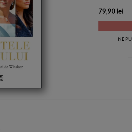
79,90 lei
NE PU
r