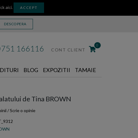
ick aici
.
ACCEPT
DESCOPERA
0
0751 166116
CONT CLIENT
DITURI
BLOG
EXPOZITII
TAMAIE
palatului de Tina BROWN
inii
/
Scrie o opinie
T_9312
ROWN