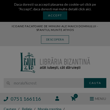
Daca doresti sa accepti plasarea de cookie-uri click pe
"Accept", daca doresti mai multe detalii
click aici
.
ACCEPT
ICOANE FACATOARE DE MINUNI ALE MAICII DOMNULUI -
SFANTUL MUNTE ATHOS
CARTE
DESCOPERA
CARTI LEGATE IN PIELE
AUDIO
ICOANA
MANASTIREA VATOPEDI
AUTORI
EDITURI
... ce citim azi
CAUTA
BLOG
EXPOZITII
0
0751 166116
MENIU
TAMAIE
Cautare
Religie
Morala crestina