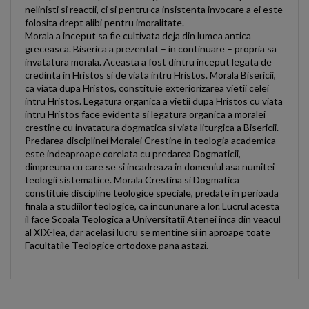
nelinisti si reactii, ci si pentru ca insistenta invocare a ei este
folosita drept alibi pentru imoralitate.
Morala a inceput sa fie cultivata deja din lumea antica
greceasca. Biserica a prezentat – in continuare – propria sa
invatatura morala. Aceasta a fost dintru inceput legata de
credinta in Hristos si de viata intru Hristos. Morala Bisericii,
ca viata dupa Hristos, constituie exteriorizarea vietii celei
intru Hristos. Legatura organica a vietii dupa Hristos cu viata
intru Hristos face evidenta si legatura organica a moralei
crestine cu invatatura dogmatica si viata liturgica a Bisericii.
Predarea disciplinei Moralei Crestine in teologia academica
este indeaproape corelata cu predarea Dogmaticii,
dimpreuna cu care se si incadreaza in domeniul asa numitei
teologii sistematice. Morala Crestina si Dogmatica
constituie discipline teologice speciale, predate in perioada
finala a studiilor teologice, ca incununare a lor. Lucrul acesta
il face Scoala Teologica a Universitatii Atenei inca din veacul
al XIX-lea, dar acelasi lucru se mentine si in aproape toate
Facultatile Teologice ortodoxe pana astazi.