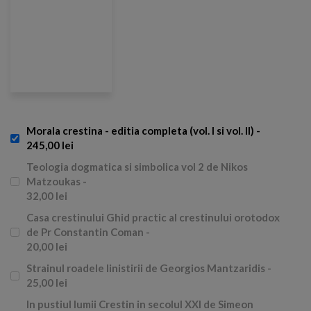
Morala crestina - editia completa (vol. I si vol. II) -
245,00 lei
Teologia dogmatica si simbolica vol 2 de Nikos
Matzoukas -
32,00 lei
Casa crestinului Ghid practic al crestinului orotodox
de Pr Constantin Coman -
20,00 lei
Strainul roadele linistirii de Georgios Mantzaridis -
25,00 lei
In pustiul lumii Crestin in secolul XXI de Simeon