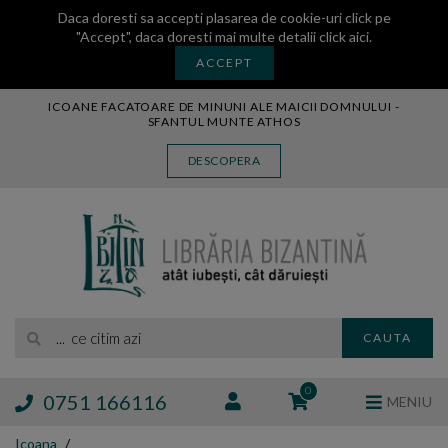
Daca doresti sa accepti plasarea de cookie-uri click pe
"Accept", daca doresti mai multe detalii
click aici
.
ACCEPT
ICOANE FACATOARE DE MINUNI ALE MAICII DOMNULUI -
SFANTUL MUNTE ATHOS
CARTE
DESCOPERA
CARTI LEGATE IN PIELE
AUDIO
ICOANA
MANASTIREA VATOPEDI
AUTORI
EDITURI
... ce citim azi
CAUTA
BLOG
EXPOZITII
0
0751 166116
MENIU
TAMAIE
Icoana