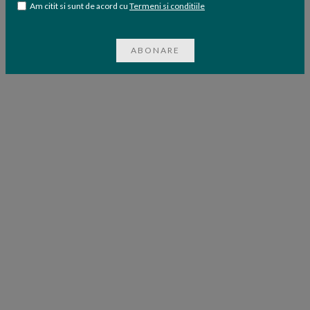
Am citit si sunt de acord cu
Termeni si conditiile
ABONARE