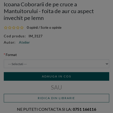
Icoana Coborarii de pe cruce a
Mantuitorului - foita de aur cu aspect
invechit pe lemn
0 opinii
/
Scrie o opinie
Cod produs:
IM_3127
Autor:
Atelier
Format
ADAUGA IN COS
SAU
RIDICA DIN LIBRARIE
NE PUTETI CONTACTA SI LA:
0751 166116