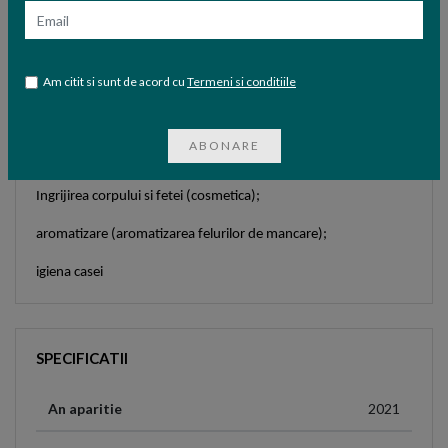
esentiale trateaza durerea si limiteaza dozele unui medicament
Email
antiinflamator in cazul unei crize sau unui tratament cronic.
Uleiurile esentiale au diferite utilizari:
Am citit si sunt de acord cu
Termeni si conditiile
Terapeutica;
placere, stare de bine, parfum (actiune potentata prin masaj si
ABONARE
prin mirosuri);
Ingrijirea corpului si fetei (cosmetica);
aromatizare (aromatizarea felurilor de mancare);
igiena casei
SPECIFICATII
An aparitie
2021