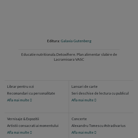
Editura:
Galaxia Gutenberg
Educatie nutritionala.Detoxifiere. Plan alimentar slabire de
Zahar
Lacramioara VASC
Librar pentru o zi
Lansari de carte
Recomandari cu personalitate
Seri deschise de lectura cu publicul
Afla mai multe
Afla mai multe
Vernisaje & Expozitii
Concerte
Artistii consacrati ai momentului
Alexandru Tomescu #stradivarius
Afla mai multe
Afla mai multe