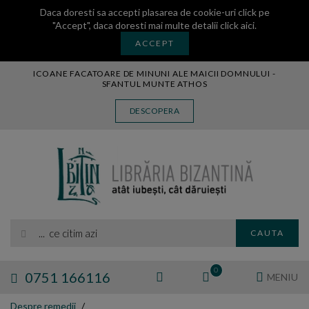
Daca doresti sa accepti plasarea de cookie-uri click pe
"Accept", daca doresti mai multe detalii
click aici
.
ACCEPT
ICOANE FACATOARE DE MINUNI ALE MAICII DOMNULUI -
SFANTUL MUNTE ATHOS
CARTE
DESCOPERA
CARTI LEGATE IN PIELE
AUDIO
ICOANA
MANASTIREA VATOPEDI
AUTORI
EDITURI
... ce citim azi
CAUTA
BLOG
EXPOZITII
0
0751 166116
MENIU
TAMAIE
Despre remedii