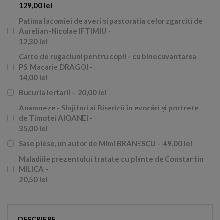
129,00 lei
Patima lacomiei de averi si pastoratia celor zgarciti de
Aurelian-Nicolae IFTIMIU -
12,30 lei
Carte de rugaciuni pentru copii - cu binecuvantarea
PS. Macarie DRAGOI -
14,00 lei
Bucuria iertarii -
20,00 lei
Anamneze - Slujitori ai Bisericii în evocări și portrete
de Timotei AIOANEI -
35,00 lei
Sase piese, un autor de Mimi BRANESCU -
49,00 lei
Maladiile prezentului tratate cu plante de Constantin
MILICA -
20,50 lei
DESCRIERE