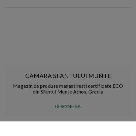
CAMARA SFANTULUI MUNTE
Magazin de produse manastiresti certificate ECO
din Sfantul Munte Athos, Grecia
DESCOPERA
LIBRARIA BIZANTINA