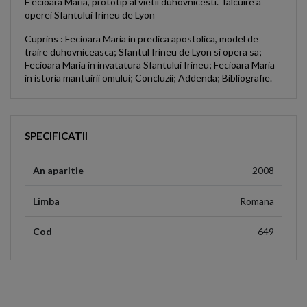
F ecioara Maria, prototip al vietii duhovnicesti. Talcuire a
operei Sfantului Irineu de Lyon
Cuprins : Fecioara Maria in predica apostolica, model de
traire duhovniceasca; Sfantul Irineu de Lyon si opera sa;
Fecioara Maria in invatatura Sfantului Irineu; Fecioara Maria
in istoria mantuirii omului; Concluzii; Addenda; Bibliografie.
SPECIFICATII
An aparitie
2008
Limba
Romana
Cod
649