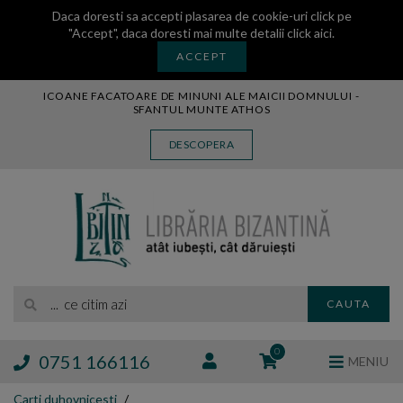
Daca doresti sa accepti plasarea de cookie-uri click pe
"Accept", daca doresti mai multe detalii
click aici
.
ACCEPT
ICOANE FACATOARE DE MINUNI ALE MAICII DOMNULUI -
SFANTUL MUNTE ATHOS
CARTE
DESCOPERA
CARTI LEGATE IN PIELE
AUDIO
ICOANA
MANASTIREA VATOPEDI
AUTORI
EDITURI
... ce citim azi
CAUTA
BLOG
EXPOZITII
0
0751 166116
MENIU
TAMAIE
Carti duhovnicesti