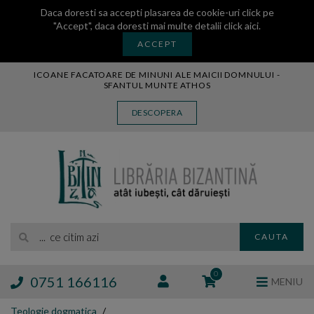
Daca doresti sa accepti plasarea de cookie-uri click pe
"Accept", daca doresti mai multe detalii
click aici
.
ACCEPT
ICOANE FACATOARE DE MINUNI ALE MAICII DOMNULUI -
SFANTUL MUNTE ATHOS
CARTE
DESCOPERA
CARTI LEGATE IN PIELE
AUDIO
ICOANA
MANASTIREA VATOPEDI
AUTORI
EDITURI
... ce citim azi
CAUTA
BLOG
EXPOZITII
0
0751 166116
MENIU
TAMAIE
Teologie dogmatica