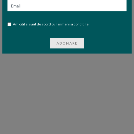
Email
Am citit si sunt de acord cu
Termeni si conditiile
ABONARE