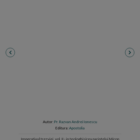
Autor:
Pr. Razvan Andrei Ionescu
Editura:
Apostolia
Imperativul trezviei, vol. II - in teologhisirea parintelui Miron
Inviere