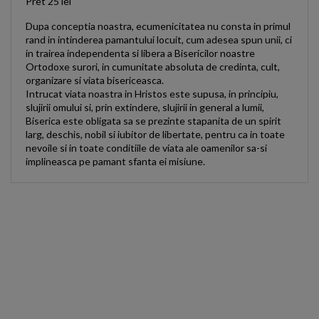
Pret 25 lei
Dupa conceptia noastra, ecumenicitatea nu consta in primul
rand in intinderea pamantului locuit, cum adesea spun unii, ci
in trairea independenta si libera a Bisericilor noastre
Ortodoxe surori, in cumunitate absoluta de credinta, cult,
organizare si viata bisericeasca.
Intrucat viata noastra in Hristos este supusa, in principiu,
slujirii omului si, prin extindere, slujirii in general a lumii,
Biserica este obligata sa se prezinte stapanita de un spirit
larg, deschis, nobil si iubitor de libertate, pentru ca in toate
nevoile si in toate conditiile de viata ale oamenilor sa-si
implineasca pe pamant sfanta ei misiune.