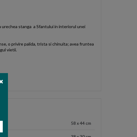
urechea stanga a Sfantului in interiorul unei
e, o privire palida, trista si chinuita; avea fruntea
ul vietii.
58 x 44 cm
38 x 30 cm