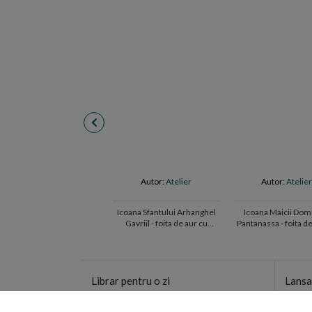
Autor:
Atelier
Autor:
Atelie
Icoana Sfantului Arhanghel
Icoana Maicii Dom
Gavriil - foita de aur cu
Pantanassa - foita de aur cu
aspect invechit pe lemn
aspect invechit pe
Librar pentru o zi
Lansa
Recomandari cu personalitate
Seri d