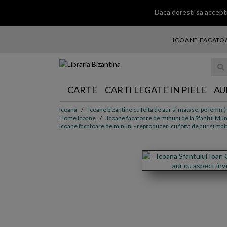
Daca doresti sa accepti
ICOANE FACATOA
... ce 
CARTE
CARTI LEGATE IN PIELE
AU
Icoana
Icoane bizantine cu foita de aur si matase, pe lemn 
Home Icoane
Icoane facatoare de minuni de la Sfantul Mun
Icoane facatoare de minuni - reproduceri cu foita de aur si ma