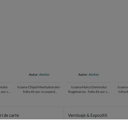
r
Autor:
Atelier
Autor:
Atelier
nului
Icoana Chipul Mantuitorului -
Icoana Maica Domnului
Icoana
foita de aur cu aspect
Rugatoarea - foita de aur cu
Isihast
 lemn
invechit pe lemn
aspect invechit pe lemn
m
(rep
ri de carte
Vernisaje & Expozitii
eschise de lectura cu publicul
Artistii consacrati ai momentulu