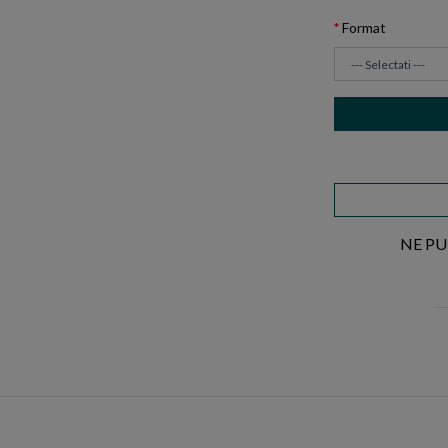
Format
NE PU