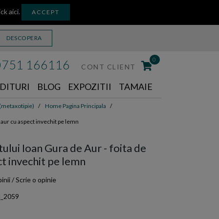
ick aici
.
ACCEPT
DESCOPERA
0
0751 166116
CONT CLIENT
DITURI
BLOG
EXPOZITII
TAMAIE
 (metaxotipie)
Home Pagina Principala
e aur cu aspect invechit pe lemn
ului Ioan Gura de Aur - foita de
ct invechit pe lemn
inii
/
Scrie o opinie
_2059