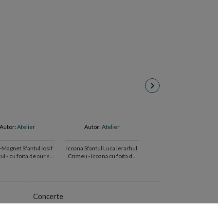
Autor:
Atelier
Autor:
Atelier
Autor:
Atelier
-Magnet Sfantul Iosif
Icoana Sfantul Luca Ierarhul
Icoana Sfintii Arhangheli
ul - cu foita de aur si
Crimeii - Icoana cu foita de
Mihail si Gavriil - Icoana c
atase, pe lemn
aur si matase, pe lemn
foita de aur si matase, p
roducere), 5/6 cm
(reproducere)
lemn (reproducere)
Concerte
i
Alexandru Tomescu #stradivarius