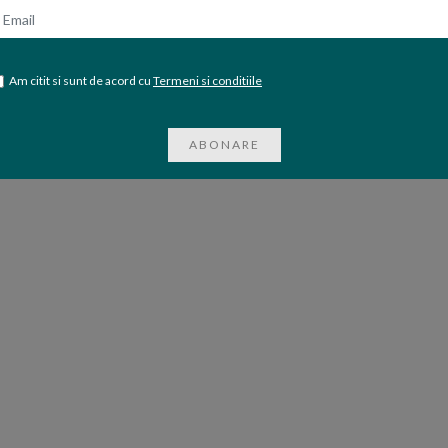
mail
Am citit si sunt de acord cu
Termeni si conditiile
ABONARE