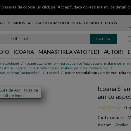
 plasarea de cookie-uri click pe "Accept", daca doresti mai multe detalii
cl
RE DE MINUNI ALE MAICII DOMNULUI - SFANTUL MUNTE ATHOS
citim azi
CAUTA
DIO
ICOANA
MANASTIREA VATOPEDI
AUTORI
E
(metaxotipie)
Icoane bizantine noi - reproduceri cu foita de aur si matase, pe lemn
te Athos - reproduceri cu foita de aur si matase, pe lemn (metaxotipie)
tase, pe lemn (metaxotipie)
Noutati
Icoana Sfantului Ioan Gura de Aur - foita d
Icoana Sfant
aur cu aspe
0 op
Cod produs:
IM
Autor:
Atelier