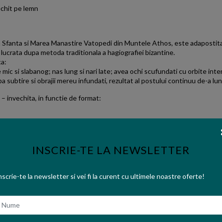
echit pe lemn
la Sfanta si Marea Manastire Vatopedi din Muntele Athos, este adapostita 
 lucrata dupa metoda traditionala a hagiografiei bizantine.
ca:
ic si slabanog; nas lung si nari late; avea ochi scufundati cu orbite intens
arba subtire si obrajii mereu infundati, rezultat al postului continuu de-a lung
 – invechita, in functie de format:
INSCRIE-TE LA NEWSLETTER
nscrie-te la newsletter si vei fi la curent cu ultimele noastre oferte!
ume