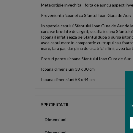
Metaxotipie invechita - foita de aur cu aspect inv
Provenienta icoanei cu Sfantul Ioan Gura de Aur:
In spatele capului Sfantului Ioan Gura de Aur de 
carcase brodate de argint, se afla icoana Sfantului
Icoana il infatiseaza pe Sfantul dupa o sursa istori
avea capul mare in comparatie cu trupul sau foarte m
mare, fara par, dar plina de cicatrici si linii; avea b
Preturi pentru icoana Sfantului Ioan Gura de Aur -
Icoana dimensiuni 38 x 30 cm
Icoana dimensiuni 58 x 44 cm
SPECIFICATII
I
N
Dimensiuni
Dimensiuni