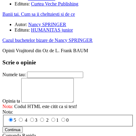
Editura:
Curtea Veche Publishing
Banii tai. Cum sa ii cheltuiesti si de ce
Autor:
Nancy SPRINGER
Editura:
HUMANITAS junior
Cazul buchetelor bizare de Nancy SPRINGER
Opinii Vrajitorul din Oz de L. Frank BAUM
Scrie o opinie
Numele tau:
Opinia ta
Nota:
Codul HTML este citit ca si text!
Nota:
5
4
3
2
1
0
Continua
Comanda Rapida