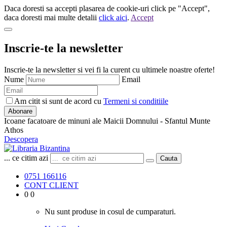
Daca doresti sa accepti plasarea de cookie-uri click pe "Accept",
daca doresti mai multe detalii
click aici
.
Accept
Inscrie-te la newsletter
Inscrie-te la newsletter si vei fi la curent cu ultimele noastre oferte!
Nume
Email
Am citit si sunt de acord cu
Termeni si conditiile
Abonare
Icoane facatoare de minuni ale Maicii Domnului - Sfantul Munte
Athos
Descopera
... ce citim azi
Cauta
0751 166116
CONT CLIENT
0
0
Nu sunt produse in cosul de cumparaturi.