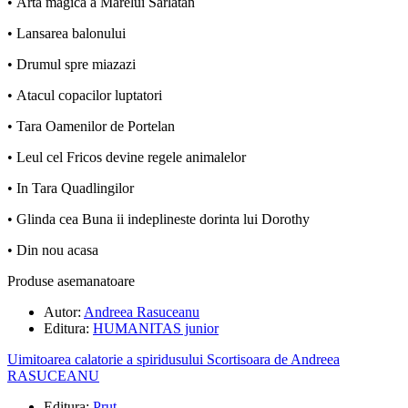
• Arta magica a Marelui Sarlatan
• Lansarea balonului
• Drumul spre miazazi
• Atacul copacilor luptatori
• Tara Oamenilor de Portelan
• Leul cel Fricos devine regele animalelor
• In Tara Quadlingilor
• Glinda cea Buna ii indeplineste dorinta lui Dorothy
• Din nou acasa
Produse asemanatoare
Autor:
Andreea Rasuceanu
Editura:
HUMANITAS junior
Uimitoarea calatorie a spiridusului Scortisoara de Andreea
RASUCEANU
Editura:
Prut