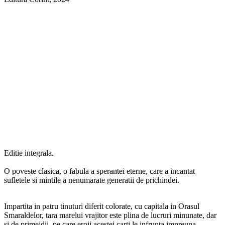
Editie integrala.
O poveste clasica, o fabula a sperantei eterne, care a incantat
sufletele si mintile a nenumarate generatii de prichindei.
Impartita in patru tinuturi diferit colorate, cu capitala in Orasul
Smaraldelor, tara marelui vrajitor este plina de lucruri minunate, dar
si de primejdii, pe care eroii acestei carti le infrunta impreuna.