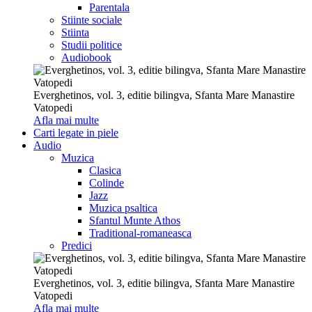
Parentala
Stiinte sociale
Stiinta
Studii politice
Audiobook
Everghetinos, vol. 3, editie bilingva, Sfanta Mare Manastire
Vatopedi
Afla mai multe
Carti legate in piele
Audio
Muzica
Clasica
Colinde
Jazz
Muzica psaltica
Sfantul Munte Athos
Traditional-romaneasca
Predici
Everghetinos, vol. 3, editie bilingva, Sfanta Mare Manastire
Vatopedi
Afla mai multe