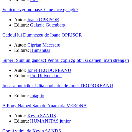
Vehicule zgomotoase. Cine face galagie?
Autor:
Ioana OPRISOR
Editura:
Galaxia Gutenberg
Cadoul lui Dumnezeu de Ioana OPRISOR
Autor:
Ciprian Macesaru
Editura:
Humanitas
Super! Sunt un gandac! Pentru copii zglobii si oameni mari strengari
Autor:
Ionel TEODOREANU
Editura:
Pro Universitaria
In casa bunicilor. Ulita copilariei de Ionel TEODOREANU
Editura:
Intaglio
A Pony Named Sam de Anamaria VERONA
Autor:
Kevin SANDS
Editura:
HUMANITAS junior
Copiii vulpii de Kevin SANDS