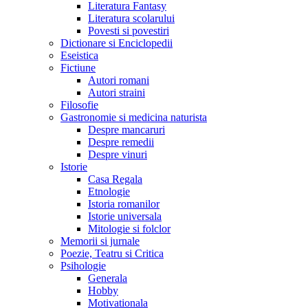
Literatura Fantasy
Literatura scolarului
Povesti si povestiri
Dictionare si Enciclopedii
Eseistica
Fictiune
Autori romani
Autori straini
Filosofie
Gastronomie si medicina naturista
Despre mancaruri
Despre remedii
Despre vinuri
Istorie
Casa Regala
Etnologie
Istoria romanilor
Istorie universala
Mitologie si folclor
Memorii si jurnale
Poezie, Teatru si Critica
Psihologie
Generala
Hobby
Motivationala