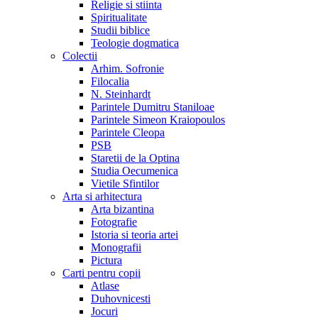
Religie si stiinta
Spiritualitate
Studii biblice
Teologie dogmatica
Colectii
Arhim. Sofronie
Filocalia
N. Steinhardt
Parintele Dumitru Staniloae
Parintele Simeon Kraiopoulos
Parintele Cleopa
PSB
Staretii de la Optina
Studia Oecumenica
Vietile Sfintilor
Arta si arhitectura
Arta bizantina
Fotografie
Istoria si teoria artei
Monografii
Pictura
Carti pentru copii
Atlase
Duhovnicesti
Jocuri