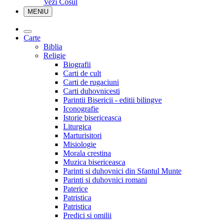
Vezi Cosul
MENIU
Carte
Biblia
Religie
Biografii
Carti de cult
Carti de rugaciuni
Carti duhovnicesti
Parintii Bisericii - editii bilingve
Iconografie
Istorie bisericeasca
Liturgica
Marturisitori
Misiologie
Morala crestina
Muzica bisericeasca
Parinti si duhovnici din Sfantul Munte
Parinti si duhovnici romani
Paterice
Patristica
Patristica
Predici si omilii