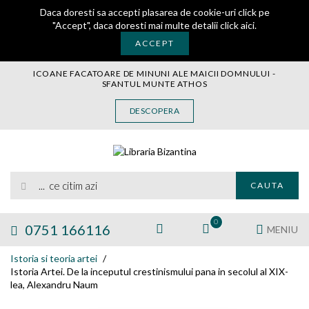
Daca doresti sa accepti plasarea de cookie-uri click pe
"Accept", daca doresti mai multe detalii
click aici
.
ACCEPT
ICOANE FACATOARE DE MINUNI ALE MAICII DOMNULUI -
SFANTUL MUNTE ATHOS
CARTE
DESCOPERA
CARTI LEGATE IN PIELE
AUDIO
ICOANA
... ce citim azi
MANASTIREA VATOPEDI
CAUTA
AUTORI
EDITURI
0
0751 166116
MENIU
BLOG
Istoria si teoria artei
EXPOZITII
Istoria Artei. De la inceputul crestinismului pana in secolul al XIX-
lea, Alexandru Naum
TAMAIE