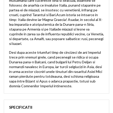
musulmana care cucereste Siria si Siracuza, bizantinii se
folosesc de anarhia ce invaluise Italia, punand stapanire pe
partea ei de miazazi, se insotesc cu venetienii, infrang pe
croati, cuprind Tarantul si Bari.Acum istoria se intoarce in
timp: Italia devine iar Magna Graecia! Asadar, in secolul al X-
lea imparatia e atotputernica de la Dunare pana-n Siria,
stapana pe Armenia si pe Italiade miazazi si lesne va
cuprinde in zarea sa de influenta republici vecine, ca Venetia,
si departate, ca Amalfi, sau popoare salbatice: rusi, pecenegi
si kazari.
Desi dupa aceste triumfuri timp de cincizeci de ani Imperiul
trece prin vremuri grele, cand pecenegii se ridica si ocupa
Dunarea pana-n Balcani, cand bulgarii lui Petru Deljan si
normanzii navalesc in Europa, iar turcii selgiucizi in Asia, desi
in urma acestor ciocniri unele tinuturi din rasaritul Asiei Mici
raman pierdute pentru totdeauna, desi schisma religioasa
sapa intre Bizant si Apus o adanca prapastie, totusi sub
domnia Comnenilor Imperiul intinereste.
SPECIFICATII