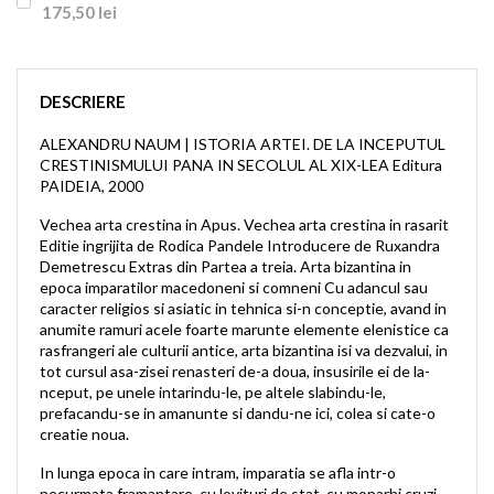
175,50 lei
DESCRIERE
ALEXANDRU NAUM | ISTORIA ARTEI. DE LA INCEPUTUL
CRESTINISMULUI PANA IN SECOLUL AL XIX-LEA Editura
PAIDEIA, 2000
Vechea arta crestina in Apus. Vechea arta crestina in rasarit
Editie ingrijita de Rodica Pandele Introducere de Ruxandra
Demetrescu Extras din Partea a treia. Arta bizantina in
epoca imparatilor macedoneni si comneni Cu adancul sau
caracter religios si asiatic in tehnica si-n conceptie, avand in
anumite ramuri acele foarte marunte elemente elenistice ca
rasfrangeri ale culturii antice, arta bizantina isi va dezvalui, in
tot cursul asa-zisei renasteri de-a doua, insusirile ei de la-
nceput, pe unele intarindu-le, pe altele slabindu-le,
prefacandu-se in amanunte si dandu-ne ici, colea si cate-o
creatie noua.
In lunga epoca in care intram, imparatia se afla intr-o
necurmata framantare, cu lovituri de stat, cu monarhi cruzi,