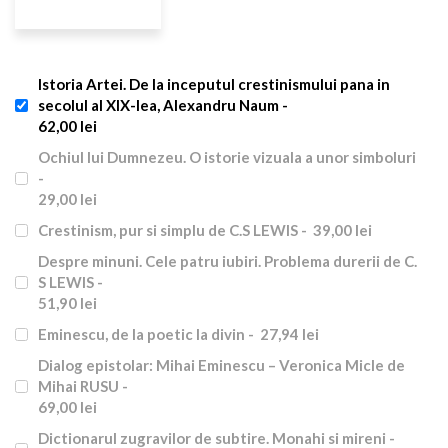
Istoria Artei. De la inceputul crestinismului pana in
secolul al XIX-lea, Alexandru Naum -
62,00 lei
Ochiul lui Dumnezeu. O istorie vizuala a unor simboluri
-
29,00 lei
Crestinism, pur si simplu de C.S LEWIS -
39,00 lei
Despre minuni. Cele patru iubiri. Problema durerii de C.
S LEWIS -
51,90 lei
Eminescu, de la poetic la divin -
27,94 lei
Dialog epistolar: Mihai Eminescu – Veronica Micle de
Mihai RUSU -
69,00 lei
Dictionarul zugravilor de subtire. Monahi si mireni -