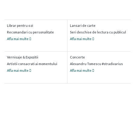
Librar pentru o zi
Lansari de carte
Recomandari cu personalitate
Seri deschise de lectura cu publicul
Afla mai multe
Afla mai multe
Vernisaje & Expozitii
Concerte
Artistii consacrati ai momentului
Alexandru Tomescu #stradivarius
Afla mai multe
Afla mai multe