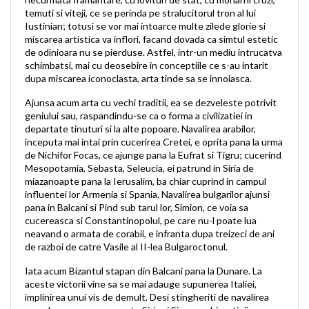
temuti si viteji, ce se perinda pe stralucitorul tron al lui
Iustinian; totusi se vor mai intoarce multe zilede glorie si
miscarea artistica va inflori, facand dovada ca simtul estetic
de odinioara nu se pierduse. Astfel, intr-un mediu intrucatva
schimbatsi, mai cu deosebire in conceptiile ce s-au intarit
dupa miscarea iconoclasta, arta tinde sa se innoiasca.
Ajunsa acum arta cu vechi traditii, ea se dezveleste potrivit
geniului sau, raspandindu-se ca o forma a civilizatiei in
departate tinuturi si la alte popoare. Navalirea arabilor,
inceputa mai intai prin cucerirea Cretei, e oprita pana la urma
de Nichifor Focas, ce ajunge pana la Eufrat si Tigru; cucerind
Mesopotamia, Sebasta, Seleucia, ei patrund in Siria de
miazanoapte pana la Ierusalim, ba chiar cuprind in campul
influentei lor Armenia si Spania. Navalirea bulgarilor ajunsi
pana in Balcani si Pind sub tarul lor, Simion, ce voia sa
cucereasca si Constantinopolul, pe care nu-l poate lua
neavand o armata de corabii, e infranta dupa treizeci de ani
de razboi de catre Vasile al II-lea Bulgaroctonul.
Iata acum Bizantul stapan din Balcani pana la Dunare. La
aceste victorii vine sa se mai adauge supunerea Italiei,
implinirea unui vis de demult. Desi stingheriti de navalirea