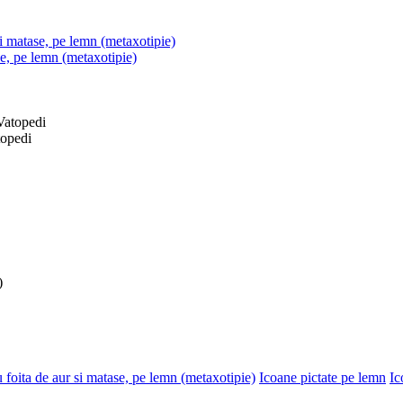
si matase, pe lemn (metaxotipie)
se, pe lemn (metaxotipie)
topedi
)
 foita de aur si matase, pe lemn (metaxotipie)
Icoane pictate pe lemn
Ic