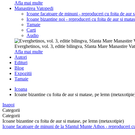
Afla mai multe
Manastirea Vatopedi
Icoane facatoare de minuni - reproduceri cu foita de aur 
Icoane bizantine noi - reproduceri cu foita de aur si mata
Tamaie
Carti
Audio
Everghetinos, vol. 3, editie bilingva, Sfanta Mare Manastire Va
Afla mai multe
Autori
Edituri
Blog
Expozitii
Tamaie
Icoana
Icoane bizantine cu foita de aur si matase, pe lemn (metaxotipie
Inapoi
Categorii
Categorii
Icoane bizantine cu foita de aur si matase, pe lemn (metaxotipie)
Icoane facatoare de minuni de la Sfantul Munte Athos - reproduceri cu