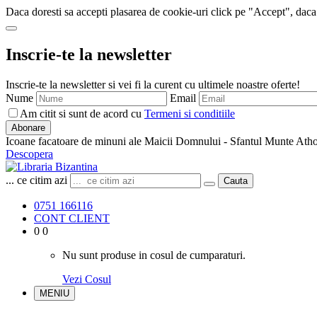
Daca doresti sa accepti plasarea de cookie-uri click pe "Accept", daca
Inscrie-te la newsletter
Inscrie-te la newsletter si vei fi la curent cu ultimele noastre oferte!
Nume
Email
Am citit si sunt de acord cu
Termeni si conditiile
Abonare
Icoane facatoare de minuni ale Maicii Domnului - Sfantul Munte Ath
Descopera
... ce citim azi
Cauta
0751 166116
CONT CLIENT
0
0
Nu sunt produse in cosul de cumparaturi.
Vezi Cosul
MENIU