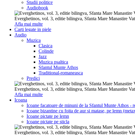
Studii politice
Audiobook
Everghetinos, vol. 3, editie bilingva, Sfanta Mare Manastire Va
Afla mai multe
Carti legate in piele
Audio
Muzica
Clasica
Colinde
Jazz
Muzica psaltica
Sfantul Munte Athos
Traditional-romaneasca
Predici
Everghetinos, vol. 3, editie bilingva, Sfanta Mare Manastire Va
Afla mai multe
Icoana
Icoane facatoare de minuni de la Sfantul Munte Athos - re
Icoane bizantine cu foita de aur si matase, pe lemn (metax
Icoane pictate pe lemn
Icoane pictate pe sticla
Everghetinos, vol. 3, editie bilingva, Sfanta Mare Manastire Va