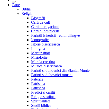
Carte
Biblia
Religie
Biografii
Carti de cult
Carti de rugaciuni
Carti duhovnicesti
Parintii Bisericii - editii bilingve
Iconografie
Istorie bisericeasca
Liturgica
Marturisitori
Misiologie
Morala crestina
Muzica bisericeasca
Parinti si duhovnici din Sfantul Munte
Parinti si duhovnici romani
Paterice
Patristica
Patristica
Predici si omilii
Religie si stiinta
Spiritualitate
Studii biblice