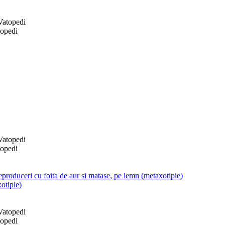
topedi
topedi
produceri cu foita de aur si matase, pe lemn (metaxotipie)
otipie)
topedi