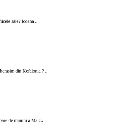
icele sale? Icoana ..
erasim din Kefalonia ? ..
oare de minuni a Maic..