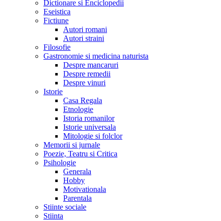
Dictionare si Enciclopedii
Eseistica
Fictiune
Autori romani
Autori straini
Filosofie
Gastronomie si medicina naturista
Despre mancaruri
Despre remedii
Despre vinuri
Istorie
Casa Regala
Etnologie
Istoria romanilor
Istorie universala
Mitologie si folclor
Memorii si jurnale
Poezie, Teatru si Critica
Psihologie
Generala
Hobby
Motivationala
Parentala
Stiinte sociale
Stiinta