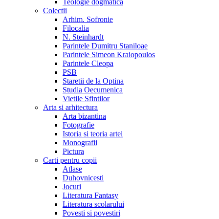
Teologie dogmatica
Colectii
Arhim. Sofronie
Filocalia
N. Steinhardt
Parintele Dumitru Staniloae
Parintele Simeon Kraiopoulos
Parintele Cleopa
PSB
Staretii de la Optina
Studia Oecumenica
Vietile Sfintilor
Arta si arhitectura
Arta bizantina
Fotografie
Istoria si teoria artei
Monografii
Pictura
Carti pentru copii
Atlase
Duhovnicesti
Jocuri
Literatura Fantasy
Literatura scolarului
Povesti si povestiri