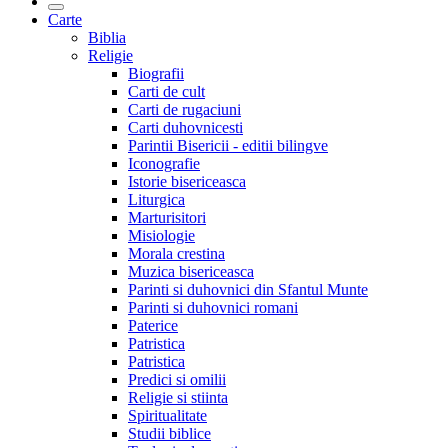
Carte
Biblia
Religie
Biografii
Carti de cult
Carti de rugaciuni
Carti duhovnicesti
Parintii Bisericii - editii bilingve
Iconografie
Istorie bisericeasca
Liturgica
Marturisitori
Misiologie
Morala crestina
Muzica bisericeasca
Parinti si duhovnici din Sfantul Munte
Parinti si duhovnici romani
Paterice
Patristica
Patristica
Predici si omilii
Religie si stiinta
Spiritualitate
Studii biblice