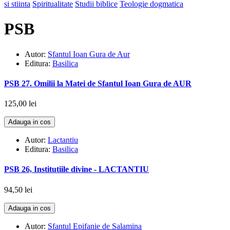
si stiinta
Spiritualitate
Studii biblice
Teologie dogmatica
PSB
Autor:
Sfantul Ioan Gura de Aur
Editura:
Basilica
PSB 27. Omilii la Matei de Sfantul Ioan Gura de AUR
125,00 lei
Adauga in cos
Autor:
Lactantiu
Editura:
Basilica
PSB 26, Institutiile divine - LACTANTIU
94,50 lei
Adauga in cos
Autor:
Sfantul Epifanie de Salamina