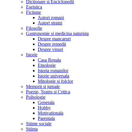
Dictionare si Enciclopedii
Eseistica
Fictiune
Autori romani
Autori straini
Filosofie
Gastronomie si medicina naturista
Despre mancaruri
Despre remedii
Despre vinuri
Istorie
Casa Regala
Etnologie
Istoria romanilor
Istorie universala
Mitologie si folclor
Memorii si jurnale
Poezie, Teatru si Critica
Psihologie
Generala
Hobby
Motivationala
Parentala
Stiinte sociale
Stiinta