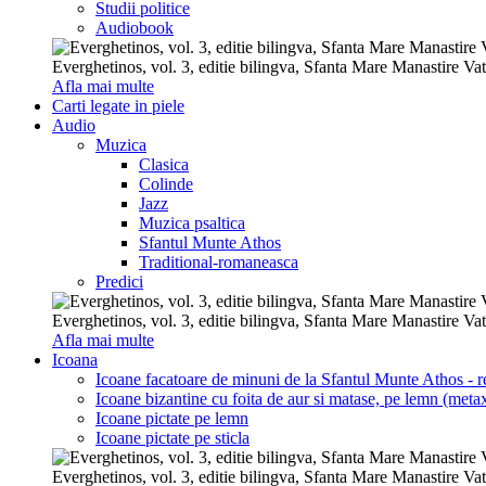
Studii politice
Audiobook
Everghetinos, vol. 3, editie bilingva, Sfanta Mare Manastire Va
Afla mai multe
Carti legate in piele
Audio
Muzica
Clasica
Colinde
Jazz
Muzica psaltica
Sfantul Munte Athos
Traditional-romaneasca
Predici
Everghetinos, vol. 3, editie bilingva, Sfanta Mare Manastire Va
Afla mai multe
Icoana
Icoane facatoare de minuni de la Sfantul Munte Athos - re
Icoane bizantine cu foita de aur si matase, pe lemn (metax
Icoane pictate pe lemn
Icoane pictate pe sticla
Everghetinos, vol. 3, editie bilingva, Sfanta Mare Manastire Va