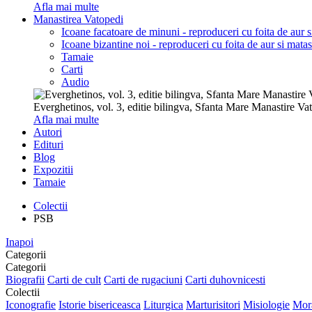
Afla mai multe
Manastirea Vatopedi
Icoane facatoare de minuni - reproduceri cu foita de aur 
Icoane bizantine noi - reproduceri cu foita de aur si mata
Tamaie
Carti
Audio
Everghetinos, vol. 3, editie bilingva, Sfanta Mare Manastire Va
Afla mai multe
Autori
Edituri
Blog
Expozitii
Tamaie
Colectii
PSB
Inapoi
Categorii
Categorii
Biografii
Carti de cult
Carti de rugaciuni
Carti duhovnicesti
Colectii
Iconografie
Istorie bisericeasca
Liturgica
Marturisitori
Misiologie
Mora