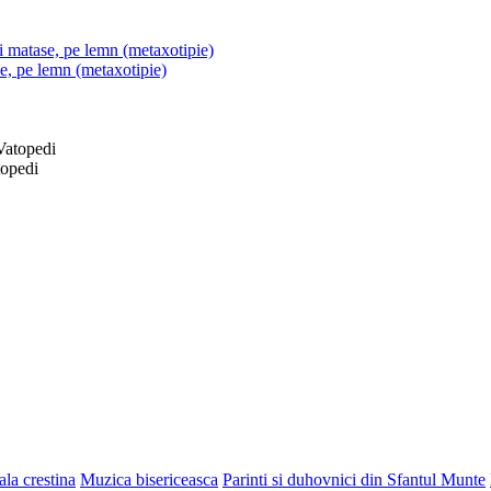
si matase, pe lemn (metaxotipie)
se, pe lemn (metaxotipie)
topedi
la crestina
Muzica bisericeasca
Parinti si duhovnici din Sfantul Munte