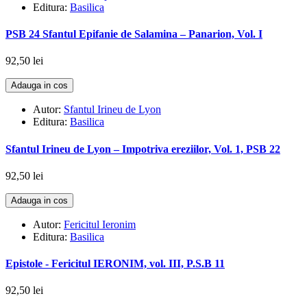
Editura:
Basilica
PSB 24 Sfantul Epifanie de Salamina – Panarion, Vol. I
92,50 lei
Adauga in cos
Autor:
Sfantul Irineu de Lyon
Editura:
Basilica
Sfantul Irineu de Lyon – Impotriva ereziilor, Vol. 1, PSB 22
92,50 lei
Adauga in cos
Autor:
Fericitul Ieronim
Editura:
Basilica
Epistole - Fericitul IERONIM, vol. III, P.S.B 11
92,50 lei