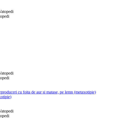
topedi
topedi
produceri cu foita de aur si matase, pe lemn (metaxotipie)
otipie)
topedi