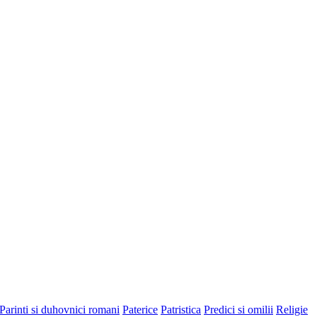
Parinti si duhovnici romani
Paterice
Patristica
Predici si omilii
Religie