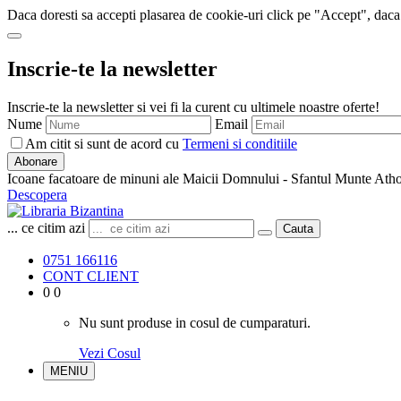
Daca doresti sa accepti plasarea de cookie-uri click pe "Accept", daca
Inscrie-te la newsletter
Inscrie-te la newsletter si vei fi la curent cu ultimele noastre oferte!
Nume
Email
Am citit si sunt de acord cu
Termeni si conditiile
Abonare
Icoane facatoare de minuni ale Maicii Domnului - Sfantul Munte Ath
Descopera
... ce citim azi
Cauta
0751 166116
CONT CLIENT
0
0
Nu sunt produse in cosul de cumparaturi.
Vezi Cosul
MENIU