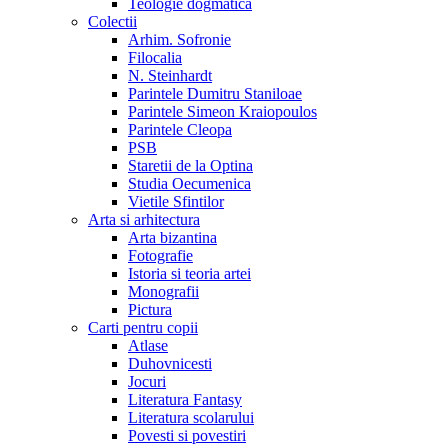
Teologie dogmatica
Colectii
Arhim. Sofronie
Filocalia
N. Steinhardt
Parintele Dumitru Staniloae
Parintele Simeon Kraiopoulos
Parintele Cleopa
PSB
Staretii de la Optina
Studia Oecumenica
Vietile Sfintilor
Arta si arhitectura
Arta bizantina
Fotografie
Istoria si teoria artei
Monografii
Pictura
Carti pentru copii
Atlase
Duhovnicesti
Jocuri
Literatura Fantasy
Literatura scolarului
Povesti si povestiri