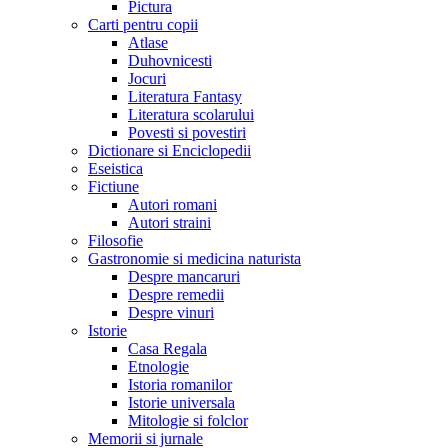
Pictura
Carti pentru copii
Atlase
Duhovnicesti
Jocuri
Literatura Fantasy
Literatura scolarului
Povesti si povestiri
Dictionare si Enciclopedii
Eseistica
Fictiune
Autori romani
Autori straini
Filosofie
Gastronomie si medicina naturista
Despre mancaruri
Despre remedii
Despre vinuri
Istorie
Casa Regala
Etnologie
Istoria romanilor
Istorie universala
Mitologie si folclor
Memorii si jurnale