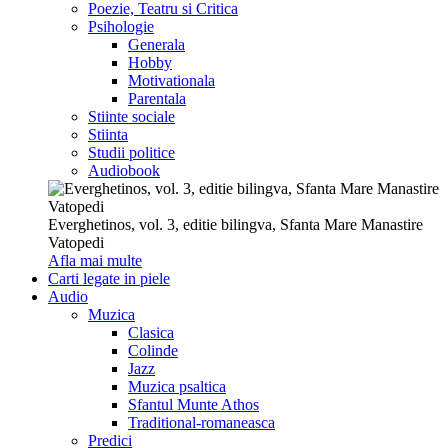
Poezie, Teatru si Critica
Psihologie
Generala
Hobby
Motivationala
Parentala
Stiinte sociale
Stiinta
Studii politice
Audiobook
Everghetinos, vol. 3, editie bilingva, Sfanta Mare Manastire
Vatopedi
Afla mai multe
Carti legate in piele
Audio
Muzica
Clasica
Colinde
Jazz
Muzica psaltica
Sfantul Munte Athos
Traditional-romaneasca
Predici