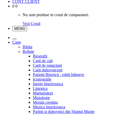
CONT CLIENT
0
0
Nu sunt produse in cosul de cumparaturi.
Vezi Cosul
MENIU
Carte
Biblia
Religie
Biografii
Carti de cult
Carti de rugaciuni
Carti duhovnicesti
Parintii Bisericii - editii bilingve
Iconografie
Istorie bisericeasca
Liturgica
Marturisitori
Misiologie
Morala crestina
Muzica bisericeasca
Parinti si duhovnici din Sfantul Munte