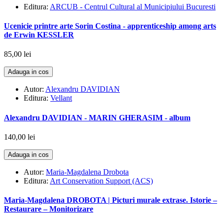
Editura:
ARCUB - Centrul Cultural al Municipiului Bucuresti
Ucenicie printre arte Sorin Costina - apprenticeship among arts
de Erwin KESSLER
85,00 lei
Adauga in cos
Autor:
Alexandru DAVIDIAN
Editura:
Vellant
Alexandru DAVIDIAN - MARIN GHERASIM - album
140,00 lei
Adauga in cos
Autor:
Maria-Magdalena Drobota
Editura:
Art Conservation Support (ACS)
Maria-Magdalena DROBOTA | Picturi murale extrase. Istorie –
Restaurare – Monitorizare