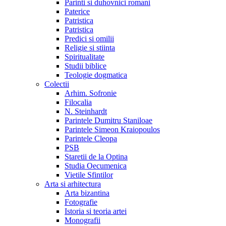
Parinti si duhovnici romani
Paterice
Patristica
Patristica
Predici si omilii
Religie si stiinta
Spiritualitate
Studii biblice
Teologie dogmatica
Colectii
Arhim. Sofronie
Filocalia
N. Steinhardt
Parintele Dumitru Staniloae
Parintele Simeon Kraiopoulos
Parintele Cleopa
PSB
Staretii de la Optina
Studia Oecumenica
Vietile Sfintilor
Arta si arhitectura
Arta bizantina
Fotografie
Istoria si teoria artei
Monografii