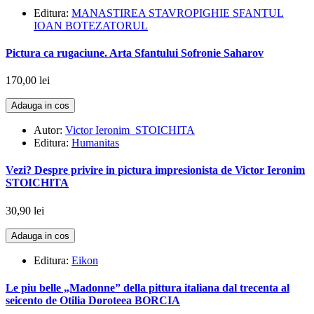
Editura:
MANASTIREA STAVROPIGHIE SFANTUL
IOAN BOTEZATORUL
Pictura ca rugaciune. Arta Sfantului Sofronie Saharov
170,00 lei
Adauga in cos
Autor:
Victor Ieronim STOICHITA
Editura:
Humanitas
Vezi? Despre privire in pictura impresionista de Victor Ieronim
STOICHITA
30,90 lei
Adauga in cos
Editura:
Eikon
Le piu belle „Madonne” della pittura italiana dal trecenta al
seicento de Otilia Doroteea BORCIA